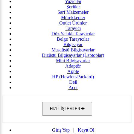
Yazıcılar
Şeritler
Sarf Malzemeler
Mürekkepler
Outlet Ürünler
Tarayıcı
Düz Yataklı Tarayıcılar
Belge Tarayıcılar
Bilgisayar
Masaüstü Bilgisayarlar
Dizüstü Bilgisayarlar (Laptoplar)
Mini Bilgisayarlar
Adaptör
Apple
HP (Hewlett-Packard)
Dell
Acer
HIZLI İŞLEMLER
Giriş Yap
|
Kayıt Ol