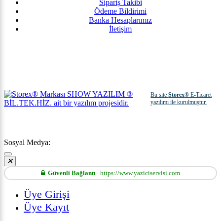
Sipariş Takibi
Ödeme Bildirimi
Banka Hesaplarımız
İletişim
Bu site
Storex
® E-Ticaret
yazılımı ile kurulmuştur.
Sosyal Medya:
Güvenli Bağlantı
https://www.yaziciservisi.com
Üye Girişi
Üye Kayıt