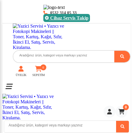
0532 314 05 33
Cihaz Servis Takip
0
ÜYELİK
SEPETİM
Toggle mobile menu
0