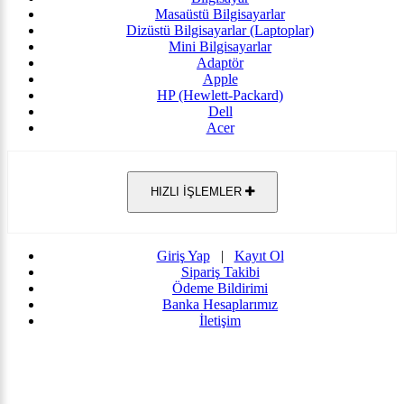
Masaüstü Bilgisayarlar
Dizüstü Bilgisayarlar (Laptoplar)
Mini Bilgisayarlar
Adaptör
Apple
HP (Hewlett-Packard)
Dell
Acer
HIZLI İŞLEMLER
Giriş Yap
|
Kayıt Ol
Sipariş Takibi
Ödeme Bildirimi
Banka Hesaplarımız
İletişim