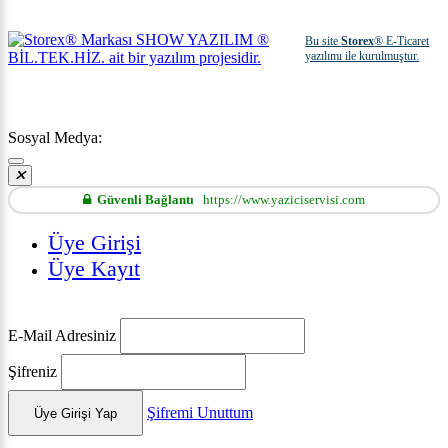
Bu site
Storex
® E-Ticaret
yazılımı ile kurulmuştur.
Sosyal Medya:
Güvenli Bağlantı
https://www.yaziciservisi.com
Üye Girişi
Üye Kayıt
E-Mail Adresiniz
Şifreniz
Şifremi Unuttum
Üye Girişi Yap