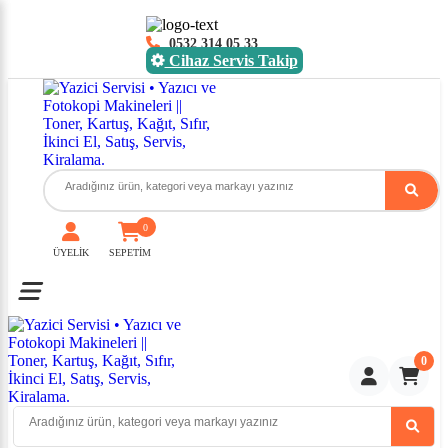
0532 314 05 33
Cihaz Servis Takip
0
ÜYELİK
SEPETİM
Toggle mobile menu
0