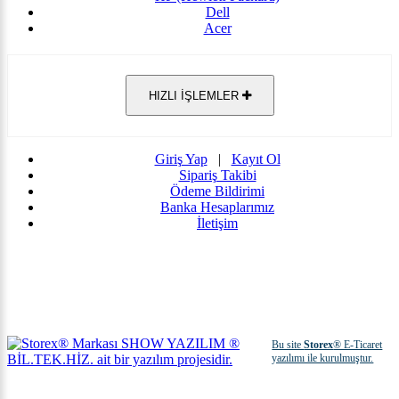
Dell
Acer
HIZLI İŞLEMLER
Giriş Yap
|
Kayıt Ol
Sipariş Takibi
Ödeme Bildirimi
Banka Hesaplarımız
İletişim
Bu site
Storex
® E-Ticaret
yazılımı ile kurulmuştur.