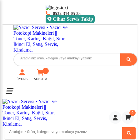
0532 314 05 33
Cihaz Servis Takip
0
ÜYELİK
SEPETİM
Toggle mobile menu
0