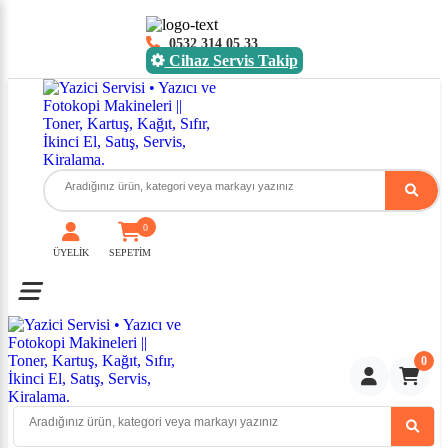
0532 314 05 33
Cihaz Servis Takip
0
ÜYELİK
SEPETİM
Toggle mobile menu
0