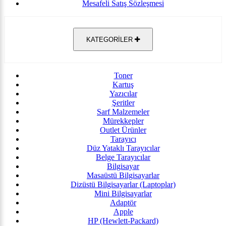
Mesafeli Satış Sözleşmesi
KATEGORİLER
Toner
Kartuş
Yazıcılar
Şeritler
Sarf Malzemeler
Mürekkepler
Outlet Ürünler
Tarayıcı
Düz Yataklı Tarayıcılar
Belge Tarayıcılar
Bilgisayar
Masaüstü Bilgisayarlar
Dizüstü Bilgisayarlar (Laptoplar)
Mini Bilgisayarlar
Adaptör
Apple
HP (Hewlett-Packard)