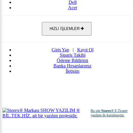
Dell
Acer
HIZLI İŞLEMLER
Giriş Yap
|
Kayıt Ol
Sipariş Takibi
Ödeme Bildirimi
Banka Hesaplarımız
İletişim
Bu site
Storex
® E-Ticaret
yazılımı ile kurulmuştur.