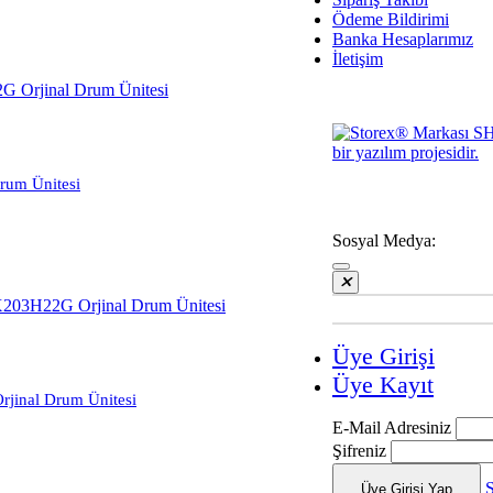
Acer
Ödeme Bildirimi
Banka Hesaplarımız
İletişim
um Ünitesi
Sosyal Medya:
Üye Girişi
Üye Kayıt
jinal Drum Ünitesi
E-Mail Adresiniz
Şifreniz
Üye Girişi Yap