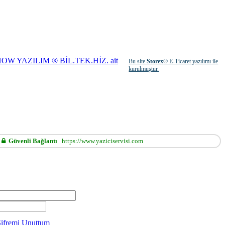
Bu site
Storex
® E-Ticaret yazılımı ile
kurulmuştur.
Güvenli Bağlantı
https://www.yaziciservisi.com
Şifremi Unuttum