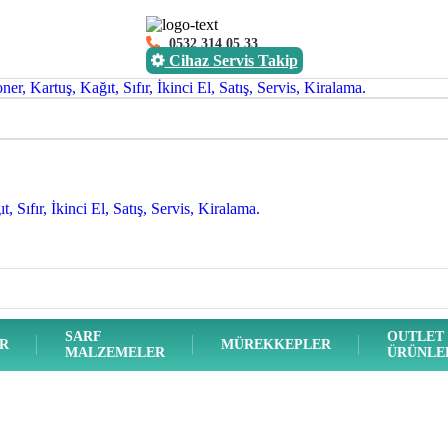
0532 314 05 33
Cihaz Servis Takip
SARF
OUTLET
ER
MÜREKKEPLER
MALZEMELER
ÜRÜNLE