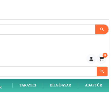
0
TARAYICI
BILGISAYAR
ADAPTÖR
R