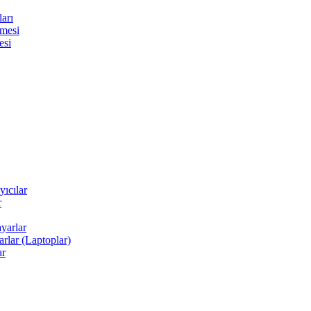
arı
şmesi
esi
yıcılar
r
yarlar
arlar (Laptoplar)
ar
kard)