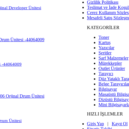
Gizlilik Politikası
Teslimat ve İade Koşull
nal Developer Ünitesi
Çerez Kullanım Sözle
Mesafeli Satış Sözleşm
KATEGORİLER
Toner
Kartuş
Yazıcılar
Şeritler
Sarf Malzemeler
Mürekkepler
i -44064009
Outlet Ürünler
Tarayıcı
Düz Yataklı Tara
Belge Tarayıcıla
Bilgisayar
Masaüstü Bilgisa
Dizüstü Bilgisay
Mini Bilgisayarl
Adaptör
HIZLI İŞLEMLER
Apple
HP (Hewlett-Pac
rum Ünitesi
Giriş Yap
|
Kayıt Ol
Dell
Sipariş Takibi