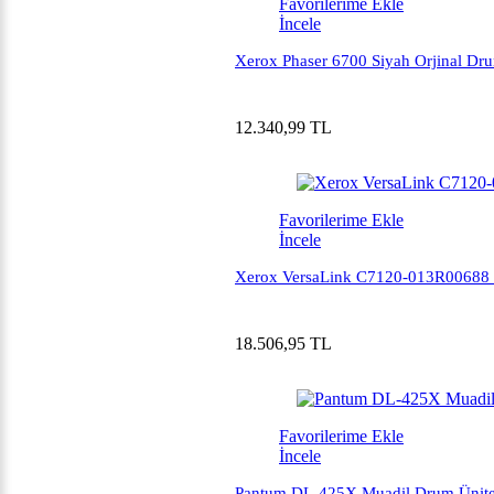
Favorilerime Ekle
İncele
Xerox Phaser 6700 Siyah Orjinal Dru
12.340,99 TL
Favorilerime Ekle
İncele
Xerox VersaLink C7120-013R00688 O
18.506,95 TL
Favorilerime Ekle
İncele
Pantum DL-425X Muadil Drum Ünite