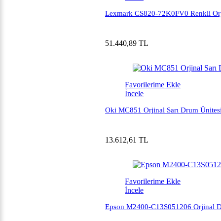
Lexmark CS820-72K0FV0 Renkli Orji
51.440,89 TL
Favorilerime Ekle
İncele
Oki MC851 Orjinal Sarı Drum Ünites
13.612,61 TL
Favorilerime Ekle
İncele
Epson M2400-C13S051206 Orjinal D