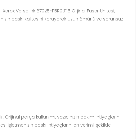
r. Xerox Versalink B7025-115R00115 Orjinal Fuser Ünitesi,
ıcınızın baskı kalitesini koruyarak uzun ömürlü ve sorunsuz
. Orijinal parça kullanımı, yazıcınızın bakım ihtiyaçlarını
si işletmenizin baskı ihtiyaçlarını en verimli şekilde