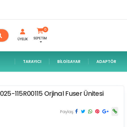
0
SEPETİM
ÜYELİK
TARAYICI
BILGISAYAR
ADAPTÖR
025-115R00115 Orjinal Fuser Ünitesi
Paylaş: