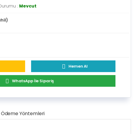
 Durumu :
Mevcut
hil)
Hemen Al
WhatsApp İle Sipariş
Ödeme Yöntemleri