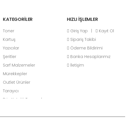
KATEGORİLER
HIZLI İŞLEMLER
Toner
Giriş Yap
|
Kayıt Ol
Kartuş
Sipariş Takibi
Yazıcılar
Ödeme Bildirimi
Şeritler
Banka Hesaplarımız
Sarf Malzemeler
İletişim
Mürekkepler
Outlet Ürünler
Tarayıcı
Düz Yataklı Tarayıcılar
Belge Tarayıcılar
Bilgisayar
Masaüstü Bilgisayarlar