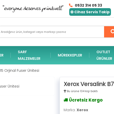
0532 314 05 33
Cihaz Servis Takip
SARF
OUTLET
ER
MÜREKKEPLER
MALZEMELER
ÜRÜNLER
5 Orjinal Fuser Ünitesi
Xerox Versalink B7
Bu ürüne 134 kişi baktı
Ücretsiz Kargo
Marka:
Xerox