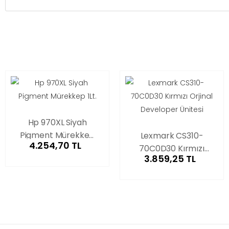
Hp 970XL Siyah
Pigment Mürekkep
Lexmark CS310-
4.254,70 TL
1Lt.
70C0D30 Kırmızı
3.859,25 TL
Orjinal Developer
Ünitesi