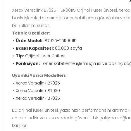
Xerox Versalink B7025-115R00115 Orjinal Fuser Ünitesi, Xerox 
baskı işlemleri sırasında toner sabitleme görevini ısı ve b
bir kullanım sunar.
Teknik Özellikler:
Ürün Modeli:
B7025-115R00115
Baskı Kapasitesi:
80.000 sayfa
Tip:
Orijinal fuser ünitesi
Fonksiyon:
Toner sabitleme işlemi için ısı ve basınç sa
Uyumlu Yazıcı Modelleri:
Xerox Versalink B7025
Xerox Versalink B7030
Xerox Versalink B7035
Bu orijinal fuser ünitesi, yazıcınızın performansını artırmak
en aza indirir ve uzun vadede güvenilir bir çalışma sağlar. 
karşılar.