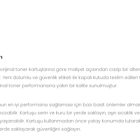
ı
jinal toner kartuşlarına göre maliyet açısından cazip bir alterna
Yeni dolumlu ve güvenlik etiketi ile kapalı kutuda teslim edilen to
orijinal toner performansına yakın bir kalite sunulmuştur.
n en iyi performansı sağlaması için bazı basit önlemler almanı
ı bozabilir. Kartuşu serin ve kuru bir yerde saklayın, aşırı sıca
rı yaşanabilir. Kartuşu kullanmadan önce yatay konumda tutarak 
erde saklayarak güvenliğini sağlayın.