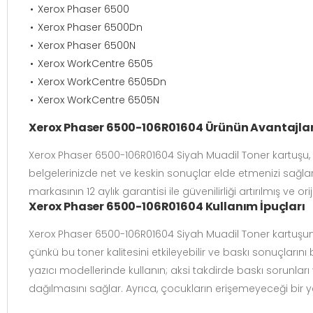
Xerox Phaser 6500
Xerox Phaser 6500Dn
Xerox Phaser 6500N
Xerox WorkCentre 6505
Xerox WorkCentre 6505Dn
Xerox WorkCentre 6505N
Xerox Phaser 6500-106R01604 Ürünün Avantajlar
Xerox Phaser 6500-106R01604 Siyah Muadil Toner kartuşu, ori
belgelerinizde net ve keskin sonuçlar elde etmenizi sağlar. 
markasının 12 aylık garantisi ile güvenilirliği artırılmış ve 
Xerox Phaser 6500-106R01604 Kullanım İpuçları
Xerox Phaser 6500-106R01604 Siyah
Muadil Toner kartuşunu
çünkü bu toner kalitesini etkileyebilir ve baskı sonuçların
yazıcı modellerinde kullanın; aksi takdirde baskı sorunla
dağılmasını sağlar. Ayrıca, çocukların erişemeyeceği bir y