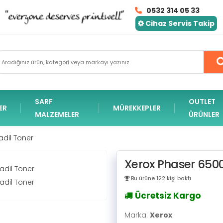
0532 314 05 33
Cihaz Servis Takip
SARF
OUTLET
ER
MÜREKKEPLER
MALZEMELER
ÜRÜNLER
dil Toner
Xerox Phaser 650
Bu ürüne 122 kişi baktı
Ücretsiz Kargo
Marka:
Xerox