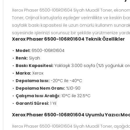
Xerox Phaser 6500-106R01604 Siyah Muadil Toner, ekonomik
Toner,
Orijinal kartuşlarla eşdeğer verimlilikte ve keskin ba
sayfalık baskı kapasitesi ile uzun ömürlü kullanım sunarak
sayesinde işlerinizi sorunsuz bir şekilde yürütmenize yardı
Xerox Phaser 6500-106R01604 Teknik Özellikler
Model:
6500-106R01604
Renk:
Siyah
Baskı Kapasitesi:
Yaklaşık 3.000 sayfa (%5 yoğunluk o
Marka:
Xerox
Depolama Isısı:
-20°C ile -40°C
Depolama Nem Oranı:
%10-90
Çalışma Isısı Aralığı:
10°C ile 32.5°C
Garanti Süresi:
1 Yıl
Xerox Phaser 6500-106R01604 Uyumlu Yazıcı Mod
Xerox Phaser 6500-106R01604 Siyah Muadil Toner, aşağıda