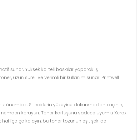
tif sunar. Yüksek kaliteli baskılar yaparak iş
ner, uzun süreli ve verimli bir kullanım sunar. Printwell
z önemlidir. Silindirlerin yüzeyine dokunmaktan kaçının,
klık ve nemden koruyun. Toner kartuşunu sadece uyumlu Xerox
hafifçe çalkalayın, bu toner tozunun eşit şekilde