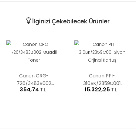
İlginizi Çekebilecek Ürünler
Canon CRG-
Canon PFI-
726/3483B002
310BK/2359C001
354,74 TL
15.322,25 TL
Muadil Toner
Siyah Orjinal Kartuş