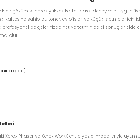
 bir çözüm sunarak yüksek kaliteli baskı deneyimini uygun fiya
skı kalitesine sahip bu toner, ev ofisleri ve küçük işletmeler için
, profesyonel belgelerinizde net ve tatmin edici sonuçlar elde e
mcı olur.
ranına göre)
elleri
ki Xerox Phaser ve Xerox WorkCentre yazıcı modelleriyle uyuml