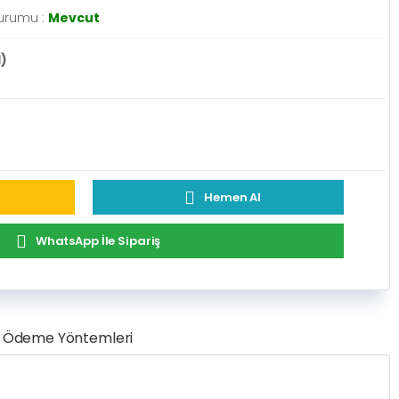
urumu :
Mevcut
l)
Hemen Al
WhatsApp İle Sipariş
Ödeme Yöntemleri