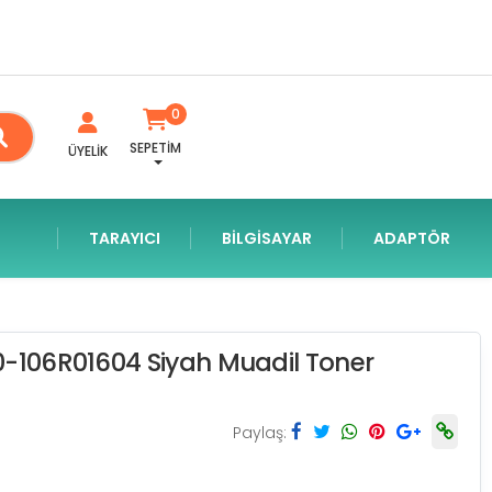
0
SEPETİM
ÜYELİK
TARAYICI
BILGISAYAR
ADAPTÖR
0-106R01604 Siyah Muadil Toner
Paylaş: