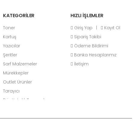
KATEGORİLER
HIZLI İŞLEMLER
Toner
Giriş Yap
|
Kayıt Ol
Kartuş
Sipariş Takibi
Yazıcılar
Ödeme Bildirimi
Şeritler
Banka Hesaplarımız
Sarf Malzemeler
İletişim
Mürekkepler
Outlet Ürünler
Tarayıcı
Düz Yataklı Tarayıcılar
Belge Tarayıcılar
Bilgisayar
Masaüstü Bilgisayarlar