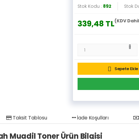
Stok Kodu :
892
Stok D
(KDV Dahi
339,48 TL
Sepete Ekle
Taksit Tablosu
İade Koşulları
h Muadil Toner Ürün Bilgisi