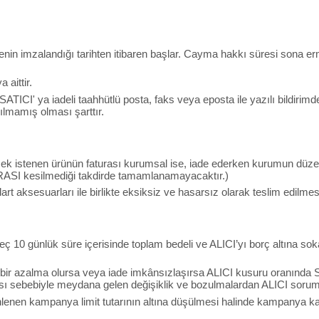
menin imzalandığı tarihten itibaren başlar. Cayma hakkı süresi sona e
aittir.
 SATICI' ya iadeli taahhütlü posta, faks veya eposta ile yazılı bild
lmamış olması şarttır.
lmek istenen ürünün faturası kurumsal ise, iade ederken kurumun düzen
RASI kesilmediği takdirde tamamlanamayacaktır.)
art aksesuarları ile birlikte eksiksiz ve hasarsız olarak teslim edilme
ç 10 günlük süre içerisinde toplam bedeli ve ALICI’yı borç altına sok
 bir azalma olursa veya iade imkânsızlaşırsa ALICI kusuru oranında 
sı sebebiyle meydana gelen değişiklik ve bozulmalardan ALICI soruml
nen kampanya limit tutarının altına düşülmesi halinde kampanya kapsa