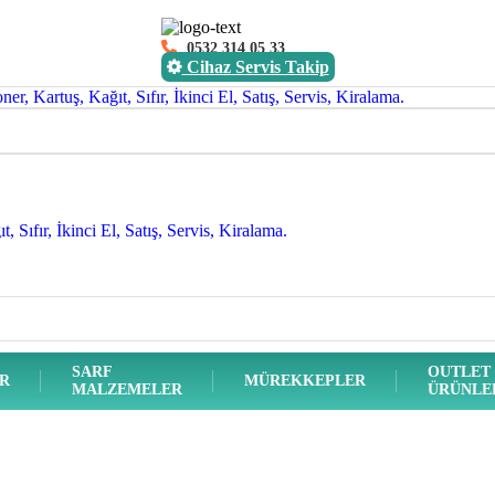
0532 314 05 33
Cihaz Servis Takip
SARF
OUTLET
ER
MÜREKKEPLER
MALZEMELER
ÜRÜNLE