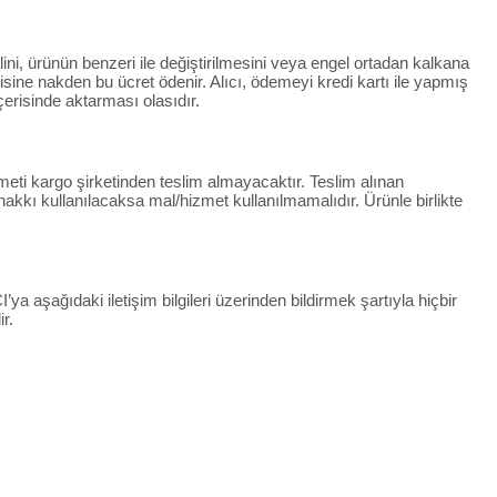
lini, ürünün benzeri ile değiştirilmesini veya engel ortadan kalkana
ndisine nakden bu ücret ödenir. Alıcı, ödemeyi kredi kartı ile yapmış
çerisinde aktarması olasıdır.
eti kargo şirketinden teslim almayacaktır. Teslim alınan
kkı kullanılacaksa mal/hizmet kullanılmamalıdır. Ürünle birlikte
ya aşağıdaki iletişim bilgileri üzerinden bildirmek şartıyla hiçbir
r.