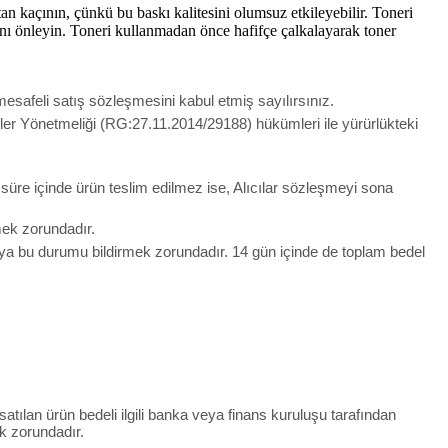
n kaçının, çünkü bu baskı kalitesini olumsuz etkileyebilir. Toneri
nı önleyin. Toneri kullanmadan önce hafifçe çalkalayarak toner
esafeli satış sözleşmesini kabul etmiş sayılırsınız.
meler Yönetmeliği (RG:27.11.2014/29188) hükümleri ile yürürlükteki
u süre içinde ürün teslim edilmez ise, Alıcılar sözleşmeyi sona
lmek zorundadır.
ıya bu durumu bildirmek zorundadır. 14 gün içinde de toplam bedel
 satılan ürün bedeli ilgili banka veya finans kuruluşu tarafından
k zorundadır.