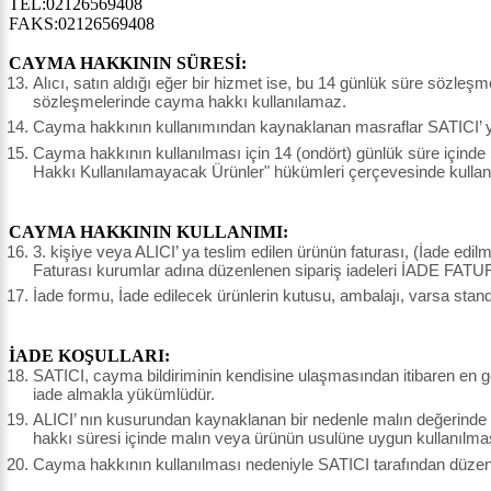
TEL:02126569408
FAKS:02126569408
CAYMA HAKKININ SÜRESİ:
Alıcı, satın aldığı eğer bir hizmet ise, bu 14 günlük süre sözleş
sözleşmelerinde cayma hakkı kullanılamaz.
Cayma hakkının kullanımından kaynaklanan masraflar SATICI’ ya 
Cayma hakkının kullanılması için 14 (ondört) günlük süre içinde
Hakkı Kullanılamayacak Ürünler" hükümleri çerçevesinde kullanı
CAYMA HAKKININ KULLANIMI:
3. kişiye veya ALICI’ ya teslim edilen ürünün faturası, (İade edi
Faturası kurumlar adına düzenlenen sipariş iadeleri İADE FATU
İade formu, İade edilecek ürünlerin kutusu, ambalajı, varsa stand
İADE KOŞULLARI:
SATICI, cayma bildiriminin kendisine ulaşmasından itibaren en ge
iade almakla yükümlüdür.
ALICI’ nın kusurundan kaynaklanan bir nedenle malın değerinde
hakkı süresi içinde malın veya ürünün usulüne uygun kullanılma
Cayma hakkının kullanılması nedeniyle SATICI tarafından düzenle