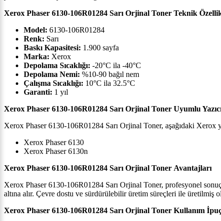
Xerox Phaser 6130-106R01284 Sarı Orjinal Toner Teknik Özellik
Model:
6130-106R01284
Renk:
Sarı
Baskı Kapasitesi:
1.900
sayfa
Marka:
Xerox
Depolama Sıcaklığı:
-20°C ila -40°C
Depolama Nemi:
%10-90 bağıl nem
Çalışma Sıcaklığı:
10°C ila 32.5°C
Garanti:
1 yıl
Xerox Phaser 6130-106R01284 Sarı Orjinal Toner Uyumlu Yazıcı
Xerox Phaser 6130-106R01284 Sarı Orjinal Toner, aşağıdaki Xerox y
Xerox Phaser 6130
Xerox Phaser 6130n
Xerox Phaser 6130-106R01284 Sarı Orjinal Toner Avantajları
Xerox Phaser 6130-106R01284 Sarı Orjinal Toner, profesyonel sonuçlar 
altına alır. Çevre dostu ve sürdürülebilir üretim süreçleri ile üretilmiş
Xerox Phaser 6130-106R01284 Sarı Orjinal Toner Kullanım İpuçl