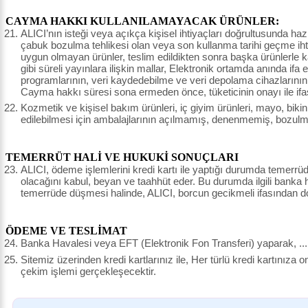
CAYMA HAKKI KULLANILAMAYACAK ÜRÜNLER:
ALICI’nın isteği veya açıkça kişisel ihtiyaçları doğrultusunda haz
çabuk bozulma tehlikesi olan veya son kullanma tarihi geçme ihtim
uygun olmayan ürünler, teslim edildikten sonra başka ürünlerle
gibi süreli yayınlara ilişkin mallar, Elektronik ortamda anında ifa 
programlarının, veri kaydedebilme ve veri depolama cihazlarının,
Cayma hakkı süresi sona ermeden önce, tüketicinin onayı ile ifa
Kozmetik ve kişisel bakım ürünleri, iç giyim ürünleri, mayo, bikin
edilebilmesi için ambalajlarının açılmamış, denenmemiş, bozulm
TEMERRÜT HALİ VE HUKUKİ SONUÇLARI
ALICI, ödeme işlemlerini kredi kartı ile yaptığı durumda temerrü
olacağını kabul, beyan ve taahhüt eder. Bu durumda ilgili banka h
temerrüde düşmesi halinde, ALICI, borcun gecikmeli ifasından do
ÖDEME VE TESLİMAT
Banka Havalesi veya EFT (Elektronik Fon Transferi) yaparak, .......
Sitemiz üzerinden kredi kartlarınız ile, Her türlü kredi kartınıza
çekim işlemi gerçekleşecektir.