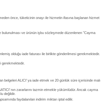
rmeden önce, tüketicinin onayı ile hizmetin ifasına başlanan hizmet
irimde bulunulması ve ürünün işbu sözleşmede düzenlenen "Cayma
lemiş olduğu iade faturası ile birlikte gönderilmesi gerekmektedir.
si gerekmektedir.
an belgeleri ALICI’ ya iade etmek ve 20 günlük süre içerisinde malı
SATICI’ nın zararlarını tazmin etmekle yükümlüdür. Ancak cayma
u değildir.
mında faydalanılan indirim miktarı iptal edilir.