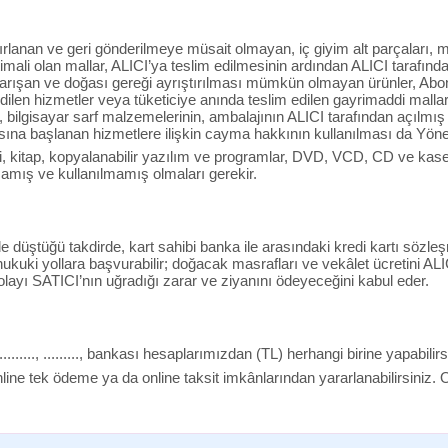
ırlanan ve geri gönderilmeye müsait olmayan, iç giyim alt parçaları, ma
ali olan mallar, ALICI’ya teslim edilmesinin ardından ALICI tarafında
 karışan ve doğası gereği ayrıştırılması mümkün olmayan ürünler, Ab
edilen hizmetler veya tüketiciye anında teslim edilen gayrimaddi mallar, i
 bilgisayar sarf malzemelerinin, ambalajının ALICI tarafından açılmı
sına başlanan hizmetlere ilişkin cayma hakkının kullanılması da Yön
i, kitap, kopyalanabilir yazılım ve programlar, DVD, VCD, CD ve kasetle
amış ve kullanılmamış olmaları gerekir.
de düştüğü takdirde, kart sahibi banka ile arasındaki kredi kartı sö
ukuki yollara başvurabilir; doğacak masrafları ve vekâlet ücretini ALI
layı SATICI’nın uğradığı zarar ve ziyanını ödeyeceğini kabul eder.
....., ........., bankası hesaplarımızdan (TL) herhangi birine yapabilirs
 online tek ödeme ya da online taksit imkânlarından yararlanabilirsiniz.