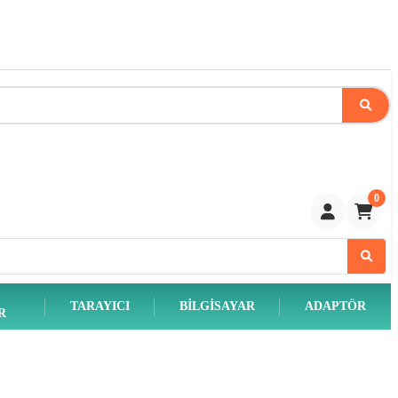
0
TARAYICI
BILGISAYAR
ADAPTÖR
R