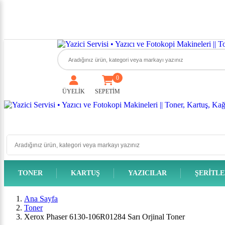
0
ÜYELİK
SEPETİM
TONER
KARTUŞ
YAZICILAR
ŞERITL
Ana Sayfa
Toner
Xerox Phaser 6130-106R01284 Sarı Orjinal Toner