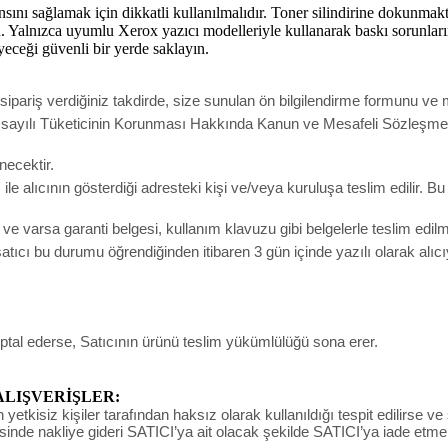
ı sağlamak için dikkatli kullanılmalıdır. Toner silindirine dokunmakta
n. Yalnızca uyumlu Xerox yazıcı modelleriyle kullanarak baskı sorunları
yeceği güvenli bir yerde saklayın.
pariş verdiğiniz takdirde, size sunulan ön bilgilendirme formunu ve m
ak 6502 sayılı Tüketicinin Korunması Hakkında Kanun ve Mesafeli Sözleş
necektir.
e alıcının gösterdiği adresteki kişi ve/veya kuruluşa teslim edilir. B
un ve varsa garanti belgesi, kullanım klavuzu gibi belgelerle teslim edi
ıcı bu durumu öğrendiğinden itibaren 3 gün içinde yazılı olarak alıc
iptal ederse, Satıcının ürünü teslim yükümlülüğü sona erer.
ALIŞVERİŞLER:
yetkisiz kişiler tarafından haksız olarak kullanıldığı tespit edilirse ve
sinde nakliye gideri SATICI’ya ait olacak şekilde SATICI’ya iade etme