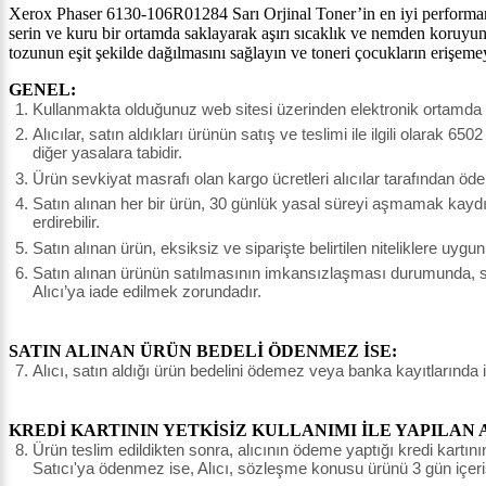
Xerox Phaser 6130-106R01284 Sarı Orjinal Toner’in en iyi performansın
serin ve kuru bir ortamda saklayarak aşırı sıcaklık ve nemden koruyu
tozunun eşit şekilde dağılmasını sağlayın ve toneri çocukların erişeme
GENEL:
Kullanmakta olduğunuz web sitesi üzerinden elektronik ortamda si
Alıcılar, satın aldıkları ürünün satış ve teslimi ile ilgili olar
diğer yasalara tabidir.
Ürün sevkiyat masrafı olan kargo ücretleri alıcılar tarafından öde
Satın alınan her bir ürün, 30 günlük yasal süreyi aşmamak kaydı il
erdirebilir.
Satın alınan ürün, eksiksiz ve siparişte belirtilen niteliklere uyg
Satın alınan ürünün satılmasının imkansızlaşması durumunda, sat
Alıcı’ya iade edilmek zorundadır.
SATIN ALINAN ÜRÜN BEDELİ ÖDENMEZ İSE:
Alıcı, satın aldığı ürün bedelini ödemez veya banka kayıtlarında 
KREDİ KARTININ YETKİSİZ KULLANIMI İLE YAPILAN 
Ürün teslim edildikten sonra, alıcının ödeme yaptığı kredi kartının 
Satıcı'ya ödenmez ise, Alıcı, sözleşme konusu ürünü 3 gün içeri