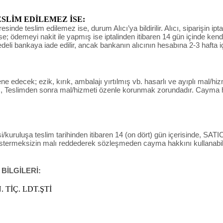
LİM EDİLEMEZ İSE:
de teslim edilemez ise, durum Alıcı’ya bildirilir. Alıcı, siparişin ipta
derse; ödemeyi nakit ile yapmış ise iptalinden itibaren 14 gün içinde ke
bedeli bankaya iade edilir, ancak bankanın alıcının hesabına 2-3 hafta i
decek; ezik, kırık, ambalajı yırtılmış vb. hasarlı ve ayıplı mal/hizm
 , Teslimden sonra mal/hizmeti özenle korunmak zorundadır. Cayma ha
/kuruluşa teslim tarihinden itibaren 14 (on dört) gün içerisinde, SATICI’
östermeksizin malı reddederek sözleşmeden cayma hakkını kullanabili
 BİLGİLERİ:
 TİÇ. LDT.ŞTİ