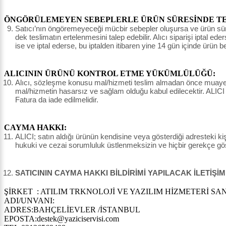
ÖNGÖRÜLEMEYEN SEBEPLERLE ÜRÜN SÜRESİNDE TES
Satıcı’nın öngöremeyeceği mücbir sebepler oluşursa ve ürün süresin
dek teslimatın ertelenmesini talep edebilir. Alıcı siparişi iptal e
ise ve iptal ederse, bu iptalden itibaren yine 14 gün içinde ürün 
ALICININ ÜRÜNÜ KONTROL ETME YÜKÜMLÜLÜĞÜ:
Alıcı, sözleşme konusu mal/hizmeti teslim almadan önce muayene e
mal/hizmetin hasarsız ve sağlam olduğu kabul edilecektir. ALICI
Fatura da iade edilmelidir.
CAYMA HAKKI:
ALICI; satın aldığı ürünün kendisine veya gösterdiği adresteki kişi
hukuki ve cezai sorumluluk üstlenmeksizin ve hiçbir gerekçe g
SATICININ CAYMA HAKKI BİLDİRİMİ YAPILACAK İLETİŞİM
ŞİRKET : ATILIM TRKNOLOJİ VE YAZILIM HİZMETERİ SAN.
ADI/UNVANI:
ADRES:BAHÇELİEVLER /İSTANBUL
EPOSTA:destek@yaziciservisi.com