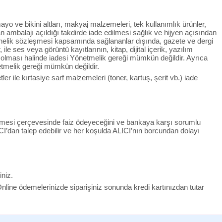
yo ve bikini altları, makyaj malzemeleri, tek kullanımlık ürünler,
n ambalajı açıldığı takdirde iade edilmesi sağlık ve hijyen açısından
onelik sözleşmesi kapsamında sağlananlar dışında, gazete ve dergi
le ses veya görüntü kayıtlarının, kitap, dijital içerik, yazılım
ş olması halinde iadesi Yönetmelik gereği mümkün değildir. Ayrıca
etmelik gereği mümkün değildir.
r ile kırtasiye sarf malzemeleri (toner, kartuş, şerit vb.) iade
zleşmesi çerçevesinde faiz ödeyeceğini ve bankaya karşı sorumlu
CI’dan talep edebilir ve her koşulda ALICI’nın borcundan dolayı
iniz.
 Online ödemelerinizde siparişiniz sonunda kredi kartınızdan tutar