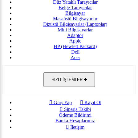
Düz Yataklı Tarayıcılar
Belge Tarayıcılar
Bilgisayar
Masaüstü Bilgisayarlar
Dizüstü Bilgisayarlar (Laptoplar)
Mini Bilgisayarlar
Adaptör
Apple
HP (Hewlett-Packard)
Dell
Acer
HIZLI İŞLEMLER
Giriş Yap
|
Kayıt Ol
Sipariş Takibi
Ödeme Bildirimi
Banka Hesaplarımız
İletişim