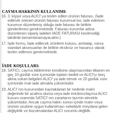
CAYMA HAKKININ KULLANIMI:
3. kişiye veya ALICI’ ya teslim edilen ürünün faturası, (İade
edilmek istenen ürünün faturası kurumsal ise, iade ederken
kurumun düzenlemiş olduğu iade faturası ile birlikte
gönderilmesi gerekmektedir. Faturası kurumlar adına
düzenlenen sipariş iadeleri İADE FATURASI kesilmediği
takdirde tamamlanamayacaktır.)
İade formu, İade edilecek ürünlerin kutusu, ambalajı, varsa
standart aksesuarları ile birlikte eksiksiz ve hasarsız olarak
teslim edilmesi gerekmektedir.
İADE KOŞULLARI:
SATICI, cayma bildiriminin kendisine ulaşmasından itibaren en
geç 10 günlük süre içerisinde toplam bedeli ve ALICI’yı borç
altına sokan belgeleri ALICI’ ya iade etmek ve 20 günlük süre
içerisinde malı iade almakla yükümlüdür.
ALICI’ nın kusurundan kaynaklanan bir nedenle malın
değerinde bir azalma olursa veya iade imkânsızlaşırsa ALICI
kusuru oranında SATICI’ nın zararlarını tazmin etmekle
yükümlüdür. Ancak cayma hakkı süresi içinde malın veya
ürünün usulüne uygun kullanılması sebebiyle meydana gelen
değişiklik ve bozulmalardan ALICI sorumlu değildir.