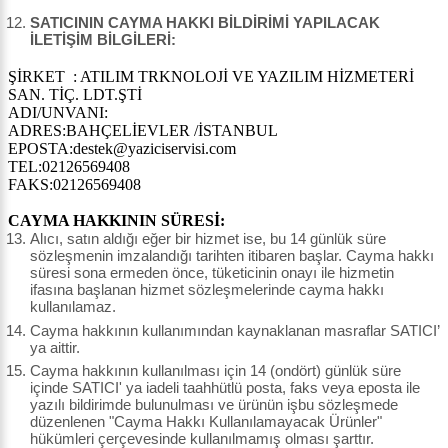
SATICININ CAYMA HAKKI BİLDİRİMİ YAPILACAK
İLETİŞİM BİLGİLERİ:
ŞİRKET : ATILIM TRKNOLOJİ VE YAZILIM HİZMETERİ
SAN. TİÇ. LDT.ŞTİ
ADI/UNVANI:
ADRES:BAHÇELİEVLER /İSTANBUL
EPOSTA:destek@yaziciservisi.com
TEL:02126569408
FAKS:02126569408
CAYMA HAKKININ SÜRESİ:
Alıcı, satın aldığı eğer bir hizmet ise, bu 14 günlük süre
sözleşmenin imzalandığı tarihten itibaren başlar. Cayma hakkı
süresi sona ermeden önce, tüketicinin onayı ile hizmetin
ifasına başlanan hizmet sözleşmelerinde cayma hakkı
kullanılamaz.
Cayma hakkının kullanımından kaynaklanan masraflar SATICI’
ya aittir.
Cayma hakkının kullanılması için 14 (ondört) günlük süre
içinde SATICI' ya iadeli taahhütlü posta, faks veya eposta ile
yazılı bildirimde bulunulması ve ürünün işbu sözleşmede
düzenlenen "Cayma Hakkı Kullanılamayacak Ürünler"
hükümleri çerçevesinde kullanılmamış olması şarttır.