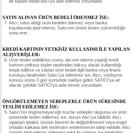
de toplam bedel Alıcı’ya iade edilmek zorundadır.
SATIN ALINAN ÜRÜN BEDELİ ÖDENMEZ İSE:
Alıcı, satın aldığı ürün bedelini ödemez veya banka
kayıtlarında iptal ederse, Satıcının ürünü teslim yükümlülüğü
sona erer.
KREDİ KARTININ YETKİSİZ KULLANIMI İLE YAPILAN
ALIŞVERİŞLER:
Ürün teslim edildikten sonra, alıcının ödeme yaptığı kredi
kartının yetkisiz kişiler tarafından haksız olarak kullanıldığı
tespit edilirse ve satılan ürün bedeli ilgili banka veya finans
kuruluşu tarafından Satıcı'ya ödenmez ise, Alıcı, sözleşme
konusu ürünü 3 gün içerisinde nakliye gideri SATICI’ya ait
olacak şekilde SATICI’ya iade etmek zorundadır.
ÖNGÖRÜLEMEYEN SEBEPLERLE ÜRÜN SÜRESİNDE
TESLİM EDİLEMEZ İSE:
Satıcı’nın öngöremeyeceği mücbir sebepler oluşursa ve ürün
süresinde teslim edilemez ise, durum Alıcı’ya bildirilir. Alıcı,
siparişin iptalini, ürünün benzeri ile değiştirilmesini veya engel
ortadan kalkana dek teslimatın ertelenmesini talep edebilir. Alıcı
siparişi iptal ederse; ödemeyi nakit ile yapmış ise iptalinden