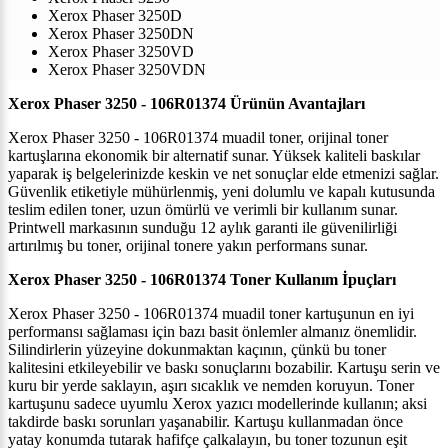
Xerox Phaser 3250D
Xerox Phaser 3250DN
Xerox Phaser 3250VD
Xerox Phaser 3250VDN
Xerox Phaser 3250 - 106R01374 Ürünün Avantajları
Xerox Phaser 3250 - 106R01374 muadil toner, orijinal toner
kartuşlarına ekonomik bir alternatif sunar. Yüksek kaliteli baskılar
yaparak iş belgelerinizde keskin ve net sonuçlar elde etmenizi sağlar.
Güvenlik etiketiyle mühürlenmiş, yeni dolumlu ve kapalı kutusunda
teslim edilen toner, uzun ömürlü ve verimli bir kullanım sunar.
Printwell markasının sunduğu 12 aylık garanti ile güvenilirliği
artırılmış bu toner, orijinal tonere yakın performans sunar.
Xerox Phaser 3250 - 106R01374 Toner Kullanım İpuçları
Xerox Phaser 3250 - 106R01374 muadil toner kartuşunun en iyi
performansı sağlaması için bazı basit önlemler almanız önemlidir.
Silindirlerin yüzeyine dokunmaktan kaçının, çünkü bu toner
kalitesini etkileyebilir ve baskı sonuçlarını bozabilir. Kartuşu serin ve
kuru bir yerde saklayın, aşırı sıcaklık ve nemden koruyun. Toner
kartuşunu sadece uyumlu Xerox yazıcı modellerinde kullanın; aksi
takdirde baskı sorunları yaşanabilir. Kartuşu kullanmadan önce
yatay konumda tutarak hafifçe çalkalayın, bu toner tozunun eşit