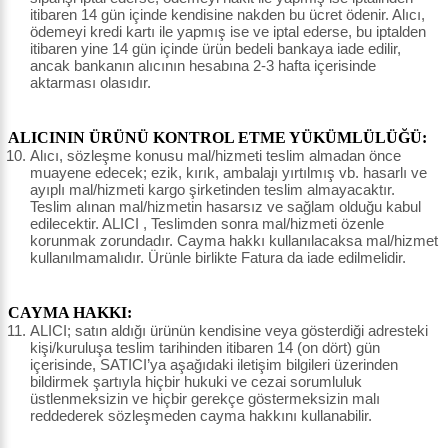
itibaren 14 gün içinde kendisine nakden bu ücret ödenir. Alıcı,
ödemeyi kredi kartı ile yapmış ise ve iptal ederse, bu iptalden
itibaren yine 14 gün içinde ürün bedeli bankaya iade edilir,
ancak bankanın alıcının hesabına 2-3 hafta içerisinde
aktarması olasıdır.
ALICININ ÜRÜNÜ KONTROL ETME YÜKÜMLÜLÜĞÜ:
Alıcı, sözleşme konusu mal/hizmeti teslim almadan önce
muayene edecek; ezik, kırık, ambalajı yırtılmış vb. hasarlı ve
ayıplı mal/hizmeti kargo şirketinden teslim almayacaktır.
Teslim alınan mal/hizmetin hasarsız ve sağlam olduğu kabul
edilecektir. ALICI , Teslimden sonra mal/hizmeti özenle
korunmak zorundadır. Cayma hakkı kullanılacaksa mal/hizmet
kullanılmamalıdır. Ürünle birlikte Fatura da iade edilmelidir.
CAYMA HAKKI:
ALICI; satın aldığı ürünün kendisine veya gösterdiği adresteki
kişi/kuruluşa teslim tarihinden itibaren 14 (on dört) gün
içerisinde, SATICI’ya aşağıdaki iletişim bilgileri üzerinden
bildirmek şartıyla hiçbir hukuki ve cezai sorumluluk
üstlenmeksizin ve hiçbir gerekçe göstermeksizin malı
reddederek sözleşmeden cayma hakkını kullanabilir.