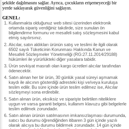
şekilde dağılmasını sağlar. Ayrıca, çocukların erişemeyeceği bir
yerde saklayarak güvenliğini sağlayın.
GENEL:
Kullanmakta olduğunuz web sitesi üzerinden elektronik
ortamda sipariş verdiğiniz takdirde, size sunulan ön
bilgilendirme formunu ve mesafeli satış sözleşmesini kabul
etmiş sayılırsınız.
Alıcılar, satın aldıkları ürünün satış ve teslimi ile ilgili olarak
6502 sayılı Tüketicinin Korunması Hakkında Kanun ve
Mesafeli Sözleşmeler Yönetmeliği (RG:27.11.2014/29188)
hükümleri ile yürürlükteki diğer yasalara tabidir.
Ürün sevkiyat masrafı olan kargo ücretleri alıcılar tarafından
ödenecektir.
Satın alınan her bir ürün, 30 günlük yasal süreyi aşmamak
kaydı ile alıcının gösterdiği adresteki kişi ve/veya kuruluşa
teslim edilir. Bu süre içinde ürün teslim edilmez ise, Alıcılar
sözleşmeyi sona erdirebilir.
Satın alınan ürün, eksiksiz ve siparişte belirtilen niteliklere
uygun ve varsa garanti belgesi, kullanım klavuzu gibi belgelerle
teslim edilmek zorundadır.
Satın alınan ürünün satılmasının imkansızlaşması durumunda,
satıcı bu durumu öğrendiğinden itibaren 3 gün içinde yazılı
olarak alıcıya bu durumu bildirmek zorundadır. 14 gün içinde