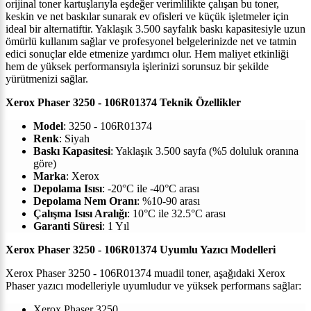
o
rijinal toner kartuşlarıyla eşdeğer verimlilikte çalışan bu toner,
keskin ve net baskılar sunarak ev ofisleri ve küçük işletmeler için
ideal bir alternatiftir. Yaklaşık 3.500 sayfalık baskı kapasitesiyle uzun
ömürlü kullanım sağlar ve profesyonel belgelerinizde net ve tatmin
edici sonuçlar elde etmenize yardımcı olur. Hem maliyet etkinliği
hem de yüksek performansıyla işlerinizi sorunsuz bir şekilde
yürütmenizi sağlar.
Xerox Phaser 3250 - 106R01374 Teknik Özellikler
Model
: 3250 - 106R01374
Renk
: Siyah
Baskı Kapasitesi
: Yaklaşık 3.500 sayfa (%5 doluluk oranına
göre)
Marka
: Xerox
Depolama Isısı
: -20°C ile -40°C arası
Depolama Nem Oranı
: %10-90 arası
Çalışma Isısı Aralığı
: 10°C ile 32.5°C arası
Garanti Süresi
: 1 Yıl
Xerox Phaser 3250 - 106R01374 Uyumlu Yazıcı Modelleri
Xerox Phaser 3250 - 106R01374 muadil toner, aşağıdaki Xerox
Phaser yazıcı modelleriyle uyumludur ve yüksek performans sağlar:
Xerox Phaser 3250