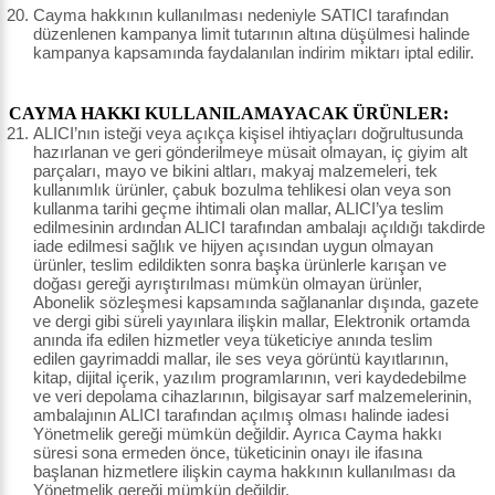
Cayma hakkının kullanılması nedeniyle SATICI tarafından
düzenlenen kampanya limit tutarının altına düşülmesi halinde
kampanya kapsamında faydalanılan indirim miktarı iptal edilir.
CAYMA HAKKI KULLANILAMAYACAK ÜRÜNLER:
ALICI’nın isteği veya açıkça kişisel ihtiyaçları doğrultusunda
hazırlanan ve geri gönderilmeye müsait olmayan, iç giyim alt
parçaları, mayo ve bikini altları, makyaj malzemeleri, tek
kullanımlık ürünler, çabuk bozulma tehlikesi olan veya son
kullanma tarihi geçme ihtimali olan mallar, ALICI’ya teslim
edilmesinin ardından ALICI tarafından ambalajı açıldığı takdirde
iade edilmesi sağlık ve hijyen açısından uygun olmayan
ürünler, teslim edildikten sonra başka ürünlerle karışan ve
doğası gereği ayrıştırılması mümkün olmayan ürünler,
Abonelik sözleşmesi kapsamında sağlananlar dışında, gazete
ve dergi gibi süreli yayınlara ilişkin mallar, Elektronik ortamda
anında ifa edilen hizmetler veya tüketiciye anında teslim
edilen gayrimaddi mallar, ile ses veya görüntü kayıtlarının,
kitap, dijital içerik, yazılım programlarının, veri kaydedebilme
ve veri depolama cihazlarının, bilgisayar sarf malzemelerinin,
ambalajının ALICI tarafından açılmış olması halinde iadesi
Yönetmelik gereği mümkün değildir. Ayrıca Cayma hakkı
süresi sona ermeden önce, tüketicinin onayı ile ifasına
başlanan hizmetlere ilişkin cayma hakkının kullanılması da
Yönetmelik gereği mümkün değildir.