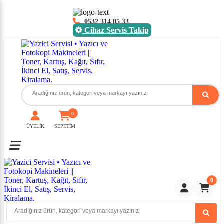
0532 314 05 33
Cihaz Servis Takip
0
ÜYELİK
SEPETİM
Toggle mobile menu
0