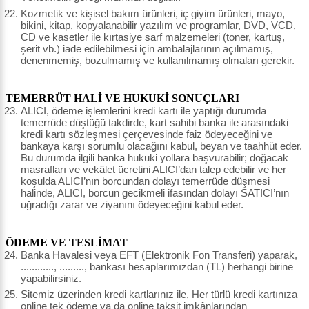
Kozmetik ve kişisel bakım ürünleri, iç giyim ürünleri, mayo,
bikini, kitap, kopyalanabilir yazılım ve programlar, DVD, VCD,
CD ve kasetler ile kırtasiye sarf malzemeleri (toner, kartuş,
şerit vb.) iade edilebilmesi için ambalajlarının açılmamış,
denenmemiş, bozulmamış ve kullanılmamış olmaları gerekir.
TEMERRÜT HALİ VE HUKUKİ SONUÇLARI
ALICI, ödeme işlemlerini kredi kartı ile yaptığı durumda
temerrüde düştüğü takdirde, kart sahibi banka ile arasındaki
kredi kartı sözleşmesi çerçevesinde faiz ödeyeceğini ve
bankaya karşı sorumlu olacağını kabul, beyan ve taahhüt eder.
Bu durumda ilgili banka hukuki yollara başvurabilir; doğacak
masrafları ve vekâlet ücretini ALICI’dan talep edebilir ve her
koşulda ALICI’nın borcundan dolayı temerrüde düşmesi
halinde, ALICI, borcun gecikmeli ifasından dolayı SATICI’nın
uğradığı zarar ve ziyanını ödeyeceğini kabul eder.
ÖDEME VE TESLİMAT
Banka Havalesi veya EFT (Elektronik Fon Transferi) yaparak,
............, ........., bankası hesaplarımızdan (TL) herhangi birine
yapabilirsiniz.
Sitemiz üzerinden kredi kartlarınız ile, Her türlü kredi kartınıza
online tek ödeme ya da online taksit imkânlarından