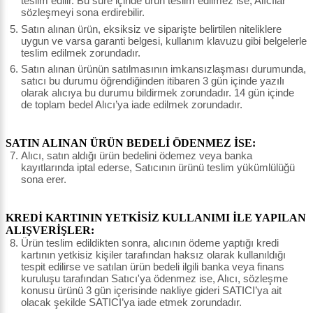
teslim edilir. Bu süre içinde ürün teslim edilmez ise, Alıcılar
sözleşmeyi sona erdirebilir.
Satın alınan ürün, eksiksiz ve siparişte belirtilen niteliklere
uygun ve varsa garanti belgesi, kullanım klavuzu gibi belgelerle
teslim edilmek zorundadır.
Satın alınan ürünün satılmasının imkansızlaşması durumunda,
satıcı bu durumu öğrendiğinden itibaren 3 gün içinde yazılı
olarak alıcıya bu durumu bildirmek zorundadır. 14 gün içinde
de toplam bedel Alıcı’ya iade edilmek zorundadır.
SATIN ALINAN ÜRÜN BEDELİ ÖDENMEZ İSE:
Alıcı, satın aldığı ürün bedelini ödemez veya banka
kayıtlarında iptal ederse, Satıcının ürünü teslim yükümlülüğü
sona erer.
KREDİ KARTININ YETKİSİZ KULLANIMI İLE YAPILAN
ALIŞVERİŞLER:
Ürün teslim edildikten sonra, alıcının ödeme yaptığı kredi
kartının yetkisiz kişiler tarafından haksız olarak kullanıldığı
tespit edilirse ve satılan ürün bedeli ilgili banka veya finans
kuruluşu tarafından Satıcı'ya ödenmez ise, Alıcı, sözleşme
konusu ürünü 3 gün içerisinde nakliye gideri SATICI’ya ait
olacak şekilde SATICI’ya iade etmek zorundadır.