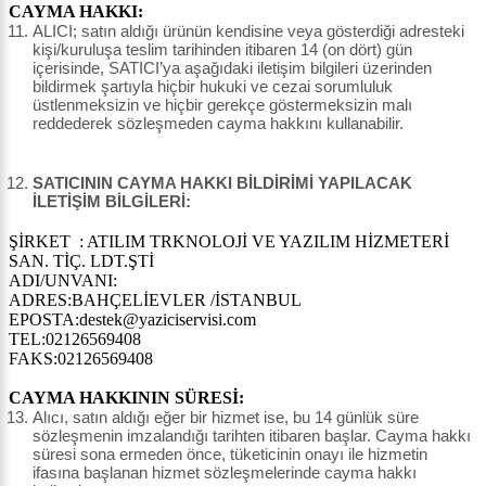
CAYMA HAKKI:
ALICI; satın aldığı ürünün kendisine veya gösterdiği adresteki
kişi/kuruluşa teslim tarihinden itibaren 14 (on dört) gün
içerisinde, SATICI’ya aşağıdaki iletişim bilgileri üzerinden
bildirmek şartıyla hiçbir hukuki ve cezai sorumluluk
üstlenmeksizin ve hiçbir gerekçe göstermeksizin malı
reddederek sözleşmeden cayma hakkını kullanabilir.
SATICININ CAYMA HAKKI BİLDİRİMİ YAPILACAK
İLETİŞİM BİLGİLERİ:
ŞİRKET : ATILIM TRKNOLOJİ VE YAZILIM HİZMETERİ
SAN. TİÇ. LDT.ŞTİ
ADI/UNVANI:
ADRES:BAHÇELİEVLER /İSTANBUL
EPOSTA:destek@yaziciservisi.com
TEL:02126569408
FAKS:02126569408
CAYMA HAKKININ SÜRESİ:
Alıcı, satın aldığı eğer bir hizmet ise, bu 14 günlük süre
sözleşmenin imzalandığı tarihten itibaren başlar. Cayma hakkı
süresi sona ermeden önce, tüketicinin onayı ile hizmetin
ifasına başlanan hizmet sözleşmelerinde cayma hakkı