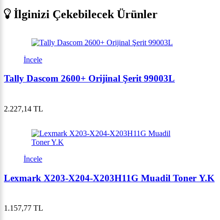
İlginizi Çekebilecek Ürünler
İncele
Tally Dascom 2600+ Orijinal Şerit 99003L
2.227,14 TL
İncele
Lexmark X203-X204-X203H11G Muadil Toner Y.K
1.157,77 TL