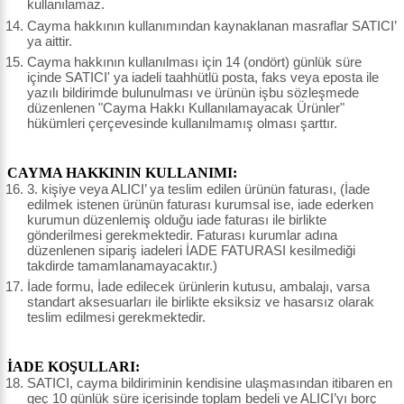
kullanılamaz.
Cayma hakkının kullanımından kaynaklanan masraflar SATICI’
ya aittir.
Cayma hakkının kullanılması için 14 (ondört) günlük süre
içinde SATICI' ya iadeli taahhütlü posta, faks veya eposta ile
yazılı bildirimde bulunulması ve ürünün işbu sözleşmede
düzenlenen "Cayma Hakkı Kullanılamayacak Ürünler"
hükümleri çerçevesinde kullanılmamış olması şarttır.
CAYMA HAKKININ KULLANIMI:
3. kişiye veya ALICI’ ya teslim edilen ürünün faturası, (İade
edilmek istenen ürünün faturası kurumsal ise, iade ederken
kurumun düzenlemiş olduğu iade faturası ile birlikte
gönderilmesi gerekmektedir. Faturası kurumlar adına
düzenlenen sipariş iadeleri İADE FATURASI kesilmediği
takdirde tamamlanamayacaktır.)
İade formu, İade edilecek ürünlerin kutusu, ambalajı, varsa
standart aksesuarları ile birlikte eksiksiz ve hasarsız olarak
teslim edilmesi gerekmektedir.
İADE KOŞULLARI:
SATICI, cayma bildiriminin kendisine ulaşmasından itibaren en
geç 10 günlük süre içerisinde toplam bedeli ve ALICI’yı borç