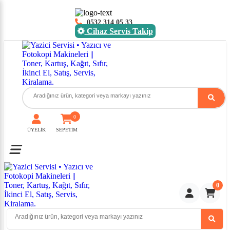
0532 314 05 33
Cihaz Servis Takip
0
ÜYELİK
SEPETİM
Toggle mobile menu
0