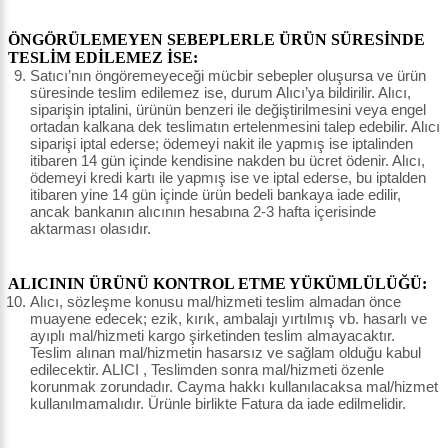
ÖNGÖRÜLEMEYEN SEBEPLERLE ÜRÜN SÜRESİNDE
TESLİM EDİLEMEZ İSE:
Satıcı’nın öngöremeyeceği mücbir sebepler oluşursa ve ürün
süresinde teslim edilemez ise, durum Alıcı’ya bildirilir. Alıcı,
siparişin iptalini, ürünün benzeri ile değiştirilmesini veya engel
ortadan kalkana dek teslimatın ertelenmesini talep edebilir. Alıcı
siparişi iptal ederse; ödemeyi nakit ile yapmış ise iptalinden
itibaren 14 gün içinde kendisine nakden bu ücret ödenir. Alıcı,
ödemeyi kredi kartı ile yapmış ise ve iptal ederse, bu iptalden
itibaren yine 14 gün içinde ürün bedeli bankaya iade edilir,
ancak bankanın alıcının hesabına 2-3 hafta içerisinde
aktarması olasıdır.
ALICININ ÜRÜNÜ KONTROL ETME YÜKÜMLÜLÜĞÜ:
Alıcı, sözleşme konusu mal/hizmeti teslim almadan önce
muayene edecek; ezik, kırık, ambalajı yırtılmış vb. hasarlı ve
ayıplı mal/hizmeti kargo şirketinden teslim almayacaktır.
Teslim alınan mal/hizmetin hasarsız ve sağlam olduğu kabul
edilecektir. ALICI , Teslimden sonra mal/hizmeti özenle
korunmak zorundadır. Cayma hakkı kullanılacaksa mal/hizmet
kullanılmamalıdır. Ürünle birlikte Fatura da iade edilmelidir.