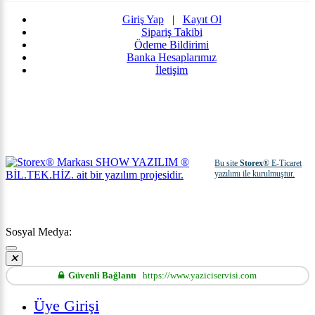
Giriş Yap
|
Kayıt Ol
Sipariş Takibi
Ödeme Bildirimi
Banka Hesaplarımız
İletişim
Bu site
Storex
® E-Ticaret
yazılımı ile kurulmuştur.
Sosyal Medya:
Güvenli Bağlantı
https://www.yaziciservisi.com
Üye Girişi