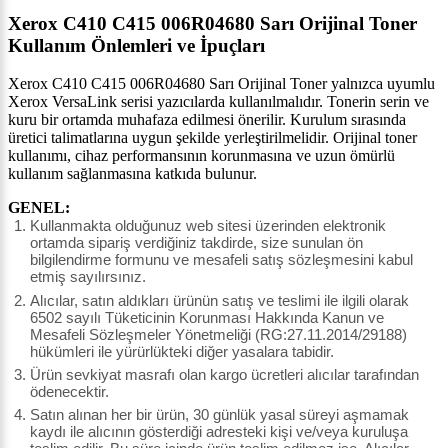
Xerox C410 C415 006R04680 Sarı Orijinal Toner
Kullanım Önlemleri ve İpuçları
Xerox C410 C415 006R04680 Sarı Orijinal Toner yalnızca uyumlu
Xerox VersaLink serisi yazıcılarda kullanılmalıdır. Tonerin serin ve
kuru bir ortamda muhafaza edilmesi önerilir. Kurulum sırasında
üretici talimatlarına uygun şekilde yerleştirilmelidir. Orijinal toner
kullanımı, cihaz performansının korunmasına ve uzun ömürlü
kullanım sağlanmasına katkıda bulunur.
GENEL:
Kullanmakta olduğunuz web sitesi üzerinden elektronik
ortamda sipariş verdiğiniz takdirde, size sunulan ön
bilgilendirme formunu ve mesafeli satış sözleşmesini kabul
etmiş sayılırsınız.
Alıcılar, satın aldıkları ürünün satış ve teslimi ile ilgili olarak
6502 sayılı Tüketicinin Korunması Hakkında Kanun ve
Mesafeli Sözleşmeler Yönetmeliği (RG:27.11.2014/29188)
hükümleri ile yürürlükteki diğer yasalara tabidir.
Ürün sevkiyat masrafı olan kargo ücretleri alıcılar tarafından
ödenecektir.
Satın alınan her bir ürün, 30 günlük yasal süreyi aşmamak
kaydı ile alıcının gösterdiği adresteki kişi ve/veya kuruluşa