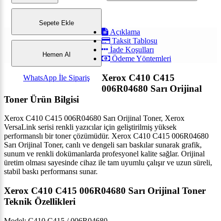
Sepete Ekle
Açıklama
Taksit Tablosu
İade Koşulları
Hemen Al
Ödeme Yöntemleri
Xerox C410 C415
WhatsApp İle Sipariş
006R04680 Sarı Orijinal
Toner Ürün Bilgisi
Xerox C410 C415 006R04680 Sarı Orijinal Toner, Xerox
VersaLink serisi renkli yazıcılar için geliştirilmiş yüksek
performanslı bir toner çözümüdür. Xerox C410 C415 006R04680
Sarı Orijinal Toner, canlı ve dengeli sarı baskılar sunarak grafik,
sunum ve renkli dokümanlarda profesyonel kalite sağlar. Orijinal
üretim olması sayesinde cihaz ile tam uyumlu çalışır ve uzun süreli,
stabil baskı performansı sunar.
Xerox C410 C415 006R04680 Sarı Orijinal Toner
Teknik Özellikleri
Model: C410 C415 / 006R04680