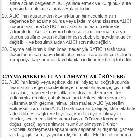
altına sokan belgeleri ALICI’ ya iade etmek ve 20 günlük süre
içerisinde malı iade almakla yükümlüdür.
ALICI’ nın kusurundan kaynaklanan bir nedenle malın
değerinde bir azalma olursa veya iade imkânsızlaşırsa ALICI
kusuru oranında SATICI’ nın zararlarını tazmin etmekle
yükümlüdür. Ancak cayma hakkı süresi içinde malın veya
ürünün usulüne uygun kullanılması sebebiyle meydana gelen
değişiklik ve bozulmalardan ALICI sorumlu değildir.
Cayma hakkının kullanılması nedeniyle SATICI tarafından
düzenlenen kampanya limit tutarının altına düşülmesi halinde
kampanya kapsamında faydalanılan indirim miktarı iptal edilir.
CAYMA HAKKI KULLANILAMAYACAK ÜRÜNLER:
ALICI’nın isteği veya açıkça kişisel ihtiyaçları doğrultusunda
hazırlanan ve geri gönderilmeye müsait olmayan, iç giyim alt
parçaları, mayo ve bikini altları, makyaj malzemeleri, tek
kullanımlık ürünler, çabuk bozulma tehlikesi olan veya son
kullanma tarihi geçme ihtimali olan mallar, ALICI’ya teslim
edilmesinin ardından ALICI tarafından ambalajı açıldığı takdirde
iade edilmesi sağlık ve hijyen açısından uygun olmayan
ürünler, teslim edildikten sonra başka ürünlerle karışan ve
doğası gereği ayrıştırılması mümkün olmayan ürünler,
Abonelik sözleşmesi kapsamında sağlananlar dışında, gazete
ve dergi gibi süreli yayınlara ilişkin mallar, Elektronik ortamda