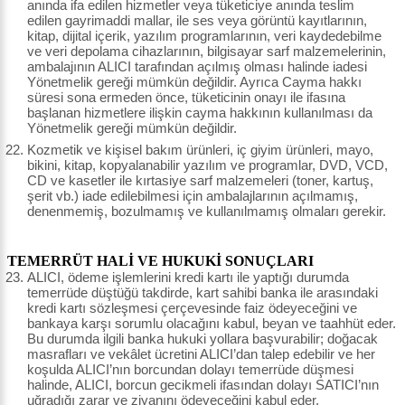
anında ifa edilen hizmetler veya tüketiciye anında teslim
edilen gayrimaddi mallar, ile ses veya görüntü kayıtlarının,
kitap, dijital içerik, yazılım programlarının, veri kaydedebilme
ve veri depolama cihazlarının, bilgisayar sarf malzemelerinin,
ambalajının ALICI tarafından açılmış olması halinde iadesi
Yönetmelik gereği mümkün değildir. Ayrıca Cayma hakkı
süresi sona ermeden önce, tüketicinin onayı ile ifasına
başlanan hizmetlere ilişkin cayma hakkının kullanılması da
Yönetmelik gereği mümkün değildir.
Kozmetik ve kişisel bakım ürünleri, iç giyim ürünleri, mayo,
bikini, kitap, kopyalanabilir yazılım ve programlar, DVD, VCD,
CD ve kasetler ile kırtasiye sarf malzemeleri (toner, kartuş,
şerit vb.) iade edilebilmesi için ambalajlarının açılmamış,
denenmemiş, bozulmamış ve kullanılmamış olmaları gerekir.
TEMERRÜT HALİ VE HUKUKİ SONUÇLARI
ALICI, ödeme işlemlerini kredi kartı ile yaptığı durumda
temerrüde düştüğü takdirde, kart sahibi banka ile arasındaki
kredi kartı sözleşmesi çerçevesinde faiz ödeyeceğini ve
bankaya karşı sorumlu olacağını kabul, beyan ve taahhüt eder.
Bu durumda ilgili banka hukuki yollara başvurabilir; doğacak
masrafları ve vekâlet ücretini ALICI’dan talep edebilir ve her
koşulda ALICI’nın borcundan dolayı temerrüde düşmesi
halinde, ALICI, borcun gecikmeli ifasından dolayı SATICI’nın
uğradığı zarar ve ziyanını ödeyeceğini kabul eder.