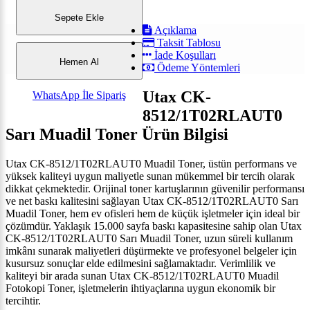
Sepete Ekle
Açıklama
Taksit Tablosu
İade Koşulları
Hemen Al
Ödeme Yöntemleri
Utax CK-
WhatsApp İle Sipariş
8512/1T02RLAUT0
Sarı Muadil Toner Ürün Bilgisi
Utax CK-8512/1T02RLAUT0 Muadil Toner, üstün performans ve
yüksek kaliteyi uygun maliyetle sunan mükemmel bir tercih olarak
dikkat çekmektedir. Orijinal toner kartuşlarının güvenilir performansı
ve net baskı kalitesini sağlayan Utax CK-8512/1T02RLAUT0 Sarı
Muadil Toner, hem ev ofisleri hem de küçük işletmeler için ideal bir
çözümdür. Yaklaşık 15.000 sayfa baskı kapasitesine sahip olan Utax
CK-8512/1T02RLAUT0 Sarı Muadil Toner, uzun süreli kullanım
imkânı sunarak maliyetleri düşürmekte ve profesyonel belgeler için
kusursuz sonuçlar elde edilmesini sağlamaktadır. Verimlilik ve
kaliteyi bir arada sunan Utax CK-8512/1T02RLAUT0 Muadil
Fotokopi Toner, işletmelerin ihtiyaçlarına uygun ekonomik bir
tercihtir.