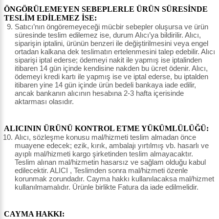
ÖNGÖRÜLEMEYEN SEBEPLERLE ÜRÜN SÜRESİNDE
TESLİM EDİLEMEZ İSE:
Satıcı’nın öngöremeyeceği mücbir sebepler oluşursa ve ürün
süresinde teslim edilemez ise, durum Alıcı’ya bildirilir. Alıcı,
siparişin iptalini, ürünün benzeri ile değiştirilmesini veya engel
ortadan kalkana dek teslimatın ertelenmesini talep edebilir. Alıcı
siparişi iptal ederse; ödemeyi nakit ile yapmış ise iptalinden
itibaren 14 gün içinde kendisine nakden bu ücret ödenir. Alıcı,
ödemeyi kredi kartı ile yapmış ise ve iptal ederse, bu iptalden
itibaren yine 14 gün içinde ürün bedeli bankaya iade edilir,
ancak bankanın alıcının hesabına 2-3 hafta içerisinde
aktarması olasıdır.
ALICININ ÜRÜNÜ KONTROL ETME YÜKÜMLÜLÜĞÜ:
Alıcı, sözleşme konusu mal/hizmeti teslim almadan önce
muayene edecek; ezik, kırık, ambalajı yırtılmış vb. hasarlı ve
ayıplı mal/hizmeti kargo şirketinden teslim almayacaktır.
Teslim alınan mal/hizmetin hasarsız ve sağlam olduğu kabul
edilecektir. ALICI , Teslimden sonra mal/hizmeti özenle
korunmak zorundadır. Cayma hakkı kullanılacaksa mal/hizmet
kullanılmamalıdır. Ürünle birlikte Fatura da iade edilmelidir.
CAYMA HAKKI: