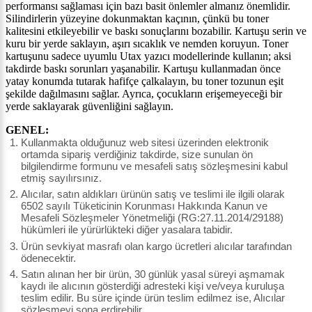
performansı sağlaması için bazı basit önlemler almanız önemlidir.
Silindirlerin yüzeyine dokunmaktan kaçının, çünkü bu toner
kalitesini etkileyebilir ve baskı sonuçlarını bozabilir. Kartuşu serin ve
kuru bir yerde saklayın, aşırı sıcaklık ve nemden koruyun. Toner
kartuşunu sadece uyumlu Utax yazıcı modellerinde kullanın; aksi
takdirde baskı sorunları yaşanabilir. Kartuşu kullanmadan önce
yatay konumda tutarak hafifçe çalkalayın, bu toner tozunun eşit
şekilde dağılmasını sağlar. Ayrıca, çocukların erişemeyeceği bir
yerde saklayarak güvenliğini sağlayın.
GENEL:
Kullanmakta olduğunuz web sitesi üzerinden elektronik
ortamda sipariş verdiğiniz takdirde, size sunulan ön
bilgilendirme formunu ve mesafeli satış sözleşmesini kabul
etmiş sayılırsınız.
Alıcılar, satın aldıkları ürünün satış ve teslimi ile ilgili olarak
6502 sayılı Tüketicinin Korunması Hakkında Kanun ve
Mesafeli Sözleşmeler Yönetmeliği (RG:27.11.2014/29188)
hükümleri ile yürürlükteki diğer yasalara tabidir.
Ürün sevkiyat masrafı olan kargo ücretleri alıcılar tarafından
ödenecektir.
Satın alınan her bir ürün, 30 günlük yasal süreyi aşmamak
kaydı ile alıcının gösterdiği adresteki kişi ve/veya kuruluşa
teslim edilir. Bu süre içinde ürün teslim edilmez ise, Alıcılar
sözleşmeyi sona erdirebilir.