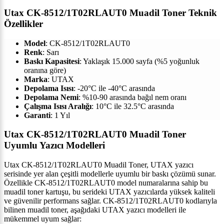
Utax CK-8512/1T02RLAUT0 Muadil Toner Teknik
Özellikler
Model
: CK-8512/1T02RLAUT0
Renk
: Sarı
Baskı Kapasitesi
: Yaklaşık 15.000 sayfa (%5 yoğunluk
oranına göre)
Marka
: UTAX
Depolama Isısı
: -20°C ile -40°C arasında
Depolama Nemi
: %10-90 arasında bağıl nem oranı
Çalışma Isısı Aralığı
: 10°C ile 32.5°C arasında
Garanti
: 1 Yıl
Utax CK-8512/1T02RLAUT0 Muadil Toner
Uyumlu Yazıcı Modelleri
Utax CK-8512/1T02RLAUT0 Muadil Toner, UTAX yazıcı
serisinde yer alan çeşitli modellerle uyumlu bir baskı çözümü sunar.
Özellikle CK-8512/1T02RLAUT0 model numaralarına sahip bu
muadil toner kartuşu, bu serideki UTAX yazıcılarda yüksek kaliteli
ve güvenilir performans sağlar. CK-8512/1T02RLAUT0 kodlarıyla
bilinen muadil toner, aşağıdaki UTAX yazıcı modelleri ile
mükemmel uyum sağlar: