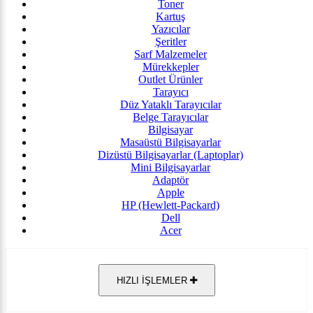
Toner
Kartuş
Yazıcılar
Şeritler
Sarf Malzemeler
Mürekkepler
Outlet Ürünler
Tarayıcı
Düz Yataklı Tarayıcılar
Belge Tarayıcılar
Bilgisayar
Masaüstü Bilgisayarlar
Dizüstü Bilgisayarlar (Laptoplar)
Mini Bilgisayarlar
Adaptör
Apple
HP (Hewlett-Packard)
Dell
Acer
HIZLI İŞLEMLER