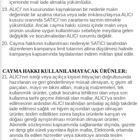
içerisinde malı iade almakla yükümlüdür.
ALICI’ nın kusurundan kaynaklanan bir nedenle malın
değerinde bir azalma olursa veya iade imkânsızlaşırsa ALICI
kusuru oranında SATICI’ nın zararlarını tazmin etmekle
yükümlüdür. Ancak cayma hakkı süresi içinde malın veya
ürünün usulüne uygun kullanılması sebebiyle meydana gelen
değişiklik ve bozulmalardan ALICI sorumlu değildir.
Cayma hakkının kullanılması nedeniyle SATICI tarafından
düzenlenen kampanya limit tutarının altına düşülmesi halinde
kampanya kapsamında faydalanılan indirim miktarı iptal edilir.
CAYMA HAKKI KULLANILAMAYACAK ÜRÜNLER:
ALICI’nın isteği veya açıkça kişisel ihtiyaçları doğrultusunda
hazırlanan ve geri gönderilmeye müsait olmayan, iç giyim alt
parçaları, mayo ve bikini altları, makyaj malzemeleri, tek
kullanımlık ürünler, çabuk bozulma tehlikesi olan veya son
kullanma tarihi geçme ihtimali olan mallar, ALICI’ya teslim
edilmesinin ardından ALICI tarafından ambalajı açıldığı takdirde
iade edilmesi sağlık ve hijyen açısından uygun olmayan
ürünler, teslim edildikten sonra başka ürünlerle karışan ve
doğası gereği ayrıştırılması mümkün olmayan ürünler,
Abonelik sözleşmesi kapsamında sağlananlar dışında, gazete
ve dergi gibi süreli yayınlara ilişkin mallar, Elektronik ortamda
anında ifa edilen hizmetler veya tüketiciye anında teslim