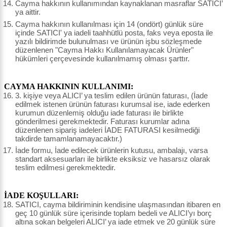
Cayma hakkının kullanımından kaynaklanan masraflar SATICI’
ya aittir.
Cayma hakkının kullanılması için 14 (ondört) günlük süre
içinde SATICI' ya iadeli taahhütlü posta, faks veya eposta ile
yazılı bildirimde bulunulması ve ürünün işbu sözleşmede
düzenlenen "Cayma Hakkı Kullanılamayacak Ürünler"
hükümleri çerçevesinde kullanılmamış olması şarttır.
CAYMA HAKKININ KULLANIMI:
3. kişiye veya ALICI’ ya teslim edilen ürünün faturası, (İade
edilmek istenen ürünün faturası kurumsal ise, iade ederken
kurumun düzenlemiş olduğu iade faturası ile birlikte
gönderilmesi gerekmektedir. Faturası kurumlar adına
düzenlenen sipariş iadeleri İADE FATURASI kesilmediği
takdirde tamamlanamayacaktır.)
İade formu, İade edilecek ürünlerin kutusu, ambalajı, varsa
standart aksesuarları ile birlikte eksiksiz ve hasarsız olarak
teslim edilmesi gerekmektedir.
İADE KOŞULLARI:
SATICI, cayma bildiriminin kendisine ulaşmasından itibaren en
geç 10 günlük süre içerisinde toplam bedeli ve ALICI’yı borç
altına sokan belgeleri ALICI’ ya iade etmek ve 20 günlük süre