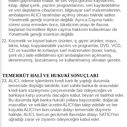
edilen gayrimaddi mallar, ile ses veya görüntü kayıtlarının,
kitap, dijital içerik, yazılım programlarının, veri kaydedebilme
ve veri depolama cihazlarının, bilgisayar sarf malzemelerinin,
ambalajının ALICI tarafından açılmış olması halinde iadesi
Yönetmelik gereği mümkün değildir. Ayrıca Cayma hakkı
süresi sona ermeden önce, tüketicinin onayı ile ifasına
başlanan hizmetlere ilişkin cayma hakkının kullanılması da
Yönetmelik gereği mümkün değildir.
Kozmetik ve kişisel bakım ürünleri, iç giyim ürünleri, mayo,
bikini, kitap, kopyalanabilir yazılım ve programlar, DVD, VCD,
CD ve kasetler ile kırtasiye sarf malzemeleri (toner, kartuş,
şerit vb.) iade edilebilmesi için ambalajlarının açılmamış,
denenmemiş, bozulmamış ve kullanılmamış olmaları gerekir.
TEMERRÜT HALİ VE HUKUKİ SONUÇLARI
ALICI, ödeme işlemlerini kredi kartı ile yaptığı durumda
temerrüde düştüğü takdirde, kart sahibi banka ile arasındaki
kredi kartı sözleşmesi çerçevesinde faiz ödeyeceğini ve
bankaya karşı sorumlu olacağını kabul, beyan ve taahhüt eder.
Bu durumda ilgili banka hukuki yollara başvurabilir; doğacak
masrafları ve vekâlet ücretini ALICI’dan talep edebilir ve her
koşulda ALICI’nın borcundan dolayı temerrüde düşmesi
halinde, ALICI, borcun gecikmeli ifasından dolayı SATICI’nın
uğradığı zarar ve ziyanını ödeyeceğini kabul eder.