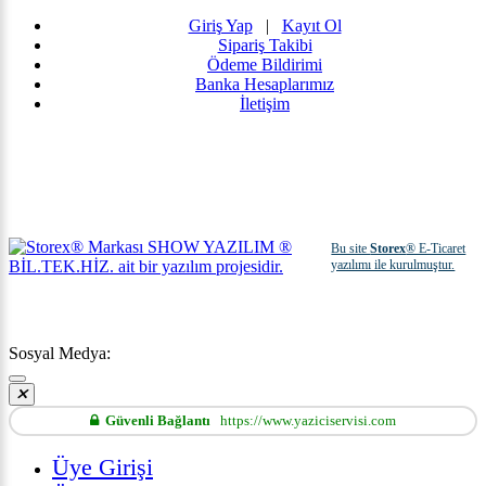
Giriş Yap
|
Kayıt Ol
Sipariş Takibi
Ödeme Bildirimi
Banka Hesaplarımız
İletişim
Bu site
Storex
® E-Ticaret
yazılımı ile kurulmuştur.
Sosyal Medya:
Güvenli Bağlantı
https://www.yaziciservisi.com
Üye Girişi