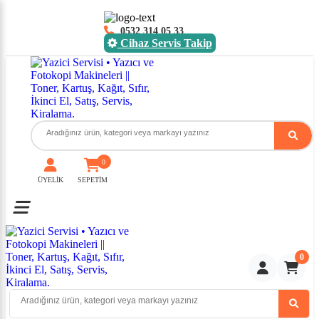
0532 314 05 33
Cihaz Servis Takip
0
ÜYELİK
SEPETİM
Toggle mobile menu
0