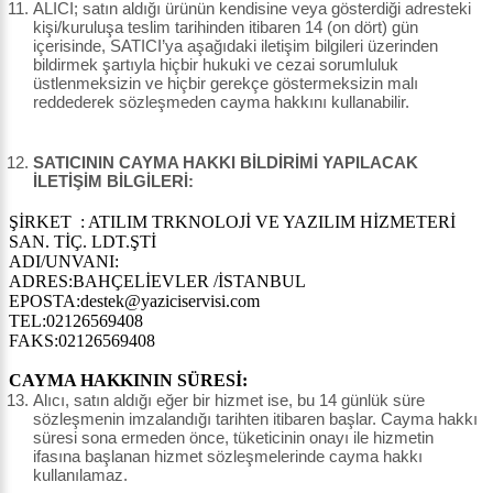
ALICI; satın aldığı ürünün kendisine veya gösterdiği adresteki
kişi/kuruluşa teslim tarihinden itibaren 14 (on dört) gün
içerisinde, SATICI’ya aşağıdaki iletişim bilgileri üzerinden
bildirmek şartıyla hiçbir hukuki ve cezai sorumluluk
üstlenmeksizin ve hiçbir gerekçe göstermeksizin malı
reddederek sözleşmeden cayma hakkını kullanabilir.
SATICININ CAYMA HAKKI BİLDİRİMİ YAPILACAK
İLETİŞİM BİLGİLERİ:
ŞİRKET : ATILIM TRKNOLOJİ VE YAZILIM HİZMETERİ
SAN. TİÇ. LDT.ŞTİ
ADI/UNVANI:
ADRES:BAHÇELİEVLER /İSTANBUL
EPOSTA:destek@yaziciservisi.com
TEL:02126569408
FAKS:02126569408
CAYMA HAKKININ SÜRESİ:
Alıcı, satın aldığı eğer bir hizmet ise, bu 14 günlük süre
sözleşmenin imzalandığı tarihten itibaren başlar. Cayma hakkı
süresi sona ermeden önce, tüketicinin onayı ile hizmetin
ifasına başlanan hizmet sözleşmelerinde cayma hakkı
kullanılamaz.