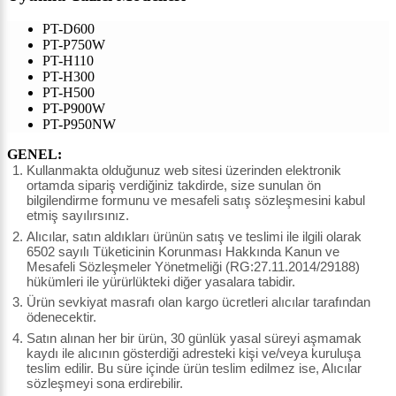
PT-D600
PT-P750W
PT-H110
PT-H300
PT-H500
PT-P900W
PT-P950NW
GENEL:
Kullanmakta olduğunuz web sitesi üzerinden elektronik
ortamda sipariş verdiğiniz takdirde, size sunulan ön
bilgilendirme formunu ve mesafeli satış sözleşmesini kabul
etmiş sayılırsınız.
Alıcılar, satın aldıkları ürünün satış ve teslimi ile ilgili olarak
6502 sayılı Tüketicinin Korunması Hakkında Kanun ve
Mesafeli Sözleşmeler Yönetmeliği (RG:27.11.2014/29188)
hükümleri ile yürürlükteki diğer yasalara tabidir.
Ürün sevkiyat masrafı olan kargo ücretleri alıcılar tarafından
ödenecektir.
Satın alınan her bir ürün, 30 günlük yasal süreyi aşmamak
kaydı ile alıcının gösterdiği adresteki kişi ve/veya kuruluşa
teslim edilir. Bu süre içinde ürün teslim edilmez ise, Alıcılar
sözleşmeyi sona erdirebilir.