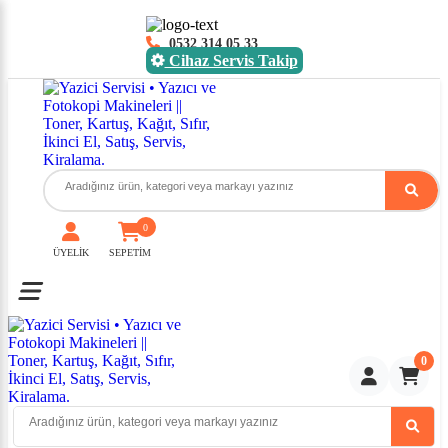
0532 314 05 33
Cihaz Servis Takip
0
ÜYELİK
SEPETİM
Toggle mobile menu
0