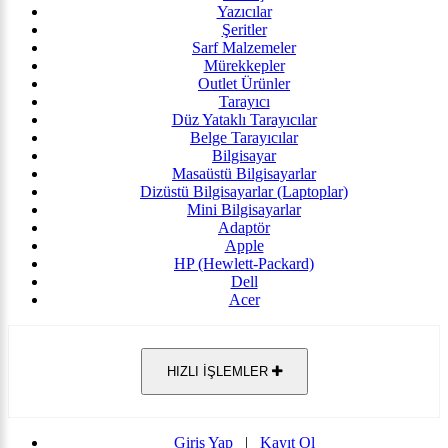
Yazıcılar
Şeritler
Sarf Malzemeler
Mürekkepler
Outlet Ürünler
Tarayıcı
Düz Yataklı Tarayıcılar
Belge Tarayıcılar
Bilgisayar
Masaüstü Bilgisayarlar
Dizüstü Bilgisayarlar (Laptoplar)
Mini Bilgisayarlar
Adaptör
Apple
HP (Hewlett-Packard)
Dell
Acer
HIZLI İŞLEMLER
Giriş Yap
|
Kayıt Ol