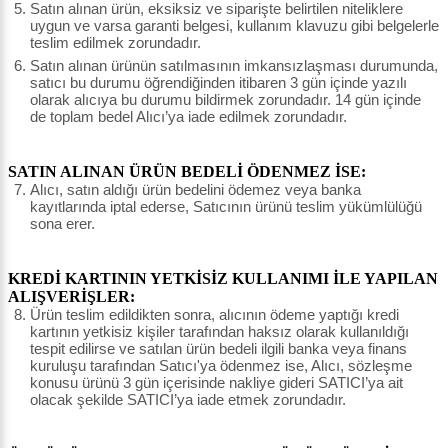
Satın alınan ürün, eksiksiz ve siparişte belirtilen niteliklere
uygun ve varsa garanti belgesi, kullanım klavuzu gibi belgelerle
teslim edilmek zorundadır.
Satın alınan ürünün satılmasının imkansızlaşması durumunda,
satıcı bu durumu öğrendiğinden itibaren 3 gün içinde yazılı
olarak alıcıya bu durumu bildirmek zorundadır. 14 gün içinde
de toplam bedel Alıcı’ya iade edilmek zorundadır.
SATIN ALINAN ÜRÜN BEDELİ ÖDENMEZ İSE:
Alıcı, satın aldığı ürün bedelini ödemez veya banka
kayıtlarında iptal ederse, Satıcının ürünü teslim yükümlülüğü
sona erer.
KREDİ KARTININ YETKİSİZ KULLANIMI İLE YAPILAN
ALIŞVERİŞLER:
Ürün teslim edildikten sonra, alıcının ödeme yaptığı kredi
kartının yetkisiz kişiler tarafından haksız olarak kullanıldığı
tespit edilirse ve satılan ürün bedeli ilgili banka veya finans
kuruluşu tarafından Satıcı'ya ödenmez ise, Alıcı, sözleşme
konusu ürünü 3 gün içerisinde nakliye gideri SATICI’ya ait
olacak şekilde SATICI’ya iade etmek zorundadır.