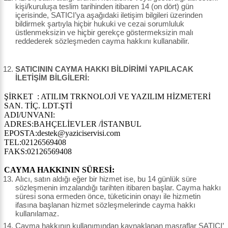
kişi/kuruluşa teslim tarihinden itibaren 14 (on dört) gün
içerisinde, SATICI’ya aşağıdaki iletişim bilgileri üzerinden
bildirmek şartıyla hiçbir hukuki ve cezai sorumluluk
üstlenmeksizin ve hiçbir gerekçe göstermeksizin malı
reddederek sözleşmeden cayma hakkını kullanabilir.
SATICININ CAYMA HAKKI BİLDİRİMİ YAPILACAK
İLETİŞİM BİLGİLERİ:
ŞİRKET : ATILIM TRKNOLOJİ VE YAZILIM HİZMETERİ
SAN. TİÇ. LDT.ŞTİ
ADI/UNVANI:
ADRES:BAHÇELİEVLER /İSTANBUL
EPOSTA:destek@yaziciservisi.com
TEL:02126569408
FAKS:02126569408
CAYMA HAKKININ SÜRESİ:
Alıcı, satın aldığı eğer bir hizmet ise, bu 14 günlük süre
sözleşmenin imzalandığı tarihten itibaren başlar. Cayma hakkı
süresi sona ermeden önce, tüketicinin onayı ile hizmetin
ifasına başlanan hizmet sözleşmelerinde cayma hakkı
kullanılamaz.
Cayma hakkının kullanımından kaynaklanan masraflar SATICI’