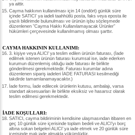
ya aittir.
Cayma hakkının kullanılması için 14 (ondört) günlük süre
içinde SATICI' ya iadeli taahhütlü posta, faks veya eposta ile
yazılı bildirimde bulunulması ve ürünün işbu sözleşmede
düzenlenen "Cayma Hakkı Kullanılamayacak Ürünler"
hükümleri çerçevesinde kullanılmamış olması şarttır.
CAYMA HAKKININ KULLANIMI:
3. kişiye veya ALICI’ ya teslim edilen ürünün faturası, (İade
edilmek istenen ürünün faturası kurumsal ise, iade ederken
kurumun düzenlemiş olduğu iade faturası ile birlikte
gönderilmesi gerekmektedir. Faturası kurumlar adına
düzenlenen sipariş iadeleri İADE FATURASI kesilmediği
takdirde tamamlanamayacaktır.)
İade formu, İade edilecek ürünlerin kutusu, ambalajı, varsa
standart aksesuarları ile birlikte eksiksiz ve hasarsız olarak
teslim edilmesi gerekmektedir.
İADE KOŞULLARI:
SATICI, cayma bildiriminin kendisine ulaşmasından itibaren en
geç 10 günlük süre içerisinde toplam bedeli ve ALICI’yı borç
altına sokan belgeleri ALICI’ ya iade etmek ve 20 günlük süre
içerisinde malı iade almakla yükümlüdür.