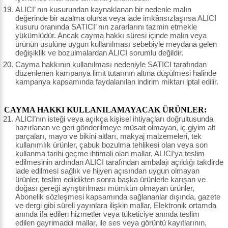
ALICI’ nın kusurundan kaynaklanan bir nedenle malın
değerinde bir azalma olursa veya iade imkânsızlaşırsa ALICI
kusuru oranında SATICI’ nın zararlarını tazmin etmekle
yükümlüdür. Ancak cayma hakkı süresi içinde malın veya
ürünün usulüne uygun kullanılması sebebiyle meydana gelen
değişiklik ve bozulmalardan ALICI sorumlu değildir.
Cayma hakkının kullanılması nedeniyle SATICI tarafından
düzenlenen kampanya limit tutarının altına düşülmesi halinde
kampanya kapsamında faydalanılan indirim miktarı iptal edilir.
CAYMA HAKKI KULLANILAMAYACAK ÜRÜNLER:
ALICI’nın isteği veya açıkça kişisel ihtiyaçları doğrultusunda
hazırlanan ve geri gönderilmeye müsait olmayan, iç giyim alt
parçaları, mayo ve bikini altları, makyaj malzemeleri, tek
kullanımlık ürünler, çabuk bozulma tehlikesi olan veya son
kullanma tarihi geçme ihtimali olan mallar, ALICI’ya teslim
edilmesinin ardından ALICI tarafından ambalajı açıldığı takdirde
iade edilmesi sağlık ve hijyen açısından uygun olmayan
ürünler, teslim edildikten sonra başka ürünlerle karışan ve
doğası gereği ayrıştırılması mümkün olmayan ürünler,
Abonelik sözleşmesi kapsamında sağlananlar dışında, gazete
ve dergi gibi süreli yayınlara ilişkin mallar, Elektronik ortamda
anında ifa edilen hizmetler veya tüketiciye anında teslim
edilen gayrimaddi mallar, ile ses veya görüntü kayıtlarının,