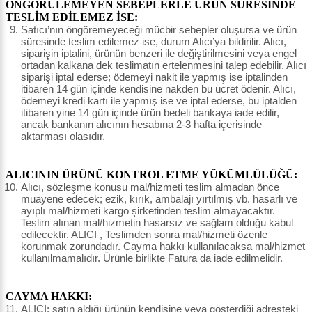
ÖNGÖRÜLEMEYEN SEBEPLERLE ÜRÜN SÜRESİNDE
TESLİM EDİLEMEZ İSE:
Satıcı’nın öngöremeyeceği mücbir sebepler oluşursa ve ürün
süresinde teslim edilemez ise, durum Alıcı’ya bildirilir. Alıcı,
siparişin iptalini, ürünün benzeri ile değiştirilmesini veya engel
ortadan kalkana dek teslimatın ertelenmesini talep edebilir. Alıcı
siparişi iptal ederse; ödemeyi nakit ile yapmış ise iptalinden
itibaren 14 gün içinde kendisine nakden bu ücret ödenir. Alıcı,
ödemeyi kredi kartı ile yapmış ise ve iptal ederse, bu iptalden
itibaren yine 14 gün içinde ürün bedeli bankaya iade edilir,
ancak bankanın alıcının hesabına 2-3 hafta içerisinde
aktarması olasıdır.
ALICININ ÜRÜNÜ KONTROL ETME YÜKÜMLÜLÜĞÜ:
Alıcı, sözleşme konusu mal/hizmeti teslim almadan önce
muayene edecek; ezik, kırık, ambalajı yırtılmış vb. hasarlı ve
ayıplı mal/hizmeti kargo şirketinden teslim almayacaktır.
Teslim alınan mal/hizmetin hasarsız ve sağlam olduğu kabul
edilecektir. ALICI , Teslimden sonra mal/hizmeti özenle
korunmak zorundadır. Cayma hakkı kullanılacaksa mal/hizmet
kullanılmamalıdır. Ürünle birlikte Fatura da iade edilmelidir.
CAYMA HAKKI:
ALICI; satın aldığı ürünün kendisine veya gösterdiği adresteki