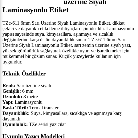
üzerine Siyah
Laminasyonlu Etiket
TZe-611 6mm Sarı Üzerine Siyah Laminasyonlu Etiket, dikkat
çekici ve dayanıklı etiketleme ihtiyaçları için idealdir. Laminasyonlu
yapısı sayesinde suya, kimyasallara, aşınmaya ve sıcaklık
değişimlerine karşı üstün dayanıklılık sunar. TZe-611 6mm Sarı
Üzerine Siyah Laminasyonlu Etiket, sarı zemin üzerine siyah yazı,
yüksek görünürlük sağlayarak özellikle uyarı ve işaretlemeler için
mükemmel bir çözüm sunar. Küçük yüzeylerde kullanım için
uygundur.
Teknik Özellikler
Renk:
Sarı üzerine siyah
Genişlik:
6 mm
Uzunluk:
8 metre
Yapı:
Laminasyonlu
Baskı Türü:
Termal transfer
Dayanıklılık:
Suya, kimyasallara, sıcaklığa ve aşınmaya karşı
dayanıklı
Uyumluluk:
TZe serisi yazıcılar
Uyumlu Yazıcı Modelleri