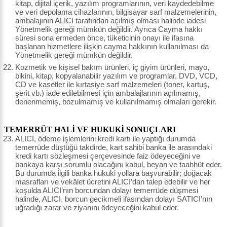
kitap, dijital içerik, yazılım programlarının, veri kaydedebilme
ve veri depolama cihazlarının, bilgisayar sarf malzemelerinin,
ambalajının ALICI tarafından açılmış olması halinde iadesi
Yönetmelik gereği mümkün değildir. Ayrıca Cayma hakkı
süresi sona ermeden önce, tüketicinin onayı ile ifasına
başlanan hizmetlere ilişkin cayma hakkının kullanılması da
Yönetmelik gereği mümkün değildir.
Kozmetik ve kişisel bakım ürünleri, iç giyim ürünleri, mayo,
bikini, kitap, kopyalanabilir yazılım ve programlar, DVD, VCD,
CD ve kasetler ile kırtasiye sarf malzemeleri (toner, kartuş,
şerit vb.) iade edilebilmesi için ambalajlarının açılmamış,
denenmemiş, bozulmamış ve kullanılmamış olmaları gerekir.
TEMERRÜT HALİ VE HUKUKİ SONUÇLARI
ALICI, ödeme işlemlerini kredi kartı ile yaptığı durumda
temerrüde düştüğü takdirde, kart sahibi banka ile arasındaki
kredi kartı sözleşmesi çerçevesinde faiz ödeyeceğini ve
bankaya karşı sorumlu olacağını kabul, beyan ve taahhüt eder.
Bu durumda ilgili banka hukuki yollara başvurabilir; doğacak
masrafları ve vekâlet ücretini ALICI’dan talep edebilir ve her
koşulda ALICI’nın borcundan dolayı temerrüde düşmesi
halinde, ALICI, borcun gecikmeli ifasından dolayı SATICI’nın
uğradığı zarar ve ziyanını ödeyeceğini kabul eder.