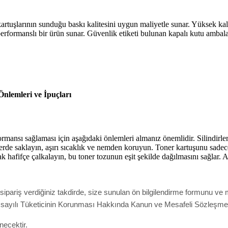
larının sunduğu baskı kalitesini uygun maliyetle sunar. Yüksek kalitel
performanslı bir ürün sunar. Güvenlik etiketi bulunan kapalı kutu ambala
lemleri ve İpuçları
sı sağlaması için aşağıdaki önlemleri almanız önemlidir. Silindirler
r yerde saklayın, aşırı sıcaklık ve nemden koruyun. Toner kartuşunu sade
 hafifçe çalkalayın, bu toner tozunun eşit şekilde dağılmasını sağlar. 
pariş verdiğiniz takdirde, size sunulan ön bilgilendirme formunu ve m
ak 6502 sayılı Tüketicinin Korunması Hakkında Kanun ve Mesafeli Sözleş
necektir.