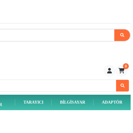
0
TARAYICI
BILGISAYAR
ADAPTÖR
R