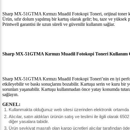
Sharp MX-51GTMA Kırmızı Muadil Fotokopi Toneri, orijinal toner kartuş
Ürün, sıfır dolum yapılmış bir kartuş olarak gelir; bu, taze ve yüksek 
Printwell garantisi ile uzun süreli ve güvenilir kullanım sağlar.
Sharp MX-51GTMA Kırmızı Muadil Fotokopi Toneri Kullanım Ön
Sharp MX-51GTMA Kırmızı Muadil Fotokopi Toneri’nin en iyi performan
etkileyebilir ve baskı sonuçlarını bozabilir. Kartuşu serin ve kuru bi
sorunları yaşanabilir. Kartuşu kullanmadan önce yatay konumda tutarak
sağlayın.
GENEL:
Kullanmakta olduğunuz web sitesi üzerinden elektronik ortamda si
Alıcılar, satın aldıkları ürünün satış ve teslimi ile ilgili olar
diğer yasalara tabidir.
Ürün sevkiyat masrafı olan kargo ücretleri alıcılar tarafından öde