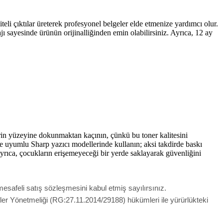
i çıktılar üreterek profesyonel belgeler elde etmenize yardımcı olur.
jı sayesinde ürünün orijinalliğinden emin olabilirsiniz. Ayrıca, 12 ay
in yüzeyine dokunmaktan kaçının, çünkü bu toner kalitesini
ce uyumlu Sharp yazıcı modellerinde kullanın; aksi takdirde baskı
Ayrıca, çocukların erişemeyeceği bir yerde saklayarak güvenliğini
esafeli satış sözleşmesini kabul etmiş sayılırsınız.
meler Yönetmeliği (RG:27.11.2014/29188) hükümleri ile yürürlükteki