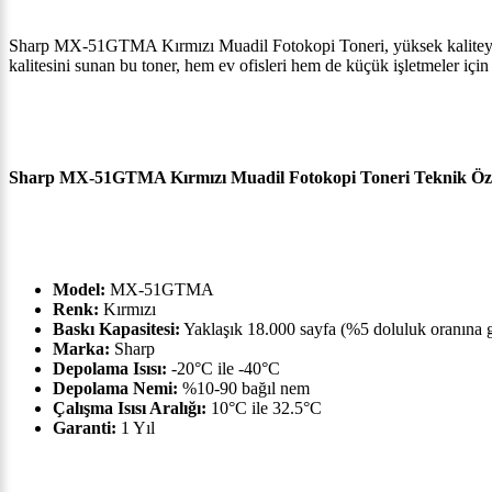
Sharp MX-51GTMA Kırmızı Muadil Fotokopi Toneri, yüksek kaliteyi u
kalitesini sunan bu toner, hem ev ofisleri hem de küçük işletmeler içi
Sharp MX-51GTMA Kırmızı Muadil Fotokopi Toneri Teknik Öze
Model:
MX-51GTMA
Renk:
Kırmızı
Baskı Kapasitesi:
Yaklaşık 18.000 sayfa (%5 doluluk oranına 
Marka:
Sharp
Depolama Isısı:
-20°C ile -40°C
Depolama Nemi:
%10-90 bağıl nem
Çalışma Isısı Aralığı:
10°C ile 32.5°C
Garanti:
1 Yıl