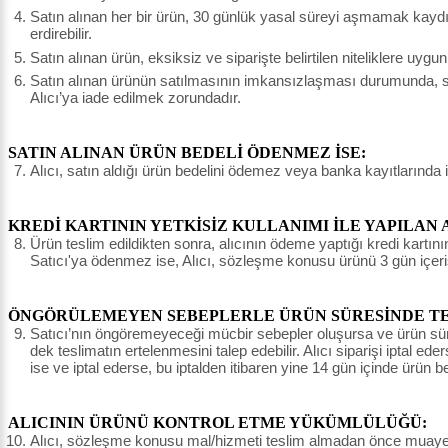
Satın alınan her bir ürün, 30 günlük yasal süreyi aşmamak kaydı il
erdirebilir.
Satın alınan ürün, eksiksiz ve siparişte belirtilen niteliklere uyg
Satın alınan ürünün satılmasının imkansızlaşması durumunda, sat
Alıcı’ya iade edilmek zorundadır.
SATIN ALINAN ÜRÜN BEDELİ ÖDENMEZ İSE:
Alıcı, satın aldığı ürün bedelini ödemez veya banka kayıtlarında 
KREDİ KARTININ YETKİSİZ KULLANIMI İLE YAPILAN 
Ürün teslim edildikten sonra, alıcının ödeme yaptığı kredi kartının 
Satıcı'ya ödenmez ise, Alıcı, sözleşme konusu ürünü 3 gün içeri
ÖNGÖRÜLEMEYEN SEBEPLERLE ÜRÜN SÜRESİNDE TES
Satıcı’nın öngöremeyeceği mücbir sebepler oluşursa ve ürün süresin
dek teslimatın ertelenmesini talep edebilir. Alıcı siparişi iptal e
ise ve iptal ederse, bu iptalden itibaren yine 14 gün içinde ürün 
ALICININ ÜRÜNÜ KONTROL ETME YÜKÜMLÜLÜĞÜ:
Alıcı, sözleşme konusu mal/hizmeti teslim almadan önce muayene e