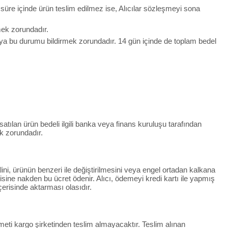
u süre içinde ürün teslim edilmez ise, Alıcılar sözleşmeyi sona
lmek zorundadır.
ıya bu durumu bildirmek zorundadır. 14 gün içinde de toplam bedel
 satılan ürün bedeli ilgili banka veya finans kuruluşu tarafından
k zorundadır.
lini, ürünün benzeri ile değiştirilmesini veya engel ortadan kalkana
ndisine nakden bu ücret ödenir. Alıcı, ödemeyi kredi kartı ile yapmış
çerisinde aktarması olasıdır.
eti kargo şirketinden teslim almayacaktır. Teslim alınan