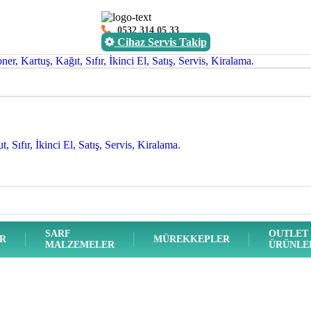
0532 314 05 33
Cihaz Servis Takip
SARF
OUTLET
ER
MÜREKKEPLER
MALZEMELER
ÜRÜNLE