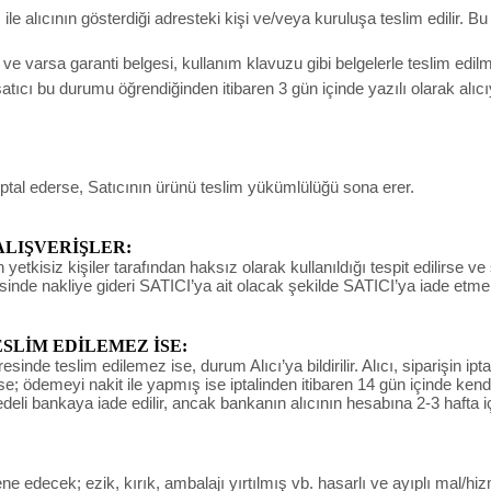
e alıcının gösterdiği adresteki kişi ve/veya kuruluşa teslim edilir. B
un ve varsa garanti belgesi, kullanım klavuzu gibi belgelerle teslim edi
ıcı bu durumu öğrendiğinden itibaren 3 gün içinde yazılı olarak alıc
iptal ederse, Satıcının ürünü teslim yükümlülüğü sona erer.
ALIŞVERİŞLER:
yetkisiz kişiler tarafından haksız olarak kullanıldığı tespit edilirse ve
sinde nakliye gideri SATICI’ya ait olacak şekilde SATICI’ya iade etme
LİM EDİLEMEZ İSE:
de teslim edilemez ise, durum Alıcı’ya bildirilir. Alıcı, siparişin ipta
derse; ödemeyi nakit ile yapmış ise iptalinden itibaren 14 gün içinde ke
bedeli bankaya iade edilir, ancak bankanın alıcının hesabına 2-3 hafta i
decek; ezik, kırık, ambalajı yırtılmış vb. hasarlı ve ayıplı mal/hizm