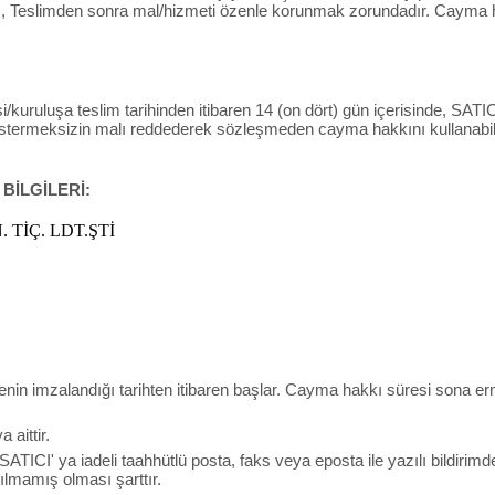
 , Teslimden sonra mal/hizmeti özenle korunmak zorundadır. Cayma ha
/kuruluşa teslim tarihinden itibaren 14 (on dört) gün içerisinde, SATICI’
östermeksizin malı reddederek sözleşmeden cayma hakkını kullanabili
 BİLGİLERİ:
 TİÇ. LDT.ŞTİ
menin imzalandığı tarihten itibaren başlar. Cayma hakkı süresi sona e
aittir.
 SATICI' ya iadeli taahhütlü posta, faks veya eposta ile yazılı bild
lmamış olması şarttır.