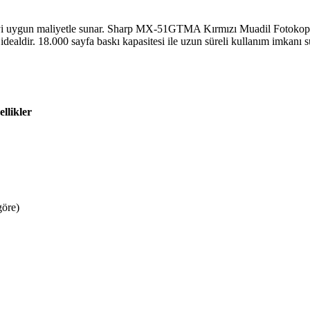
ygun maliyetle sunar. Sharp MX-51GTMA Kırmızı Muadil Fotokopi Toner
n idealdir. 18.000 sayfa baskı kapasitesi ile uzun süreli kullanım imkan
llikler
göre)