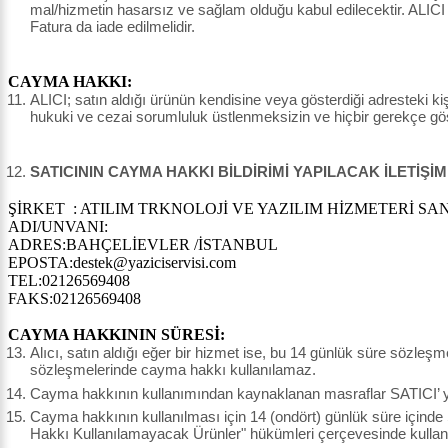
mal/hizmetin hasarsız ve sağlam olduğu kabul edilecektir. ALICI
Fatura da iade edilmelidir.
CAYMA HAKKI:
ALICI; satın aldığı ürünün kendisine veya gösterdiği adresteki kişi
hukuki ve cezai sorumluluk üstlenmeksizin ve hiçbir gerekçe g
SATICININ CAYMA HAKKI BİLDİRİMİ YAPILACAK İLETİŞİM
ŞİRKET : ATILIM TRKNOLOJİ VE YAZILIM HİZMETERİ SAN.
ADI/UNVANI:
ADRES:BAHÇELİEVLER /İSTANBUL
EPOSTA:destek@yaziciservisi.com
TEL:02126569408
FAKS:02126569408
CAYMA HAKKININ SÜRESİ:
Alıcı, satın aldığı eğer bir hizmet ise, bu 14 günlük süre sözleş
sözleşmelerinde cayma hakkı kullanılamaz.
Cayma hakkının kullanımından kaynaklanan masraflar SATICI’ ya 
Cayma hakkının kullanılması için 14 (ondört) günlük süre içinde
Hakkı Kullanılamayacak Ürünler" hükümleri çerçevesinde kullanı