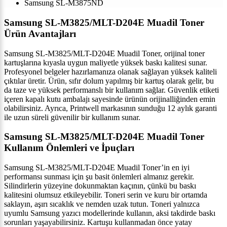
Samsung SL-M3875ND
Samsung SL-M3825/MLT-D204E Muadil Toner
Ürün Avantajları
Samsung SL-M3825/MLT-D204E Muadil Toner, orijinal toner
kartuşlarına kıyasla uygun maliyetle yüksek baskı kalitesi sunar.
Profesyonel belgeler hazırlamanıza olanak sağlayan yüksek kaliteli
çıktılar üretir. Ürün, sıfır dolum yapılmış bir kartuş olarak gelir, bu
da taze ve yüksek performanslı bir kullanım sağlar. Güvenlik etiketi
içeren kapalı kutu ambalajı sayesinde ürünün orijinalliğinden emin
olabilirsiniz. Ayrıca, Printwell markasının sunduğu 12 aylık garanti
ile uzun süreli güvenilir bir kullanım sunar.
Samsung SL-M3825/MLT-D204E Muadil Toner
Kullanım Önlemleri ve İpuçları
Samsung SL-M3825/MLT-D204E Muadil Toner’in en iyi
performansı sunması için şu basit önlemleri almanız gerekir.
Silindirlerin yüzeyine dokunmaktan kaçının, çünkü bu baskı
kalitesini olumsuz etkileyebilir. Toneri serin ve kuru bir ortamda
saklayın, aşırı sıcaklık ve nemden uzak tutun. Toneri yalnızca
uyumlu Samsung yazıcı modellerinde kullanın, aksi takdirde baskı
sorunları yaşayabilirsiniz. Kartuşu kullanmadan önce yatay