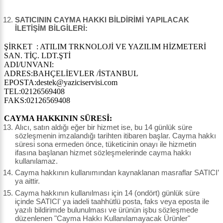
SATICININ CAYMA HAKKI BİLDİRİMİ YAPILACAK
İLETİŞİM BİLGİLERİ:
ŞİRKET : ATILIM TRKNOLOJİ VE YAZILIM HİZMETERİ
SAN. TİÇ. LDT.ŞTİ
ADI/UNVANI:
ADRES:BAHÇELİEVLER /İSTANBUL
EPOSTA:destek@yaziciservisi.com
TEL:02126569408
FAKS:02126569408
CAYMA HAKKININ SÜRESİ:
Alıcı, satın aldığı eğer bir hizmet ise, bu 14 günlük süre
sözleşmenin imzalandığı tarihten itibaren başlar. Cayma hakkı
süresi sona ermeden önce, tüketicinin onayı ile hizmetin
ifasına başlanan hizmet sözleşmelerinde cayma hakkı
kullanılamaz.
Cayma hakkının kullanımından kaynaklanan masraflar SATICI’
ya aittir.
Cayma hakkının kullanılması için 14 (ondört) günlük süre
içinde SATICI' ya iadeli taahhütlü posta, faks veya eposta ile
yazılı bildirimde bulunulması ve ürünün işbu sözleşmede
düzenlenen "Cayma Hakkı Kullanılamayacak Ürünler"