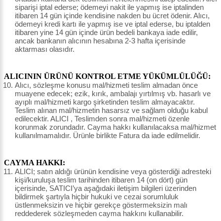
siparişi iptal ederse; ödemeyi nakit ile yapmış ise iptalinden
itibaren 14 gün içinde kendisine nakden bu ücret ödenir. Alıcı,
ödemeyi kredi kartı ile yapmış ise ve iptal ederse, bu iptalden
itibaren yine 14 gün içinde ürün bedeli bankaya iade edilir,
ancak bankanın alıcının hesabına 2-3 hafta içerisinde
aktarması olasıdır.
ALICININ ÜRÜNÜ KONTROL ETME YÜKÜMLÜLÜĞÜ:
Alıcı, sözleşme konusu mal/hizmeti teslim almadan önce
muayene edecek; ezik, kırık, ambalajı yırtılmış vb. hasarlı ve
ayıplı mal/hizmeti kargo şirketinden teslim almayacaktır.
Teslim alınan mal/hizmetin hasarsız ve sağlam olduğu kabul
edilecektir. ALICI , Teslimden sonra mal/hizmeti özenle
korunmak zorundadır. Cayma hakkı kullanılacaksa mal/hizmet
kullanılmamalıdır. Ürünle birlikte Fatura da iade edilmelidir.
CAYMA HAKKI:
ALICI; satın aldığı ürünün kendisine veya gösterdiği adresteki
kişi/kuruluşa teslim tarihinden itibaren 14 (on dört) gün
içerisinde, SATICI’ya aşağıdaki iletişim bilgileri üzerinden
bildirmek şartıyla hiçbir hukuki ve cezai sorumluluk
üstlenmeksizin ve hiçbir gerekçe göstermeksizin malı
reddederek sözleşmeden cayma hakkını kullanabilir.