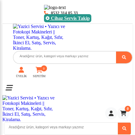
0532 314 05 33
Cihaz Servis Takip
0
ÜYELİK
SEPETİM
Toggle mobile menu
0