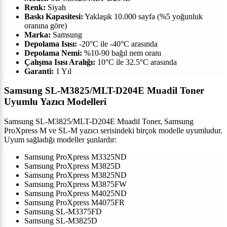
Renk:
Siyah
Baskı Kapasitesi:
Yaklaşık 10.000 sayfa (%5 yoğunluk
oranına göre)
Marka:
Samsung
Depolama Isısı:
-20°C ile -40°C arasında
Depolama Nemi:
%10-90 bağıl nem oranı
Çalışma Isısı Aralığı:
10°C ile 32.5°C arasında
Garanti:
1 Yıl
Samsung SL-M3825/MLT-D204E Muadil Toner
Uyumlu Yazıcı Modelleri
Samsung SL-M3825/MLT-D204E Muadil Toner, Samsung
ProXpress M ve SL-M yazıcı serisindeki birçok modelle uyumludur.
Uyum sağladığı modeller şunlardır:
Samsung ProXpress M3325ND
Samsung ProXpress M3825D
Samsung ProXpress M3825ND
Samsung ProXpress M3875FW
Samsung ProXpress M4025ND
Samsung ProXpress M4075FR
Samsung SL-M3375FD
Samsung SL-M3825D