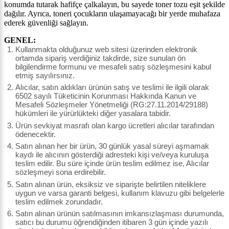
konumda tutarak hafifçe çalkalayın, bu sayede toner tozu eşit şekilde
dağılır. Ayrıca, toneri çocukların ulaşamayacağı bir yerde muhafaza
ederek güvenliği sağlayın.
GENEL:
Kullanmakta olduğunuz web sitesi üzerinden elektronik
ortamda sipariş verdiğiniz takdirde, size sunulan ön
bilgilendirme formunu ve mesafeli satış sözleşmesini kabul
etmiş sayılırsınız.
Alıcılar, satın aldıkları ürünün satış ve teslimi ile ilgili olarak
6502 sayılı Tüketicinin Korunması Hakkında Kanun ve
Mesafeli Sözleşmeler Yönetmeliği (RG:27.11.2014/29188)
hükümleri ile yürürlükteki diğer yasalara tabidir.
Ürün sevkiyat masrafı olan kargo ücretleri alıcılar tarafından
ödenecektir.
Satın alınan her bir ürün, 30 günlük yasal süreyi aşmamak
kaydı ile alıcının gösterdiği adresteki kişi ve/veya kuruluşa
teslim edilir. Bu süre içinde ürün teslim edilmez ise, Alıcılar
sözleşmeyi sona erdirebilir.
Satın alınan ürün, eksiksiz ve siparişte belirtilen niteliklere
uygun ve varsa garanti belgesi, kullanım klavuzu gibi belgelerle
teslim edilmek zorundadır.
Satın alınan ürünün satılmasının imkansızlaşması durumunda,
satıcı bu durumu öğrendiğinden itibaren 3 gün içinde yazılı