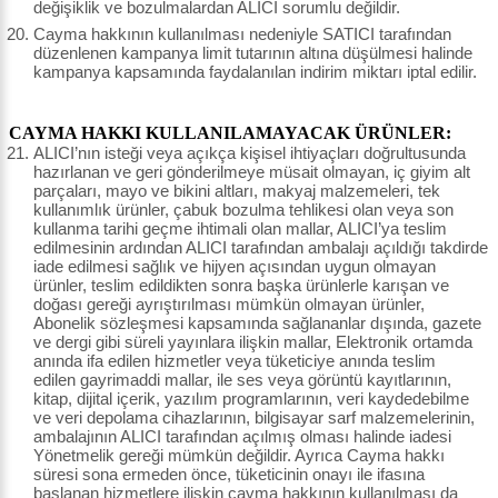
değişiklik ve bozulmalardan ALICI sorumlu değildir.
Cayma hakkının kullanılması nedeniyle SATICI tarafından
düzenlenen kampanya limit tutarının altına düşülmesi halinde
kampanya kapsamında faydalanılan indirim miktarı iptal edilir.
CAYMA HAKKI KULLANILAMAYACAK ÜRÜNLER:
ALICI’nın isteği veya açıkça kişisel ihtiyaçları doğrultusunda
hazırlanan ve geri gönderilmeye müsait olmayan, iç giyim alt
parçaları, mayo ve bikini altları, makyaj malzemeleri, tek
kullanımlık ürünler, çabuk bozulma tehlikesi olan veya son
kullanma tarihi geçme ihtimali olan mallar, ALICI’ya teslim
edilmesinin ardından ALICI tarafından ambalajı açıldığı takdirde
iade edilmesi sağlık ve hijyen açısından uygun olmayan
ürünler, teslim edildikten sonra başka ürünlerle karışan ve
doğası gereği ayrıştırılması mümkün olmayan ürünler,
Abonelik sözleşmesi kapsamında sağlananlar dışında, gazete
ve dergi gibi süreli yayınlara ilişkin mallar, Elektronik ortamda
anında ifa edilen hizmetler veya tüketiciye anında teslim
edilen gayrimaddi mallar, ile ses veya görüntü kayıtlarının,
kitap, dijital içerik, yazılım programlarının, veri kaydedebilme
ve veri depolama cihazlarının, bilgisayar sarf malzemelerinin,
ambalajının ALICI tarafından açılmış olması halinde iadesi
Yönetmelik gereği mümkün değildir. Ayrıca Cayma hakkı
süresi sona ermeden önce, tüketicinin onayı ile ifasına
başlanan hizmetlere ilişkin cayma hakkının kullanılması da