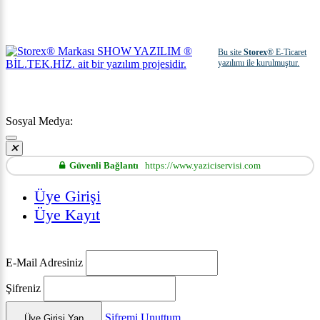
Bu site
Storex
® E-Ticaret
yazılımı ile kurulmuştur.
Sosyal Medya:
Güvenli Bağlantı
https://www.yaziciservisi.com
Üye Girişi
Üye Kayıt
E-Mail Adresiniz
Şifreniz
Şifremi Unuttum
Üye Girişi Yap