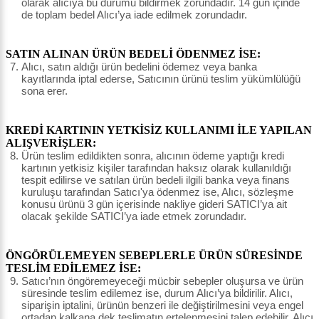
olarak alıcıya bu durumu bildirmek zorundadır. 14 gün içinde
de toplam bedel Alıcı’ya iade edilmek zorundadır.
SATIN ALINAN ÜRÜN BEDELİ ÖDENMEZ İSE:
Alıcı, satın aldığı ürün bedelini ödemez veya banka
kayıtlarında iptal ederse, Satıcının ürünü teslim yükümlülüğü
sona erer.
KREDİ KARTININ YETKİSİZ KULLANIMI İLE YAPILAN
ALIŞVERİŞLER:
Ürün teslim edildikten sonra, alıcının ödeme yaptığı kredi
kartının yetkisiz kişiler tarafından haksız olarak kullanıldığı
tespit edilirse ve satılan ürün bedeli ilgili banka veya finans
kuruluşu tarafından Satıcı'ya ödenmez ise, Alıcı, sözleşme
konusu ürünü 3 gün içerisinde nakliye gideri SATICI’ya ait
olacak şekilde SATICI’ya iade etmek zorundadır.
ÖNGÖRÜLEMEYEN SEBEPLERLE ÜRÜN SÜRESİNDE
TESLİM EDİLEMEZ İSE:
Satıcı’nın öngöremeyeceği mücbir sebepler oluşursa ve ürün
süresinde teslim edilemez ise, durum Alıcı’ya bildirilir. Alıcı,
siparişin iptalini, ürünün benzeri ile değiştirilmesini veya engel
ortadan kalkana dek teslimatın ertelenmesini talep edebilir. Alıcı