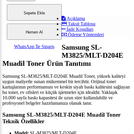
Sepete Ekle
Açıklama
Taksit Tablosu
İade Koşulları
Hemen Al
Ödeme Yöntemleri
Samsung SL-
WhatsApp İle Sipariş
M3825/MLT-D204E
Muadil Toner Ürün Tanıtımı
Samsung SL-M3825/MLT-D204E Muadil Toner, yüksek kaliteyi
uygun maliyetle sunan mükemmel bir tercihtir. Orijinal toner
kartuşlarının performansını ve keskin siyah baskı kalitesini sağlayan
bu toner, ev ofisleri ve küçük işletmeler için idealdir. Yaklaşık
10.000 sayfa baskı kapasitesi ile uzun süre kullanılabilir ve
profesyonel belgeler hazırlamanıza olanak tanır.
Samsung SL-M3825/MLT-D204E Muadil Toner
Teknik Özellikler
Model:
SL-M3825/MLT-D204E