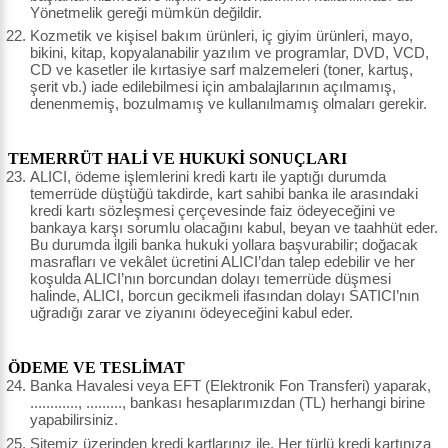
Yönetmelik gereği mümkün değildir.
Kozmetik ve kişisel bakım ürünleri, iç giyim ürünleri, mayo,
bikini, kitap, kopyalanabilir yazılım ve programlar, DVD, VCD,
CD ve kasetler ile kırtasiye sarf malzemeleri (toner, kartuş,
şerit vb.) iade edilebilmesi için ambalajlarının açılmamış,
denenmemiş, bozulmamış ve kullanılmamış olmaları gerekir.
TEMERRÜT HALİ VE HUKUKİ SONUÇLARI
ALICI, ödeme işlemlerini kredi kartı ile yaptığı durumda
temerrüde düştüğü takdirde, kart sahibi banka ile arasındaki
kredi kartı sözleşmesi çerçevesinde faiz ödeyeceğini ve
bankaya karşı sorumlu olacağını kabul, beyan ve taahhüt eder.
Bu durumda ilgili banka hukuki yollara başvurabilir; doğacak
masrafları ve vekâlet ücretini ALICI’dan talep edebilir ve her
koşulda ALICI’nın borcundan dolayı temerrüde düşmesi
halinde, ALICI, borcun gecikmeli ifasından dolayı SATICI’nın
uğradığı zarar ve ziyanını ödeyeceğini kabul eder.
ÖDEME VE TESLİMAT
Banka Havalesi veya EFT (Elektronik Fon Transferi) yaparak,
............, ........., bankası hesaplarımızdan (TL) herhangi birine
yapabilirsiniz.
Sitemiz üzerinden kredi kartlarınız ile, Her türlü kredi kartınıza