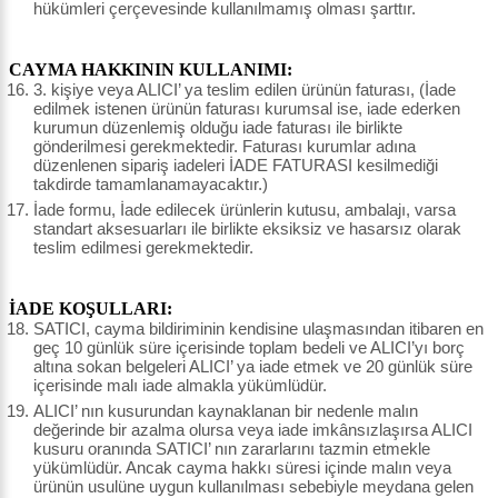
hükümleri çerçevesinde kullanılmamış olması şarttır.
CAYMA HAKKININ KULLANIMI:
3. kişiye veya ALICI’ ya teslim edilen ürünün faturası, (İade
edilmek istenen ürünün faturası kurumsal ise, iade ederken
kurumun düzenlemiş olduğu iade faturası ile birlikte
gönderilmesi gerekmektedir. Faturası kurumlar adına
düzenlenen sipariş iadeleri İADE FATURASI kesilmediği
takdirde tamamlanamayacaktır.)
İade formu, İade edilecek ürünlerin kutusu, ambalajı, varsa
standart aksesuarları ile birlikte eksiksiz ve hasarsız olarak
teslim edilmesi gerekmektedir.
İADE KOŞULLARI:
SATICI, cayma bildiriminin kendisine ulaşmasından itibaren en
geç 10 günlük süre içerisinde toplam bedeli ve ALICI’yı borç
altına sokan belgeleri ALICI’ ya iade etmek ve 20 günlük süre
içerisinde malı iade almakla yükümlüdür.
ALICI’ nın kusurundan kaynaklanan bir nedenle malın
değerinde bir azalma olursa veya iade imkânsızlaşırsa ALICI
kusuru oranında SATICI’ nın zararlarını tazmin etmekle
yükümlüdür. Ancak cayma hakkı süresi içinde malın veya
ürünün usulüne uygun kullanılması sebebiyle meydana gelen