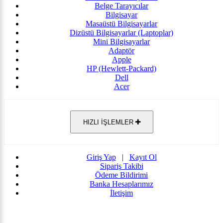
Belge Tarayıcılar
Bilgisayar
Masaüstü Bilgisayarlar
Dizüstü Bilgisayarlar (Laptoplar)
Mini Bilgisayarlar
Adaptör
Apple
HP (Hewlett-Packard)
Dell
Acer
HIZLI İŞLEMLER
Giriş Yap
|
Kayıt Ol
Sipariş Takibi
Ödeme Bildirimi
Banka Hesaplarımız
İletişim