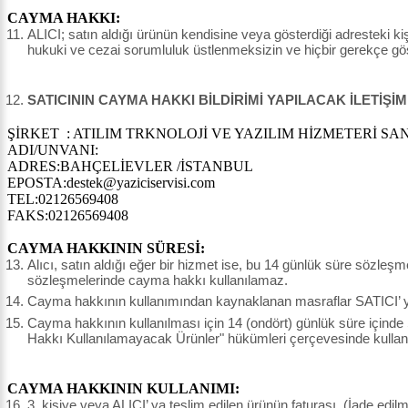
CAYMA HAKKI:
ALICI; satın aldığı ürünün kendisine veya gösterdiği adresteki kişi
hukuki ve cezai sorumluluk üstlenmeksizin ve hiçbir gerekçe g
SATICININ CAYMA HAKKI BİLDİRİMİ YAPILACAK İLETİŞİM
ŞİRKET : ATILIM TRKNOLOJİ VE YAZILIM HİZMETERİ SAN.
ADI/UNVANI:
ADRES:BAHÇELİEVLER /İSTANBUL
EPOSTA:destek@yaziciservisi.com
TEL:02126569408
FAKS:02126569408
CAYMA HAKKININ SÜRESİ:
Alıcı, satın aldığı eğer bir hizmet ise, bu 14 günlük süre sözleş
sözleşmelerinde cayma hakkı kullanılamaz.
Cayma hakkının kullanımından kaynaklanan masraflar SATICI’ ya 
Cayma hakkının kullanılması için 14 (ondört) günlük süre içinde
Hakkı Kullanılamayacak Ürünler" hükümleri çerçevesinde kullanı
CAYMA HAKKININ KULLANIMI:
3. kişiye veya ALICI’ ya teslim edilen ürünün faturası, (İade edi