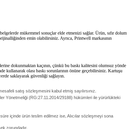
el belgelerde mükemmel sonuçlar elde etmenizi sağlar. Ürün, sıfır dolum
ijinalliğinden emin olabilirsiniz. Ayrıca, Printwell markasının
rlerine dokunmaktan kaçının, çünkü bu baskı kalitesini olumsuz yönde
de kullanarak olası baskı sorunlarının önüne geçebilirsiniz. Kartuşu
yerde saklayarak güvenliği sağlayın.
esafeli satış sözleşmesini kabul etmiş sayılırsınız.
meler Yönetmeliği (RG:27.11.2014/29188) hükümleri ile yürürlükteki
u süre içinde ürün teslim edilmez ise, Alıcılar sözleşmeyi sona
lmek zorundadır.