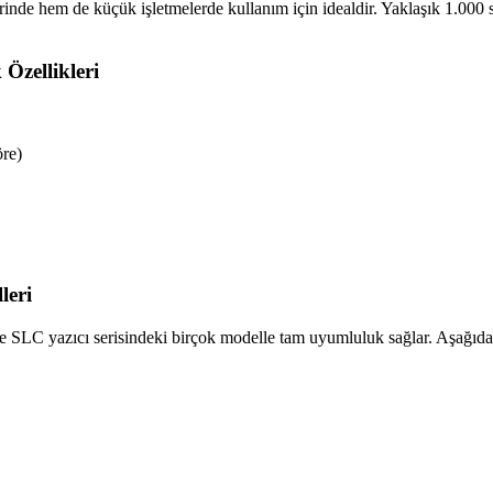
hem de küçük işletmelerde kullanım için idealdir. Yaklaşık 1.000 say
zellikleri
öre)
leri
azıcı serisindeki birçok modelle tam uyumluluk sağlar. Aşağıdaki y