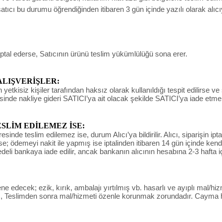
ıcı bu durumu öğrendiğinden itibaren 3 gün içinde yazılı olarak alıc
iptal ederse, Satıcının ürünü teslim yükümlülüğü sona erer.
ALIŞVERİŞLER:
yetkisiz kişiler tarafından haksız olarak kullanıldığı tespit edilirse ve
sinde nakliye gideri SATICI’ya ait olacak şekilde SATICI’ya iade etme
LİM EDİLEMEZ İSE:
de teslim edilemez ise, durum Alıcı’ya bildirilir. Alıcı, siparişin ipta
derse; ödemeyi nakit ile yapmış ise iptalinden itibaren 14 gün içinde ke
bedeli bankaya iade edilir, ancak bankanın alıcının hesabına 2-3 hafta i
decek; ezik, kırık, ambalajı yırtılmış vb. hasarlı ve ayıplı mal/hizm
 , Teslimden sonra mal/hizmeti özenle korunmak zorundadır. Cayma ha