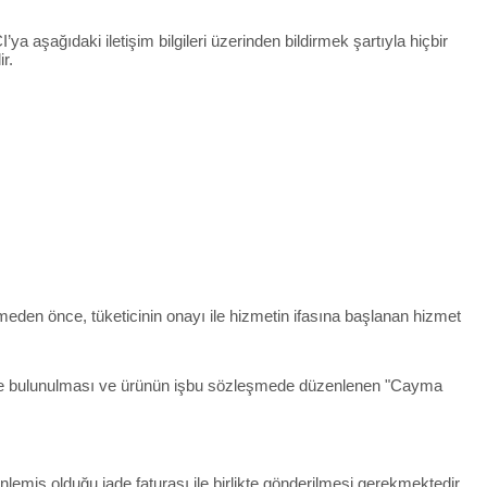
ya aşağıdaki iletişim bilgileri üzerinden bildirmek şartıyla hiçbir
r.
rmeden önce, tüketicinin onayı ile hizmetin ifasına başlanan hizmet
irimde bulunulması ve ürünün işbu sözleşmede düzenlenen "Cayma
lemiş olduğu iade faturası ile birlikte gönderilmesi gerekmektedir.