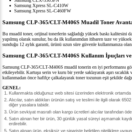
Samsung CLX-3305FN
Samsung Xpress SL-C410W
Samsung Xpress SL-C460FW
Samsung CLP-365/CLT-M406S Muadil Toner Avantaj
Bu muadil toner, orijinal tonerlerin sağladığı yüksek baskı kalitesini
yapılmış olarak sunulur, bu da ilk kullanımdan itibaren taze ve yüksek 
sunduğu 12 aylık garanti, ürünü uzun süre güvenle kullanmanıza olana
Samsung CLP-365/CLT-M406S Kullanım İpuçları ve
Samsung CLP-365/CLT-M406S muadil tonerin en iyi performansı gösterm
etkileyebilir. Kartuşu serin ve kuru bir yerde saklayarak aşırı sıcak
kullanmadan önce hafifçe çalkalayarak toner tozunun eşit şekilde dağı
GENEL:
Kullanmakta olduğunuz web sitesi üzerinden elektronik ortamda si
Alıcılar, satın aldıkları ürünün satış ve teslimi ile ilgili olar
diğer yasalara tabidir.
Ürün sevkiyat masrafı olan kargo ücretleri alıcılar tarafından öde
Satın alınan her bir ürün, 30 günlük yasal süreyi aşmamak kaydı il
erdirebilir.
Satın alınan ürün, eksiksiz ve siparişte belirtilen niteliklere uyg