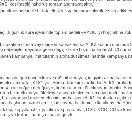
RASI kesilmediği takdirde tamamlanamayacaktır.)
art aksesuarları ile birlikte eksiksiz ve hasarsız olarak teslim edilme
ç 10 günlük süre içerisinde toplam bedeli ve ALICI’yı borç altına sok
 bir azalma olursa veya iade imkânsızlaşırsa ALICI kusuru oranında 
sı sebebiyle meydana gelen değişiklik ve bozulmalardan ALICI soruml
nen kampanya limit tutarının altına düşülmesi halinde kampanya kapsa
ırlanan ve geri gönderilmeye müsait olmayan, iç giyim alt parçaları, ma
ali olan mallar, ALICI’ya teslim edilmesinin ardından ALICI tarafında
 karışan ve doğası gereği ayrıştırılması mümkün olmayan ürünler, Ab
edilen hizmetler veya tüketiciye anında teslim edilen gayrimaddi mallar, i
 bilgisayar sarf malzemelerinin, ambalajının ALICI tarafından açılmı
sına başlanan hizmetlere ilişkin cayma hakkının kullanılması da Yön
i, kitap, kopyalanabilir yazılım ve programlar, DVD, VCD, CD ve kasetle
amış ve kullanılmamış olmaları gerekir.