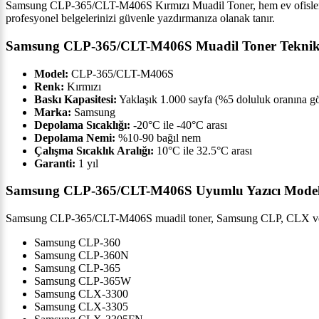
Samsung CLP-365/CLT-M406S Kırmızı Muadil Toner, hem ev ofislerinde 
profesyonel belgelerinizi güvenle yazdırmanıza olanak tanır.
Samsung CLP-365/CLT-M406S Muadil Toner Teknik Ö
Model:
CLP-365/CLT-M406S
Renk:
Kırmızı
Baskı Kapasitesi:
Yaklaşık 1.000 sayfa (%5 doluluk oranına g
Marka:
Samsung
Depolama Sıcaklığı:
-20°C ile -40°C arası
Depolama Nemi:
%10-90 bağıl nem
Çalışma Sıcaklık Aralığı:
10°C ile 32.5°C arası
Garanti:
1 yıl
Samsung CLP-365/CLT-M406S Uyumlu Yazıcı Model
Samsung CLP-365/CLT-M406S muadil toner, Samsung CLP, CLX ve SLC y
Samsung CLP-360
Samsung CLP-360N
Samsung CLP-365
Samsung CLP-365W
Samsung CLX-3300
Samsung CLX-3305