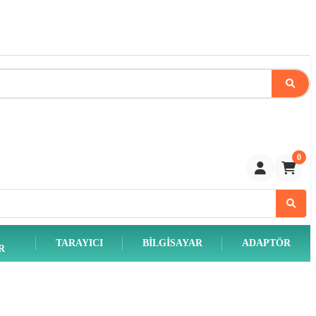
0
TARAYICI
BILGISAYAR
ADAPTÖR
R