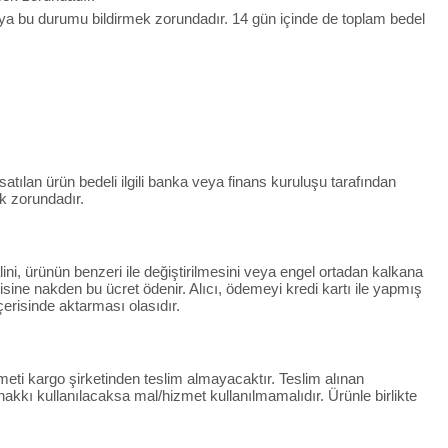
ıya bu durumu bildirmek zorundadır. 14 gün içinde de toplam bedel
 satılan ürün bedeli ilgili banka veya finans kuruluşu tarafından
k zorundadır.
lini, ürünün benzeri ile değiştirilmesini veya engel ortadan kalkana
ndisine nakden bu ücret ödenir. Alıcı, ödemeyi kredi kartı ile yapmış
çerisinde aktarması olasıdır.
eti kargo şirketinden teslim almayacaktır. Teslim alınan
kkı kullanılacaksa mal/hizmet kullanılmamalıdır. Ürünle birlikte