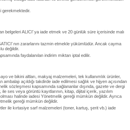
si gerekmektedir.
an belgeleri ALICI’ ya iade etmek ve 20 günlük süre içerisinde malı
SATICI’ nın zararlarını tazmin etmekle yükümlüdür. Ancak cayma
u değildir.
mında faydalanılan indirim miktarı iptal edilir.
yo ve bikini altları, makyaj malzemeleri, tek kullanımlık ürünler,
n ambalajı açıldığı takdirde iade edilmesi sağlık ve hijyen açısından
onelik sözleşmesi kapsamında sağlananlar dışında, gazete ve dergi
le ses veya görüntü kayıtlarının, kitap, dijital içerik, yazılım
ş olması halinde iadesi Yönetmelik gereği mümkün değildir. Ayrıca
etmelik gereği mümkün değildir.
r ile kırtasiye sarf malzemeleri (toner, kartuş, şerit vb.) iade