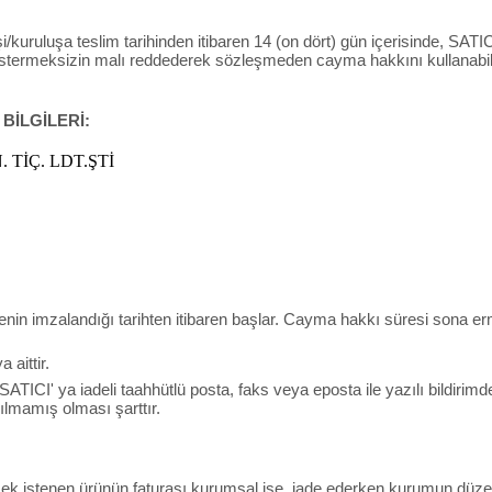
/kuruluşa teslim tarihinden itibaren 14 (on dört) gün içerisinde, SATICI’
östermeksizin malı reddederek sözleşmeden cayma hakkını kullanabili
 BİLGİLERİ:
 TİÇ. LDT.ŞTİ
menin imzalandığı tarihten itibaren başlar. Cayma hakkı süresi sona e
aittir.
 SATICI' ya iadeli taahhütlü posta, faks veya eposta ile yazılı bild
lmamış olması şarttır.
lmek istenen ürünün faturası kurumsal ise, iade ederken kurumun düzen