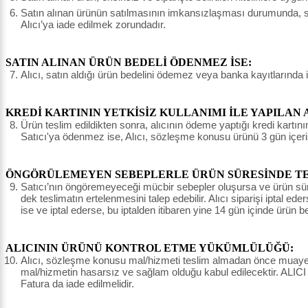
Satın alınan ürünün satılmasının imkansızlaşması durumunda, sat
Alıcı’ya iade edilmek zorundadır.
SATIN ALINAN ÜRÜN BEDELİ ÖDENMEZ İSE:
Alıcı, satın aldığı ürün bedelini ödemez veya banka kayıtlarında 
KREDİ KARTININ YETKİSİZ KULLANIMI İLE YAPILAN 
Ürün teslim edildikten sonra, alıcının ödeme yaptığı kredi kartının 
Satıcı'ya ödenmez ise, Alıcı, sözleşme konusu ürünü 3 gün içeri
ÖNGÖRÜLEMEYEN SEBEPLERLE ÜRÜN SÜRESİNDE TES
Satıcı’nın öngöremeyeceği mücbir sebepler oluşursa ve ürün süresin
dek teslimatın ertelenmesini talep edebilir. Alıcı siparişi iptal e
ise ve iptal ederse, bu iptalden itibaren yine 14 gün içinde ürün 
ALICININ ÜRÜNÜ KONTROL ETME YÜKÜMLÜLÜĞÜ:
Alıcı, sözleşme konusu mal/hizmeti teslim almadan önce muayene e
mal/hizmetin hasarsız ve sağlam olduğu kabul edilecektir. ALICI
Fatura da iade edilmelidir.