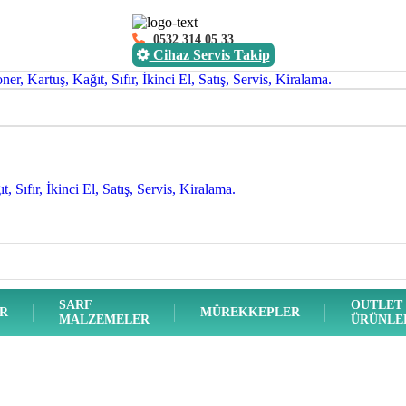
0532 314 05 33
Cihaz Servis Takip
SARF
OUTLET
ER
MÜREKKEPLER
MALZEMELER
ÜRÜNLE