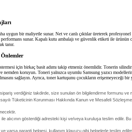
ları
 daha uygun bir maliyetle sunar. Net ve canlı çıktılar üreterek profesyon
performans sunar. Kapalı kutu ambalajı ve güvenlik etiketi ile ürünün or
k tanır.
 Önlemler
esi için birkaç basit adımı takip etmeniz önemlidir. Tonerin silindi
lık ve nemden koruyun. Toneri yalnızca uyumlu Samsung yazıcı modellerin
lmasını sağlayın. Ayrıca, toner kartuşunu çocukların erişemeyeceği bir 
pariş verdiğiniz takdirde, size sunulan ön bilgilendirme formunu ve m
ak 6502 sayılı Tüketicinin Korunması Hakkında Kanun ve Mesafeli Sözleş
necektir.
e alıcının gösterdiği adresteki kişi ve/veya kuruluşa teslim edilir. B
un ve varsa garanti belgesi, kullanım klavuzu gibi belgelerle teslim edi