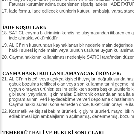
Faturası kurumlar adına düzenlenen sipariş iadeleri İADE FATU
İade formu, İade edilecek ürünlerin kutusu, ambalajı, varsa stand
İADE KOŞULLARI:
SATICI, cayma bildiriminin kendisine ulaşmasından itibaren en ge
iade almakla yükümlüdür.
ALICI’ nın kusurundan kaynaklanan bir nedenle malın değerinde
hakkı süresi içinde malın veya ürünün usulüne uygun kullanılma
Cayma hakkının kullanılması nedeniyle SATICI tarafından düzenle
CAYMA HAKKI KULLANILAMAYACAK ÜRÜNLER:
ALICI’nın isteği veya açıkça kişisel ihtiyaçları doğrultusunda haz
çabuk bozulma tehlikesi olan veya son kullanma tarihi geçme ihtim
uygun olmayan ürünler, teslim edildikten sonra başka ürünlerle
gibi süreli yayınlara ilişkin mallar, Elektronik ortamda anında ifa 
programlarının, veri kaydedebilme ve veri depolama cihazlarının,
Cayma hakkı süresi sona ermeden önce, tüketicinin onayı ile ifa
Kozmetik ve kişisel bakım ürünleri, iç giyim ürünleri, mayo, bikin
edilebilmesi için ambalajlarının açılmamış, denenmemiş, bozulm
TEMERRÜT HALİ VE HUKUKİ SONUÇLARI