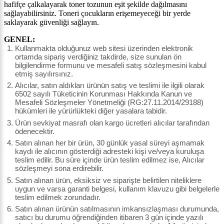
hafifçe çalkalayarak toner tozunun eşit şekilde dağılmasını
sağlayabilirsiniz. Toneri çocukların erişemeyeceği bir yerde
saklayarak güvenliği sağlayın.
GENEL:
Kullanmakta olduğunuz web sitesi üzerinden elektronik
ortamda sipariş verdiğiniz takdirde, size sunulan ön
bilgilendirme formunu ve mesafeli satış sözleşmesini kabul
etmiş sayılırsınız.
Alıcılar, satın aldıkları ürünün satış ve teslimi ile ilgili olarak
6502 sayılı Tüketicinin Korunması Hakkında Kanun ve
Mesafeli Sözleşmeler Yönetmeliği (RG:27.11.2014/29188)
hükümleri ile yürürlükteki diğer yasalara tabidir.
Ürün sevkiyat masrafı olan kargo ücretleri alıcılar tarafından
ödenecektir.
Satın alınan her bir ürün, 30 günlük yasal süreyi aşmamak
kaydı ile alıcının gösterdiği adresteki kişi ve/veya kuruluşa
teslim edilir. Bu süre içinde ürün teslim edilmez ise, Alıcılar
sözleşmeyi sona erdirebilir.
Satın alınan ürün, eksiksiz ve siparişte belirtilen niteliklere
uygun ve varsa garanti belgesi, kullanım klavuzu gibi belgelerle
teslim edilmek zorundadır.
Satın alınan ürünün satılmasının imkansızlaşması durumunda,
satıcı bu durumu öğrendiğinden itibaren 3 gün içinde yazılı