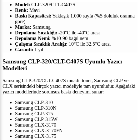
Model:
CLP-320/CLT-C407S
Renk:
Mavi
Baskı Kapasitesi:
Yaklaşık 1.000 sayfa (%5 doluluk oranına
göre)
Marka:
Samsung
Depolama Sıcaklığı:
-20°C ile -40°C arası
Depolama Nemi:
%10-90 bağıl nem
Çalışma Sıcaklık Aralığı:
10°C ile 32.5°C arası
Garanti:
1 yıl
Samsung CLP-320/CLT-C407S Uyumlu Yazıcı
Modelleri
Samsung CLP-320/CLT-C407S muadil toner, Samsung CLP ve
CLX serisindeki birçok yazıcı modeliyle tam uyumludur. Aşağıdaki
yazıcı modellerinde sorunsuz baskı deneyimi sunar:
Samsung CLP-310
Samsung CLP-310N
Samsung CLP-315
Samsung CLP-315W
Samsung CLX-3170
Samsung CLX-3170FN
Samsung CLX-3175