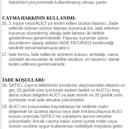
hükümleri çerçevesinde kullanılmamış olması şarttır.
CAYMA HAKKININ KULLANIMI:
3. kişiye veya ALICI’ ya teslim edilen ürünün faturası, (İade
edilmek istenen ürünün faturası kurumsal ise, iade ederken
kurumun düzenlemiş olduğu iade faturası ile birlikte
gönderilmesi gerekmektedir. Faturası kurumlar adına
düzenlenen sipariş iadeleri İADE FATURASI kesilmediği
takdirde tamamlanamayacaktır.)
İade formu, İade edilecek ürünlerin kutusu, ambalajı, varsa
standart aksesuarları ile birlikte eksiksiz ve hasarsız olarak
teslim edilmesi gerekmektedir.
İADE KOŞULLARI:
SATICI, cayma bildiriminin kendisine ulaşmasından itibaren en
geç 10 günlük süre içerisinde toplam bedeli ve ALICI’yı borç
altına sokan belgeleri ALICI’ ya iade etmek ve 20 günlük süre
içerisinde malı iade almakla yükümlüdür.
ALICI’ nın kusurundan kaynaklanan bir nedenle malın
değerinde bir azalma olursa veya iade imkânsızlaşırsa ALICI
kusuru oranında SATICI’ nın zararlarını tazmin etmekle
yükümlüdür. Ancak cayma hakkı süresi içinde malın veya
ürünün usulüne uygun kullanılması sebebiyle meydana gelen