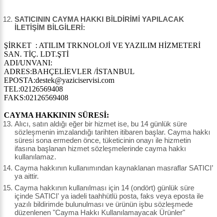
SATICININ CAYMA HAKKI BİLDİRİMİ YAPILACAK
İLETİŞİM BİLGİLERİ:
ŞİRKET : ATILIM TRKNOLOJİ VE YAZILIM HİZMETERİ
SAN. TİÇ. LDT.ŞTİ
ADI/UNVANI:
ADRES:BAHÇELİEVLER /İSTANBUL
EPOSTA:destek@yaziciservisi.com
TEL:02126569408
FAKS:02126569408
CAYMA HAKKININ SÜRESİ:
Alıcı, satın aldığı eğer bir hizmet ise, bu 14 günlük süre
sözleşmenin imzalandığı tarihten itibaren başlar. Cayma hakkı
süresi sona ermeden önce, tüketicinin onayı ile hizmetin
ifasına başlanan hizmet sözleşmelerinde cayma hakkı
kullanılamaz.
Cayma hakkının kullanımından kaynaklanan masraflar SATICI’
ya aittir.
Cayma hakkının kullanılması için 14 (ondört) günlük süre
içinde SATICI' ya iadeli taahhütlü posta, faks veya eposta ile
yazılı bildirimde bulunulması ve ürünün işbu sözleşmede
düzenlenen "Cayma Hakkı Kullanılamayacak Ürünler"