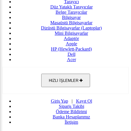
Tarayıcı
Düz Yataklı Tarayıcılar
Belge Tarayıcılar
Bilgisayar
Masaüstü Bilgisayarlar
Dizüstü Bilgisayarlar (Laptoplar)
Mini Bilgisayarlar
Adaptör
Apple
HP (Hewlett-Packard)
Dell
Acer
HIZLI İŞLEMLER
Giriş Yap
|
Kayıt Ol
Sipariş Takibi
Ödeme Bildirimi
Banka Hesaplarımız
İletişim