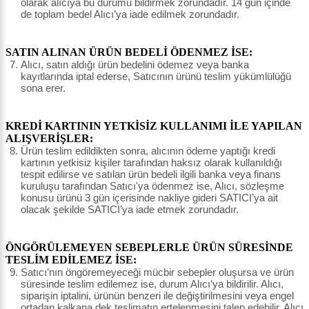
olarak alıcıya bu durumu bildirmek zorundadır. 14 gün içinde
de toplam bedel Alıcı’ya iade edilmek zorundadır.
SATIN ALINAN ÜRÜN BEDELİ ÖDENMEZ İSE:
Alıcı, satın aldığı ürün bedelini ödemez veya banka
kayıtlarında iptal ederse, Satıcının ürünü teslim yükümlülüğü
sona erer.
KREDİ KARTININ YETKİSİZ KULLANIMI İLE YAPILAN
ALIŞVERİŞLER:
Ürün teslim edildikten sonra, alıcının ödeme yaptığı kredi
kartının yetkisiz kişiler tarafından haksız olarak kullanıldığı
tespit edilirse ve satılan ürün bedeli ilgili banka veya finans
kuruluşu tarafından Satıcı'ya ödenmez ise, Alıcı, sözleşme
konusu ürünü 3 gün içerisinde nakliye gideri SATICI’ya ait
olacak şekilde SATICI’ya iade etmek zorundadır.
ÖNGÖRÜLEMEYEN SEBEPLERLE ÜRÜN SÜRESİNDE
TESLİM EDİLEMEZ İSE:
Satıcı’nın öngöremeyeceği mücbir sebepler oluşursa ve ürün
süresinde teslim edilemez ise, durum Alıcı’ya bildirilir. Alıcı,
siparişin iptalini, ürünün benzeri ile değiştirilmesini veya engel
ortadan kalkana dek teslimatın ertelenmesini talep edebilir. Alıcı