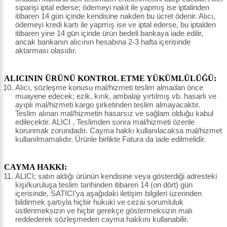
siparişi iptal ederse; ödemeyi nakit ile yapmış ise iptalinden
itibaren 14 gün içinde kendisine nakden bu ücret ödenir. Alıcı,
ödemeyi kredi kartı ile yapmış ise ve iptal ederse, bu iptalden
itibaren yine 14 gün içinde ürün bedeli bankaya iade edilir,
ancak bankanın alıcının hesabına 2-3 hafta içerisinde
aktarması olasıdır.
ALICININ ÜRÜNÜ KONTROL ETME YÜKÜMLÜLÜĞÜ:
Alıcı, sözleşme konusu mal/hizmeti teslim almadan önce
muayene edecek; ezik, kırık, ambalajı yırtılmış vb. hasarlı ve
ayıplı mal/hizmeti kargo şirketinden teslim almayacaktır.
Teslim alınan mal/hizmetin hasarsız ve sağlam olduğu kabul
edilecektir. ALICI , Teslimden sonra mal/hizmeti özenle
korunmak zorundadır. Cayma hakkı kullanılacaksa mal/hizmet
kullanılmamalıdır. Ürünle birlikte Fatura da iade edilmelidir.
CAYMA HAKKI:
ALICI; satın aldığı ürünün kendisine veya gösterdiği adresteki
kişi/kuruluşa teslim tarihinden itibaren 14 (on dört) gün
içerisinde, SATICI’ya aşağıdaki iletişim bilgileri üzerinden
bildirmek şartıyla hiçbir hukuki ve cezai sorumluluk
üstlenmeksizin ve hiçbir gerekçe göstermeksizin malı
reddederek sözleşmeden cayma hakkını kullanabilir.