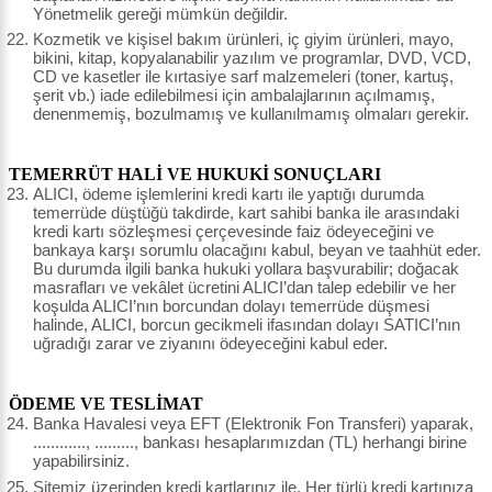
Yönetmelik gereği mümkün değildir.
Kozmetik ve kişisel bakım ürünleri, iç giyim ürünleri, mayo,
bikini, kitap, kopyalanabilir yazılım ve programlar, DVD, VCD,
CD ve kasetler ile kırtasiye sarf malzemeleri (toner, kartuş,
şerit vb.) iade edilebilmesi için ambalajlarının açılmamış,
denenmemiş, bozulmamış ve kullanılmamış olmaları gerekir.
TEMERRÜT HALİ VE HUKUKİ SONUÇLARI
ALICI, ödeme işlemlerini kredi kartı ile yaptığı durumda
temerrüde düştüğü takdirde, kart sahibi banka ile arasındaki
kredi kartı sözleşmesi çerçevesinde faiz ödeyeceğini ve
bankaya karşı sorumlu olacağını kabul, beyan ve taahhüt eder.
Bu durumda ilgili banka hukuki yollara başvurabilir; doğacak
masrafları ve vekâlet ücretini ALICI’dan talep edebilir ve her
koşulda ALICI’nın borcundan dolayı temerrüde düşmesi
halinde, ALICI, borcun gecikmeli ifasından dolayı SATICI’nın
uğradığı zarar ve ziyanını ödeyeceğini kabul eder.
ÖDEME VE TESLİMAT
Banka Havalesi veya EFT (Elektronik Fon Transferi) yaparak,
............, ........., bankası hesaplarımızdan (TL) herhangi birine
yapabilirsiniz.
Sitemiz üzerinden kredi kartlarınız ile, Her türlü kredi kartınıza