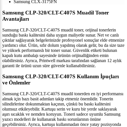
Samsung CLX-3175FN
Samsung CLP-320/CLT-C407S Muadil Toner
Avantajları
Samsung CLP-320/CLT-C407S muadil toner, orijinal tonerlerin
sunduğu baskı kalitesini daha uygun maliyetle sunar. Net ve canlı
çıktılar sağlayarak belgelerinizde profesyonel sonuçlar elde etmenize
yardımcı olur. Ürün, sıfır dolum yapılmış olarak gelir, bu da size taze
ve yüksek performanslı bir toner sunar. Güvenlik etiketi bulunan
kapalı kutu ambalajı sayesinde ürünün orijinalliğinden emin
olabilirsiniz. Ayrıca, Printwell markası tarafından sağlanan 12 aylık
garanti ile ürünü uzun süre güvenle kullanabilirsiniz.
Samsung CLP-320/CLT-C407S Kullanım İpuçları
ve Önlemler
Samsung CLP-320/CLT-C407S muadil tonerden en iyi performansı
almak için bazı basit adımları takip etmeniz önemlidir. Tonerin
silindirlerine dokunmaktan kaçının, çünkü bu baskı kalitesini
olumsuz etkileyebilir. Kartuşu serin ve kuru bir yerde saklayarak
aşırı sıcaklık ve nemden koruyun. Toneri sadece uyumlu Samsung
yazıcı modelleri ile kullanarak baskı sorunlarının önüne
geçebilirsiniz. Ayrıca, kartuşu kullanmadan önce yatay pozisyonda