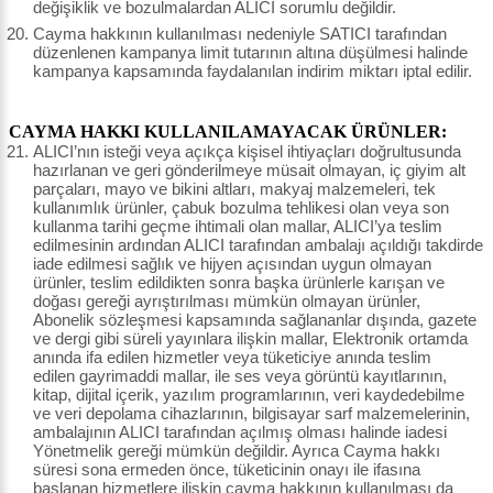
değişiklik ve bozulmalardan ALICI sorumlu değildir.
Cayma hakkının kullanılması nedeniyle SATICI tarafından
düzenlenen kampanya limit tutarının altına düşülmesi halinde
kampanya kapsamında faydalanılan indirim miktarı iptal edilir.
CAYMA HAKKI KULLANILAMAYACAK ÜRÜNLER:
ALICI’nın isteği veya açıkça kişisel ihtiyaçları doğrultusunda
hazırlanan ve geri gönderilmeye müsait olmayan, iç giyim alt
parçaları, mayo ve bikini altları, makyaj malzemeleri, tek
kullanımlık ürünler, çabuk bozulma tehlikesi olan veya son
kullanma tarihi geçme ihtimali olan mallar, ALICI’ya teslim
edilmesinin ardından ALICI tarafından ambalajı açıldığı takdirde
iade edilmesi sağlık ve hijyen açısından uygun olmayan
ürünler, teslim edildikten sonra başka ürünlerle karışan ve
doğası gereği ayrıştırılması mümkün olmayan ürünler,
Abonelik sözleşmesi kapsamında sağlananlar dışında, gazete
ve dergi gibi süreli yayınlara ilişkin mallar, Elektronik ortamda
anında ifa edilen hizmetler veya tüketiciye anında teslim
edilen gayrimaddi mallar, ile ses veya görüntü kayıtlarının,
kitap, dijital içerik, yazılım programlarının, veri kaydedebilme
ve veri depolama cihazlarının, bilgisayar sarf malzemelerinin,
ambalajının ALICI tarafından açılmış olması halinde iadesi
Yönetmelik gereği mümkün değildir. Ayrıca Cayma hakkı
süresi sona ermeden önce, tüketicinin onayı ile ifasına
başlanan hizmetlere ilişkin cayma hakkının kullanılması da