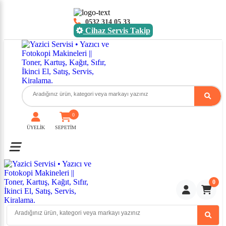
0532 314 05 33
Cihaz Servis Takip
0
ÜYELİK
SEPETİM
Toggle mobile menu
0