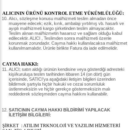
ALICININ ÜRÜNÜ KONTROL ETME YÜKÜMLÜLÜĞÜ:
Alıcı, sözleşme konusu mal/hizmeti teslim almadan önce
muayene edecek; ezik, kırık, ambalajı yırtılmış vb. hasarlı ve
ayıplı mal/hizmeti kargo şirketinden teslim almayacaktır.
Teslim alınan mal/hizmetin hasarsız ve sağlam olduğu kabul
edilecektir. ALICI , Teslimden sonra mal/hizmeti özenle
korunmak zorundadır. Cayma hakkı kullanılacaksa mal/hizmet
kullanılmamalıdır. Ürünle birlikte Fatura da iade edilmelidir.
CAYMA HAKKI:
ALICI; satın aldığı ürünün kendisine veya gösterdiği adresteki
kişi/kuruluşa teslim tarihinden itibaren 14 (on dört) gün
içerisinde, SATICI’ya aşağıdaki iletişim bilgileri üzerinden
bildirmek şartıyla hiçbir hukuki ve cezai sorumluluk
üstlenmeksizin ve hiçbir gerekçe göstermeksizin malı
reddederek sözleşmeden cayma hakkını kullanabilir.
SATICININ CAYMA HAKKI BİLDİRİMİ YAPILACAK
İLETİŞİM BİLGİLERİ:
ŞİRKET : ATILIM TRKNOLOJİ VE YAZILIM HİZMETERİ