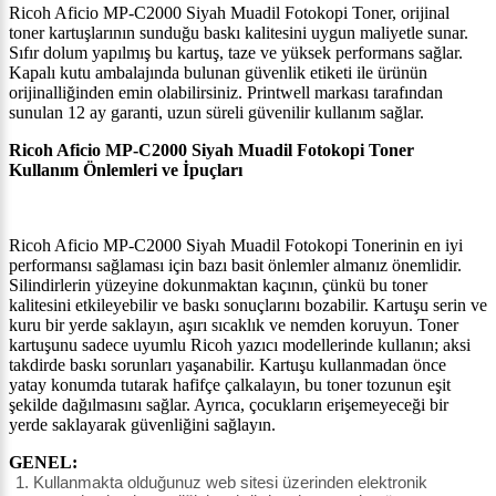
Ricoh Aficio MP-C2000 Siyah Muadil Fotokopi Toner, orijinal
toner kartuşlarının sunduğu baskı kalitesini uygun maliyetle sunar.
Sıfır dolum yapılmış bu kartuş, taze ve yüksek performans sağlar.
Kapalı kutu ambalajında bulunan güvenlik etiketi ile ürünün
orijinalliğinden emin olabilirsiniz. Printwell markası tarafından
sunulan 12 ay garanti, uzun süreli güvenilir kullanım sağlar.
Ricoh Aficio MP-C2000 Siyah Muadil Fotokopi Toner
Kullanım Önlemleri ve İpuçları
Ricoh Aficio MP-C2000 Siyah Muadil Fotokopi Tonerinin en iyi
performansı sağlaması için bazı basit önlemler almanız önemlidir.
Silindirlerin yüzeyine dokunmaktan kaçının, çünkü bu toner
kalitesini etkileyebilir ve baskı sonuçlarını bozabilir. Kartuşu serin ve
kuru bir yerde saklayın, aşırı sıcaklık ve nemden koruyun. Toner
kartuşunu sadece uyumlu Ricoh yazıcı modellerinde kullanın; aksi
takdirde baskı sorunları yaşanabilir. Kartuşu kullanmadan önce
yatay konumda tutarak hafifçe çalkalayın, bu toner tozunun eşit
şekilde dağılmasını sağlar. Ayrıca, çocukların erişemeyeceği bir
yerde saklayarak güvenliğini sağlayın.
GENEL:
Kullanmakta olduğunuz web sitesi üzerinden elektronik