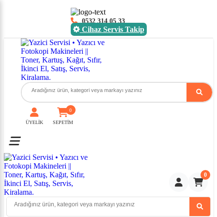
0532 314 05 33
Cihaz Servis Takip
0
ÜYELİK
SEPETİM
Toggle mobile menu
0