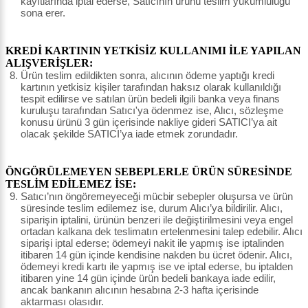
kayıtlarında iptal ederse, Satıcının ürünü teslim yükümlülüğü
sona erer.
KREDİ KARTININ YETKİSİZ KULLANIMI İLE YAPILAN
ALIŞVERİŞLER:
Ürün teslim edildikten sonra, alıcının ödeme yaptığı kredi
kartının yetkisiz kişiler tarafından haksız olarak kullanıldığı
tespit edilirse ve satılan ürün bedeli ilgili banka veya finans
kuruluşu tarafından Satıcı'ya ödenmez ise, Alıcı, sözleşme
konusu ürünü 3 gün içerisinde nakliye gideri SATICI’ya ait
olacak şekilde SATICI’ya iade etmek zorundadır.
ÖNGÖRÜLEMEYEN SEBEPLERLE ÜRÜN SÜRESİNDE
TESLİM EDİLEMEZ İSE:
Satıcı’nın öngöremeyeceği mücbir sebepler oluşursa ve ürün
süresinde teslim edilemez ise, durum Alıcı’ya bildirilir. Alıcı,
siparişin iptalini, ürünün benzeri ile değiştirilmesini veya engel
ortadan kalkana dek teslimatın ertelenmesini talep edebilir. Alıcı
siparişi iptal ederse; ödemeyi nakit ile yapmış ise iptalinden
itibaren 14 gün içinde kendisine nakden bu ücret ödenir. Alıcı,
ödemeyi kredi kartı ile yapmış ise ve iptal ederse, bu iptalden
itibaren yine 14 gün içinde ürün bedeli bankaya iade edilir,
ancak bankanın alıcının hesabına 2-3 hafta içerisinde
aktarması olasıdır.