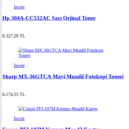
İncele
Hp 304A-CC532AC Sarı Orjinal Toner
8.327,29 TL
İncele
Sharp MX-36GTCA Mavi Muadil Fotokopi Toneri
6.174,55 TL
İncele