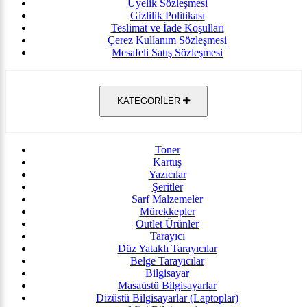
Üyelik Sözleşmesi
Gizlilik Politikası
Teslimat ve İade Koşulları
Çerez Kullanım Sözleşmesi
Mesafeli Satış Sözleşmesi
KATEGORİLER
Toner
Kartuş
Yazıcılar
Şeritler
Sarf Malzemeler
Mürekkepler
Outlet Ürünler
Tarayıcı
Düz Yataklı Tarayıcılar
Belge Tarayıcılar
Bilgisayar
Masaüstü Bilgisayarlar
Dizüstü Bilgisayarlar (Laptoplar)