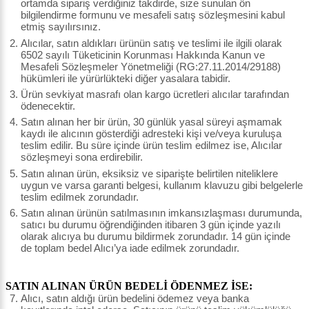
ortamda sipariş verdiğiniz takdirde, size sunulan ön
bilgilendirme formunu ve mesafeli satış sözleşmesini kabul
etmiş sayılırsınız.
Alıcılar, satın aldıkları ürünün satış ve teslimi ile ilgili olarak
6502 sayılı Tüketicinin Korunması Hakkında Kanun ve
Mesafeli Sözleşmeler Yönetmeliği (RG:27.11.2014/29188)
hükümleri ile yürürlükteki diğer yasalara tabidir.
Ürün sevkiyat masrafı olan kargo ücretleri alıcılar tarafından
ödenecektir.
Satın alınan her bir ürün, 30 günlük yasal süreyi aşmamak
kaydı ile alıcının gösterdiği adresteki kişi ve/veya kuruluşa
teslim edilir. Bu süre içinde ürün teslim edilmez ise, Alıcılar
sözleşmeyi sona erdirebilir.
Satın alınan ürün, eksiksiz ve siparişte belirtilen niteliklere
uygun ve varsa garanti belgesi, kullanım klavuzu gibi belgelerle
teslim edilmek zorundadır.
Satın alınan ürünün satılmasının imkansızlaşması durumunda,
satıcı bu durumu öğrendiğinden itibaren 3 gün içinde yazılı
olarak alıcıya bu durumu bildirmek zorundadır. 14 gün içinde
de toplam bedel Alıcı’ya iade edilmek zorundadır.
SATIN ALINAN ÜRÜN BEDELİ ÖDENMEZ İSE:
Alıcı, satın aldığı ürün bedelini ödemez veya banka