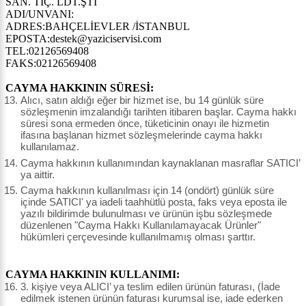
SAN. TİÇ. LDT.ŞTİ
ADI/UNVANI:
ADRES:BAHÇELİEVLER /İSTANBUL
EPOSTA:destek@yaziciservisi.com
TEL:02126569408
FAKS:02126569408
CAYMA HAKKININ SÜRESİ:
Alıcı, satın aldığı eğer bir hizmet ise, bu 14 günlük süre
sözleşmenin imzalandığı tarihten itibaren başlar. Cayma hakkı
süresi sona ermeden önce, tüketicinin onayı ile hizmetin
ifasına başlanan hizmet sözleşmelerinde cayma hakkı
kullanılamaz.
Cayma hakkının kullanımından kaynaklanan masraflar SATICI’
ya aittir.
Cayma hakkının kullanılması için 14 (ondört) günlük süre
içinde SATICI' ya iadeli taahhütlü posta, faks veya eposta ile
yazılı bildirimde bulunulması ve ürünün işbu sözleşmede
düzenlenen "Cayma Hakkı Kullanılamayacak Ürünler"
hükümleri çerçevesinde kullanılmamış olması şarttır.
CAYMA HAKKININ KULLANIMI:
3. kişiye veya ALICI’ ya teslim edilen ürünün faturası, (İade
edilmek istenen ürünün faturası kurumsal ise, iade ederken