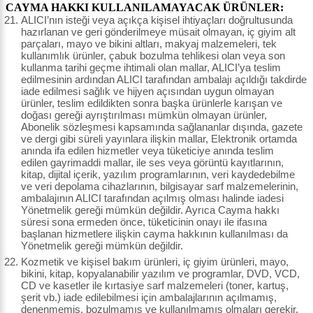
CAYMA HAKKI KULLANILAMAYACAK ÜRÜNLER:
ALICI’nın isteği veya açıkça kişisel ihtiyaçları doğrultusunda
hazırlanan ve geri gönderilmeye müsait olmayan, iç giyim alt
parçaları, mayo ve bikini altları, makyaj malzemeleri, tek
kullanımlık ürünler, çabuk bozulma tehlikesi olan veya son
kullanma tarihi geçme ihtimali olan mallar, ALICI’ya teslim
edilmesinin ardından ALICI tarafından ambalajı açıldığı takdirde
iade edilmesi sağlık ve hijyen açısından uygun olmayan
ürünler, teslim edildikten sonra başka ürünlerle karışan ve
doğası gereği ayrıştırılması mümkün olmayan ürünler,
Abonelik sözleşmesi kapsamında sağlananlar dışında, gazete
ve dergi gibi süreli yayınlara ilişkin mallar, Elektronik ortamda
anında ifa edilen hizmetler veya tüketiciye anında teslim
edilen gayrimaddi mallar, ile ses veya görüntü kayıtlarının,
kitap, dijital içerik, yazılım programlarının, veri kaydedebilme
ve veri depolama cihazlarının, bilgisayar sarf malzemelerinin,
ambalajının ALICI tarafından açılmış olması halinde iadesi
Yönetmelik gereği mümkün değildir. Ayrıca Cayma hakkı
süresi sona ermeden önce, tüketicinin onayı ile ifasına
başlanan hizmetlere ilişkin cayma hakkının kullanılması da
Yönetmelik gereği mümkün değildir.
Kozmetik ve kişisel bakım ürünleri, iç giyim ürünleri, mayo,
bikini, kitap, kopyalanabilir yazılım ve programlar, DVD, VCD,
CD ve kasetler ile kırtasiye sarf malzemeleri (toner, kartuş,
şerit vb.) iade edilebilmesi için ambalajlarının açılmamış,
denenmemiş, bozulmamış ve kullanılmamış olmaları gerekir.