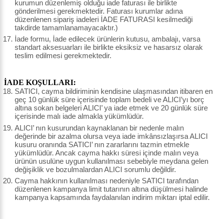
kurumun düzenlemiş olduğu iade faturası ile birlikte
gönderilmesi gerekmektedir. Faturası kurumlar adına
düzenlenen sipariş iadeleri İADE FATURASI kesilmediği
takdirde tamamlanamayacaktır.)
İade formu, İade edilecek ürünlerin kutusu, ambalajı, varsa
standart aksesuarları ile birlikte eksiksiz ve hasarsız olarak
teslim edilmesi gerekmektedir.
İADE KOŞULLARI:
SATICI, cayma bildiriminin kendisine ulaşmasından itibaren en
geç 10 günlük süre içerisinde toplam bedeli ve ALICI’yı borç
altına sokan belgeleri ALICI’ ya iade etmek ve 20 günlük süre
içerisinde malı iade almakla yükümlüdür.
ALICI’ nın kusurundan kaynaklanan bir nedenle malın
değerinde bir azalma olursa veya iade imkânsızlaşırsa ALICI
kusuru oranında SATICI’ nın zararlarını tazmin etmekle
yükümlüdür. Ancak cayma hakkı süresi içinde malın veya
ürünün usulüne uygun kullanılması sebebiyle meydana gelen
değişiklik ve bozulmalardan ALICI sorumlu değildir.
Cayma hakkının kullanılması nedeniyle SATICI tarafından
düzenlenen kampanya limit tutarının altına düşülmesi halinde
kampanya kapsamında faydalanılan indirim miktarı iptal edilir.