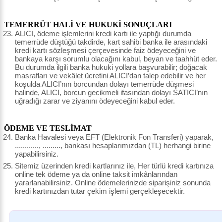
TEMERRÜT HALİ VE HUKUKİ SONUÇLARI
ALICI, ödeme işlemlerini kredi kartı ile yaptığı durumda
temerrüde düştüğü takdirde, kart sahibi banka ile arasındaki
kredi kartı sözleşmesi çerçevesinde faiz ödeyeceğini ve
bankaya karşı sorumlu olacağını kabul, beyan ve taahhüt eder.
Bu durumda ilgili banka hukuki yollara başvurabilir; doğacak
masrafları ve vekâlet ücretini ALICI’dan talep edebilir ve her
koşulda ALICI’nın borcundan dolayı temerrüde düşmesi
halinde, ALICI, borcun gecikmeli ifasından dolayı SATICI’nın
uğradığı zarar ve ziyanını ödeyeceğini kabul eder.
ÖDEME VE TESLİMAT
Banka Havalesi veya EFT (Elektronik Fon Transferi) yaparak,
............, ........., bankası hesaplarımızdan (TL) herhangi birine
yapabilirsiniz.
Sitemiz üzerinden kredi kartlarınız ile, Her türlü kredi kartınıza
online tek ödeme ya da online taksit imkânlarından
yararlanabilirsiniz. Online ödemelerinizde siparişiniz sonunda
kredi kartınızdan tutar çekim işlemi gerçekleşecektir.