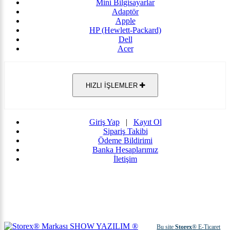
Mini Bilgisayarlar
Adaptör
Apple
HP (Hewlett-Packard)
Dell
Acer
HIZLI İŞLEMLER
Giriş Yap
|
Kayıt Ol
Sipariş Takibi
Ödeme Bildirimi
Banka Hesaplarımız
İletişim
Bu site
Storex
® E-Ticaret