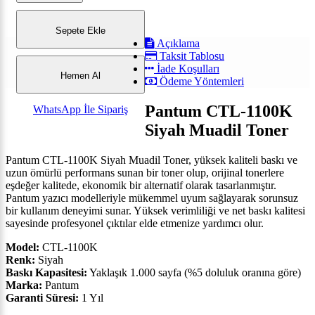
Sepete Ekle
Açıklama
Taksit Tablosu
İade Koşulları
Hemen Al
Ödeme Yöntemleri
Pantum CTL-1100K
WhatsApp İle Sipariş
Siyah Muadil Toner
Pantum CTL-1100K Siyah Muadil Toner, yüksek kaliteli baskı ve
uzun ömürlü performans sunan bir toner olup, orijinal tonerlere
eşdeğer kalitede, ekonomik bir alternatif olarak tasarlanmıştır.
Pantum yazıcı modelleriyle mükemmel uyum sağlayarak sorunsuz
bir kullanım deneyimi sunar. Yüksek verimliliği ve net baskı kalitesi
sayesinde profesyonel çıktılar elde etmenize yardımcı olur.
Model:
CTL-1100K
Renk:
Siyah
Baskı Kapasitesi:
Yaklaşık 1.000 sayfa (%5 doluluk oranına göre)
Marka:
Pantum
Garanti Süresi:
1 Yıl