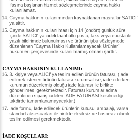
ifasına başlanan hizmet sözleşmelerinde cayma hakkı
kullanılamaz.
Cayma hakkının kullanımından kaynaklanan masraflar SATICI’
ya aittir.
Cayma hakkının kullanılması için 14 (ondört) günlük süre
içinde SATICI' ya iadeli taahhütlü posta, faks veya eposta ile
yazılı bildirimde bulunulması ve ürünün işbu sözleşmede
düzenlenen "Cayma Hakkı Kullanılamayacak Ürünler"
hükümleri çerçevesinde kullanılmamış olması şarttır.
CAYMA HAKKININ KULLANIMI:
3. kişiye veya ALICI’ ya teslim edilen ürünün faturası, (İade
edilmek istenen ürünün faturası kurumsal ise, iade ederken
kurumun düzenlemiş olduğu iade faturası ile birlikte
gönderilmesi gerekmektedir. Faturası kurumlar adına
düzenlenen sipariş iadeleri İADE FATURASI kesilmediği
takdirde tamamlanamayacaktır.)
İade formu, İade edilecek ürünlerin kutusu, ambalajı, varsa
standart aksesuarları ile birlikte eksiksiz ve hasarsız olarak
teslim edilmesi gerekmektedir.
İADE KOŞULLARI: