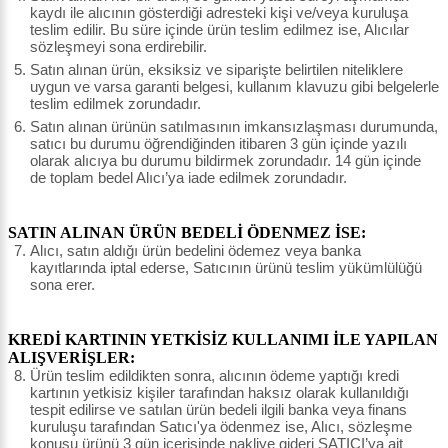
kaydı ile alıcının gösterdiği adresteki kişi ve/veya kuruluşa
teslim edilir. Bu süre içinde ürün teslim edilmez ise, Alıcılar
sözleşmeyi sona erdirebilir.
Satın alınan ürün, eksiksiz ve siparişte belirtilen niteliklere
uygun ve varsa garanti belgesi, kullanım klavuzu gibi belgelerle
teslim edilmek zorundadır.
Satın alınan ürünün satılmasının imkansızlaşması durumunda,
satıcı bu durumu öğrendiğinden itibaren 3 gün içinde yazılı
olarak alıcıya bu durumu bildirmek zorundadır. 14 gün içinde
de toplam bedel Alıcı’ya iade edilmek zorundadır.
SATIN ALINAN ÜRÜN BEDELİ ÖDENMEZ İSE:
Alıcı, satın aldığı ürün bedelini ödemez veya banka
kayıtlarında iptal ederse, Satıcının ürünü teslim yükümlülüğü
sona erer.
KREDİ KARTININ YETKİSİZ KULLANIMI İLE YAPILAN
ALIŞVERİŞLER:
Ürün teslim edildikten sonra, alıcının ödeme yaptığı kredi
kartının yetkisiz kişiler tarafından haksız olarak kullanıldığı
tespit edilirse ve satılan ürün bedeli ilgili banka veya finans
kuruluşu tarafından Satıcı'ya ödenmez ise, Alıcı, sözleşme
konusu ürünü 3 gün içerisinde nakliye gideri SATICI’ya ait