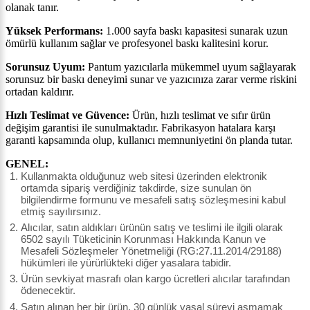
olanak tanır.
Yüksek Performans:
1.000 sayfa baskı kapasitesi sunarak uzun
ömürlü kullanım sağlar ve profesyonel baskı kalitesini korur.
Sorunsuz Uyum:
Pantum yazıcılarla mükemmel uyum sağlayarak
sorunsuz bir baskı deneyimi sunar ve yazıcınıza zarar verme riskini
ortadan kaldırır.
Hızlı Teslimat ve Güvence:
Ürün, hızlı teslimat ve sıfır ürün
değişim garantisi ile sunulmaktadır. Fabrikasyon hatalara karşı
garanti kapsamında olup, kullanıcı memnuniyetini ön planda tutar.
GENEL:
Kullanmakta olduğunuz web sitesi üzerinden elektronik
ortamda sipariş verdiğiniz takdirde, size sunulan ön
bilgilendirme formunu ve mesafeli satış sözleşmesini kabul
etmiş sayılırsınız.
Alıcılar, satın aldıkları ürünün satış ve teslimi ile ilgili olarak
6502 sayılı Tüketicinin Korunması Hakkında Kanun ve
Mesafeli Sözleşmeler Yönetmeliği (RG:27.11.2014/29188)
hükümleri ile yürürlükteki diğer yasalara tabidir.
Ürün sevkiyat masrafı olan kargo ücretleri alıcılar tarafından
ödenecektir.
Satın alınan her bir ürün, 30 günlük yasal süreyi aşmamak