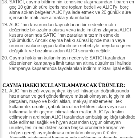
SATICI, cayma bildiriminin kendisine ulaşmasından itibaren en
geç 10 günlük süre içerisinde toplam bedeli ve ALICI’yı borç
altına sokan belgeleri ALICI’ ya iade etmek ve 20 günlük süre
içerisinde malı iade almakla yükümlüdür.
ALICI’ nın kusurundan kaynaklanan bir nedenle malın
değerinde bir azalma olursa veya iade imkânsızlaşırsa ALICI
kusuru oranında SATICI’ nın zararlarını tazmin etmekle
yükümlüdür. Ancak cayma hakkı süresi içinde malın veya
ürünün usulüne uygun kullanılması sebebiyle meydana gelen
değişiklik ve bozulmalardan ALICI sorumlu değildir.
Cayma hakkının kullanılması nedeniyle SATICI tarafından
düzenlenen kampanya limit tutarının altına düşülmesi halinde
kampanya kapsamında faydalanılan indirim miktarı iptal edilir.
CAYMA HAKKI KULLANILAMAYACAK ÜRÜNLER:
ALICI’nın isteği veya açıkça kişisel ihtiyaçları doğrultusunda
hazırlanan ve geri gönderilmeye müsait olmayan, iç giyim alt
parçaları, mayo ve bikini altları, makyaj malzemeleri, tek
kullanımlık ürünler, çabuk bozulma tehlikesi olan veya son
kullanma tarihi geçme ihtimali olan mallar, ALICI’ya teslim
edilmesinin ardından ALICI tarafından ambalajı açıldığı takdirde
iade edilmesi sağlık ve hijyen açısından uygun olmayan
ürünler, teslim edildikten sonra başka ürünlerle karışan ve
doğası gereği ayrıştırılması mümkün olmayan ürünler,
Abonelik sözleşmesi kapsamında sağlananlar dışında, gazete