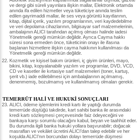
ve dergi gibi süreli yayınlara ilişkin mallar, Elektronik ortamda
anında ifa edilen hizmetler veya tüketiciye anında teslim
edilen gayrimaddi mallar, ile ses veya görüntü kayıtlarının,
kitap, dijital içerik, yazılım programlarının, veri kaydedebilme
ve veri depolama cihazlarının, bilgisayar sarf malzemelerinin,
ambalajının ALICI tarafından açılmış olması halinde iadesi
Yönetmelik gereği mümkün değildir. Ayrıca Cayma hakkı
süresi sona ermeden önce, tüketicinin onayı ile ifasına
başlanan hizmetlere ilişkin cayma hakkının kullanılması da
Yönetmelik gereği mümkün değildir.
Kozmetik ve kişisel bakım ürünleri, iç giyim ürünleri, mayo,
bikini, kitap, kopyalanabilir yazılım ve programlar, DVD, VCD,
CD ve kasetler ile kırtasiye sarf malzemeleri (toner, kartuş,
şerit vb.) iade edilebilmesi için ambalajlarının açılmamış,
denenmemiş, bozulmamış ve kullanılmamış olmaları gerekir.
TEMERRÜT HALİ VE HUKUKİ SONUÇLARI
ALICI, ödeme işlemlerini kredi kartı ile yaptığı durumda
temerrüde düştüğü takdirde, kart sahibi banka ile arasındaki
kredi kartı sözleşmesi çerçevesinde faiz ödeyeceğini ve
bankaya karşı sorumlu olacağını kabul, beyan ve taahhüt eder.
Bu durumda ilgili banka hukuki yollara başvurabilir; doğacak
masrafları ve vekâlet ücretini ALICI’dan talep edebilir ve her
koşulda ALICI’nın borcundan dolayı temerrüde düşmesi