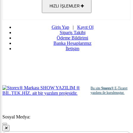
HIZLI İŞLEMLER
Giriş Yap
|
Kayıt Ol
Sipariş Takibi
Ödeme Bildirimi
Banka Hesaplarımız
İletişim
Bu site
Storex
® E-Ticaret
yazılımı ile kurulmuştur.
Sosyal Medya: