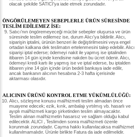
olacak şekilde SATICI’ya iade etmek zorundadır.
ÖNGÖRÜLEMEYEN SEBEPLERLE ÜRÜN SÜRESİNDE
TESLİM EDİLEMEZ İSE:
Satıcı’nın öngöremeyeceği mücbir sebepler oluşursa ve ürün
süresinde teslim edilemez ise, durum Alıcı’ya bildirilir. Alıcı,
siparişin iptalini, ürünün benzeri ile değiştirilmesini veya engel
ortadan kalkana dek teslimatın ertelenmesini talep edebilir. Alıcı
siparişi iptal ederse; ödemeyi nakit ile yapmış ise iptalinden
itibaren 14 gün içinde kendisine nakden bu ücret ödenir. Alıcı,
ödemeyi kredi kartı ile yapmış ise ve iptal ederse, bu iptalden
itibaren yine 14 gün içinde ürün bedeli bankaya iade edilir,
ancak bankanın alıcının hesabına 2-3 hafta içerisinde
aktarması olasıdır.
ALICININ ÜRÜNÜ KONTROL ETME YÜKÜMLÜLÜĞÜ:
Alıcı, sözleşme konusu mal/hizmeti teslim almadan önce
muayene edecek; ezik, kırık, ambalajı yırtılmış vb. hasarlı ve
ayıplı mal/hizmeti kargo şirketinden teslim almayacaktır.
Teslim alınan mal/hizmetin hasarsız ve sağlam olduğu kabul
edilecektir. ALICI , Teslimden sonra mal/hizmeti özenle
korunmak zorundadır. Cayma hakkı kullanılacaksa mal/hizmet
kullanılmamalıdır. Ürünle birlikte Fatura da iade edilmelidir.