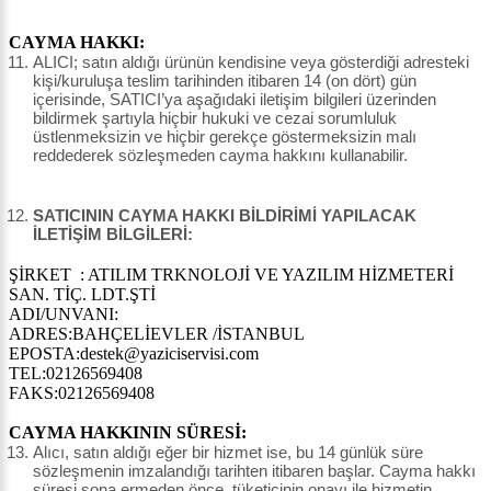
CAYMA HAKKI:
ALICI; satın aldığı ürünün kendisine veya gösterdiği adresteki
kişi/kuruluşa teslim tarihinden itibaren 14 (on dört) gün
içerisinde, SATICI’ya aşağıdaki iletişim bilgileri üzerinden
bildirmek şartıyla hiçbir hukuki ve cezai sorumluluk
üstlenmeksizin ve hiçbir gerekçe göstermeksizin malı
reddederek sözleşmeden cayma hakkını kullanabilir.
SATICININ CAYMA HAKKI BİLDİRİMİ YAPILACAK
İLETİŞİM BİLGİLERİ:
ŞİRKET : ATILIM TRKNOLOJİ VE YAZILIM HİZMETERİ
SAN. TİÇ. LDT.ŞTİ
ADI/UNVANI:
ADRES:BAHÇELİEVLER /İSTANBUL
EPOSTA:destek@yaziciservisi.com
TEL:02126569408
FAKS:02126569408
CAYMA HAKKININ SÜRESİ:
Alıcı, satın aldığı eğer bir hizmet ise, bu 14 günlük süre
sözleşmenin imzalandığı tarihten itibaren başlar. Cayma hakkı
süresi sona ermeden önce, tüketicinin onayı ile hizmetin