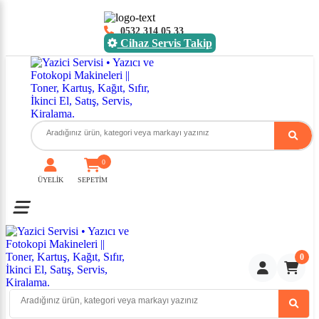
0532 314 05 33
Cihaz Servis Takip
0
ÜYELİK
SEPETİM
Toggle mobile menu
0