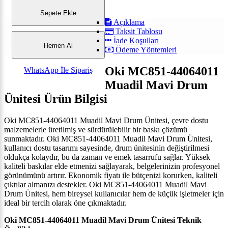
Sepete Ekle
Açıklama
Taksit Tablosu
İade Koşulları
Hemen Al
Ödeme Yöntemleri
Oki MC851-44064011
WhatsApp İle Sipariş
Muadil Mavi Drum
Ünitesi
Ürün Bilgisi
Oki MC851-44064011 Muadil Mavi Drum Ünitesi, çevre dostu
malzemelerle üretilmiş ve sürdürülebilir bir baskı çözümü
sunmaktadır.
Oki MC851-44064011 Muadil Mavi Drum Ünitesi,
k
ullanıcı dostu tasarımı sayesinde, drum ünitesinin değiştirilmesi
oldukça kolaydır, bu da zaman ve emek tasarrufu sağlar. Yüksek
kaliteli baskılar elde etmenizi sağlayarak, belgelerinizin profesyonel
görünümünü artırır. Ekonomik fiyatı ile bütçenizi korurken, kaliteli
çıktılar almanızı destekler.
Oki MC851-44064011 Muadil Mavi
Drum Ünitesi, hem bireysel kullanıcılar hem de küçük işletmeler için
ideal bir tercih olarak öne çıkmaktadır.
Oki MC851-44064011 Muadil Mavi Drum Ünitesi
Teknik