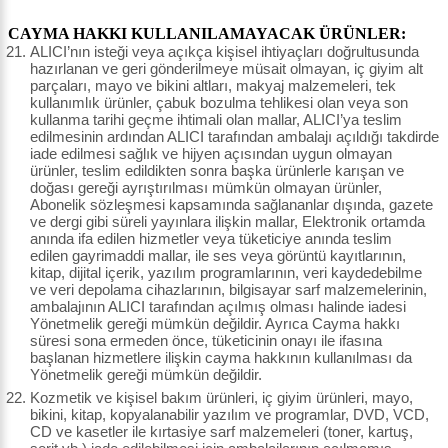
CAYMA HAKKI KULLANILAMAYACAK ÜRÜNLER:
ALICI’nın isteği veya açıkça kişisel ihtiyaçları doğrultusunda
hazırlanan ve geri gönderilmeye müsait olmayan, iç giyim alt
parçaları, mayo ve bikini altları, makyaj malzemeleri, tek
kullanımlık ürünler, çabuk bozulma tehlikesi olan veya son
kullanma tarihi geçme ihtimali olan mallar, ALICI’ya teslim
edilmesinin ardından ALICI tarafından ambalajı açıldığı takdirde
iade edilmesi sağlık ve hijyen açısından uygun olmayan
ürünler, teslim edildikten sonra başka ürünlerle karışan ve
doğası gereği ayrıştırılması mümkün olmayan ürünler,
Abonelik sözleşmesi kapsamında sağlananlar dışında, gazete
ve dergi gibi süreli yayınlara ilişkin mallar, Elektronik ortamda
anında ifa edilen hizmetler veya tüketiciye anında teslim
edilen gayrimaddi mallar, ile ses veya görüntü kayıtlarının,
kitap, dijital içerik, yazılım programlarının, veri kaydedebilme
ve veri depolama cihazlarının, bilgisayar sarf malzemelerinin,
ambalajının ALICI tarafından açılmış olması halinde iadesi
Yönetmelik gereği mümkün değildir. Ayrıca Cayma hakkı
süresi sona ermeden önce, tüketicinin onayı ile ifasına
başlanan hizmetlere ilişkin cayma hakkının kullanılması da
Yönetmelik gereği mümkün değildir.
Kozmetik ve kişisel bakım ürünleri, iç giyim ürünleri, mayo,
bikini, kitap, kopyalanabilir yazılım ve programlar, DVD, VCD,
CD ve kasetler ile kırtasiye sarf malzemeleri (toner, kartuş,