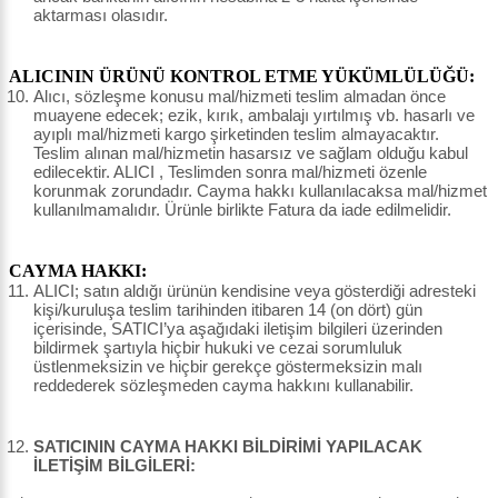
aktarması olasıdır.
ALICININ ÜRÜNÜ KONTROL ETME YÜKÜMLÜLÜĞÜ:
Alıcı, sözleşme konusu mal/hizmeti teslim almadan önce
muayene edecek; ezik, kırık, ambalajı yırtılmış vb. hasarlı ve
ayıplı mal/hizmeti kargo şirketinden teslim almayacaktır.
Teslim alınan mal/hizmetin hasarsız ve sağlam olduğu kabul
edilecektir. ALICI , Teslimden sonra mal/hizmeti özenle
korunmak zorundadır. Cayma hakkı kullanılacaksa mal/hizmet
kullanılmamalıdır. Ürünle birlikte Fatura da iade edilmelidir.
CAYMA HAKKI:
ALICI; satın aldığı ürünün kendisine veya gösterdiği adresteki
kişi/kuruluşa teslim tarihinden itibaren 14 (on dört) gün
içerisinde, SATICI’ya aşağıdaki iletişim bilgileri üzerinden
bildirmek şartıyla hiçbir hukuki ve cezai sorumluluk
üstlenmeksizin ve hiçbir gerekçe göstermeksizin malı
reddederek sözleşmeden cayma hakkını kullanabilir.
SATICININ CAYMA HAKKI BİLDİRİMİ YAPILACAK
İLETİŞİM BİLGİLERİ: