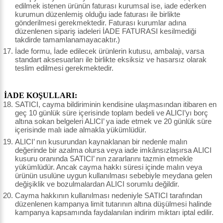
edilmek istenen ürünün faturası kurumsal ise, iade ederken
kurumun düzenlemiş olduğu iade faturası ile birlikte
gönderilmesi gerekmektedir. Faturası kurumlar adına
düzenlenen sipariş iadeleri İADE FATURASI kesilmediği
takdirde tamamlanamayacaktır.)
İade formu, İade edilecek ürünlerin kutusu, ambalajı, varsa
standart aksesuarları ile birlikte eksiksiz ve hasarsız olarak
teslim edilmesi gerekmektedir.
İADE KOŞULLARI:
SATICI, cayma bildiriminin kendisine ulaşmasından itibaren en
geç 10 günlük süre içerisinde toplam bedeli ve ALICI’yı borç
altına sokan belgeleri ALICI’ ya iade etmek ve 20 günlük süre
içerisinde malı iade almakla yükümlüdür.
ALICI’ nın kusurundan kaynaklanan bir nedenle malın
değerinde bir azalma olursa veya iade imkânsızlaşırsa ALICI
kusuru oranında SATICI’ nın zararlarını tazmin etmekle
yükümlüdür. Ancak cayma hakkı süresi içinde malın veya
ürünün usulüne uygun kullanılması sebebiyle meydana gelen
değişiklik ve bozulmalardan ALICI sorumlu değildir.
Cayma hakkının kullanılması nedeniyle SATICI tarafından
düzenlenen kampanya limit tutarının altına düşülmesi halinde
kampanya kapsamında faydalanılan indirim miktarı iptal edilir.