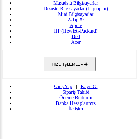
Masaüstü Bilgisayarlar
Dizüstü Bilgisayarlar (Laptoplar)
Mini Bilgisayarlar
Adaptör
Apple
HP (Hewlett-Packard)
Dell
Acer
HIZLI İŞLEMLER
Giriş Yap
|
Kayıt Ol
Sipariş Takibi
Ödeme Bildirimi
Banka Hesaplarımız
İletişim