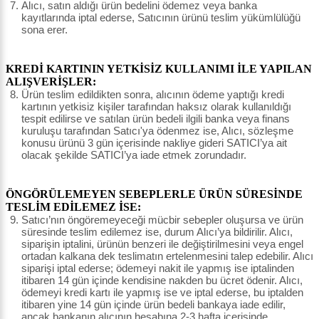
Alıcı, satın aldığı ürün bedelini ödemez veya banka
kayıtlarında iptal ederse, Satıcının ürünü teslim yükümlülüğü
sona erer.
KREDİ KARTININ YETKİSİZ KULLANIMI İLE YAPILAN
ALIŞVERİŞLER:
Ürün teslim edildikten sonra, alıcının ödeme yaptığı kredi
kartının yetkisiz kişiler tarafından haksız olarak kullanıldığı
tespit edilirse ve satılan ürün bedeli ilgili banka veya finans
kuruluşu tarafından Satıcı'ya ödenmez ise, Alıcı, sözleşme
konusu ürünü 3 gün içerisinde nakliye gideri SATICI’ya ait
olacak şekilde SATICI’ya iade etmek zorundadır.
ÖNGÖRÜLEMEYEN SEBEPLERLE ÜRÜN SÜRESİNDE
TESLİM EDİLEMEZ İSE:
Satıcı’nın öngöremeyeceği mücbir sebepler oluşursa ve ürün
süresinde teslim edilemez ise, durum Alıcı’ya bildirilir. Alıcı,
siparişin iptalini, ürünün benzeri ile değiştirilmesini veya engel
ortadan kalkana dek teslimatın ertelenmesini talep edebilir. Alıcı
siparişi iptal ederse; ödemeyi nakit ile yapmış ise iptalinden
itibaren 14 gün içinde kendisine nakden bu ücret ödenir. Alıcı,
ödemeyi kredi kartı ile yapmış ise ve iptal ederse, bu iptalden
itibaren yine 14 gün içinde ürün bedeli bankaya iade edilir,
ancak bankanın alıcının hesabına 2-3 hafta içerisinde