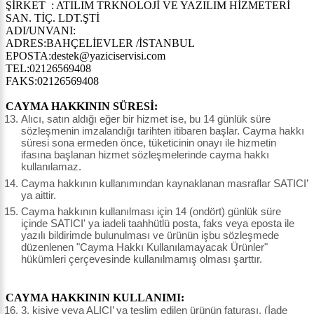
ŞİRKET : ATILIM TRKNOLOJİ VE YAZILIM HİZMETERİ
SAN. TİÇ. LDT.ŞTİ
ADI/UNVANI:
ADRES:BAHÇELİEVLER /İSTANBUL
EPOSTA:destek@yaziciservisi.com
TEL:02126569408
FAKS:02126569408
CAYMA HAKKININ SÜRESİ:
Alıcı, satın aldığı eğer bir hizmet ise, bu 14 günlük süre
sözleşmenin imzalandığı tarihten itibaren başlar. Cayma hakkı
süresi sona ermeden önce, tüketicinin onayı ile hizmetin
ifasına başlanan hizmet sözleşmelerinde cayma hakkı
kullanılamaz.
Cayma hakkının kullanımından kaynaklanan masraflar SATICI’
ya aittir.
Cayma hakkının kullanılması için 14 (ondört) günlük süre
içinde SATICI' ya iadeli taahhütlü posta, faks veya eposta ile
yazılı bildirimde bulunulması ve ürünün işbu sözleşmede
düzenlenen "Cayma Hakkı Kullanılamayacak Ürünler"
hükümleri çerçevesinde kullanılmamış olması şarttır.
CAYMA HAKKININ KULLANIMI:
3. kişiye veya ALICI’ ya teslim edilen ürünün faturası, (İade