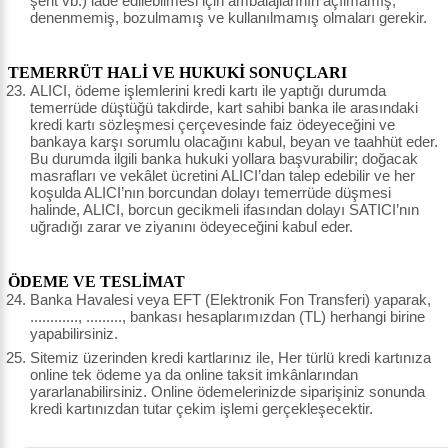
şerit vb.) iade edilebilmesi için ambalajlarının açılmamış,
denenmemiş, bozulmamış ve kullanılmamış olmaları gerekir.
TEMERRÜT HALİ VE HUKUKİ SONUÇLARI
ALICI, ödeme işlemlerini kredi kartı ile yaptığı durumda
temerrüde düştüğü takdirde, kart sahibi banka ile arasındaki
kredi kartı sözleşmesi çerçevesinde faiz ödeyeceğini ve
bankaya karşı sorumlu olacağını kabul, beyan ve taahhüt eder.
Bu durumda ilgili banka hukuki yollara başvurabilir; doğacak
masrafları ve vekâlet ücretini ALICI’dan talep edebilir ve her
koşulda ALICI’nın borcundan dolayı temerrüde düşmesi
halinde, ALICI, borcun gecikmeli ifasından dolayı SATICI’nın
uğradığı zarar ve ziyanını ödeyeceğini kabul eder.
ÖDEME VE TESLİMAT
Banka Havalesi veya EFT (Elektronik Fon Transferi) yaparak,
............, ........., bankası hesaplarımızdan (TL) herhangi birine
yapabilirsiniz.
Sitemiz üzerinden kredi kartlarınız ile, Her türlü kredi kartınıza
online tek ödeme ya da online taksit imkânlarından
yararlanabilirsiniz. Online ödemelerinizde siparişiniz sonunda
kredi kartınızdan tutar çekim işlemi gerçekleşecektir.