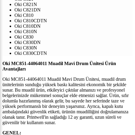
Oki C821N
Oki C821DN
Oki C810
Oki C810CDTN
Oki C810DN
Oki C810N
Oki C830
Oki C830DN
Oki C830N
Oki C830CDTN
Oki MC851-44064011 Muadil Mavi Drum Ünitesi
Ürün
Avantajları
Oki MC851-44064011 Muadil Mavi Drum Ünitesi, muadil drum
ünitelerinin sunduğu yüksek baskı kalitesini ekonomik bir şekilde
sunar. Bu muadil ürün, etkileyici çıktılar almanızı ve profesyonel
belgelerinizde mükemmel sonuçlar elde etmenizi sağlar. Ürün, sıfır
dolumla hazırlanmış olarak gelir, bu sayede her seferinde taze ve
yüksek performanslı bir deneyim yaşarsınız. Ayrıca, kapalı kutu
ambalajındaki güvenlik etiketi, ürünün muadilliğini doğrulamanıza
olanak tanır.
Printwell'in
sağladığı 12 ay garanti, uzun süreli ve
güvenilir bir kullanım sunar.
GENEL: