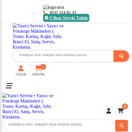
0532 314 05 33
Cihaz Servis Takip
0
ÜYELİK
SEPETİM
Toggle mobile menu
0