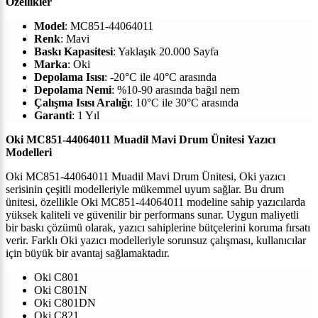
Özellikler
Model
:
MC851-44064011
Renk
:
Mavi
Baskı Kapasitesi
: Yaklaşık
20.000
Sayfa
Marka
:
Oki
Depolama Isısı
: -20°C ile 40°C arasında
Depolama Nemi
: %10-90 arasında bağıl nem
Çalışma Isısı Aralığı
: 10°C ile 30°C arasında
Garanti
: 1 Yıl
Oki MC851-44064011 Muadil Mavi Drum Ünitesi
Yazıcı
Modelleri
Oki MC851-44064011 Muadil Mavi Drum Ünitesi,
Oki
yazıcı
serisinin çeşitli modelleriyle mükemmel uyum sağlar. Bu drum
ünitesi, özellikle
Oki
MC851-44064011
modeline sahip yazıcılarda
yüksek kaliteli ve güvenilir bir performans sunar. Uygun maliyetli
bir baskı çözümü olarak, yazıcı sahiplerine bütçelerini koruma fırsatı
verir. Farklı
Oki
yazıcı modelleriyle sorunsuz çalışması, kullanıcılar
için büyük bir avantaj sağlamaktadır.
Oki C801
Oki C801N
Oki C801DN
Oki C821