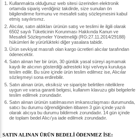
Kullanmakta olduğunuz web sitesi üzerinden elektronik
ortamda sipariş verdiğiniz takdirde, size sunulan ön
bilgilendirme formunu ve mesafeli satış sözleşmesini kabul
etmiş sayılırsınız.
Alıcılar, satın aldıkları ürünün satış ve teslimi ile ilgili olarak
6502 sayılı Tüketicinin Korunması Hakkında Kanun ve
Mesafeli Sözleşmeler Yönetmeliği (RG:27.11.2014/29188)
hükümleri ile yürürlükteki diğer yasalara tabidir.
Ürün sevkiyat masrafı olan kargo ücretleri alıcılar tarafından
ödenecektir.
Satın alınan her bir ürün, 30 günlük yasal süreyi aşmamak
kaydı ile alıcının gösterdiği adresteki kişi ve/veya kuruluşa
teslim edilir. Bu süre içinde ürün teslim edilmez ise, Alıcılar
sözleşmeyi sona erdirebilir.
Satın alınan ürün, eksiksiz ve siparişte belirtilen niteliklere
uygun ve varsa garanti belgesi, kullanım klavuzu gibi belgelerle
teslim edilmek zorundadır.
Satın alınan ürünün satılmasının imkansızlaşması durumunda,
satıcı bu durumu öğrendiğinden itibaren 3 gün içinde yazılı
olarak alıcıya bu durumu bildirmek zorundadır. 14 gün içinde
de toplam bedel Alıcı’ya iade edilmek zorundadır.
SATIN ALINAN ÜRÜN BEDELİ ÖDENMEZ İSE: