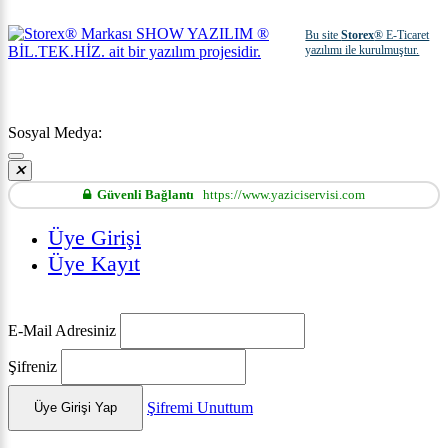
Bu site
Storex
® E-Ticaret
yazılımı ile kurulmuştur.
Sosyal Medya:
Güvenli Bağlantı
https://www.yaziciservisi.com
Üye Girişi
Üye Kayıt
E-Mail Adresiniz
Şifreniz
Şifremi Unuttum
Üye Girişi Yap