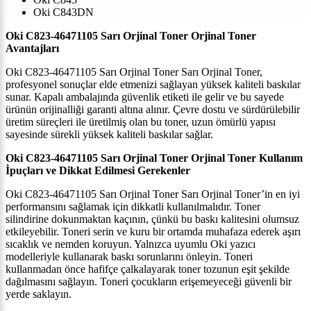
Oki C843DN
Oki
C823-46471105
Sarı
Orjinal Toner
Orjinal Toner
Avantajları
Oki
C823-46471105
Sarı
Orjinal Toner
Sarı
Orjinal Toner,
profesyonel sonuçlar elde etmenizi sağlayan yüksek kaliteli baskılar
sunar. Kapalı ambalajında güvenlik etiketi ile gelir ve bu sayede
ürünün orijinalliği garanti altına alınır. Çevre dostu ve sürdürülebilir
üretim süreçleri ile üretilmiş olan bu toner, uzun ömürlü yapısı
sayesinde sürekli yüksek kaliteli baskılar sağlar.
Oki
C823-46471105
Sarı
Orjinal Toner
Orjinal Toner Kullanım
İpuçları ve Dikkat Edilmesi Gerekenler
Oki
C823-46471105
Sarı
Orjinal Toner
Sarı
Orjinal Toner’in en iyi
performansını sağlamak için dikkatli kullanılmalıdır. Toner
silindirine dokunmaktan kaçının, çünkü bu baskı kalitesini olumsuz
etkileyebilir. Toneri serin ve kuru bir ortamda muhafaza ederek aşırı
sıcaklık ve nemden koruyun. Yalnızca uyumlu Oki yazıcı
modelleriyle kullanarak baskı sorunlarını önleyin. Toneri
kullanmadan önce hafifçe çalkalayarak toner tozunun eşit şekilde
dağılmasını sağlayın. Toneri çocukların erişemeyeceği güvenli bir
yerde saklayın.