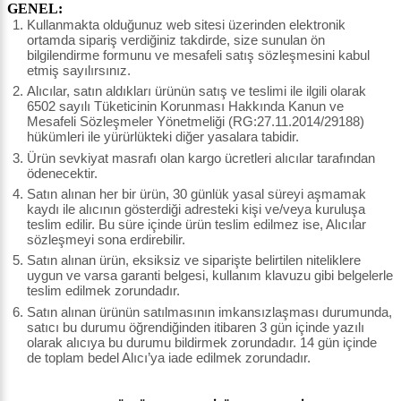
GENEL:
Kullanmakta olduğunuz web sitesi üzerinden elektronik
ortamda sipariş verdiğiniz takdirde, size sunulan ön
bilgilendirme formunu ve mesafeli satış sözleşmesini kabul
etmiş sayılırsınız.
Alıcılar, satın aldıkları ürünün satış ve teslimi ile ilgili olarak
6502 sayılı Tüketicinin Korunması Hakkında Kanun ve
Mesafeli Sözleşmeler Yönetmeliği (RG:27.11.2014/29188)
hükümleri ile yürürlükteki diğer yasalara tabidir.
Ürün sevkiyat masrafı olan kargo ücretleri alıcılar tarafından
ödenecektir.
Satın alınan her bir ürün, 30 günlük yasal süreyi aşmamak
kaydı ile alıcının gösterdiği adresteki kişi ve/veya kuruluşa
teslim edilir. Bu süre içinde ürün teslim edilmez ise, Alıcılar
sözleşmeyi sona erdirebilir.
Satın alınan ürün, eksiksiz ve siparişte belirtilen niteliklere
uygun ve varsa garanti belgesi, kullanım klavuzu gibi belgelerle
teslim edilmek zorundadır.
Satın alınan ürünün satılmasının imkansızlaşması durumunda,
satıcı bu durumu öğrendiğinden itibaren 3 gün içinde yazılı
olarak alıcıya bu durumu bildirmek zorundadır. 14 gün içinde
de toplam bedel Alıcı’ya iade edilmek zorundadır.