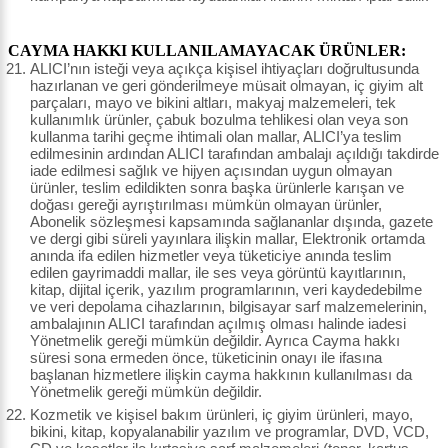
CAYMA HAKKI KULLANILAMAYACAK ÜRÜNLER:
ALICI’nın isteği veya açıkça kişisel ihtiyaçları doğrultusunda
hazırlanan ve geri gönderilmeye müsait olmayan, iç giyim alt
parçaları, mayo ve bikini altları, makyaj malzemeleri, tek
kullanımlık ürünler, çabuk bozulma tehlikesi olan veya son
kullanma tarihi geçme ihtimali olan mallar, ALICI’ya teslim
edilmesinin ardından ALICI tarafından ambalajı açıldığı takdirde
iade edilmesi sağlık ve hijyen açısından uygun olmayan
ürünler, teslim edildikten sonra başka ürünlerle karışan ve
doğası gereği ayrıştırılması mümkün olmayan ürünler,
Abonelik sözleşmesi kapsamında sağlananlar dışında, gazete
ve dergi gibi süreli yayınlara ilişkin mallar, Elektronik ortamda
anında ifa edilen hizmetler veya tüketiciye anında teslim
edilen gayrimaddi mallar, ile ses veya görüntü kayıtlarının,
kitap, dijital içerik, yazılım programlarının, veri kaydedebilme
ve veri depolama cihazlarının, bilgisayar sarf malzemelerinin,
ambalajının ALICI tarafından açılmış olması halinde iadesi
Yönetmelik gereği mümkün değildir. Ayrıca Cayma hakkı
süresi sona ermeden önce, tüketicinin onayı ile ifasına
başlanan hizmetlere ilişkin cayma hakkının kullanılması da
Yönetmelik gereği mümkün değildir.
Kozmetik ve kişisel bakım ürünleri, iç giyim ürünleri, mayo,
bikini, kitap, kopyalanabilir yazılım ve programlar, DVD, VCD,