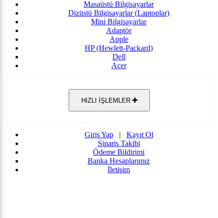
Masaüstü Bilgisayarlar
Dizüstü Bilgisayarlar (Laptoplar)
Mini Bilgisayarlar
Adaptör
Apple
HP (Hewlett-Packard)
Dell
Acer
HIZLI İŞLEMLER
Giriş Yap
|
Kayıt Ol
Sipariş Takibi
Ödeme Bildirimi
Banka Hesaplarımız
İletişim