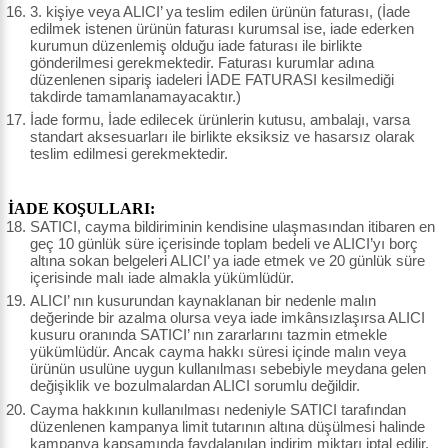
3. kişiye veya ALICI’ ya teslim edilen ürünün faturası, (İade
edilmek istenen ürünün faturası kurumsal ise, iade ederken
kurumun düzenlemiş olduğu iade faturası ile birlikte
gönderilmesi gerekmektedir. Faturası kurumlar adına
düzenlenen sipariş iadeleri İADE FATURASI kesilmediği
takdirde tamamlanamayacaktır.)
İade formu, İade edilecek ürünlerin kutusu, ambalajı, varsa
standart aksesuarları ile birlikte eksiksiz ve hasarsız olarak
teslim edilmesi gerekmektedir.
İADE KOŞULLARI:
SATICI, cayma bildiriminin kendisine ulaşmasından itibaren en
geç 10 günlük süre içerisinde toplam bedeli ve ALICI’yı borç
altına sokan belgeleri ALICI’ ya iade etmek ve 20 günlük süre
içerisinde malı iade almakla yükümlüdür.
ALICI’ nın kusurundan kaynaklanan bir nedenle malın
değerinde bir azalma olursa veya iade imkânsızlaşırsa ALICI
kusuru oranında SATICI’ nın zararlarını tazmin etmekle
yükümlüdür. Ancak cayma hakkı süresi içinde malın veya
ürünün usulüne uygun kullanılması sebebiyle meydana gelen
değişiklik ve bozulmalardan ALICI sorumlu değildir.
Cayma hakkının kullanılması nedeniyle SATICI tarafından
düzenlenen kampanya limit tutarının altına düşülmesi halinde
kampanya kapsamında faydalanılan indirim miktarı iptal edilir.