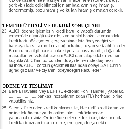
CD ve kasetler ile kırtasiye sarf malzemeleri (toner, kartuş,
şerit vb.) iade edilebilmesi için ambalajlarının açılmamış,
denenmemiş, bozulmamış ve kullanılmamış olmaları gerekir.
TEMERRÜT HALİ VE HUKUKİ SONUÇLARI
ALICI, ödeme işlemlerini kredi kartı ile yaptığı durumda
temerrüde düştüğü takdirde, kart sahibi banka ile arasındaki
kredi kartı sözleşmesi çerçevesinde faiz ödeyeceğini ve
bankaya karşı sorumlu olacağını kabul, beyan ve taahhüt eder.
Bu durumda ilgili banka hukuki yollara başvurabilir; doğacak
masrafları ve vekâlet ücretini ALICI’dan talep edebilir ve her
koşulda ALICI’nın borcundan dolayı temerrüde düşmesi
halinde, ALICI, borcun gecikmeli ifasından dolayı SATICI’nın
uğradığı zarar ve ziyanını ödeyeceğini kabul eder.
ÖDEME VE TESLİMAT
Banka Havalesi veya EFT (Elektronik Fon Transferi) yaparak,
............, ........., bankası hesaplarımızdan (TL) herhangi birine
yapabilirsiniz.
Sitemiz üzerinden kredi kartlarınız ile, Her türlü kredi kartınıza
online tek ödeme ya da online taksit imkânlarından
yararlanabilirsiniz. Online ödemelerinizde siparişiniz sonunda
kredi kartınızdan tutar çekim işlemi gerçekleşecektir.