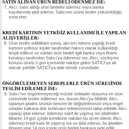
SATIN ALINAN ÜRÜN BEDELİ ÖDENMEZ İSE:
Alıcı, satın aldığı ürün bedelini ödemez veya banka
kayıtlarında iptal ederse, Satıcının ürünü teslim yükümlülüğü
sona erer.
KREDİ KARTININ YETKİSİZ KULLANIMI İLE YAPILAN
ALIŞVERİŞLER:
Ürün teslim edildikten sonra, alıcının ödeme yaptığı kredi
kartının yetkisiz kişiler tarafından haksız olarak kullanıldığı
tespit edilirse ve satılan ürün bedeli ilgili banka veya finans
kuruluşu tarafından Satıcı'ya ödenmez ise, Alıcı, sözleşme
konusu ürünü 3 gün içerisinde nakliye gideri SATICI’ya ait
olacak şekilde SATICI’ya iade etmek zorundadır.
ÖNGÖRÜLEMEYEN SEBEPLERLE ÜRÜN SÜRESİNDE
TESLİM EDİLEMEZ İSE:
Satıcı’nın öngöremeyeceği mücbir sebepler oluşursa ve ürün
süresinde teslim edilemez ise, durum Alıcı’ya bildirilir. Alıcı,
siparişin iptalini, ürünün benzeri ile değiştirilmesini veya engel
ortadan kalkana dek teslimatın ertelenmesini talep edebilir. Alıcı
siparişi iptal ederse; ödemeyi nakit ile yapmış ise iptalinden
itibaren 14 gün içinde kendisine nakden bu ücret ödenir. Alıcı,
ödemeyi kredi kartı ile yapmış ise ve iptal ederse, bu iptalden
itibaren yine 14 gün içinde ürün bedeli bankaya iade edilir,