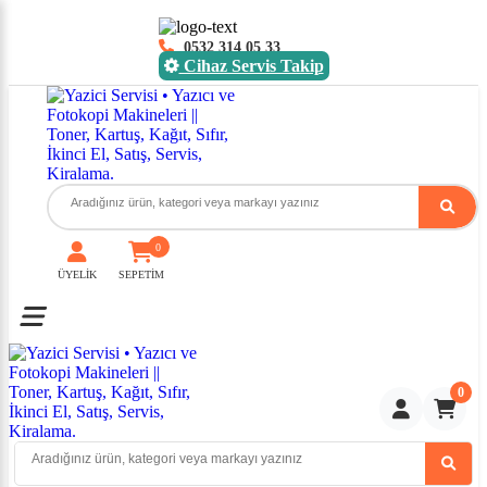
0532 314 05 33
Cihaz Servis Takip
0
ÜYELİK
SEPETİM
Toggle mobile menu
0