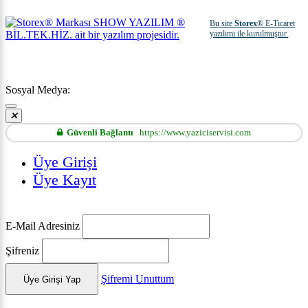
Bu site
Storex
® E-Ticaret
yazılımı ile kurulmuştur.
Sosyal Medya:
Güvenli Bağlantı
https://www.yaziciservisi.com
Üye Girişi
Üye Kayıt
E-Mail Adresiniz
Şifreniz
Şifremi Unuttum
Üye Girişi Yap