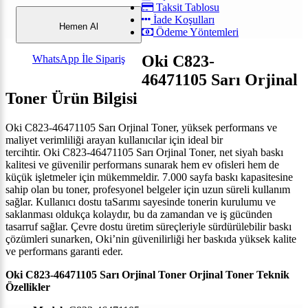
Taksit Tablosu
İade Koşulları
Hemen Al
Ödeme Yöntemleri
Oki
C823-
WhatsApp İle Sipariş
46471105
Sarı
Orjinal
Toner
Ürün Bilgisi
Oki
C823-46471105
Sarı
Orjinal Toner, yüksek performans ve
maliyet verimliliği arayan kullanıcılar için ideal bir
tercihtir.
Oki
C823-46471105
Sarı
Orjinal Toner, net siyah baskı
kalitesi ve güvenilir performans sunarak hem ev ofisleri hem de
küçük işletmeler için mükemmeldir.
7.000
sayfa baskı kapasitesine
sahip olan bu toner, profesyonel belgeler için uzun süreli kullanım
sağlar. Kullanıcı dostu taSarımı sayesinde tonerin kurulumu ve
saklanması oldukça kolaydır, bu da zamandan ve iş gücünden
tasarruf sağlar. Çevre dostu üretim süreçleriyle sürdürülebilir baskı
çözümleri sunarken, Oki’nin güvenilirliği her baskıda yüksek kalite
ve performans garanti eder.
Oki
C823-46471105
Sarı
Orjinal Toner
Orjinal Toner Teknik
Özellikler