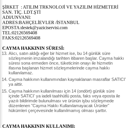
ŞİRKET : ATILIM TRKNOLOJİ VE YAZILIM HİZMETERİ
SAN. TİÇ. LDT.ŞTİ
ADI/UNVANI:
ADRES:BAHÇELİEVLER /İSTANBUL
EPOSTA:destek@yaziciservisi.com
TEL:02126569408
FAKS:02126569408
CAYMA HAKKININ SÜRESİ:
Alıcı, satın aldığı eğer bir hizmet ise, bu 14 günlük süre
sözleşmenin imzalandığı tarihten itibaren başlar. Cayma hakkı
süresi sona ermeden önce, tüketicinin onayı ile hizmetin
ifasına başlanan hizmet sözleşmelerinde cayma hakkı
kullanılamaz.
Cayma hakkının kullanımından kaynaklanan masraflar SATICI’
ya aittir.
Cayma hakkının kullanılması için 14 (ondört) günlük süre
içinde SATICI' ya iadeli taahhütlü posta, faks veya eposta ile
yazılı bildirimde bulunulması ve ürünün işbu sözleşmede
düzenlenen "Cayma Hakkı Kullanılamayacak Ürünler"
hükümleri çerçevesinde kullanılmamış olması şarttır.
CAYMA HAKKININ KULLANIMI: