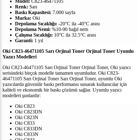
Model:
C823-46471105
Renk:
Sarı
Baskı Kapasitesi:
7.000
sayfa
Marka:
Oki
Depolama Sıcaklığı:
-20°C ila -40°C arası
Depolama Nemi:
%10-90 bağıl nem
Çalışma Sıcaklığı:
10°C ila 32.5°C arası
Garanti:
1 yıl
Oki
C823-46471105
Sarı
Orjinal Toner
Orjinal Toner Uyumlu
Yazıcı Modelleri
Oki
C823-46471105
Sarı
Orjinal Toner
Orjinal Toner, Oki yazıcı
serisindeki birçok modelle tamamen uyumludur.
Oki
C823-
46471105
Sarı
Orjinal Toner
Sarı
Orjinal Toner, uyumlu Oki
yazıcılarda güvenilir baskı performansı sunarak kullanıcılar için
kaliteli ve ekonomik bir baskı çözümü sağlar. Uyumlu yazıcı
modelleri şunlardır:
Oki C823
Oki C823DN
Oki C823N
Oki C833
Oki C833DN
Oki C833N
Oki C843