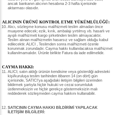
ancak bankanın alıcının hesabına 2-3 hafta içerisinde
aktarması olasıdır.
ALICININ ÜRÜNÜ KONTROL ETME YÜKÜMLÜLÜĞÜ:
Alıcı, sözleşme konusu mal/hizmeti teslim almadan önce
muayene edecek; ezik, kırık, ambalajı yırtılmış vb. hasarlı ve
ayıplı mal/hizmeti kargo şirketinden teslim almayacaktır.
Teslim alınan mal/hizmetin hasarsız ve sağlam olduğu kabul
edilecektir. ALICI , Teslimden sonra mal/hizmeti özenle
korunmak zorundadır. Cayma hakkı kullanılacaksa mal/hizmet
kullanılmamalıdır. Ürünle birlikte Fatura da iade edilmelidir.
CAYMA HAKKI:
ALICI; satın aldığı ürünün kendisine veya gösterdiği adresteki
kişi/kuruluşa teslim tarihinden itibaren 14 (on dört) gün
içerisinde, SATICI’ya aşağıdaki iletişim bilgileri üzerinden
bildirmek şartıyla hiçbir hukuki ve cezai sorumluluk
üstlenmeksizin ve hiçbir gerekçe göstermeksizin malı
reddederek sözleşmeden cayma hakkını kullanabilir.
SATICININ CAYMA HAKKI BİLDİRİMİ YAPILACAK
İLETİŞİM BİLGİLERİ: