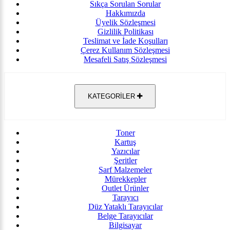
Sıkça Sorulan Sorular
Hakkımızda
Üyelik Sözleşmesi
Gizlilik Politikası
Teslimat ve İade Koşulları
Çerez Kullanım Sözleşmesi
Mesafeli Satış Sözleşmesi
KATEGORİLER
Toner
Kartuş
Yazıcılar
Şeritler
Sarf Malzemeler
Mürekkepler
Outlet Ürünler
Tarayıcı
Düz Yataklı Tarayıcılar
Belge Tarayıcılar
Bilgisayar