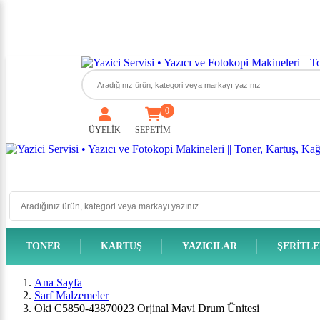
0
ÜYELİK
SEPETİM
TONER
KARTUŞ
YAZICILAR
ŞERITL
Ana Sayfa
Sarf Malzemeler
Oki C5850-43870023 Orjinal Mavi Drum Ünitesi