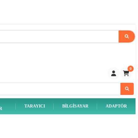
0
TARAYICI
BILGISAYAR
ADAPTÖR
R