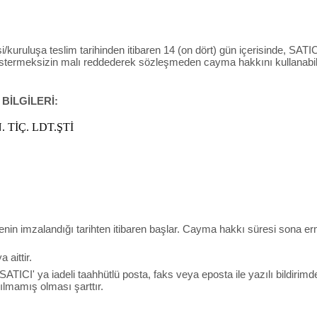
/kuruluşa teslim tarihinden itibaren 14 (on dört) gün içerisinde, SATICI’
östermeksizin malı reddederek sözleşmeden cayma hakkını kullanabili
 BİLGİLERİ:
 TİÇ. LDT.ŞTİ
menin imzalandığı tarihten itibaren başlar. Cayma hakkı süresi sona e
aittir.
 SATICI' ya iadeli taahhütlü posta, faks veya eposta ile yazılı bild
lmamış olması şarttır.