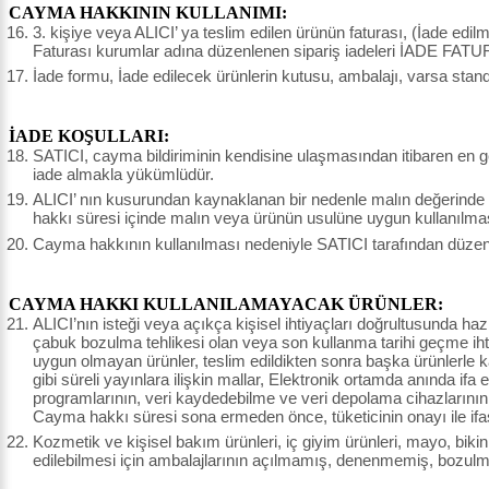
CAYMA HAKKININ KULLANIMI:
3. kişiye veya ALICI’ ya teslim edilen ürünün faturası, (İade edi
Faturası kurumlar adına düzenlenen sipariş iadeleri İADE FATU
İade formu, İade edilecek ürünlerin kutusu, ambalajı, varsa stand
İADE KOŞULLARI:
SATICI, cayma bildiriminin kendisine ulaşmasından itibaren en ge
iade almakla yükümlüdür.
ALICI’ nın kusurundan kaynaklanan bir nedenle malın değerinde
hakkı süresi içinde malın veya ürünün usulüne uygun kullanılma
Cayma hakkının kullanılması nedeniyle SATICI tarafından düzenle
CAYMA HAKKI KULLANILAMAYACAK ÜRÜNLER:
ALICI’nın isteği veya açıkça kişisel ihtiyaçları doğrultusunda haz
çabuk bozulma tehlikesi olan veya son kullanma tarihi geçme ihtim
uygun olmayan ürünler, teslim edildikten sonra başka ürünlerle
gibi süreli yayınlara ilişkin mallar, Elektronik ortamda anında ifa 
programlarının, veri kaydedebilme ve veri depolama cihazlarının,
Cayma hakkı süresi sona ermeden önce, tüketicinin onayı ile ifa
Kozmetik ve kişisel bakım ürünleri, iç giyim ürünleri, mayo, bikin
edilebilmesi için ambalajlarının açılmamış, denenmemiş, bozulm