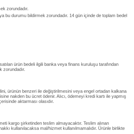
lmek zorundadır.
ıya bu durumu bildirmek zorundadır. 14 gün içinde de toplam bedel
 satılan ürün bedeli ilgili banka veya finans kuruluşu tarafından
k zorundadır.
lini, ürünün benzeri ile değiştirilmesini veya engel ortadan kalkana
ndisine nakden bu ücret ödenir. Alıcı, ödemeyi kredi kartı ile yapmış
çerisinde aktarması olasıdır.
eti kargo şirketinden teslim almayacaktır. Teslim alınan
kkı kullanılacaksa mal/hizmet kullanılmamalıdır. Ürünle birlikte