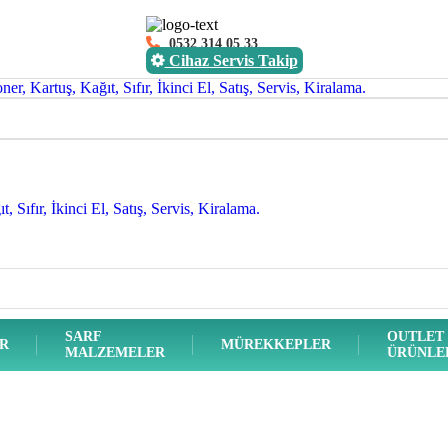
0532 314 05 33
Cihaz Servis Takip
SARF
OUTLET
ER
MÜREKKEPLER
MALZEMELER
ÜRÜNLE