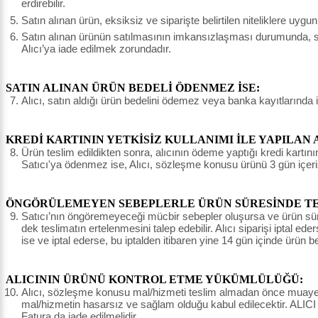
erdirebilir.
Satın alınan ürün, eksiksiz ve siparişte belirtilen niteliklere uyg
Satın alınan ürünün satılmasının imkansızlaşması durumunda, sat
Alıcı’ya iade edilmek zorundadır.
SATIN ALINAN ÜRÜN BEDELİ ÖDENMEZ İSE:
Alıcı, satın aldığı ürün bedelini ödemez veya banka kayıtlarında 
KREDİ KARTININ YETKİSİZ KULLANIMI İLE YAPILAN 
Ürün teslim edildikten sonra, alıcının ödeme yaptığı kredi kartının 
Satıcı'ya ödenmez ise, Alıcı, sözleşme konusu ürünü 3 gün içeri
ÖNGÖRÜLEMEYEN SEBEPLERLE ÜRÜN SÜRESİNDE TES
Satıcı’nın öngöremeyeceği mücbir sebepler oluşursa ve ürün süresin
dek teslimatın ertelenmesini talep edebilir. Alıcı siparişi iptal e
ise ve iptal ederse, bu iptalden itibaren yine 14 gün içinde ürün 
ALICININ ÜRÜNÜ KONTROL ETME YÜKÜMLÜLÜĞÜ:
Alıcı, sözleşme konusu mal/hizmeti teslim almadan önce muayene e
mal/hizmetin hasarsız ve sağlam olduğu kabul edilecektir. ALICI
Fatura da iade edilmelidir.