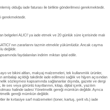
lemiş olduğu iade faturası ile birlikte gönderilmesi gerekmektedir.
si gerekmektedir.
an belgeleri ALICI’ ya iade etmek ve 20 günlük süre içerisinde malı
SATICI’ nın zararlarını tazmin etmekle yükümlüdür. Ancak cayma
u değildir.
mında faydalanılan indirim miktarı iptal edilir.
yo ve bikini altları, makyaj malzemeleri, tek kullanımlık ürünler,
n ambalajı açıldığı takdirde iade edilmesi sağlık ve hijyen açısından
onelik sözleşmesi kapsamında sağlananlar dışında, gazete ve dergi
le ses veya görüntü kayıtlarının, kitap, dijital içerik, yazılım
ş olması halinde iadesi Yönetmelik gereği mümkün değildir. Ayrıca
etmelik gereği mümkün değildir.
r ile kırtasiye sarf malzemeleri (toner, kartuş, şerit vb.) iade