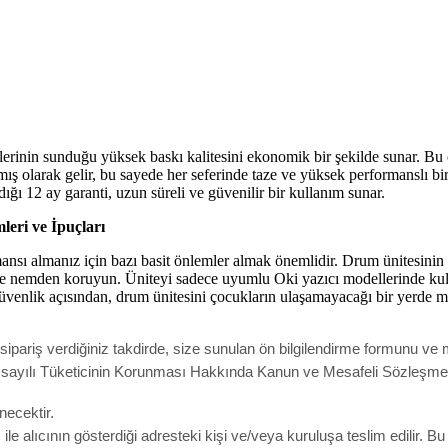
nin sunduğu yüksek baskı kalitesini ekonomik bir şekilde sunar. Bu orij
ış olarak gelir, bu sayede her seferinde taze ve yüksek performanslı bi
dığı 12 ay garanti, uzun süreli ve güvenilir bir kullanım sunar
.
eri ve İpuçları
sı almanız için bazı basit önlemler almak önemlidir. Drum ünitesinin
lık ve nemden koruyun. Üniteyi sadece uyumlu Oki yazıcı modellerinde ku
üvenlik açısından, drum ünitesini çocukların ulaşamayacağı bir yerde 
pariş verdiğiniz takdirde, size sunulan ön bilgilendirme formunu ve m
ak 6502 sayılı Tüketicinin Korunması Hakkında Kanun ve Mesafeli Sözleş
necektir.
e alıcının gösterdiği adresteki kişi ve/veya kuruluşa teslim edilir. B