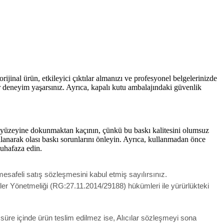
inal ürün, etkileyici çıktılar almanızı ve profesyonel belgelerinizde
r deneyim yaşarsınız. Ayrıca, kapalı kutu ambalajındaki güvenlik
 yüzeyine dokunmaktan kaçının, çünkü bu baskı kalitesini olumsuz
llanarak olası baskı sorunlarını önleyin. Ayrıca, kullanmadan önce
muhafaza edin.
esafeli satış sözleşmesini kabul etmiş sayılırsınız.
meler Yönetmeliği (RG:27.11.2014/29188) hükümleri ile yürürlükteki
u süre içinde ürün teslim edilmez ise, Alıcılar sözleşmeyi sona