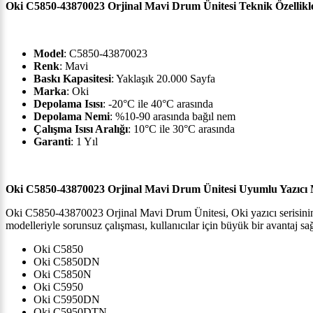
Oki C5850-43870023 Orjinal Mavi Drum Ünitesi
Teknik Özellikl
Model
:
C5850-43870023
Renk
:
Mavi
Baskı Kapasitesi
: Yaklaşık
20.000
Sayfa
Marka
: Oki
Depolama Isısı
: -20°C ile 40°C arasında
Depolama Nemi
: %10-90 arasında bağıl nem
Çalışma Isısı Aralığı
: 10°C ile 30°C arasında
Garanti
: 1 Yıl
Oki C5850-43870023 Orjinal Mavi Drum Ünitesi
Uyumlu Yazıcı 
Oki C5850-43870023 Orjinal Mavi Drum Ünitesi, Oki yazıcı serisinin ç
modelleriyle sorunsuz çalışması, kullanıcılar için büyük bir avantaj sağ
Oki C5850
Oki C5850DN
Oki C5850N
Oki C5950
Oki C5950DN
Oki C5950DTN