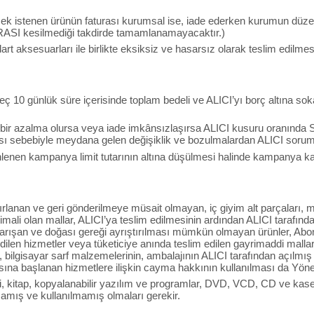
lmek istenen ürünün faturası kurumsal ise, iade ederken kurumun düzen
RASI kesilmediği takdirde tamamlanamayacaktır.)
art aksesuarları ile birlikte eksiksiz ve hasarsız olarak teslim edilme
ç 10 günlük süre içerisinde toplam bedeli ve ALICI’yı borç altına sok
 bir azalma olursa veya iade imkânsızlaşırsa ALICI kusuru oranında 
sı sebebiyle meydana gelen değişiklik ve bozulmalardan ALICI soruml
nen kampanya limit tutarının altına düşülmesi halinde kampanya kapsa
ırlanan ve geri gönderilmeye müsait olmayan, iç giyim alt parçaları, ma
ali olan mallar, ALICI’ya teslim edilmesinin ardından ALICI tarafında
 karışan ve doğası gereği ayrıştırılması mümkün olmayan ürünler, Ab
edilen hizmetler veya tüketiciye anında teslim edilen gayrimaddi mallar, i
 bilgisayar sarf malzemelerinin, ambalajının ALICI tarafından açılmı
sına başlanan hizmetlere ilişkin cayma hakkının kullanılması da Yön
i, kitap, kopyalanabilir yazılım ve programlar, DVD, VCD, CD ve kasetle
amış ve kullanılmamış olmaları gerekir.