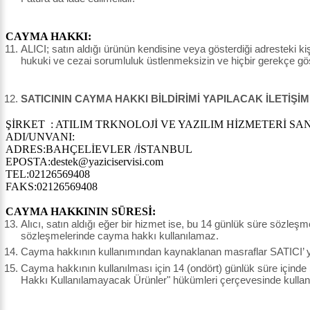
CAYMA HAKKI:
ALICI; satın aldığı ürünün kendisine veya gösterdiği adresteki kişi
hukuki ve cezai sorumluluk üstlenmeksizin ve hiçbir gerekçe g
SATICININ CAYMA HAKKI BİLDİRİMİ YAPILACAK İLETİŞİM
ŞİRKET : ATILIM TRKNOLOJİ VE YAZILIM HİZMETERİ SAN.
ADI/UNVANI:
ADRES:BAHÇELİEVLER /İSTANBUL
EPOSTA:destek@yaziciservisi.com
TEL:02126569408
FAKS:02126569408
CAYMA HAKKININ SÜRESİ:
Alıcı, satın aldığı eğer bir hizmet ise, bu 14 günlük süre sözleş
sözleşmelerinde cayma hakkı kullanılamaz.
Cayma hakkının kullanımından kaynaklanan masraflar SATICI’ ya 
Cayma hakkının kullanılması için 14 (ondört) günlük süre içinde
Hakkı Kullanılamayacak Ürünler" hükümleri çerçevesinde kullanı