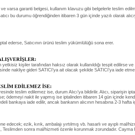
un ve varsa garanti belgesi, kullanım klavuzu gibi belgelerle teslim edi
ıcı bu durumu öğrendiğinden itibaren 3 gün içinde yazılı olarak alıc
iptal ederse, Satıcının ürünü teslim yükümlülüğü sona erer.
ALIŞVERİŞLER:
yetkisiz kişiler tarafından haksız olarak kullanıldığı tespit edilirse ve
sinde nakliye gideri SATICI’ya ait olacak şekilde SATICI’ya iade etme
LİM EDİLEMEZ İSE:
de teslim edilemez ise, durum Alıcı’ya bildirilir. Alıcı, siparişin ipta
derse; ödemeyi nakit ile yapmış ise iptalinden itibaren 14 gün içinde ke
bedeli bankaya iade edilir, ancak bankanın alıcının hesabına 2-3 hafta i
decek; ezik, kırık, ambalajı yırtılmış vb. hasarlı ve ayıplı mal/hizm
 , Teslimden sonra mal/hizmeti özenle korunmak zorundadır. Cayma ha