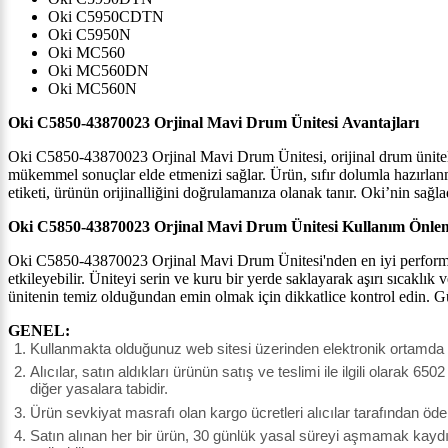
Oki C5950CDTN
Oki C5950N
Oki MC560
Oki MC560DN
Oki MC560N
Oki C5850-43870023 Orjinal Mavi Drum Ünitesi
Avantajları
Oki C5850-43870023 Orjinal Mavi Drum Ünitesi, orijinal drum üniteleri
mükemmel sonuçlar elde etmenizi sağlar. Ürün, sıfır dolumla hazırlanm
etiketi, ürünün orijinalliğini doğrulamanıza olanak tanır.
Oki
’ni
n sağla
Oki C5850-43870023 Orjinal Mavi Drum Ünitesi
Kullanım Önleml
Oki C5850-43870023 Orjinal Mavi Drum Ünitesi'nden en iyi performan
etkileyebilir. Üniteyi serin ve kuru bir yerde saklayarak aşırı sıcak
ünitenin temiz olduğundan emin olmak için dikkatlice kontrol edin. G
GENEL:
Kullanmakta olduğunuz web sitesi üzerinden elektronik ortamda si
Alıcılar, satın aldıkları ürünün satış ve teslimi ile ilgili olar
diğer yasalara tabidir.
Ürün sevkiyat masrafı olan kargo ücretleri alıcılar tarafından öde
Satın alınan her bir ürün, 30 günlük yasal süreyi aşmamak kaydı il