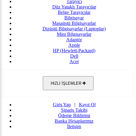
Tarayıcı
Düz Yataklı Tarayıcılar
Belge Tarayıcılar
Bilgisayar
Masaüstü Bilgisayarlar
Dizüstü Bilgisayarlar (Laptoplar)
Mini Bilgisayarlar
Adaptör
Apple
HP (Hewlett-Packard)
Dell
Acer
HIZLI İŞLEMLER
Giriş Yap
|
Kayıt Ol
Sipariş Takibi
Ödeme Bildirimi
Banka Hesaplarımız
İletişim