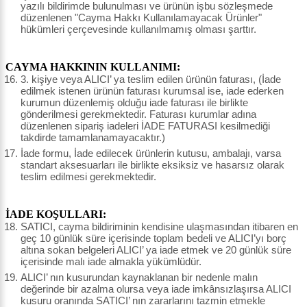
yazılı bildirimde bulunulması ve ürünün işbu sözleşmede
düzenlenen "Cayma Hakkı Kullanılamayacak Ürünler"
hükümleri çerçevesinde kullanılmamış olması şarttır.
CAYMA HAKKININ KULLANIMI:
3. kişiye veya ALICI’ ya teslim edilen ürünün faturası, (İade
edilmek istenen ürünün faturası kurumsal ise, iade ederken
kurumun düzenlemiş olduğu iade faturası ile birlikte
gönderilmesi gerekmektedir. Faturası kurumlar adına
düzenlenen sipariş iadeleri İADE FATURASI kesilmediği
takdirde tamamlanamayacaktır.)
İade formu, İade edilecek ürünlerin kutusu, ambalajı, varsa
standart aksesuarları ile birlikte eksiksiz ve hasarsız olarak
teslim edilmesi gerekmektedir.
İADE KOŞULLARI:
SATICI, cayma bildiriminin kendisine ulaşmasından itibaren en
geç 10 günlük süre içerisinde toplam bedeli ve ALICI’yı borç
altına sokan belgeleri ALICI’ ya iade etmek ve 20 günlük süre
içerisinde malı iade almakla yükümlüdür.
ALICI’ nın kusurundan kaynaklanan bir nedenle malın
değerinde bir azalma olursa veya iade imkânsızlaşırsa ALICI
kusuru oranında SATICI’ nın zararlarını tazmin etmekle