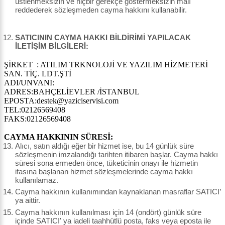
üstlenmeksizin ve hiçbir gerekçe göstermeksizin malı
reddederek sözleşmeden cayma hakkını kullanabilir.
SATICININ CAYMA HAKKI BİLDİRİMİ YAPILACAK
İLETİŞİM BİLGİLERİ:
ŞİRKET : ATILIM TRKNOLOJİ VE YAZILIM HİZMETERİ
SAN. TİÇ. LDT.ŞTİ
ADI/UNVANI:
ADRES:BAHÇELİEVLER /İSTANBUL
EPOSTA:destek@yaziciservisi.com
TEL:02126569408
FAKS:02126569408
CAYMA HAKKININ SÜRESİ:
Alıcı, satın aldığı eğer bir hizmet ise, bu 14 günlük süre
sözleşmenin imzalandığı tarihten itibaren başlar. Cayma hakkı
süresi sona ermeden önce, tüketicinin onayı ile hizmetin
ifasına başlanan hizmet sözleşmelerinde cayma hakkı
kullanılamaz.
Cayma hakkının kullanımından kaynaklanan masraflar SATICI’
ya aittir.
Cayma hakkının kullanılması için 14 (ondört) günlük süre
içinde SATICI' ya iadeli taahhütlü posta, faks veya eposta ile