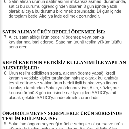
Satın alınan ürünün satılmasının imkansızlaşması durumunda,
satıcı bu durumu öğrendiğinden itibaren 3 gün içinde yazılı
olarak alıcıya bu durumu bildirmek zorundadır. 14 gün içinde
de toplam bedel Alıcı’ya iade edilmek zorundadır.
SATIN ALINAN ÜRÜN BEDELİ ÖDENMEZ İSE:
Alıcı, satın aldığı ürün bedelini ödemez veya banka
kayıtlarında iptal ederse, Satıcının ürünü teslim yükümlülüğü
sona erer.
KREDİ KARTININ YETKİSİZ KULLANIMI İLE YAPILAN
ALIŞVERİŞLER:
Ürün teslim edildikten sonra, alıcının ödeme yaptığı kredi
kartının yetkisiz kişiler tarafından haksız olarak kullanıldığı
tespit edilirse ve satılan ürün bedeli ilgili banka veya finans
kuruluşu tarafından Satıcı'ya ödenmez ise, Alıcı, sözleşme
konusu ürünü 3 gün içerisinde nakliye gideri SATICI’ya ait
olacak şekilde SATICI’ya iade etmek zorundadır.
ÖNGÖRÜLEMEYEN SEBEPLERLE ÜRÜN SÜRESİNDE
TESLİM EDİLEMEZ İSE:
Satıcı’nın öngöremeyeceği mücbir sebepler oluşursa ve ürün
süresinde teslim edilemez ise, durum Alıcı’ya bildirilir. Alıcı,