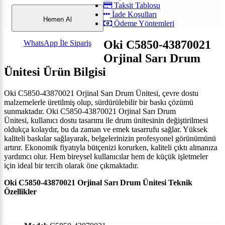
Taksit Tablosu
İade Koşulları
Hemen Al
Ödeme Yöntemleri
Oki C5850-43870021
WhatsApp İle Sipariş
Orjinal Sarı Drum
Ünitesi
Ürün Bilgisi
Oki C5850-43870021 Orjinal Sarı Drum Ünitesi, çevre dostu
malzemelerle üretilmiş olup, sürdürülebilir bir baskı çözümü
sunmaktadır.
Oki C5850-43870021 Orjinal Sarı Drum
Ünitesi, k
ullanıcı dostu tasarımı ile drum ünitesinin değiştirilmesi
oldukça kolaydır, bu da zaman ve emek tasarrufu sağlar. Yüksek
kaliteli baskılar sağlayarak, belgelerinizin profesyonel görünümünü
artırır. Ekonomik fiyatıyla bütçenizi korurken, kaliteli çıktı almanıza
yardımcı olur. Hem bireysel kullanıcılar hem de küçük işletmeler
için ideal bir tercih olarak öne çıkmaktadır.
Oki C5850-43870021 Orjinal Sarı Drum Ünitesi
Teknik
Özellikler