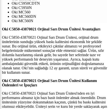
Oki C5950CDTN
Oki C5950N
Oki MC560
Oki MC560DN
Oki MC560N
Oki C5850-43870021 Orjinal Sarı Drum Ünitesi
Avantajları
Oki C5850-43870021 Orjinal Sarı Drum Ünitesi, orijinal drum
ünitelerinin sunduğu yüksek baskı kalitesini ekonomik bir şekilde
sunar. Bu orijinal ürün, etkileyici çıktılar almanızı ve profesyonel
belgelerinizde mükemmel sonuçlar elde etmenizi sağlar. Ürün, sıfır
dolumla hazırlanmış olarak gelir, bu sayede her seferinde taze ve
yüksek performanslı bir deneyim yaşarsınız. Ayrıca, kapalı kutu
ambalajındaki güvenlik etiketi, ürünün orijinalliğini doğrulamanıza
olanak tanır.
Oki
’ni
n sağladığı 12 ay garanti, uzun süreli ve güvenilir
bir kullanım sunar
.
Oki C5850-43870021 Orjinal Sarı Drum Ünitesi
Kullanım
Önlemleri ve İpuçları
Oki C5850-43870021 Orjinal Sarı Drum Ünitesi'nden en iyi
performansı almanız için bazı basit önlemler almak önemlidir. Drum
ünitesinin yüzeyine dokunmaktan kaçının, çünkü bu baskı kalitesini
olumsuz etkileyebilir. Üniteyi serin ve kuru bir yerde saklayarak aşırı