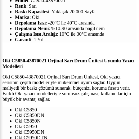
Model
:
C5850-43870021
Renk
:
Sarı
Baskı Kapasitesi
: Yaklaşık
20.000
Sayfa
Marka
:
Oki
Depolama Isısı
: -20°C ile 40°C arasında
Depolama Nemi
: %10-90 arasında bağıl nem
Çalışma Isısı Aralığı
: 10°C ile 30°C arasında
Garanti
: 1 Yıl
Oki C5850-43870021 Orjinal Sarı Drum Ünitesi
Uyumlu Yazıcı
Modelleri
Oki C5850-43870021 Orjinal Sarı Drum Ünitesi,
Oki
yazıcı
serisinin çeşitli modelleriyle mükemmel uyum sağlar. Uygun
maliyetli bir baskı çözümü sunarak, bütçenizi koruma fırsatı verir.
Farklı
Oki
yazıcı modelleriyle sorunsuz çalışması, kullanıcılar için
büyük bir avantaj sağlar.
Oki C5850
Oki C5850DN
Oki C5850N
Oki C5950
Oki C5950DN
Oki C5950DTN