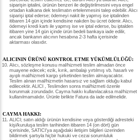
siparişin iptalini, ürünün benzeri ile değiştirilmesini veya engel
ortadan kalkana dek teslimatın ertelenmesini talep edebilir. Alıcı
siparişi iptal ederse; ödemeyi nakit ile yapmış ise iptalinden
itibaren 14 gün içinde kendisine nakden bu ücret ödenir. Alıcı,
ödemeyi kredi kartı ile yapmış ise ve iptal ederse, bu iptalden
itibaren yine 14 gün içinde ürün bedeli bankaya iade edilir,
ancak bankanın alıcının hesabına 2-3 hafta içerisinde
aktarması olasıdır.
ALICININ ÜRÜNÜ KONTROL ETME YÜKÜMLÜLÜĞÜ:
Alıcı, sözleşme konusu mal/hizmeti teslim almadan önce
muayene edecek; ezik, kırık, ambalajı yırtılmış vb. hasarlı ve
ayıplı mal/hizmeti kargo şirketinden teslim almayacaktır.
Teslim alınan mal/hizmetin hasarsız ve sağlam olduğu kabul
edilecektir. ALICI , Teslimden sonra mal/hizmeti özenle
korunmak zorundadır. Cayma hakkı kullanılacaksa mal/hizmet
kullanılmamalıdır. Ürünle birlikte Fatura da iade edilmelidir.
CAYMA HAKKI:
ALICI; satın aldığı ürünün kendisine veya gösterdiği adresteki
kişi/kuruluşa teslim tarihinden itibaren 14 (on dört) gün
içerisinde, SATICI’ya aşağıdaki iletişim bilgileri üzerinden
bildirmek şartıyla hiçbir hukuki ve cezai sorumluluk