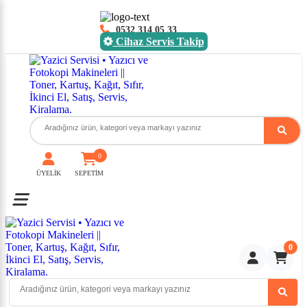
0532 314 05 33
Cihaz Servis Takip
0
ÜYELİK
SEPETİM
Toggle mobile menu
0