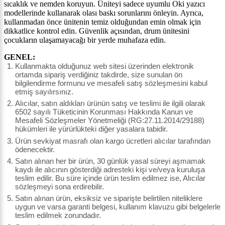
sıcaklık ve nemden koruyun. Üniteyi sadece uyumlu
Oki
yazıcı
modellerinde kullanarak olası baskı sorunlarını önleyin. Ayrıca,
kullanmadan önce ünitenin temiz olduğundan emin olmak için
dikkatlice kontrol edin. Güvenlik açısından, drum ünitesini
çocukların ulaşamayacağı bir yerde muhafaza edin.
GENEL:
Kullanmakta olduğunuz web sitesi üzerinden elektronik
ortamda sipariş verdiğiniz takdirde, size sunulan ön
bilgilendirme formunu ve mesafeli satış sözleşmesini kabul
etmiş sayılırsınız.
Alıcılar, satın aldıkları ürünün satış ve teslimi ile ilgili olarak
6502 sayılı Tüketicinin Korunması Hakkında Kanun ve
Mesafeli Sözleşmeler Yönetmeliği (RG:27.11.2014/29188)
hükümleri ile yürürlükteki diğer yasalara tabidir.
Ürün sevkiyat masrafı olan kargo ücretleri alıcılar tarafından
ödenecektir.
Satın alınan her bir ürün, 30 günlük yasal süreyi aşmamak
kaydı ile alıcının gösterdiği adresteki kişi ve/veya kuruluşa
teslim edilir. Bu süre içinde ürün teslim edilmez ise, Alıcılar
sözleşmeyi sona erdirebilir.
Satın alınan ürün, eksiksiz ve siparişte belirtilen niteliklere
uygun ve varsa garanti belgesi, kullanım klavuzu gibi belgelerle
teslim edilmek zorundadır.