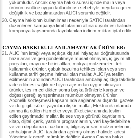
yükümlüdür. Ancak cayma hakkı süresi içinde malın veya
ürünün usulüne uygun kullanılması sebebiyle meydana gelen
değişiklik ve bozulmalardan ALICI sorumlu değildir.
Cayma hakkının kullanılması nedeniyle SATICI tarafından
düzenlenen kampanya limit tutarının altına düşülmesi halinde
kampanya kapsamında faydalanılan indirim miktarı iptal edilir.
CAYMA HAKKI KULLANILAMAYACAK ÜRÜNLER:
ALICI’nın isteği veya açıkça kişisel ihtiyaçları doğrultusunda
hazırlanan ve geri gönderilmeye müsait olmayan, iç giyim alt
parçaları, mayo ve bikini altları, makyaj malzemeleri, tek
kullanımlık ürünler, çabuk bozulma tehlikesi olan veya son
kullanma tarihi geçme ihtimali olan mallar, ALICI’ya teslim
edilmesinin ardından ALICI tarafından ambalajı açıldığı takdirde
iade edilmesi sağlık ve hijyen açısından uygun olmayan
ürünler, teslim edildikten sonra başka ürünlerle karışan ve
doğası gereği ayrıştırılması mümkün olmayan ürünler,
Abonelik sözleşmesi kapsamında sağlananlar dışında, gazete
ve dergi gibi süreli yayınlara ilişkin mallar, Elektronik ortamda
anında ifa edilen hizmetler veya tüketiciye anında teslim
edilen gayrimaddi mallar, ile ses veya görüntü kayıtlarının,
kitap, dijital içerik, yazılım programlarının, veri kaydedebilme
ve veri depolama cihazlarının, bilgisayar sarf malzemelerinin,
ambalajının ALICI tarafından açılmış olması halinde iadesi
Yönetmelik gereği mümkün değildir. Ayrıca Cayma hakkı