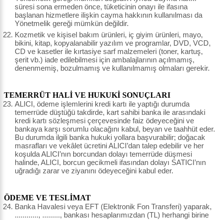
süresi sona ermeden önce, tüketicinin onayı ile ifasına
başlanan hizmetlere ilişkin cayma hakkının kullanılması da
Yönetmelik gereği mümkün değildir.
Kozmetik ve kişisel bakım ürünleri, iç giyim ürünleri, mayo,
bikini, kitap, kopyalanabilir yazılım ve programlar, DVD, VCD,
CD ve kasetler ile kırtasiye sarf malzemeleri (toner, kartuş,
şerit vb.) iade edilebilmesi için ambalajlarının açılmamış,
denenmemiş, bozulmamış ve kullanılmamış olmaları gerekir.
TEMERRÜT HALİ VE HUKUKİ SONUÇLARI
ALICI, ödeme işlemlerini kredi kartı ile yaptığı durumda
temerrüde düştüğü takdirde, kart sahibi banka ile arasındaki
kredi kartı sözleşmesi çerçevesinde faiz ödeyeceğini ve
bankaya karşı sorumlu olacağını kabul, beyan ve taahhüt eder.
Bu durumda ilgili banka hukuki yollara başvurabilir; doğacak
masrafları ve vekâlet ücretini ALICI’dan talep edebilir ve her
koşulda ALICI’nın borcundan dolayı temerrüde düşmesi
halinde, ALICI, borcun gecikmeli ifasından dolayı SATICI’nın
uğradığı zarar ve ziyanını ödeyeceğini kabul eder.
ÖDEME VE TESLİMAT
Banka Havalesi veya EFT (Elektronik Fon Transferi) yaparak,
............, ........., bankası hesaplarımızdan (TL) herhangi birine