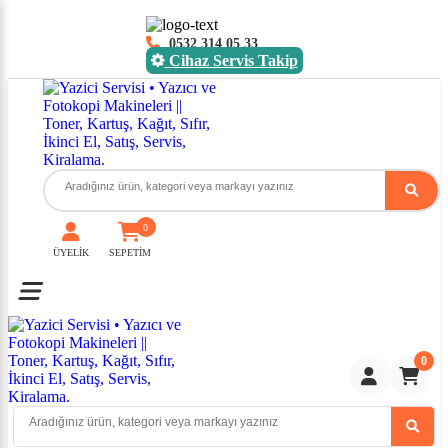
0532 314 05 33
Cihaz Servis Takip
0
ÜYELİK
SEPETİM
Toggle mobile menu
0