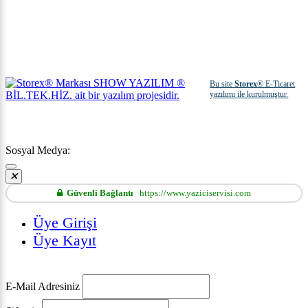
Bu site
Storex
® E-Ticaret
yazılımı ile kurulmuştur.
Sosyal Medya:
Güvenli Bağlantı
https://www.yaziciservisi.com
Üye Girişi
Üye Kayıt
E-Mail Adresiniz