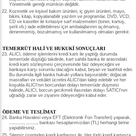
Yönetmelik gereği mümkün değildir.
Kozmetik ve kişisel bakım ürünleri, iç giyim ürünleri, mayo,
bikini, kitap, kopyalanabilir yazılım ve programlar, DVD, VCD,
CD ve kasetler ile kırtasiye sarf malzemeleri (toner, kartuş,
şerit vb.) iade edilebilmesi için ambalajlarının açılmamış,
denenmemiş, bozulmamış ve kullanılmamış olmaları gerekir.
TEMERRÜT HALİ VE HUKUKİ SONUÇLARI
ALICI, ödeme işlemlerini kredi kartı ile yaptığı durumda
temerrüde düştüğü takdirde, kart sahibi banka ile arasındaki
kredi kartı sözleşmesi çerçevesinde faiz ödeyeceğini ve
bankaya karşı sorumlu olacağını kabul, beyan ve taahhüt eder.
Bu durumda ilgili banka hukuki yollara başvurabilir; doğacak
masrafları ve vekâlet ücretini ALICI’dan talep edebilir ve her
koşulda ALICI’nın borcundan dolayı temerrüde düşmesi
halinde, ALICI, borcun gecikmeli ifasından dolayı SATICI’nın
uğradığı zarar ve ziyanını ödeyeceğini kabul eder.
ÖDEME VE TESLİMAT
Banka Havalesi veya EFT (Elektronik Fon Transferi) yaparak,
............, ........., bankası hesaplarımızdan (TL) herhangi birine
yapabilirsiniz.
Sitemiz üzerinden kredi kartlarınız ile, Her türlü kredi kartınıza