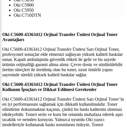
Oki C5900
Oki C5950
Oki C710DTN
Oki C5600-43363412 Orjinal Transfer Ünitesi
Orjinal Toner
Avantajları
Oki C5600-43363412 Orjinal Transfer Ünitesi
Sarı Orjinal Toner,
profesyonel sonuçlar elde etmenizi sağlayan yüksek kaliteli baskılar
sunar. Kapalı ambalajında güvenlik etiketi ile gelir ve bu sayede
ürünün orijinalliği garanti altına alınır. Çevre dostu ve sürdürülebilir
üretim süreçleri ile üretilmiş olan bu toner, uzun ömürlü yapısı
sayesinde sürekli yüksek kaliteli baskılar sağlar.
Oki C5600-43363412 Orjinal Transfer Ünitesi
Orjinal Toner
Kullanım İpuçları ve Dikkat Edilmesi Gerekenler
Oki C5600-43363412 Orjinal Transfer Ünitesi
Sarı Orjinal Toner’in
en iyi performansını sağlamak için dikkatli kullanılmalıdır. Toner
silindirine dokunmaktan kaçının, çünkü bu baskı kalitesini olumsuz
etkileyebilir. Toneri serin ve kuru bir ortamda muhafaza ederek aşırı
sıcaklık ve nemden koruyun. Yalnızca uyumlu Oki yazıcı
modelleriyle kullanarak baskı sorunlarını önleyin. Toneri