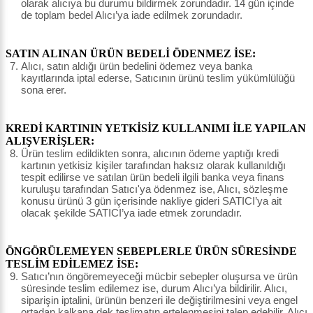
olarak alıcıya bu durumu bildirmek zorundadır. 14 gün içinde
de toplam bedel Alıcı’ya iade edilmek zorundadır.
SATIN ALINAN ÜRÜN BEDELİ ÖDENMEZ İSE:
Alıcı, satın aldığı ürün bedelini ödemez veya banka
kayıtlarında iptal ederse, Satıcının ürünü teslim yükümlülüğü
sona erer.
KREDİ KARTININ YETKİSİZ KULLANIMI İLE YAPILAN
ALIŞVERİŞLER:
Ürün teslim edildikten sonra, alıcının ödeme yaptığı kredi
kartının yetkisiz kişiler tarafından haksız olarak kullanıldığı
tespit edilirse ve satılan ürün bedeli ilgili banka veya finans
kuruluşu tarafından Satıcı'ya ödenmez ise, Alıcı, sözleşme
konusu ürünü 3 gün içerisinde nakliye gideri SATICI’ya ait
olacak şekilde SATICI’ya iade etmek zorundadır.
ÖNGÖRÜLEMEYEN SEBEPLERLE ÜRÜN SÜRESİNDE
TESLİM EDİLEMEZ İSE:
Satıcı’nın öngöremeyeceği mücbir sebepler oluşursa ve ürün
süresinde teslim edilemez ise, durum Alıcı’ya bildirilir. Alıcı,
siparişin iptalini, ürünün benzeri ile değiştirilmesini veya engel
ortadan kalkana dek teslimatın ertelenmesini talep edebilir. Alıcı