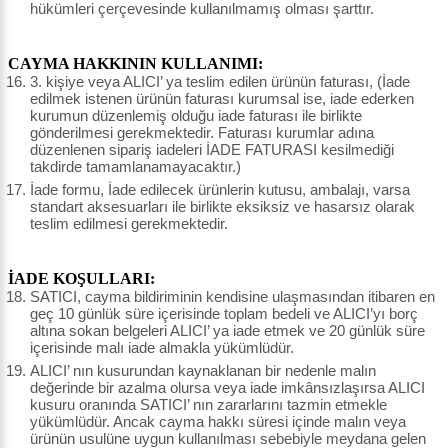
hükümleri çerçevesinde kullanılmamış olması şarttır.
CAYMA HAKKININ KULLANIMI:
3. kişiye veya ALICI’ ya teslim edilen ürünün faturası, (İade
edilmek istenen ürünün faturası kurumsal ise, iade ederken
kurumun düzenlemiş olduğu iade faturası ile birlikte
gönderilmesi gerekmektedir. Faturası kurumlar adına
düzenlenen sipariş iadeleri İADE FATURASI kesilmediği
takdirde tamamlanamayacaktır.)
İade formu, İade edilecek ürünlerin kutusu, ambalajı, varsa
standart aksesuarları ile birlikte eksiksiz ve hasarsız olarak
teslim edilmesi gerekmektedir.
İADE KOŞULLARI:
SATICI, cayma bildiriminin kendisine ulaşmasından itibaren en
geç 10 günlük süre içerisinde toplam bedeli ve ALICI’yı borç
altına sokan belgeleri ALICI’ ya iade etmek ve 20 günlük süre
içerisinde malı iade almakla yükümlüdür.
ALICI’ nın kusurundan kaynaklanan bir nedenle malın
değerinde bir azalma olursa veya iade imkânsızlaşırsa ALICI
kusuru oranında SATICI’ nın zararlarını tazmin etmekle
yükümlüdür. Ancak cayma hakkı süresi içinde malın veya
ürünün usulüne uygun kullanılması sebebiyle meydana gelen