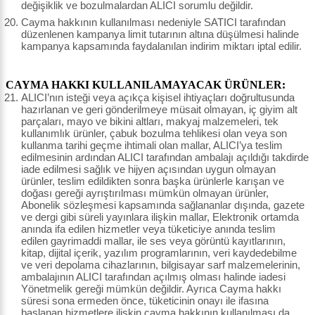
değişiklik ve bozulmalardan ALICI sorumlu değildir.
Cayma hakkının kullanılması nedeniyle SATICI tarafından
düzenlenen kampanya limit tutarının altına düşülmesi halinde
kampanya kapsamında faydalanılan indirim miktarı iptal edilir.
CAYMA HAKKI KULLANILAMAYACAK ÜRÜNLER:
ALICI’nın isteği veya açıkça kişisel ihtiyaçları doğrultusunda
hazırlanan ve geri gönderilmeye müsait olmayan, iç giyim alt
parçaları, mayo ve bikini altları, makyaj malzemeleri, tek
kullanımlık ürünler, çabuk bozulma tehlikesi olan veya son
kullanma tarihi geçme ihtimali olan mallar, ALICI’ya teslim
edilmesinin ardından ALICI tarafından ambalajı açıldığı takdirde
iade edilmesi sağlık ve hijyen açısından uygun olmayan
ürünler, teslim edildikten sonra başka ürünlerle karışan ve
doğası gereği ayrıştırılması mümkün olmayan ürünler,
Abonelik sözleşmesi kapsamında sağlananlar dışında, gazete
ve dergi gibi süreli yayınlara ilişkin mallar, Elektronik ortamda
anında ifa edilen hizmetler veya tüketiciye anında teslim
edilen gayrimaddi mallar, ile ses veya görüntü kayıtlarının,
kitap, dijital içerik, yazılım programlarının, veri kaydedebilme
ve veri depolama cihazlarının, bilgisayar sarf malzemelerinin,
ambalajının ALICI tarafından açılmış olması halinde iadesi
Yönetmelik gereği mümkün değildir. Ayrıca Cayma hakkı
süresi sona ermeden önce, tüketicinin onayı ile ifasına
başlanan hizmetlere ilişkin cayma hakkının kullanılması da