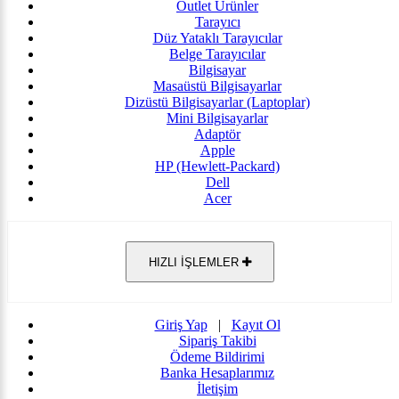
Outlet Ürünler
Tarayıcı
Düz Yataklı Tarayıcılar
Belge Tarayıcılar
Bilgisayar
Masaüstü Bilgisayarlar
Dizüstü Bilgisayarlar (Laptoplar)
Mini Bilgisayarlar
Adaptör
Apple
HP (Hewlett-Packard)
Dell
Acer
HIZLI İŞLEMLER
Giriş Yap
|
Kayıt Ol
Sipariş Takibi
Ödeme Bildirimi
Banka Hesaplarımız
İletişim