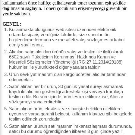
kullanmadan önce hafifçe çalkalayarak toner tozunun eşit şekilde
dağılmasını sağlayın. Toneri çocukların erişemeyeceği güvenli bir
yerde saklayın.
GENEL:
Kullanmakta olduğunuz web sitesi üzerinden elektronik
ortamda sipariş verdiğiniz takdirde, size sunulan ön
bilgilendirme formunu ve mesafeli satış sözleşmesini kabul
etmiş sayılırsınız.
Alıcılar, satın aldıkları ürünün satış ve teslimi ile ilgili olarak
6502 sayılı Tüketicinin Korunması Hakkında Kanun ve
Mesafeli Sözleşmeler Yönetmeliği (RG:27.11.2014/29188)
hükümleri ile yürürlükteki diğer yasalara tabidir.
Ürün sevkiyat masrafı olan kargo ücretleri alıcılar tarafından
ödenecektir.
Satın alınan her bir ürün, 30 günlük yasal süreyi aşmamak
kaydı ile alıcının gösterdiği adresteki kişi ve/veya kuruluşa
teslim edilir. Bu süre içinde ürün teslim edilmez ise, Alıcılar
sözleşmeyi sona erdirebilir.
Satın alınan ürün, eksiksiz ve siparişte belirtilen niteliklere
uygun ve varsa garanti belgesi, kullanım klavuzu gibi belgelerle
teslim edilmek zorundadır.
Satın alınan ürünün satılmasının imkansızlaşması durumunda,
satıcı bu durumu öğrendiğinden itibaren 3 gün içinde yazılı