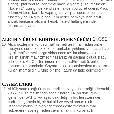
siparişi iptal ederse; ödemeyi nakit ile yapmış ise iptalinden
itibaren 14 gün içinde kendisine nakden bu ücret ödenir. Alıcı,
ödemeyi kredi kartı ile yapmış ise ve iptal ederse, bu iptalden
itibaren yine 14 gün içinde ürün bedeli bankaya iade edilir,
ancak bankanın alıcının hesabına 2-3 hafta içerisinde
aktarması olasıdır.
ALICININ ÜRÜNÜ KONTROL ETME YÜKÜMLÜLÜĞÜ:
Alıcı, sözleşme konusu mal/hizmeti teslim almadan önce
muayene edecek; ezik, kırık, ambalajı yırtılmış vb. hasarlı ve
ayıplı mal/hizmeti kargo şirketinden teslim almayacaktır.
Teslim alınan mal/hizmetin hasarsız ve sağlam olduğu kabul
edilecektir. ALICI , Teslimden sonra mal/hizmeti özenle
korunmak zorundadır. Cayma hakkı kullanılacaksa mal/hizmet
kullanılmamalıdır. Ürünle birlikte Fatura da iade edilmelidir.
CAYMA HAKKI:
ALICI; satın aldığı ürünün kendisine veya gösterdiği adresteki
kişi/kuruluşa teslim tarihinden itibaren 14 (on dört) gün
içerisinde, SATICI’ya aşağıdaki iletişim bilgileri üzerinden
bildirmek şartıyla hiçbir hukuki ve cezai sorumluluk
üstlenmeksizin ve hiçbir gerekçe göstermeksizin malı
reddederek sözleşmeden cayma hakkını kullanabilir.