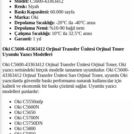
Model:
C5600-43363412
Renk:
Siyah
Baskı Kapasitesi:
60.000
sayfa
Marka:
Oki
Depolama Sıcaklığı:
-20°C ila -40°C arası
Depolama Nemi:
%10-90 bağıl nem
Çalışma Sıcaklığı:
10°C ila 32.5°C arası
Garanti:
1 yıl
Oki C5600-43363412 Orjinal Transfer Ünitesi
Orjinal Toner
Uyumlu Yazıcı Modelleri
Oki C5600-43363412 Orjinal Transfer Ünitesi
Orjinal Toner, Oki
yazıcı serisindeki birçok modelle tamamen uyumludur.
Oki C5600-
43363412 Orjinal Transfer Ünitesi
Sarı Orjinal Toner, uyumlu Oki
yazıcılarda güvenilir baskı performansı sunarak kullanıcılar için
kaliteli ve ekonomik bir baskı çözümü sağlar. Uyumlu yazıcı
modelleri şunlardır:
Oki C5550mfp
Oki C5600N
Oki C5650
Oki C5700N
Oki C5750DN
Oki C5800
Oki C5850