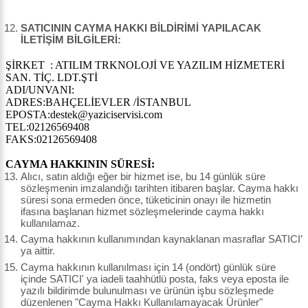
SATICININ CAYMA HAKKI BİLDİRİMİ YAPILACAK
İLETİŞİM BİLGİLERİ:
ŞİRKET : ATILIM TRKNOLOJİ VE YAZILIM HİZMETERİ
SAN. TİÇ. LDT.ŞTİ
ADI/UNVANI:
ADRES:BAHÇELİEVLER /İSTANBUL
EPOSTA:destek@yaziciservisi.com
TEL:02126569408
FAKS:02126569408
CAYMA HAKKININ SÜRESİ:
Alıcı, satın aldığı eğer bir hizmet ise, bu 14 günlük süre
sözleşmenin imzalandığı tarihten itibaren başlar. Cayma hakkı
süresi sona ermeden önce, tüketicinin onayı ile hizmetin
ifasına başlanan hizmet sözleşmelerinde cayma hakkı
kullanılamaz.
Cayma hakkının kullanımından kaynaklanan masraflar SATICI’
ya aittir.
Cayma hakkının kullanılması için 14 (ondört) günlük süre
içinde SATICI' ya iadeli taahhütlü posta, faks veya eposta ile
yazılı bildirimde bulunulması ve ürünün işbu sözleşmede
düzenlenen "Cayma Hakkı Kullanılamayacak Ürünler"