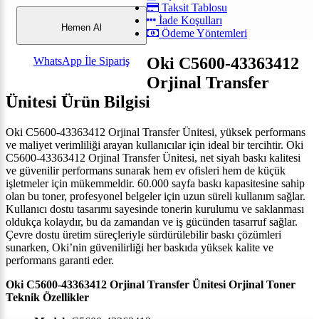
Taksit Tablosu
İade Koşulları
Hemen Al
Ödeme Yöntemleri
Oki C5600-43363412
WhatsApp İle Sipariş
Orjinal Transfer
Ünitesi
Ürün Bilgisi
Oki C5600-43363412 Orjinal Transfer Ünitesi, yüksek performans
ve maliyet verimliliği arayan kullanıcılar için ideal bir tercihtir.
Oki
C5600-43363412 Orjinal Transfer Ünitesi, net siyah baskı kalitesi
ve güvenilir performans sunarak hem ev ofisleri hem de küçük
işletmeler için mükemmeldir.
60.000
sayfa baskı kapasitesine sahip
olan bu toner, profesyonel belgeler için uzun süreli kullanım sağlar.
Kullanıcı dostu tasarımı sayesinde tonerin kurulumu ve saklanması
oldukça kolaydır, bu da zamandan ve iş gücünden tasarruf sağlar.
Çevre dostu üretim süreçleriyle sürdürülebilir baskı çözümleri
sunarken, Oki’nin güvenilirliği her baskıda yüksek kalite ve
performans garanti eder.
Oki C5600-43363412 Orjinal Transfer Ünitesi
Orjinal Toner
Teknik Özellikler