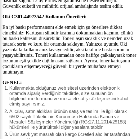
baskılar sağlar. 12 ay Printwell garantisi ile desteklenmiştir.
Güvenlik etiketli ve mühürlü orijinal ambalajında teslim edilir.
Oki C301-44973542 Kullanım Önerileri:
En iyi baskı performansını elde etmek için şu önerilere dikkat
etmelisiniz: Kartuşun silindir kısmına dokunmaktan kaçının, çünkü
bu baskı kalitesini düşürebilir. Toneri aşırı sıcaklık ve nemden uzak
tutarak serin ve kuru bir ortamda saklayın. Yalnızca uyumlu Oki
yazıcılarla kullanmanız tavsiye edilir; aksi takdirde baskı sorunları
yaşayabilirsiniz. Toneri kullanmadan önce hafifçe çalkalayarak toner
tozunun eşit şekilde dağılmasını sağlayın. Ayrıca, toner kartuşunu
çocukların erişemeyeceği güvenli bir yerde muhafaza etmeyi
unutmayın.
GENEL:
Kullanmakta olduğunuz web sitesi üzerinden elektronik
ortamda sipariş verdiğiniz takdirde, size sunulan ön
bilgilendirme formunu ve mesafeli satış sözleşmesini kabul
etmiş sayılırsınız.
Alıcılar, satın aldıkları ürünün satış ve teslimi ile ilgili olarak
6502 sayılı Tüketicinin Korunması Hakkında Kanun ve
Mesafeli Sözleşmeler Yönetmeliği (RG:27.11.2014/29188)
hükümleri ile yürürlükteki diğer yasalara tabidir.
Ürün sevkiyat masrafı olan kargo ücretleri alıcılar tarafından