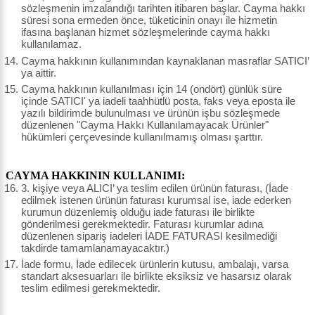
sözleşmenin imzalandığı tarihten itibaren başlar. Cayma hakkı
süresi sona ermeden önce, tüketicinin onayı ile hizmetin
ifasına başlanan hizmet sözleşmelerinde cayma hakkı
kullanılamaz.
Cayma hakkının kullanımından kaynaklanan masraflar SATICI’
ya aittir.
Cayma hakkının kullanılması için 14 (ondört) günlük süre
içinde SATICI' ya iadeli taahhütlü posta, faks veya eposta ile
yazılı bildirimde bulunulması ve ürünün işbu sözleşmede
düzenlenen "Cayma Hakkı Kullanılamayacak Ürünler"
hükümleri çerçevesinde kullanılmamış olması şarttır.
CAYMA HAKKININ KULLANIMI:
3. kişiye veya ALICI’ ya teslim edilen ürünün faturası, (İade
edilmek istenen ürünün faturası kurumsal ise, iade ederken
kurumun düzenlemiş olduğu iade faturası ile birlikte
gönderilmesi gerekmektedir. Faturası kurumlar adına
düzenlenen sipariş iadeleri İADE FATURASI kesilmediği
takdirde tamamlanamayacaktır.)
İade formu, İade edilecek ürünlerin kutusu, ambalajı, varsa
standart aksesuarları ile birlikte eksiksiz ve hasarsız olarak
teslim edilmesi gerekmektedir.