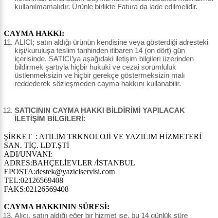
kullanılmamalıdır. Ürünle birlikte Fatura da iade edilmelidir.
CAYMA HAKKI:
ALICI; satın aldığı ürünün kendisine veya gösterdiği adresteki
kişi/kuruluşa teslim tarihinden itibaren 14 (on dört) gün
içerisinde, SATICI’ya aşağıdaki iletişim bilgileri üzerinden
bildirmek şartıyla hiçbir hukuki ve cezai sorumluluk
üstlenmeksizin ve hiçbir gerekçe göstermeksizin malı
reddederek sözleşmeden cayma hakkını kullanabilir.
SATICININ CAYMA HAKKI BİLDİRİMİ YAPILACAK
İLETİŞİM BİLGİLERİ:
ŞİRKET : ATILIM TRKNOLOJİ VE YAZILIM HİZMETERİ
SAN. TİÇ. LDT.ŞTİ
ADI/UNVANI:
ADRES:BAHÇELİEVLER /İSTANBUL
EPOSTA:destek@yaziciservisi.com
TEL:02126569408
FAKS:02126569408
CAYMA HAKKININ SÜRESİ:
Alıcı, satın aldığı eğer bir hizmet ise, bu 14 günlük süre