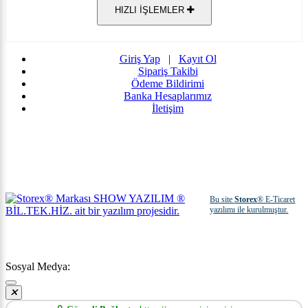
HIZLI İŞLEMLER
Giriş Yap
|
Kayıt Ol
Sipariş Takibi
Ödeme Bildirimi
Banka Hesaplarımız
İletişim
Bu site
Storex
® E-Ticaret
yazılımı ile kurulmuştur.
Sosyal Medya: