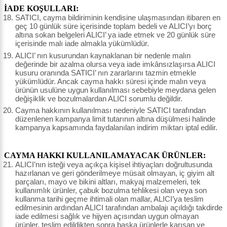
İADE KOŞULLARI:
SATICI, cayma bildiriminin kendisine ulaşmasından itibaren en
geç 10 günlük süre içerisinde toplam bedeli ve ALICI’yı borç
altına sokan belgeleri ALICI’ ya iade etmek ve 20 günlük süre
içerisinde malı iade almakla yükümlüdür.
ALICI’ nın kusurundan kaynaklanan bir nedenle malın
değerinde bir azalma olursa veya iade imkânsızlaşırsa ALICI
kusuru oranında SATICI’ nın zararlarını tazmin etmekle
yükümlüdür. Ancak cayma hakkı süresi içinde malın veya
ürünün usulüne uygun kullanılması sebebiyle meydana gelen
değişiklik ve bozulmalardan ALICI sorumlu değildir.
Cayma hakkının kullanılması nedeniyle SATICI tarafından
düzenlenen kampanya limit tutarının altına düşülmesi halinde
kampanya kapsamında faydalanılan indirim miktarı iptal edilir.
CAYMA HAKKI KULLANILAMAYACAK ÜRÜNLER:
ALICI’nın isteği veya açıkça kişisel ihtiyaçları doğrultusunda
hazırlanan ve geri gönderilmeye müsait olmayan, iç giyim alt
parçaları, mayo ve bikini altları, makyaj malzemeleri, tek
kullanımlık ürünler, çabuk bozulma tehlikesi olan veya son
kullanma tarihi geçme ihtimali olan mallar, ALICI’ya teslim
edilmesinin ardından ALICI tarafından ambalajı açıldığı takdirde
iade edilmesi sağlık ve hijyen açısından uygun olmayan
ürünler, teslim edildikten sonra başka ürünlerle karışan ve