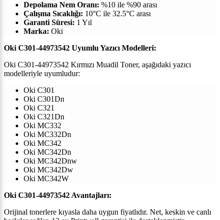
Depolama Nem Oranı:
%10 ile %90 arası
Çalışma Sıcaklığı:
10°C ile 32.5°C arası
Garanti Süresi:
1 Yıl
Marka:
Oki
Oki C301-44973542 Uyumlu Yazıcı Modelleri:
Oki C301-44973542 Kırmızı Muadil Toner, aşağıdaki yazıcı
modelleriyle uyumludur:
Oki C301
Oki C301Dn
Oki C321
Oki C321Dn
Oki MC332
Oki MC332Dn
Oki MC342
Oki MC342Dn
Oki MC342Dnw
Oki MC342Dw
Oki MC342W
Oki C301-44973542 Avantajları:
Orijinal tonerlere kıyasla daha uygun fiyatlıdır. Net, keskin ve canlı