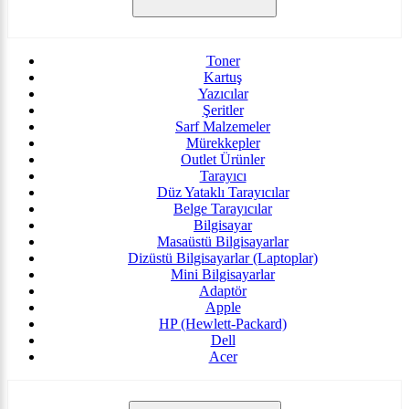
Toner
Kartuş
Yazıcılar
Şeritler
Sarf Malzemeler
Mürekkepler
Outlet Ürünler
Tarayıcı
Düz Yataklı Tarayıcılar
Belge Tarayıcılar
Bilgisayar
Masaüstü Bilgisayarlar
Dizüstü Bilgisayarlar (Laptoplar)
Mini Bilgisayarlar
Adaptör
Apple
HP (Hewlett-Packard)
Dell
Acer