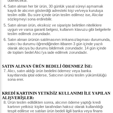
ödenecektir.
Satın alınan her bir ürün, 30 günlük yasal süreyi aşmamak
kaydı ile alıcının gösterdiği adresteki kişi ve/veya kuruluşa
teslim edilir. Bu süre içinde ürün teslim edilmez ise, Alıcılar
sözleşmeyi sona erdirebilir.
Satın alınan ürün, eksiksiz ve siparişte belirtilen niteliklere
uygun ve varsa garanti belgesi, kullanım klavuzu gibi belgelerle
teslim edilmek zorundadır.
Satın alınan ürünün satılmasının imkansızlaşması durumunda,
satıcı bu durumu öğrendiğinden itibaren 3 gün içinde yazılı
olarak alıcıya bu durumu bildirmek zorundadır. 14 gün içinde
de toplam bedel Alıcı’ya iade edilmek zorundadır.
SATIN ALINAN ÜRÜN BEDELİ ÖDENMEZ İSE:
Alıcı, satın aldığı ürün bedelini ödemez veya banka
kayıtlarında iptal ederse, Satıcının ürünü teslim yükümlülüğü
sona erer.
KREDİ KARTININ YETKİSİZ KULLANIMI İLE YAPILAN
ALIŞVERİŞLER:
Ürün teslim edildikten sonra, alıcının ödeme yaptığı kredi
kartının yetkisiz kişiler tarafından haksız olarak kullanıldığı
tespit edilirse ve satılan ürün bedeli ilgili banka veya finans