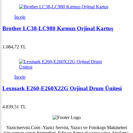
İncele
Brother LC38-LC980 Kırmızı Orjinal Kartuş
1.084,72 TL
İncele
Lexmark E260-E260X22G Orjinal Drum Ünitesi
4.839,51 TL
Yaziciservisi.Com -Yazici Servisi, Yazıcı ve Fotokopi Makineleri
için uzman servis hizmetleri. Sıfır ve ikinci el yazıcı satışı, kiralama,