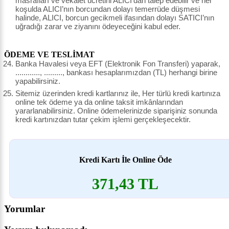
masrafları ve vekâlet ücretini ALICI’dan talep edebilir ve her
koşulda ALICI’nın borcundan dolayı temerrüde düşmesi
halinde, ALICI, borcun gecikmeli ifasından dolayı SATICI’nın
uğradığı zarar ve ziyanını ödeyeceğini kabul eder.
ÖDEME VE TESLİMAT
Banka Havalesi veya EFT (Elektronik Fon Transferi) yaparak,
............, ........., bankası hesaplarımızdan (TL) herhangi birine
yapabilirsiniz.
Sitemiz üzerinden kredi kartlarınız ile, Her türlü kredi kartınıza
online tek ödeme ya da online taksit imkânlarından
yararlanabilirsiniz. Online ödemelerinizde siparişiniz sonunda
kredi kartınızdan tutar çekim işlemi gerçekleşecektir.
Kredi Kartı İle Online Öde
371,43 TL
Yorumlar