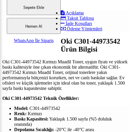
Sepete Ekle
Açıklama
Taksit Tablosu
İade Koşulları
Hemen Al
Ödeme Yöntemleri
Oki C301-44973542
WhatsApp İle Sipariş
Ürün Bilgisi
Oki C301-44973542 Kırmızı Muadil Toner, uygun fiyatı ve yüksek
baskı kalitesiyle öne çıkan ekonomik bir alternatiftir.
Oki C301-
44973542 Kırmızı Muadil Toner, o
rijinal tonerlere yakın
performansıyla bütçenizi korurken, net ve canlı baskılar sağlar. Ev
ofisleri ve küçük işletmeler için ideal olan bu toner, yaklaşık 1.500
sayfa baskı kapasitesine sahiptir.
Oki C301-44973542 Teknik Özellikler:
Model:
C301-44973542
Renk:
Kırmızı
Baskı Kapasitesi:
Yaklaşık 1.500 sayfa (%5 doluluk
oranında)
Depolama Sıcaklığı:
-20°C ile -40°C arası