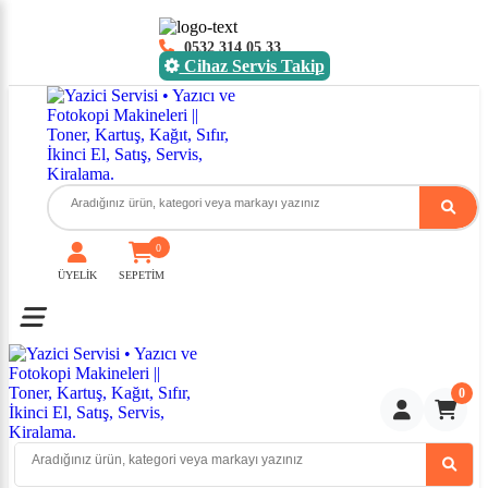
0532 314 05 33
Cihaz Servis Takip
0
ÜYELİK
SEPETİM
Toggle mobile menu
0