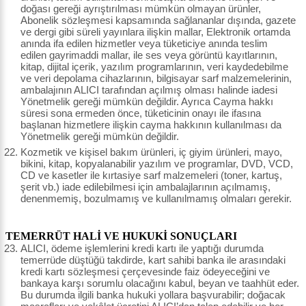
doğası gereği ayrıştırılması mümkün olmayan ürünler,
Abonelik sözleşmesi kapsamında sağlananlar dışında, gazete
ve dergi gibi süreli yayınlara ilişkin mallar, Elektronik ortamda
anında ifa edilen hizmetler veya tüketiciye anında teslim
edilen gayrimaddi mallar, ile ses veya görüntü kayıtlarının,
kitap, dijital içerik, yazılım programlarının, veri kaydedebilme
ve veri depolama cihazlarının, bilgisayar sarf malzemelerinin,
ambalajının ALICI tarafından açılmış olması halinde iadesi
Yönetmelik gereği mümkün değildir. Ayrıca Cayma hakkı
süresi sona ermeden önce, tüketicinin onayı ile ifasına
başlanan hizmetlere ilişkin cayma hakkının kullanılması da
Yönetmelik gereği mümkün değildir.
Kozmetik ve kişisel bakım ürünleri, iç giyim ürünleri, mayo,
bikini, kitap, kopyalanabilir yazılım ve programlar, DVD, VCD,
CD ve kasetler ile kırtasiye sarf malzemeleri (toner, kartuş,
şerit vb.) iade edilebilmesi için ambalajlarının açılmamış,
denenmemiş, bozulmamış ve kullanılmamış olmaları gerekir.
TEMERRÜT HALİ VE HUKUKİ SONUÇLARI
ALICI, ödeme işlemlerini kredi kartı ile yaptığı durumda
temerrüde düştüğü takdirde, kart sahibi banka ile arasındaki
kredi kartı sözleşmesi çerçevesinde faiz ödeyeceğini ve
bankaya karşı sorumlu olacağını kabul, beyan ve taahhüt eder.
Bu durumda ilgili banka hukuki yollara başvurabilir; doğacak