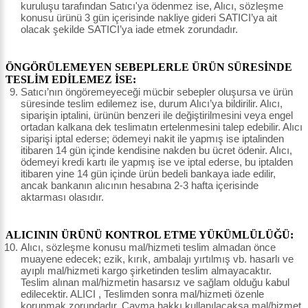
kuruluşu tarafından Satıcı'ya ödenmez ise, Alıcı, sözleşme
konusu ürünü 3 gün içerisinde nakliye gideri SATICI’ya ait
olacak şekilde SATICI’ya iade etmek zorundadır.
ÖNGÖRÜLEMEYEN SEBEPLERLE ÜRÜN SÜRESİNDE
TESLİM EDİLEMEZ İSE:
Satıcı’nın öngöremeyeceği mücbir sebepler oluşursa ve ürün
süresinde teslim edilemez ise, durum Alıcı’ya bildirilir. Alıcı,
siparişin iptalini, ürünün benzeri ile değiştirilmesini veya engel
ortadan kalkana dek teslimatın ertelenmesini talep edebilir. Alıcı
siparişi iptal ederse; ödemeyi nakit ile yapmış ise iptalinden
itibaren 14 gün içinde kendisine nakden bu ücret ödenir. Alıcı,
ödemeyi kredi kartı ile yapmış ise ve iptal ederse, bu iptalden
itibaren yine 14 gün içinde ürün bedeli bankaya iade edilir,
ancak bankanın alıcının hesabına 2-3 hafta içerisinde
aktarması olasıdır.
ALICININ ÜRÜNÜ KONTROL ETME YÜKÜMLÜLÜĞÜ:
Alıcı, sözleşme konusu mal/hizmeti teslim almadan önce
muayene edecek; ezik, kırık, ambalajı yırtılmış vb. hasarlı ve
ayıplı mal/hizmeti kargo şirketinden teslim almayacaktır.
Teslim alınan mal/hizmetin hasarsız ve sağlam olduğu kabul
edilecektir. ALICI , Teslimden sonra mal/hizmeti özenle
korunmak zorundadır. Cayma hakkı kullanılacaksa mal/hizmet