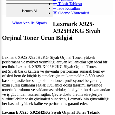
Taksit Tablosu
İade Koşulları
Hemen Al
Ödeme Yöntemleri
Lexmark X925-
WhatsApp İle Sipariş
X925H2KG Siyah
Orjinal Toner
Ürün
Bilgisi
Lexmark X925-X925H2KG Siyah Orjinal Toner, yüksek
performans ve maliyet verimliliği arayan kullanıcılar için ideal bir
tercihtir.
Lexmark X925-X925H2KG Siyah Orjinal Toner,
net
Siyah
baskı kalitesi ve güvenilir performans sunarak hem ev
ofisleri hem de küçük işletmeler için mükemmeldir.
8.500
sayfa
baskı kapasitesine sahip olan bu toner, profesyonel belgeler için
uzun süreli kullanım sağlar. Kullanıcı dostu tasarımı
sayesinde
tonerin kurulumu ve saklanması oldukça kolaydır, bu da zamandan
ve iş gücünden tasarruf sağlar. Çevre dostu üretim süreçleriyle
sürdürülebilir baskı çözümleri sunarken,
Lexmark’nin güvenilirliği
her baskıda yüksek kalite ve performans garanti eder.
Lexmark X925-X925H2KG Siyah Orjinal Toner
Teknik