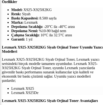
Özellikler
Model:
X925-X925H2KG
Renk:
Siyah
Baskı Kapasitesi:
8.500
sayfa
Marka:
Lexmark
Depolama Sıcaklığı:
-20°C ila -40°C arası
Depolama Nemi:
%10-90 bağıl nem
Çalışma Sıcaklığı:
10°C ila 32.5°C arası
Garanti:
1 yıl
Lexmark X925-X925H2KG Siyah Orjinal Toner Uyumlu Yazıcı
Modelleri
Lexmark X925-X925H2KG Siyah Orjinal Toner,
Lexmark
yazıcı
serisindeki birçok modelle tamamen uyumludur.
Lexmark X925-
X925H2KG Siyah Orjinal Toner, uyumlu
Lexmark
yazıcılarda
güvenilir baskı performansı sunarak kullanıcılar için kaliteli ve
ekonomik bir baskı çözümü sağlar. Uyumlu yazıcı modelleri
şunlardır;
Lexmark X925
Lexmark X925De
Lexmark X925-X925H2KG Siyah Orjinal Toner
Avantajları