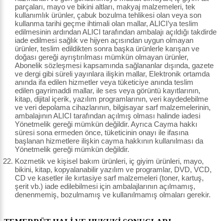
parçaları, mayo ve bikini altları, makyaj malzemeleri, tek
kullanımlık ürünler, çabuk bozulma tehlikesi olan veya son
kullanma tarihi geçme ihtimali olan mallar, ALICI’ya teslim
edilmesinin ardından ALICI tarafından ambalajı açıldığı takdirde
iade edilmesi sağlık ve hijyen açısından uygun olmayan
ürünler, teslim edildikten sonra başka ürünlerle karışan ve
doğası gereği ayrıştırılması mümkün olmayan ürünler,
Abonelik sözleşmesi kapsamında sağlananlar dışında, gazete
ve dergi gibi süreli yayınlara ilişkin mallar, Elektronik ortamda
anında ifa edilen hizmetler veya tüketiciye anında teslim
edilen gayrimaddi mallar, ile ses veya görüntü kayıtlarının,
kitap, dijital içerik, yazılım programlarının, veri kaydedebilme
ve veri depolama cihazlarının, bilgisayar sarf malzemelerinin,
ambalajının ALICI tarafından açılmış olması halinde iadesi
Yönetmelik gereği mümkün değildir. Ayrıca Cayma hakkı
süresi sona ermeden önce, tüketicinin onayı ile ifasına
başlanan hizmetlere ilişkin cayma hakkının kullanılması da
Yönetmelik gereği mümkün değildir.
Kozmetik ve kişisel bakım ürünleri, iç giyim ürünleri, mayo,
bikini, kitap, kopyalanabilir yazılım ve programlar, DVD, VCD,
CD ve kasetler ile kırtasiye sarf malzemeleri (toner, kartuş,
şerit vb.) iade edilebilmesi için ambalajlarının açılmamış,
denenmemiş, bozulmamış ve kullanılmamış olmaları gerekir.