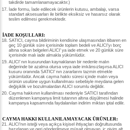
takdirde tamamlanamayacaktır.)
İade formu, İade edilecek ürünlerin kutusu, ambalajı, varsa
standart aksesuarları ile birlikte eksiksiz ve hasarsız olarak
teslim edilmesi gerekmektedir.
İADE KOŞULLARI:
SATICI, cayma bildiriminin kendisine ulaşmasından itibaren en
geç 10 günlük süre içerisinde toplam bedeli ve ALICI’yı borç
altına sokan belgeleri ALICI’ ya iade etmek ve 20 günlük süre
içerisinde malı iade almakla yükümlüdür.
ALICI’ nın kusurundan kaynaklanan bir nedenle malın
değerinde bir azalma olursa veya iade imkânsızlaşırsa ALICI
kusuru oranında SATICI’ nın zararlarını tazmin etmekle
yükümlüdür. Ancak cayma hakkı süresi içinde malın veya
ürünün usulüne uygun kullanılması sebebiyle meydana gelen
değişiklik ve bozulmalardan ALICI sorumlu değildir.
Cayma hakkının kullanılması nedeniyle SATICI tarafından
düzenlenen kampanya limit tutarının altına düşülmesi halinde
kampanya kapsamında faydalanılan indirim miktarı iptal edilir.
CAYMA HAKKI KULLANILAMAYACAK ÜRÜNLER:
ALICI’nın isteği veya açıkça kişisel ihtiyaçları doğrultusunda
hazırlanan ve geri gönderilmeye müsait olmayan, iç giyim alt