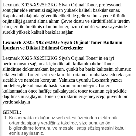
Lexmark X925-X925H2KG Siyah Orjinal Toner, profesyonel
sonuçlar elde etmenizi sağlayan yüksek kaliteli baskılar sunar.
Kapalı ambalajında güvenlik etiketi ile gelir ve bu sayede ürünün
orijinalliği garanti altına alınır. Çevre dostu ve sürdürülebilir üretim
süreçleri ile üretilmiş olan bu toner, uzun ömürlü yapısı sayesinde
sürekli yüksek kaliteli baskılar sağlar.
Lexmark X925-X925H2KG Siyah Orjinal Toner
Kullanım
İpuçları ve Dikkat Edilmesi Gerekenler
Lexmark X925-X925H2KG Siyah Orjinal Toner’in en iyi
performansını sağlamak için dikkatli kullanılmalıdır. Toner
silindirine dokunmaktan kaçının, çünkü bu baskı kalitesini olumsuz
etkileyebilir. Toneri serin ve kuru bir ortamda muhafaza ederek aşırı
sıcaklık ve nemden koruyun. Yalnızca uyumlu
Lexmark
yazıcı
modelleriyle kullanarak baskı sorunlarını önleyin. Toneri
kullanmadan önce hafifçe çalkalayarak toner tozunun eşit şekilde
dağılmasını sağlayın. Toneri çocukların erişemeyeceği güvenli bir
yerde saklayın
GENEL:
Kullanmakta olduğunuz web sitesi üzerinden elektronik
ortamda sipariş verdiğiniz takdirde, size sunulan ön
bilgilendirme formunu ve mesafeli satış sözleşmesini kabul
etmiş sayılırsınız.