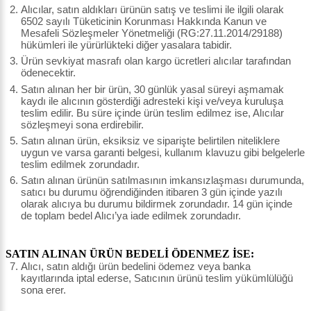
Alıcılar, satın aldıkları ürünün satış ve teslimi ile ilgili olarak
6502 sayılı Tüketicinin Korunması Hakkında Kanun ve
Mesafeli Sözleşmeler Yönetmeliği (RG:27.11.2014/29188)
hükümleri ile yürürlükteki diğer yasalara tabidir.
Ürün sevkiyat masrafı olan kargo ücretleri alıcılar tarafından
ödenecektir.
Satın alınan her bir ürün, 30 günlük yasal süreyi aşmamak
kaydı ile alıcının gösterdiği adresteki kişi ve/veya kuruluşa
teslim edilir. Bu süre içinde ürün teslim edilmez ise, Alıcılar
sözleşmeyi sona erdirebilir.
Satın alınan ürün, eksiksiz ve siparişte belirtilen niteliklere
uygun ve varsa garanti belgesi, kullanım klavuzu gibi belgelerle
teslim edilmek zorundadır.
Satın alınan ürünün satılmasının imkansızlaşması durumunda,
satıcı bu durumu öğrendiğinden itibaren 3 gün içinde yazılı
olarak alıcıya bu durumu bildirmek zorundadır. 14 gün içinde
de toplam bedel Alıcı’ya iade edilmek zorundadır.
SATIN ALINAN ÜRÜN BEDELİ ÖDENMEZ İSE:
Alıcı, satın aldığı ürün bedelini ödemez veya banka
kayıtlarında iptal ederse, Satıcının ürünü teslim yükümlülüğü
sona erer.