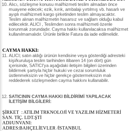
Alıcı, sözleşme konusu mal/hizmeti teslim almadan önce
muayene edecek; ezik, kırık, ambalajı yırtılmış vb. hasarlı ve
ayıplı mal/hizmeti kargo şirketinden teslim almayacaktır.
Teslim alınan mal/hizmetin hasarsız ve sağlam olduğu kabul
edilecektir. ALICI , Teslimden sonra mal/hizmeti özenle
korunmak zorundadır. Cayma hakkı kullanılacaksa mal/hizmet
kullanılmamalıdır. Ürünle birlikte Fatura da iade edilmelidir.
CAYMA HAKKI:
ALICI; satın aldığı ürünün kendisine veya gösterdiği adresteki
kişi/kuruluşa teslim tarihinden itibaren 14 (on dört) gün
içerisinde, SATICI’ya aşağıdaki iletişim bilgileri üzerinden
bildirmek şartıyla hiçbir hukuki ve cezai sorumluluk
üstlenmeksizin ve hiçbir gerekçe göstermeksizin malı
reddederek sözleşmeden cayma hakkını kullanabilir.
SATICININ CAYMA HAKKI BİLDİRİMİ YAPILACAK
İLETİŞİM BİLGİLERİ:
ŞİRKET : ATILIM TRKNOLOJİ VE YAZILIM HİZMETERİ
SAN. TİÇ. LDT.ŞTİ
ADI/UNVANI:
ADRES:BAHÇELİEVLER /İSTANBUL