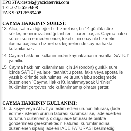
EPOSTA:destek@yaziciservisi.com
TEL:02126569408
FAKS:02126569408
CAYMA HAKKININ SÜRESİ:
Alıcı, satın aldığı eğer bir hizmet ise, bu 14 günlük süre
sözleşmenin imzalandığı tarihten itibaren başlar. Cayma hakkı
süresi sona ermeden önce, tüketicinin onayı ile hizmetin
ifasına başlanan hizmet sözleşmelerinde cayma hakkı
kullanılamaz.
Cayma hakkının kullanımından kaynaklanan masraflar SATICI’
ya aittir.
Cayma hakkının kullanılması için 14 (ondört) günlük süre
içinde SATICI' ya iadeli taahhütlü posta, faks veya eposta ile
yazılı bildirimde bulunulması ve ürünün işbu sözleşmede
düzenlenen "Cayma Hakkı Kullanılamayacak Ürünler"
hükümleri çerçevesinde kullanılmamış olması şarttır.
CAYMA HAKKININ KULLANIMI:
3. kişiye veya ALICI’ ya teslim edilen ürünün faturası, (İade
edilmek istenen ürünün faturası kurumsal ise, iade ederken
kurumun düzenlemiş olduğu iade faturası ile birlikte
gönderilmesi gerekmektedir. Faturası kurumlar adına
düzenlenen sipariş iadeleri İADE FATURASI kesilmediği