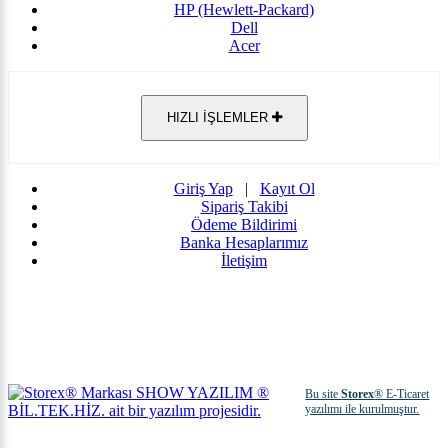
HP (Hewlett-Packard)
Dell
Acer
HIZLI İŞLEMLER
Giriş Yap
|
Kayıt Ol
Sipariş Takibi
Ödeme Bildirimi
Banka Hesaplarımız
İletişim
Bu site
Storex
® E-Ticaret
yazılımı ile kurulmuştur.