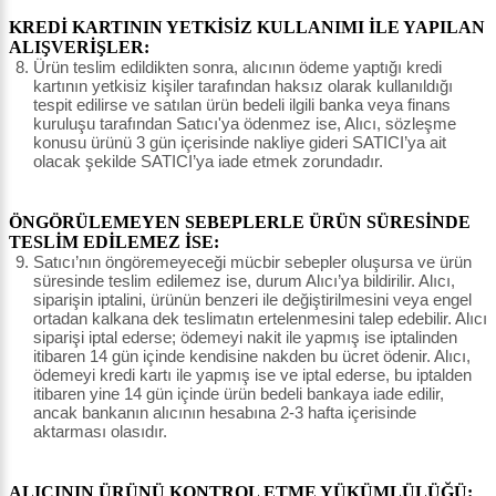
KREDİ KARTININ YETKİSİZ KULLANIMI İLE YAPILAN
ALIŞVERİŞLER:
Ürün teslim edildikten sonra, alıcının ödeme yaptığı kredi
kartının yetkisiz kişiler tarafından haksız olarak kullanıldığı
tespit edilirse ve satılan ürün bedeli ilgili banka veya finans
kuruluşu tarafından Satıcı'ya ödenmez ise, Alıcı, sözleşme
konusu ürünü 3 gün içerisinde nakliye gideri SATICI’ya ait
olacak şekilde SATICI’ya iade etmek zorundadır.
ÖNGÖRÜLEMEYEN SEBEPLERLE ÜRÜN SÜRESİNDE
TESLİM EDİLEMEZ İSE:
Satıcı’nın öngöremeyeceği mücbir sebepler oluşursa ve ürün
süresinde teslim edilemez ise, durum Alıcı’ya bildirilir. Alıcı,
siparişin iptalini, ürünün benzeri ile değiştirilmesini veya engel
ortadan kalkana dek teslimatın ertelenmesini talep edebilir. Alıcı
siparişi iptal ederse; ödemeyi nakit ile yapmış ise iptalinden
itibaren 14 gün içinde kendisine nakden bu ücret ödenir. Alıcı,
ödemeyi kredi kartı ile yapmış ise ve iptal ederse, bu iptalden
itibaren yine 14 gün içinde ürün bedeli bankaya iade edilir,
ancak bankanın alıcının hesabına 2-3 hafta içerisinde
aktarması olasıdır.
ALICININ ÜRÜNÜ KONTROL ETME YÜKÜMLÜLÜĞÜ: