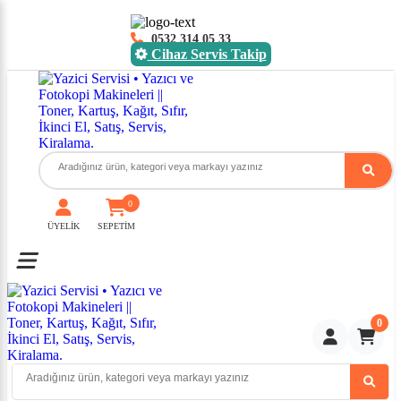
0532 314 05 33
Cihaz Servis Takip
0
ÜYELİK
SEPETİM
Toggle mobile menu
0