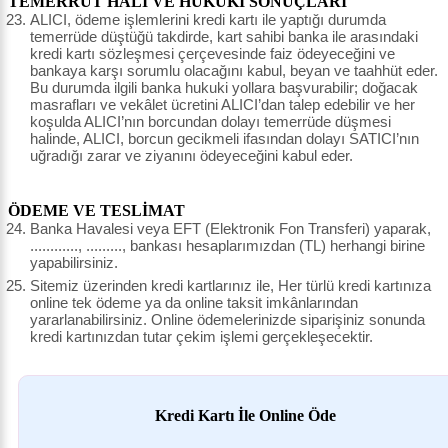
TEMERRÜT HALİ VE HUKUKİ SONUÇLARI
ALICI, ödeme işlemlerini kredi kartı ile yaptığı durumda
temerrüde düştüğü takdirde, kart sahibi banka ile arasındaki
kredi kartı sözleşmesi çerçevesinde faiz ödeyeceğini ve
bankaya karşı sorumlu olacağını kabul, beyan ve taahhüt eder.
Bu durumda ilgili banka hukuki yollara başvurabilir; doğacak
masrafları ve vekâlet ücretini ALICI’dan talep edebilir ve her
koşulda ALICI’nın borcundan dolayı temerrüde düşmesi
halinde, ALICI, borcun gecikmeli ifasından dolayı SATICI’nın
uğradığı zarar ve ziyanını ödeyeceğini kabul eder.
ÖDEME VE TESLİMAT
Banka Havalesi veya EFT (Elektronik Fon Transferi) yaparak,
............, ........., bankası hesaplarımızdan (TL) herhangi birine
yapabilirsiniz.
Sitemiz üzerinden kredi kartlarınız ile, Her türlü kredi kartınıza
online tek ödeme ya da online taksit imkânlarından
yararlanabilirsiniz. Online ödemelerinizde siparişiniz sonunda
kredi kartınızdan tutar çekim işlemi gerçekleşecektir.
Kredi Kartı İle Online Öde