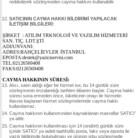
reddederek sözleşmeden cayma hakkını kullanabilir.
SATICININ CAYMA HAKKI BİLDİRİMİ YAPILACAK
İLETİŞİM BİLGİLERİ:
ŞİRKET : ATILIM TRKNOLOJİ VE YAZILIM HİZMETERİ
SAN. TİÇ. LDT.ŞTİ
ADI/UNVANI:
ADRES:BAHÇELİEVLER /İSTANBUL
EPOSTA:destek@yaziciservisi.com
TEL:02126569408
FAKS:02126569408
CAYMA HAKKININ SÜRESİ:
Alıcı, satın aldığı eğer bir hizmet ise, bu 14 günlük süre
sözleşmenin imzalandığı tarihten itibaren başlar. Cayma hakkı
süresi sona ermeden önce, tüketicinin onayı ile hizmetin
ifasına başlanan hizmet sözleşmelerinde cayma hakkı
kullanılamaz.
Cayma hakkının kullanımından kaynaklanan masraflar SATICI’
ya aittir.
Cayma hakkının kullanılması için 14 (ondört) günlük süre
içinde SATICI' ya iadeli taahhütlü posta, faks veya eposta ile
yazılı bildirimde bulunulması ve ürünün işbu sözleşmede