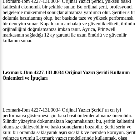
Lexmark-Ibm 4227-13L0034 Orijinal Yazıcı Şeridi, yüksek baskı
kalitesini ekonomik bir şekilde sunar. Bu orijinal şerit, profesyonel
belgelerde mükemmel sonuçlar almanıza yardımcı olur. Şeritler sıfır
dolumla hazırlanmış olup, her baskıda taze ve yüksek performanslı
bir deneyim sunar. Kapalı kutu ambalajı ve güvenlik etiketi, ürünün
orijinalliğini doğrulamanıza imkan tanır. Ayrıca, Printwell
markasının sağladığı 12 ay garanti ile uzun ömürlü ve güvenilir
kullanım sunar.
Lexmark-Ibm 4227-13L0034 Orijinal Yazıcı Şeridi Kullanım
Önlemleri ve İpuçları
Lexmark-Ibm 4227-13L0034 Orijinal Yazıcı Şeridi' ın en iyi
performansı göstermesi için bazı basit önlemler almanız önemlidir.
Silindir yüzeyine dokunmaktan kaçınmalısınız; bu, şeritin kalitesini
olumsuz etkileyebilir ve baskı sonuçlarını bozabilir. Şeriti serin ve
kuru bir ortamda saklayarak aşırı sıcaklık ve nemden koruyun. Şeriti
yalnızca uyumlu Lexmark yazıcı modellerinde kullanmak, olası