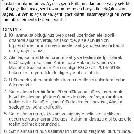
baskı sorunlarını önler. Ayrıca, şeriti kullanmadan önce yatay şekilde
hafifçe çalkalamak, şerit tozunun homojen bir şekilde dağılmasını
sağlar. Güvenlik açısından, şeriti çocukların ulaşamayacağı bir yerde
muhafaza etmenizde fayda vardır.
GENEL:
Kullanmakta olduğunuz web sitesi üzerinden elektronik
ortamda sipariş verdiğiniz takdirde, size sunulan ön
bilgilendirme formunu ve mesafeli satış sözleşmesini kabul
etmiş sayılırsınız.
Alıcılar, satın aldıkları ürünün satış ve teslimi ile ilgili olarak
6502 sayılı Tüketicinin Korunması Hakkında Kanun ve
Mesafeli Sözleşmeler Yönetmeliği (RG:27.11.2014/29188)
hükümleri ile yürürlükteki diğer yasalara tabidir.
Ürün sevkiyat masrafı olan kargo ücretleri alıcılar tarafından
ödenecektir.
Satın alınan her bir ürün, 30 günlük yasal süreyi aşmamak
kaydı ile alıcının gösterdiği adresteki kişi ve/veya kuruluşa
teslim edilir. Bu süre içinde ürün teslim edilmez ise, Alıcılar
sözleşmeyi sona erdirebilir.
Satın alınan ürün, eksiksiz ve siparişte belirtilen niteliklere
uygun ve varsa garanti belgesi, kullanım klavuzu gibi belgelerle
teslim edilmek zorundadır.
Satın alınan ürünün satılmasının imkansızlaşması durumunda,