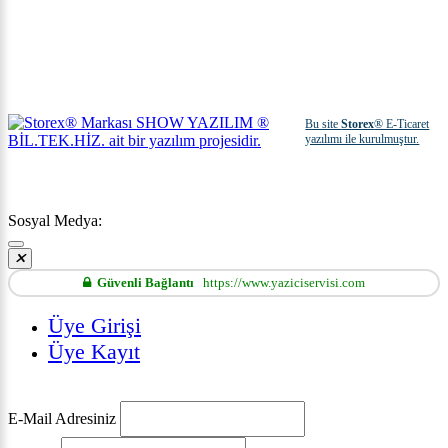
Bu site
Storex
® E-Ticaret
yazılımı ile kurulmuştur.
Sosyal Medya:
Güvenli Bağlantı
https://www.yaziciservisi.com
Üye Girişi
Üye Kayıt
E-Mail Adresiniz