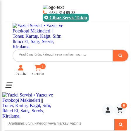
0532 314 05 33
Cihaz Servis Takip
0
ÜYELİK
SEPETİM
Toggle mobile menu
0