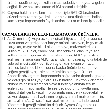
ürünün usulüne uygun kullanılması sebebiyle meydana gelen
değişiklik ve bozulmalardan ALICI sorumlu değildir.
Cayma hakkının kullanılması nedeniyle SATICI tarafından
düzenlenen kampanya limit tutarının altına düşülmesi halinde
kampanya kapsamında faydalanılan indirim miktarı iptal edilir.
CAYMA HAKKI KULLANILAMAYACAK ÜRÜNLER:
ALICI’nın isteği veya açıkça kişisel ihtiyaçları doğrultusunda
hazırlanan ve geri gönderilmeye müsait olmayan, iç giyim alt
parçaları, mayo ve bikini altları, makyaj malzemeleri, tek
kullanımlık ürünler, çabuk bozulma tehlikesi olan veya son
kullanma tarihi geçme ihtimali olan mallar, ALICI’ya teslim
edilmesinin ardından ALICI tarafından ambalajı açıldığı takdirde
iade edilmesi sağlık ve hijyen açısından uygun olmayan
ürünler, teslim edildikten sonra başka ürünlerle karışan ve
doğası gereği ayrıştırılması mümkün olmayan ürünler,
Abonelik sözleşmesi kapsamında sağlananlar dışında, gazete
ve dergi gibi süreli yayınlara ilişkin mallar, Elektronik ortamda
anında ifa edilen hizmetler veya tüketiciye anında teslim
edilen gayrimaddi mallar, ile ses veya görüntü kayıtlarının,
kitap, dijital içerik, yazılım programlarının, veri kaydedebilme
ve veri depolama cihazlarının, bilgisayar sarf malzemelerinin,
ambalajının ALICI tarafından açılmış olması halinde iadesi
Yönetmelik gereği mümkün değildir. Ayrıca Cayma hakkı
süresi sona ermeden önce, tüketicinin onayı ile ifasına