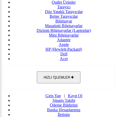
Outlet Ürünler
Tarayıcı
Düz Yataklı Tarayıcılar
Belge Tarayıcılar
Bilgisayar
Masaüstü Bilgisayarlar
Dizüstü Bilgisayarlar (Laptoplar)
Mini Bilgisayarlar
Adaptör
Apple
HP (Hewlett-Packard)
Dell
Acer
HIZLI İŞLEMLER
Giriş Yap
|
Kayıt Ol
Sipariş Takibi
Ödeme Bildirimi
Banka Hesaplarımız
İletişim