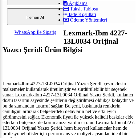
Açıklama
Taksit Tablosu
İade Koşulları
Hemen Al
Ödeme Yöntemleri
Lexmark-Ibm 4227-
WhatsApp İle Sipariş
13L0034 Orijinal
Yazıcı Şeridi Ürün Bilgisi
Lexmark-Ibm 4227-13L0034 Orijinal Yazıcı Şeridi, çevre dostu
malzemeler kullanılarak üretilmiştir ve sürdürülebilir bir seçenek
sunar. Lexmark-Ibm 4227-13L0034 Orijinal Yazıcı Şeridi, kullanıcı
dostu tasarımı sayesinde şeritlerin değiştirilmesi oldukça kolaydır ve
bu da zamandan tasarruf sağlar. Bu şerit, baskılarda renklerin
canlılığını artırarak belgelerdeki detayların net ve etkileyici
görünmesini sağlar. Ekonomik fiyatı ile yüksek kaliteli baskılar elde
ederken bütçenizi de korumanıza yardımcı olur. Lexmark-Ibm 4227-
13L0034 Orijinal Yazıcı Şeridi, hem bireysel kullanıcılar hem de
profesyonel ofisler için performans ve maliyet açısından ideal bir