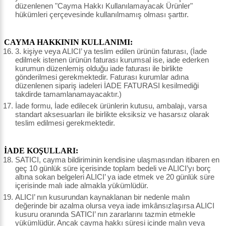
düzenlenen "Cayma Hakkı Kullanılamayacak Ürünler"
hükümleri çerçevesinde kullanılmamış olması şarttır.
CAYMA HAKKININ KULLANIMI:
3. kişiye veya ALICI’ ya teslim edilen ürünün faturası, (İade
edilmek istenen ürünün faturası kurumsal ise, iade ederken
kurumun düzenlemiş olduğu iade faturası ile birlikte
gönderilmesi gerekmektedir. Faturası kurumlar adına
düzenlenen sipariş iadeleri İADE FATURASI kesilmediği
takdirde tamamlanamayacaktır.)
İade formu, İade edilecek ürünlerin kutusu, ambalajı, varsa
standart aksesuarları ile birlikte eksiksiz ve hasarsız olarak
teslim edilmesi gerekmektedir.
İADE KOŞULLARI:
SATICI, cayma bildiriminin kendisine ulaşmasından itibaren en
geç 10 günlük süre içerisinde toplam bedeli ve ALICI’yı borç
altına sokan belgeleri ALICI’ ya iade etmek ve 20 günlük süre
içerisinde malı iade almakla yükümlüdür.
ALICI’ nın kusurundan kaynaklanan bir nedenle malın
değerinde bir azalma olursa veya iade imkânsızlaşırsa ALICI
kusuru oranında SATICI’ nın zararlarını tazmin etmekle
yükümlüdür. Ancak cayma hakkı süresi içinde malın veya