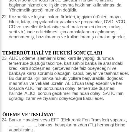
başlanan hizmetlere ilişkin cayma hakkının kullanılması da
Yönetmelik gereği mümkün değildir.
Kozmetik ve kişisel bakım ürünleri, iç giyim ürünleri, mayo,
bikini, kitap, kopyalanabilir yazılım ve programlar, DVD, VCD,
CD ve kasetler ile kırtasiye sarf malzemeleri (toner, kartuş,
şerit vb.) iade edilebilmesi için ambalajlarının açılmamış,
denenmemiş, bozulmamış ve kullanılmamış olmaları gerekir.
TEMERRÜT HALİ VE HUKUKİ SONUÇLARI
ALICI, ödeme işlemlerini kredi kartı ile yaptığı durumda
temerrüde düştüğü takdirde, kart sahibi banka ile arasındaki
kredi kartı sözleşmesi çerçevesinde faiz ödeyeceğini ve
bankaya karşı sorumlu olacağını kabul, beyan ve taahhüt eder.
Bu durumda ilgili banka hukuki yollara başvurabilir; doğacak
masrafları ve vekâlet ücretini ALICI’dan talep edebilir ve her
koşulda ALICI’nın borcundan dolayı temerrüde düşmesi
halinde, ALICI, borcun gecikmeli ifasından dolayı SATICI’nın
uğradığı zarar ve ziyanını ödeyeceğini kabul eder.
ÖDEME VE TESLİMAT
Banka Havalesi veya EFT (Elektronik Fon Transferi) yaparak,
............, ........., bankası hesaplarımızdan (TL) herhangi birine
yapabilirsiniz.