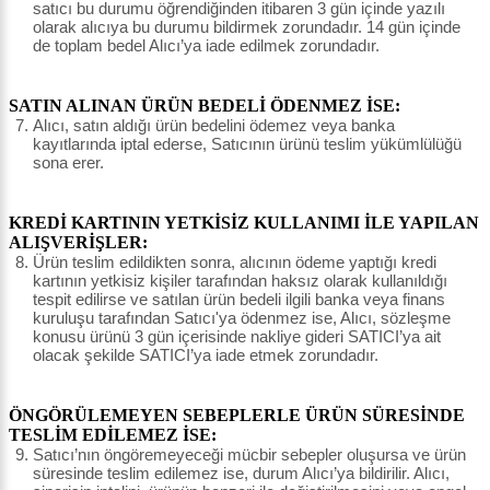
satıcı bu durumu öğrendiğinden itibaren 3 gün içinde yazılı
olarak alıcıya bu durumu bildirmek zorundadır. 14 gün içinde
de toplam bedel Alıcı’ya iade edilmek zorundadır.
SATIN ALINAN ÜRÜN BEDELİ ÖDENMEZ İSE:
Alıcı, satın aldığı ürün bedelini ödemez veya banka
kayıtlarında iptal ederse, Satıcının ürünü teslim yükümlülüğü
sona erer.
KREDİ KARTININ YETKİSİZ KULLANIMI İLE YAPILAN
ALIŞVERİŞLER:
Ürün teslim edildikten sonra, alıcının ödeme yaptığı kredi
kartının yetkisiz kişiler tarafından haksız olarak kullanıldığı
tespit edilirse ve satılan ürün bedeli ilgili banka veya finans
kuruluşu tarafından Satıcı'ya ödenmez ise, Alıcı, sözleşme
konusu ürünü 3 gün içerisinde nakliye gideri SATICI’ya ait
olacak şekilde SATICI’ya iade etmek zorundadır.
ÖNGÖRÜLEMEYEN SEBEPLERLE ÜRÜN SÜRESİNDE
TESLİM EDİLEMEZ İSE:
Satıcı’nın öngöremeyeceği mücbir sebepler oluşursa ve ürün
süresinde teslim edilemez ise, durum Alıcı’ya bildirilir. Alıcı,