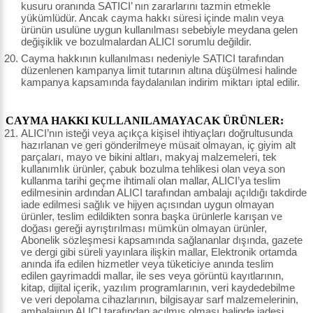
kusuru oranında SATICI’ nın zararlarını tazmin etmekle
yükümlüdür. Ancak cayma hakkı süresi içinde malın veya
ürünün usulüne uygun kullanılması sebebiyle meydana gelen
değişiklik ve bozulmalardan ALICI sorumlu değildir.
Cayma hakkının kullanılması nedeniyle SATICI tarafından
düzenlenen kampanya limit tutarının altına düşülmesi halinde
kampanya kapsamında faydalanılan indirim miktarı iptal edilir.
CAYMA HAKKI KULLANILAMAYACAK ÜRÜNLER:
ALICI’nın isteği veya açıkça kişisel ihtiyaçları doğrultusunda
hazırlanan ve geri gönderilmeye müsait olmayan, iç giyim alt
parçaları, mayo ve bikini altları, makyaj malzemeleri, tek
kullanımlık ürünler, çabuk bozulma tehlikesi olan veya son
kullanma tarihi geçme ihtimali olan mallar, ALICI’ya teslim
edilmesinin ardından ALICI tarafından ambalajı açıldığı takdirde
iade edilmesi sağlık ve hijyen açısından uygun olmayan
ürünler, teslim edildikten sonra başka ürünlerle karışan ve
doğası gereği ayrıştırılması mümkün olmayan ürünler,
Abonelik sözleşmesi kapsamında sağlananlar dışında, gazete
ve dergi gibi süreli yayınlara ilişkin mallar, Elektronik ortamda
anında ifa edilen hizmetler veya tüketiciye anında teslim
edilen gayrimaddi mallar, ile ses veya görüntü kayıtlarının,
kitap, dijital içerik, yazılım programlarının, veri kaydedebilme
ve veri depolama cihazlarının, bilgisayar sarf malzemelerinin,
ambalajının ALICI tarafından açılmış olması halinde iadesi