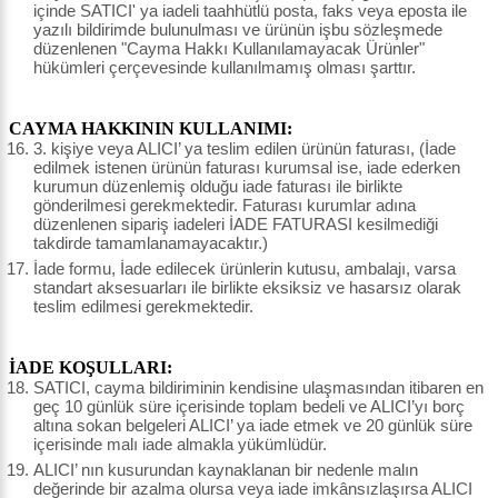
içinde SATICI' ya iadeli taahhütlü posta, faks veya eposta ile
yazılı bildirimde bulunulması ve ürünün işbu sözleşmede
düzenlenen "Cayma Hakkı Kullanılamayacak Ürünler"
hükümleri çerçevesinde kullanılmamış olması şarttır.
CAYMA HAKKININ KULLANIMI:
3. kişiye veya ALICI’ ya teslim edilen ürünün faturası, (İade
edilmek istenen ürünün faturası kurumsal ise, iade ederken
kurumun düzenlemiş olduğu iade faturası ile birlikte
gönderilmesi gerekmektedir. Faturası kurumlar adına
düzenlenen sipariş iadeleri İADE FATURASI kesilmediği
takdirde tamamlanamayacaktır.)
İade formu, İade edilecek ürünlerin kutusu, ambalajı, varsa
standart aksesuarları ile birlikte eksiksiz ve hasarsız olarak
teslim edilmesi gerekmektedir.
İADE KOŞULLARI:
SATICI, cayma bildiriminin kendisine ulaşmasından itibaren en
geç 10 günlük süre içerisinde toplam bedeli ve ALICI’yı borç
altına sokan belgeleri ALICI’ ya iade etmek ve 20 günlük süre
içerisinde malı iade almakla yükümlüdür.
ALICI’ nın kusurundan kaynaklanan bir nedenle malın
değerinde bir azalma olursa veya iade imkânsızlaşırsa ALICI