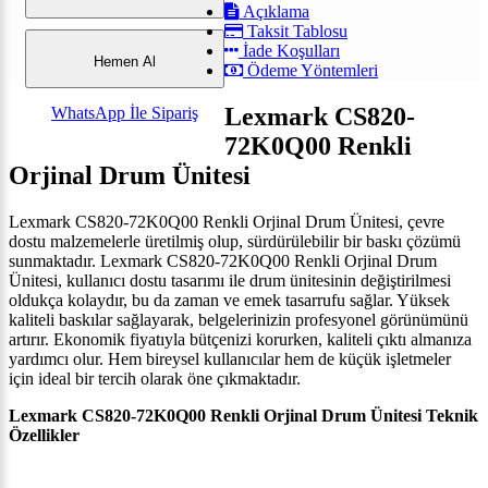
Açıklama
Taksit Tablosu
İade Koşulları
Hemen Al
Ödeme Yöntemleri
Lexmark CS820-
WhatsApp İle Sipariş
72K0Q00 Renkli
Orjinal Drum Ünitesi
Lexmark CS820-72K0Q00 Renkli Orjinal Drum Ünitesi, çevre
dostu malzemelerle üretilmiş olup, sürdürülebilir bir baskı çözümü
sunmaktadır.
Lexmark CS820-72K0Q00 Renkli Orjinal Drum
Ünitesi, k
ullanıcı dostu tasarımı ile drum ünitesinin değiştirilmesi
oldukça kolaydır, bu da zaman ve emek tasarrufu sağlar. Yüksek
kaliteli baskılar sağlayarak, belgelerinizin profesyonel görünümünü
artırır. Ekonomik fiyatıyla bütçenizi korurken, kaliteli çıktı almanıza
yardımcı olur. Hem bireysel kullanıcılar hem de küçük işletmeler
için ideal bir tercih olarak öne çıkmaktadır.
Lexmark CS820-72K0Q00 Renkli Orjinal Drum Ünitesi
Teknik
Özellikler