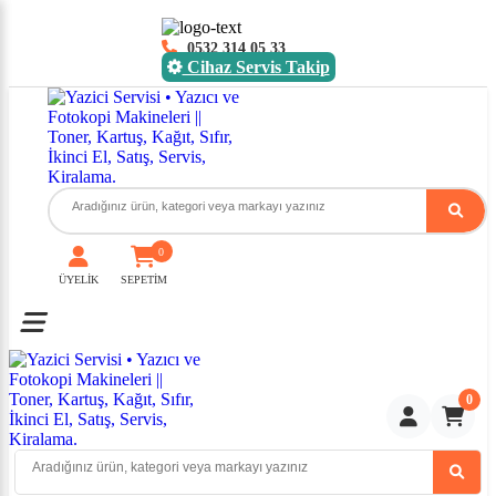
0532 314 05 33
Cihaz Servis Takip
0
ÜYELİK
SEPETİM
Toggle mobile menu
0