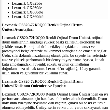
Lexmark CX825de
Lexmark CX860de
Lexmark CX860dte
Lexmark CX860dtfe
Lexmark CS820-72K0Q00 Renkli Orjinal Drum
Ünitesi
Avantajları
Lexmark CS820-72K0Q00 Renkli Orjinal Drum Ünitesi, orijinal
drum ünitelerinin sunduğu yüksek baskı kalitesini ekonomik bir
şekilde sunar. Bu orijinal ürün, etkileyici çıktılar almanızı ve
profesyonel belgelerinizde mükemmel sonuçlar elde etmenizi sağlar.
Ürün, sıfır dolumla hazırlanmış olarak gelir, bu sayede her seferinde
taze ve yüksek performanslı bir deneyim yaşarsınız. Ayrıca, kapalı
kutu ambalajındaki güvenlik etiketi, ürünün orijinalliğini
doğrulamanıza olanak tanır.
Lexmark
’ı
n sağladığı 12 ay garanti,
uzun süreli ve güvenilir bir kullanım sunar
.
Lexmark CS820-72K0Q00 Renkli Orjinal Drum
Ünitesi
Kullanım Önlemleri ve İpuçları
Lexmark CS820-72K0Q00 Renkli Orjinal Drum Ünitesi'nden en iyi
performansı almanız için bazı basit önlemler almak önemlidir. Drum
ünitesinin yüzeyine dokunmaktan kaçının, çünkü bu baskı kalitesini
olumsuz etkileyebilir. Üniteyi serin ve kuru bir yerde saklayarak aşırı