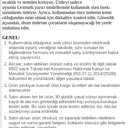
sıcaklık ve nemden koruyun. Üniteyi sadece
uyumlu
Lexmark
yazıcı modellerinde kullanarak olası baskı
sorunlarını önleyin. Ayrıca, kullanmadan önce ünitenin temiz
olduğundan emin olmak için dikkatlice kontrol edin. Güvenlik
açısından, drum ünitesini çocukların ulaşamayacağı bir yerde
muhafaza edin.
GENEL:
Kullanmakta olduğunuz web sitesi üzerinden elektronik
ortamda sipariş verdiğiniz takdirde, size sunulan ön
bilgilendirme formunu ve mesafeli satış sözleşmesini kabul
etmiş sayılırsınız.
Alıcılar, satın aldıkları ürünün satış ve teslimi ile ilgili olarak
6502 sayılı Tüketicinin Korunması Hakkında Kanun ve
Mesafeli Sözleşmeler Yönetmeliği (RG:27.11.2014/29188)
hükümleri ile yürürlükteki diğer yasalara tabidir.
Ürün sevkiyat masrafı olan kargo ücretleri alıcılar tarafından
ödenecektir.
Satın alınan her bir ürün, 30 günlük yasal süreyi aşmamak
kaydı ile alıcının gösterdiği adresteki kişi ve/veya kuruluşa
teslim edilir. Bu süre içinde ürün teslim edilmez ise, Alıcılar
sözleşmeyi sona erdirebilir.
Satın alınan ürün, eksiksiz ve siparişte belirtilen niteliklere
uygun ve varsa garanti belgesi, kullanım klavuzu gibi belgelerle
teslim edilmek zorundadır.