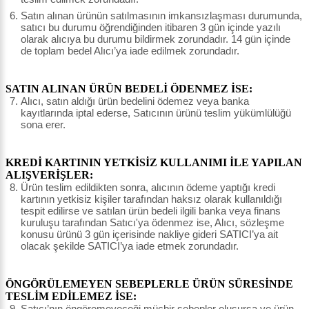
Satın alınan ürünün satılmasının imkansızlaşması durumunda,
satıcı bu durumu öğrendiğinden itibaren 3 gün içinde yazılı
olarak alıcıya bu durumu bildirmek zorundadır. 14 gün içinde
de toplam bedel Alıcı’ya iade edilmek zorundadır.
SATIN ALINAN ÜRÜN BEDELİ ÖDENMEZ İSE:
Alıcı, satın aldığı ürün bedelini ödemez veya banka
kayıtlarında iptal ederse, Satıcının ürünü teslim yükümlülüğü
sona erer.
KREDİ KARTININ YETKİSİZ KULLANIMI İLE YAPILAN
ALIŞVERİŞLER:
Ürün teslim edildikten sonra, alıcının ödeme yaptığı kredi
kartının yetkisiz kişiler tarafından haksız olarak kullanıldığı
tespit edilirse ve satılan ürün bedeli ilgili banka veya finans
kuruluşu tarafından Satıcı'ya ödenmez ise, Alıcı, sözleşme
konusu ürünü 3 gün içerisinde nakliye gideri SATICI’ya ait
olacak şekilde SATICI’ya iade etmek zorundadır.
ÖNGÖRÜLEMEYEN SEBEPLERLE ÜRÜN SÜRESİNDE
TESLİM EDİLEMEZ İSE:
Satıcı’nın öngöremeyeceği mücbir sebepler oluşursa ve ürün