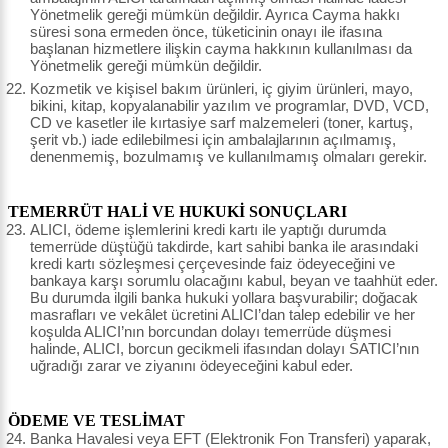
Yönetmelik gereği mümkün değildir. Ayrıca Cayma hakkı
süresi sona ermeden önce, tüketicinin onayı ile ifasına
başlanan hizmetlere ilişkin cayma hakkının kullanılması da
Yönetmelik gereği mümkün değildir.
Kozmetik ve kişisel bakım ürünleri, iç giyim ürünleri, mayo,
bikini, kitap, kopyalanabilir yazılım ve programlar, DVD, VCD,
CD ve kasetler ile kırtasiye sarf malzemeleri (toner, kartuş,
şerit vb.) iade edilebilmesi için ambalajlarının açılmamış,
denenmemiş, bozulmamış ve kullanılmamış olmaları gerekir.
TEMERRÜT HALİ VE HUKUKİ SONUÇLARI
ALICI, ödeme işlemlerini kredi kartı ile yaptığı durumda
temerrüde düştüğü takdirde, kart sahibi banka ile arasındaki
kredi kartı sözleşmesi çerçevesinde faiz ödeyeceğini ve
bankaya karşı sorumlu olacağını kabul, beyan ve taahhüt eder.
Bu durumda ilgili banka hukuki yollara başvurabilir; doğacak
masrafları ve vekâlet ücretini ALICI’dan talep edebilir ve her
koşulda ALICI’nın borcundan dolayı temerrüde düşmesi
halinde, ALICI, borcun gecikmeli ifasından dolayı SATICI’nın
uğradığı zarar ve ziyanını ödeyeceğini kabul eder.
ÖDEME VE TESLİMAT
Banka Havalesi veya EFT (Elektronik Fon Transferi) yaparak,