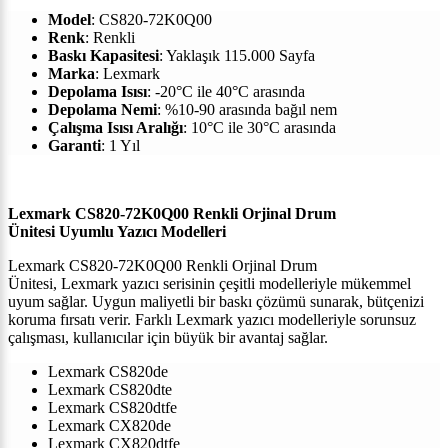
Model
:
CS820-72K0Q00
Renk
:
Renkli
Baskı Kapasitesi
: Yaklaşık
115.000
Sayfa
Marka
:
Lexmark
Depolama Isısı
: -20°C ile 40°C arasında
Depolama Nemi
: %10-90 arasında bağıl nem
Çalışma Isısı Aralığı
: 10°C ile 30°C arasında
Garanti
: 1 Yıl
Lexmark CS820-72K0Q00 Renkli Orjinal Drum
Ünitesi
Uyumlu Yazıcı Modelleri
Lexmark CS820-72K0Q00 Renkli Orjinal Drum
Ünitesi,
Lexmark
yazıcı serisinin çeşitli modelleriyle mükemmel
uyum sağlar. Uygun maliyetli bir baskı çözümü sunarak, bütçenizi
koruma fırsatı verir. Farklı
Lexmark
yazıcı modelleriyle sorunsuz
çalışması, kullanıcılar için büyük bir avantaj sağlar.
Lexmark CS820de
Lexmark CS820dte
Lexmark CS820dtfe
Lexmark CX820de
Lexmark CX820dtfe