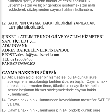
bildirmek şartıyla hiçbir hukuki ve cezai sorumluluk
üstlenmeksizin ve hiçbir gerekçe göstermeksizin malı
reddederek sözleşmeden cayma hakkını kullanabilir.
SATICININ CAYMA HAKKI BİLDİRİMİ YAPILACAK
İLETİŞİM BİLGİLERİ:
ŞİRKET : ATILIM TRKNOLOJİ VE YAZILIM HİZMETERİ
SAN. TİÇ. LDT.ŞTİ
ADI/UNVANI:
ADRES:BAHÇELİEVLER /İSTANBUL
EPOSTA:destek@yaziciservisi.com
TEL:02126569408
FAKS:02126569408
CAYMA HAKKININ SÜRESİ:
Alıcı, satın aldığı eğer bir hizmet ise, bu 14 günlük süre
sözleşmenin imzalandığı tarihten itibaren başlar. Cayma hakkı
süresi sona ermeden önce, tüketicinin onayı ile hizmetin
ifasına başlanan hizmet sözleşmelerinde cayma hakkı
kullanılamaz.
Cayma hakkının kullanımından kaynaklanan masraflar SATICI’
ya aittir.
Cayma hakkının kullanılması için 14 (ondört) günlük süre