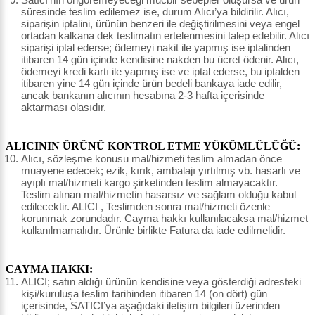
süresinde teslim edilemez ise, durum Alıcı’ya bildirilir. Alıcı,
siparişin iptalini, ürünün benzeri ile değiştirilmesini veya engel
ortadan kalkana dek teslimatın ertelenmesini talep edebilir. Alıcı
siparişi iptal ederse; ödemeyi nakit ile yapmış ise iptalinden
itibaren 14 gün içinde kendisine nakden bu ücret ödenir. Alıcı,
ödemeyi kredi kartı ile yapmış ise ve iptal ederse, bu iptalden
itibaren yine 14 gün içinde ürün bedeli bankaya iade edilir,
ancak bankanın alıcının hesabına 2-3 hafta içerisinde
aktarması olasıdır.
ALICININ ÜRÜNÜ KONTROL ETME YÜKÜMLÜLÜĞÜ:
Alıcı, sözleşme konusu mal/hizmeti teslim almadan önce
muayene edecek; ezik, kırık, ambalajı yırtılmış vb. hasarlı ve
ayıplı mal/hizmeti kargo şirketinden teslim almayacaktır.
Teslim alınan mal/hizmetin hasarsız ve sağlam olduğu kabul
edilecektir. ALICI , Teslimden sonra mal/hizmeti özenle
korunmak zorundadır. Cayma hakkı kullanılacaksa mal/hizmet
kullanılmamalıdır. Ürünle birlikte Fatura da iade edilmelidir.
CAYMA HAKKI:
ALICI; satın aldığı ürünün kendisine veya gösterdiği adresteki
kişi/kuruluşa teslim tarihinden itibaren 14 (on dört) gün
içerisinde, SATICI’ya aşağıdaki iletişim bilgileri üzerinden