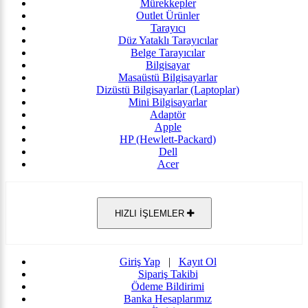
Mürekkepler
Outlet Ürünler
Tarayıcı
Düz Yataklı Tarayıcılar
Belge Tarayıcılar
Bilgisayar
Masaüstü Bilgisayarlar
Dizüstü Bilgisayarlar (Laptoplar)
Mini Bilgisayarlar
Adaptör
Apple
HP (Hewlett-Packard)
Dell
Acer
HIZLI İŞLEMLER
Giriş Yap
|
Kayıt Ol
Sipariş Takibi
Ödeme Bildirimi
Banka Hesaplarımız