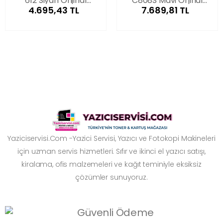
612 Siyah Orijinal
C808S Mavi Orjinal
4.695,43 TL
7.689,81 TL
Fotokopi Toner
Toner
Yaziciservisi.Com -Yazici Servisi, Yazıcı ve Fotokopi Makineleri
için uzman servis hizmetleri. Sıfır ve ikinci el yazıcı satışı,
kiralama, ofis malzemeleri ve kağıt teminiyle eksiksiz
çözümler sunuyoruz.