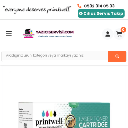
0532 314 05 33
Cihaz Servis Takip
0
Toggle mobile menu