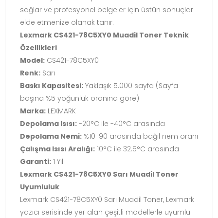
sağlar ve profesyonel belgeler için üstün sonuçlar
elde etmenize olanak tanır.
Lexmark CS421-78C5XY0 Muadil Toner Teknik
Özellikleri
Model:
CS421-78C5XY0
Renk:
Sarı
Baskı Kapasitesi:
Yaklaşık 5.000 sayfa (Sayfa
başına %5 yoğunluk oranına göre)
Marka:
LEXMARK
Depolama Isısı:
-20°C ile -40°C arasında
Depolama Nemi:
%10-90 arasında bağıl nem oranı
Çalışma Isısı Aralığı:
10°C ile 32.5°C arasında
Garanti:
1 Yıl
Lexmark CS421-78C5XY0 Sarı Muadil Toner
Uyumluluk
Lexmark CS421-78C5XY0 Sarı Muadil Toner, Lexmark
yazıcı serisinde yer alan çeşitli modellerle uyumlu