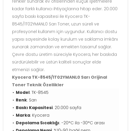
renkler sunarak ev ofislerinden küçük işletmelere
kadar farklı kullanıcı ihtiyaçlarına hitap eder. 20.000
sayfa baskı kapasitesi ile Kyocera TK-
8545/1T02YMANL0 Sarı Toner, uzun süreli ve
profesyonel kullanım için uygundur. Kullanıcı dostu
yapısı sayesinde kolay kurulum ve saklama imkânı
sunarak zamandan ve emekten tasarruf sağlar.
Çevre dostu üretim süreciyle Kyocera, her baskıda
sürdürülebilir ve üstün kaliteli sonuçlar elde
etmenizi sağlar.
Kyocera TK-8545/1T02YMANL0 Sarı Orijinal
Toner Teknik Özellikler
Model
: TK-8545
Renk
: Sarı
Baskı Kapasitesi
: 20.000 sayfa
Marka
: Kyocera
Depolama Sıcaklığı
: -20°C ila -30°C arası
Depolama Nemi
: %10-90 bağıl nem