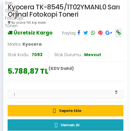
Kyocera TK-8545/1T02YMANL0 Sarı
Orjinal Fotokopi Toneri
Bu ürüne 116 kişi baktı
Ücretsiz Kargo
Paylaş:
Marka:
Kyocera
Stok Kodu :
7093
Stok Durumu :
Mevcut
(KDV Dahil)
5.788,87 TL
Sepete Ekle
Hemen Al