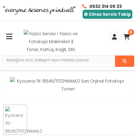
0532 314 05 33
Cihaz Servis Takip
0
Toggle mobile menu