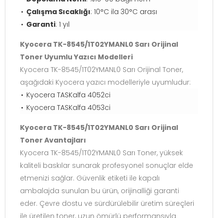
Çalışma Sıcaklığı
: 10°C ila 30°C arası
Garanti
: 1 yıl
Kyocera TK-8545/1T02YMANL0 Sarı Orijinal
Toner Uyumlu Yazıcı Modelleri
Kyocera TK-8545/1T02YMANL0 Sarı Orijinal Toner,
aşağıdaki Kyocera yazıcı modelleriyle uyumludur:
Kyocera TASKalfa 4052ci
Kyocera TASKalfa 4053ci
Kyocera TK-8545/1T02YMANL0 Sarı Orijinal
Toner Avantajları
Kyocera TK-8545/1T02YMANL0 Sarı Toner, yüksek
kaliteli baskılar sunarak profesyonel sonuçlar elde
etmenizi sağlar. Güvenlik etiketi ile kapalı
ambalajda sunulan bu ürün, orijinalliği garanti
eder. Çevre dostu ve sürdürülebilir üretim süreçleri
ile üretilen toner, uzun ömürlü performansıyla