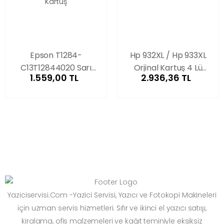
Epson T1284-
Hp 932XL / Hp 933XL
C13T12844020 Sarı
Orjinal Kartuş 4 Lü
1.559,00 TL
2.936,36 TL
Orjinal Kartuş
Set
Yaziciservisi.Com -Yazici Servisi, Yazıcı ve Fotokopi Makineleri
için uzman servis hizmetleri. Sıfır ve ikinci el yazıcı satışı,
kiralama, ofis malzemeleri ve kağıt teminiyle eksiksiz