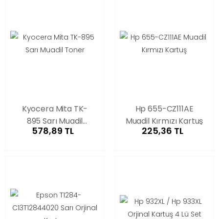
Kyocera Mita TK-
Hp 655-CZ111AE
895 Sarı Muadil
Muadil Kırmızı Kartuş
578,89 TL
225,36 TL
Toner