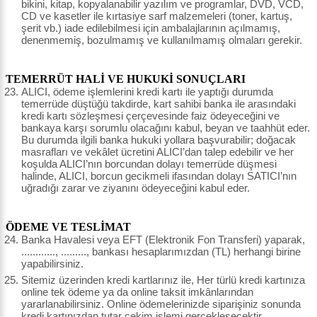
bikini, kitap, kopyalanabilir yazılım ve programlar, DVD, VCD,
CD ve kasetler ile kırtasiye sarf malzemeleri (toner, kartuş,
şerit vb.) iade edilebilmesi için ambalajlarının açılmamış,
denenmemiş, bozulmamış ve kullanılmamış olmaları gerekir.
TEMERRÜT HALİ VE HUKUKİ SONUÇLARI
ALICI, ödeme işlemlerini kredi kartı ile yaptığı durumda
temerrüde düştüğü takdirde, kart sahibi banka ile arasındaki
kredi kartı sözleşmesi çerçevesinde faiz ödeyeceğini ve
bankaya karşı sorumlu olacağını kabul, beyan ve taahhüt eder.
Bu durumda ilgili banka hukuki yollara başvurabilir; doğacak
masrafları ve vekâlet ücretini ALICI’dan talep edebilir ve her
koşulda ALICI’nın borcundan dolayı temerrüde düşmesi
halinde, ALICI, borcun gecikmeli ifasından dolayı SATICI’nın
uğradığı zarar ve ziyanını ödeyeceğini kabul eder.
ÖDEME VE TESLİMAT
Banka Havalesi veya EFT (Elektronik Fon Transferi) yaparak,
............, ........., bankası hesaplarımızdan (TL) herhangi birine
yapabilirsiniz.
Sitemiz üzerinden kredi kartlarınız ile, Her türlü kredi kartınıza
online tek ödeme ya da online taksit imkânlarından
yararlanabilirsiniz. Online ödemelerinizde siparişiniz sonunda
kredi kartınızdan tutar çekim işlemi gerçekleşecektir.