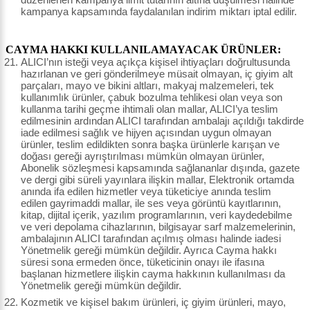
kampanya kapsamında faydalanılan indirim miktarı iptal edilir.
CAYMA HAKKI KULLANILAMAYACAK ÜRÜNLER:
ALICI’nın isteği veya açıkça kişisel ihtiyaçları doğrultusunda
hazırlanan ve geri gönderilmeye müsait olmayan, iç giyim alt
parçaları, mayo ve bikini altları, makyaj malzemeleri, tek
kullanımlık ürünler, çabuk bozulma tehlikesi olan veya son
kullanma tarihi geçme ihtimali olan mallar, ALICI’ya teslim
edilmesinin ardından ALICI tarafından ambalajı açıldığı takdirde
iade edilmesi sağlık ve hijyen açısından uygun olmayan
ürünler, teslim edildikten sonra başka ürünlerle karışan ve
doğası gereği ayrıştırılması mümkün olmayan ürünler,
Abonelik sözleşmesi kapsamında sağlananlar dışında, gazete
ve dergi gibi süreli yayınlara ilişkin mallar, Elektronik ortamda
anında ifa edilen hizmetler veya tüketiciye anında teslim
edilen gayrimaddi mallar, ile ses veya görüntü kayıtlarının,
kitap, dijital içerik, yazılım programlarının, veri kaydedebilme
ve veri depolama cihazlarının, bilgisayar sarf malzemelerinin,
ambalajının ALICI tarafından açılmış olması halinde iadesi
Yönetmelik gereği mümkün değildir. Ayrıca Cayma hakkı
süresi sona ermeden önce, tüketicinin onayı ile ifasına
başlanan hizmetlere ilişkin cayma hakkının kullanılması da
Yönetmelik gereği mümkün değildir.
Kozmetik ve kişisel bakım ürünleri, iç giyim ürünleri, mayo,