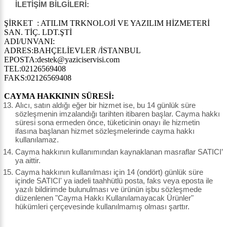
İLETİŞİM BİLGİLERİ:
ŞİRKET : ATILIM TRKNOLOJİ VE YAZILIM HİZMETERİ
SAN. TİÇ. LDT.ŞTİ
ADI/UNVANI:
ADRES:BAHÇELİEVLER /İSTANBUL
EPOSTA:destek@yaziciservisi.com
TEL:02126569408
FAKS:02126569408
CAYMA HAKKININ SÜRESİ:
Alıcı, satın aldığı eğer bir hizmet ise, bu 14 günlük süre
sözleşmenin imzalandığı tarihten itibaren başlar. Cayma hakkı
süresi sona ermeden önce, tüketicinin onayı ile hizmetin
ifasına başlanan hizmet sözleşmelerinde cayma hakkı
kullanılamaz.
Cayma hakkının kullanımından kaynaklanan masraflar SATICI’
ya aittir.
Cayma hakkının kullanılması için 14 (ondört) günlük süre
içinde SATICI' ya iadeli taahhütlü posta, faks veya eposta ile
yazılı bildirimde bulunulması ve ürünün işbu sözleşmede
düzenlenen "Cayma Hakkı Kullanılamayacak Ürünler"
hükümleri çerçevesinde kullanılmamış olması şarttır.