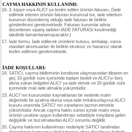
CAYMA HAKKININ KULLANIMI:
3. kişiye veya ALICI’ ya teslim edilen ürünün faturası, (İade
edilmek istenen ürünün faturası kurumsal ise, iade ederken
kurumun düzenlemiş olduğu iade faturası ile birlikte
gönderilmesi gerekmektedir. Faturası kurumlar adına
düzenlenen sipariş iadeleri İADE FATURASI kesilmediği
takdirde tamamlanamayacaktır.)
İade formu, İade edilecek ürünlerin kutusu, ambalajı, varsa
standart aksesuarları ile birlikte eksiksiz ve hasarsız olarak
teslim edilmesi gerekmektedir.
İADE KOŞULLARI:
SATICI, cayma bildiriminin kendisine ulaşmasından itibaren en
geç 10 günlük süre içerisinde toplam bedeli ve ALICI’yı borç
altına sokan belgeleri ALICI’ ya iade etmek ve 20 günlük süre
içerisinde malı iade almakla yükümlüdür.
ALICI’ nın kusurundan kaynaklanan bir nedenle malın
değerinde bir azalma olursa veya iade imkânsızlaşırsa ALICI
kusuru oranında SATICI’ nın zararlarını tazmin etmekle
yükümlüdür. Ancak cayma hakkı süresi içinde malın veya
ürünün usulüne uygun kullanılması sebebiyle meydana gelen
değişiklik ve bozulmalardan ALICI sorumlu değildir.
Cayma hakkının kullanılması nedeniyle SATICI tarafından
düzenlenen kampanya limit tutarının altına düşülmesi halinde