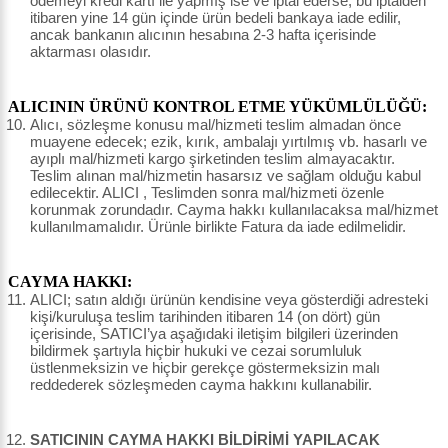
ödemeyi kredi kartı ile yapmış ise ve iptal ederse, bu iptalden
itibaren yine 14 gün içinde ürün bedeli bankaya iade edilir,
ancak bankanın alıcının hesabına 2-3 hafta içerisinde
aktarması olasıdır.
ALICININ ÜRÜNÜ KONTROL ETME YÜKÜMLÜLÜĞÜ:
Alıcı, sözleşme konusu mal/hizmeti teslim almadan önce
muayene edecek; ezik, kırık, ambalajı yırtılmış vb. hasarlı ve
ayıplı mal/hizmeti kargo şirketinden teslim almayacaktır.
Teslim alınan mal/hizmetin hasarsız ve sağlam olduğu kabul
edilecektir. ALICI , Teslimden sonra mal/hizmeti özenle
korunmak zorundadır. Cayma hakkı kullanılacaksa mal/hizmet
kullanılmamalıdır. Ürünle birlikte Fatura da iade edilmelidir.
CAYMA HAKKI:
ALICI; satın aldığı ürünün kendisine veya gösterdiği adresteki
kişi/kuruluşa teslim tarihinden itibaren 14 (on dört) gün
içerisinde, SATICI’ya aşağıdaki iletişim bilgileri üzerinden
bildirmek şartıyla hiçbir hukuki ve cezai sorumluluk
üstlenmeksizin ve hiçbir gerekçe göstermeksizin malı
reddederek sözleşmeden cayma hakkını kullanabilir.
SATICININ CAYMA HAKKI BİLDİRİMİ YAPILACAK