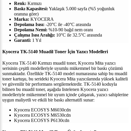
Renk:
Kırmızı
Baskı Kapasitesi:
Yaklaşık 5.000 sayfa (%5 yoğunluk
oranına göre)
Marka:
KYOCERA
Depolama Isısı:
-20°C ile -40°C arasında
Depolama Nemi:
%10-90 bağıl nem oranı
Çalışma Isısı Aralığı:
10°C ile 32.5°C arasında
Garanti:
1 Yıl
Kyocera TK-5140 Muadil Toner İçin Yazıcı Modelleri
Kyocera TK-5140 Kırmızı muadil toner, Kyocera Mita yazıcı
serisinin çeşitli modelleriyle uyumlu mükemmel bir baskı çözümü
sunmaktadır. Özellikle TK-5140 model numarasına sahip bu muadil
toner kartuşu, bu serideki Kyocera Mita yazıcılarında yüksek kaliteli
ve güvenilir bir performans sergilemektedir. TK-5140 koduyla
bilinen bu muadil toner, aşağıda listelenen Kyocera yazıcı
modelleriyle mükemmel bir uyum içinde çalışarak, yazıcı sahiplerine
uygun maliyetli ve etkili bir baskı alternatifi sunar:
Kyocera ECOSYS M6030cdn
Kyocera ECOSYS M6530cdn
Kyocera ECOSYS P6130cdn