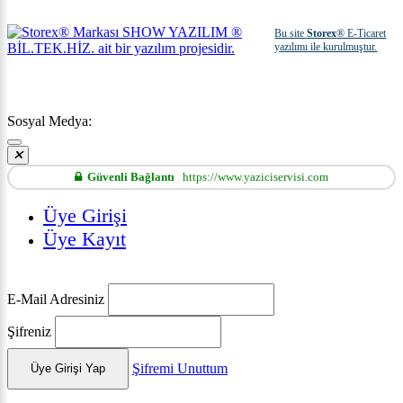
Bu site
Storex
® E-Ticaret
yazılımı ile kurulmuştur.
Sosyal Medya:
Güvenli Bağlantı
https://www.yaziciservisi.com
Üye Girişi
Üye Kayıt
E-Mail Adresiniz
Şifreniz
Şifremi Unuttum
Üye Girişi Yap