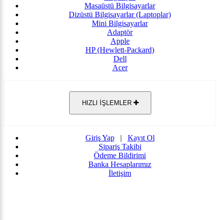
Masaüstü Bilgisayarlar
Dizüstü Bilgisayarlar (Laptoplar)
Mini Bilgisayarlar
Adaptör
Apple
HP (Hewlett-Packard)
Dell
Acer
HIZLI İŞLEMLER
Giriş Yap
|
Kayıt Ol
Sipariş Takibi
Ödeme Bildirimi
Banka Hesaplarımız
İletişim