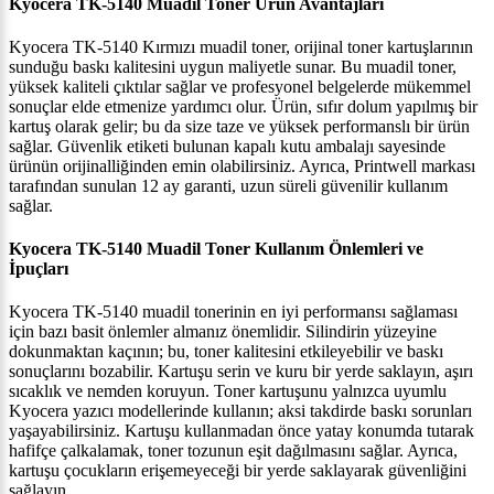
Kyocera TK-5140 Muadil Toner Ürün Avantajları
Kyocera TK-5140 Kırmızı muadil toner, orijinal toner kartuşlarının
sunduğu baskı kalitesini uygun maliyetle sunar. Bu muadil toner,
yüksek kaliteli çıktılar sağlar ve profesyonel belgelerde mükemmel
sonuçlar elde etmenize yardımcı olur. Ürün, sıfır dolum yapılmış bir
kartuş olarak gelir; bu da size taze ve yüksek performanslı bir ürün
sağlar. Güvenlik etiketi bulunan kapalı kutu ambalajı sayesinde
ürünün orijinalliğinden emin olabilirsiniz. Ayrıca, Printwell markası
tarafından sunulan 12 ay garanti, uzun süreli güvenilir kullanım
sağlar.
Kyocera TK-5140 Muadil Toner Kullanım Önlemleri ve
İpuçları
Kyocera TK-5140 muadil tonerinin en iyi performansı sağlaması
için bazı basit önlemler almanız önemlidir. Silindirin yüzeyine
dokunmaktan kaçının; bu, toner kalitesini etkileyebilir ve baskı
sonuçlarını bozabilir. Kartuşu serin ve kuru bir yerde saklayın, aşırı
sıcaklık ve nemden koruyun. Toner kartuşunu yalnızca uyumlu
Kyocera yazıcı modellerinde kullanın; aksi takdirde baskı sorunları
yaşayabilirsiniz. Kartuşu kullanmadan önce yatay konumda tutarak
hafifçe çalkalamak, toner tozunun eşit dağılmasını sağlar. Ayrıca,
kartuşu çocukların erişemeyeceği bir yerde saklayarak güvenliğini
sağlayın.