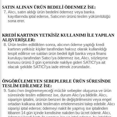
SATIN ALINAN ÜRÜN BEDELİ ÖDENMEZ İSE:
Alıcı, satın aldığı ürün bedelini ödemez veya banka
kayıtlarında iptal ederse, Satıcının ürünü teslim yükümlülüğü
sona erer.
KREDİ KARTININ YETKİSİZ KULLANIMI İLE YAPILAN
ALIŞVERİŞLER:
Ürün teslim edildikten sonra, alıcının ödeme yaptığı kredi
kartının yetkisiz kişiler tarafından haksız olarak kullanıldığı
tespit edilirse ve satılan ürün bedeli ilgili banka veya finans
kuruluşu tarafından Satıcı'ya ödenmez ise, Alıcı, sözleşme
konusu ürünü 3 gün içerisinde nakliye gideri SATICI’ya ait
olacak şekilde SATICI’ya iade etmek zorundadır.
ÖNGÖRÜLEMEYEN SEBEPLERLE ÜRÜN SÜRESİNDE
TESLİM EDİLEMEZ İSE:
Satıcı’nın öngöremeyeceği mücbir sebepler oluşursa ve ürün
süresinde teslim edilemez ise, durum Alıcı’ya bildirilir. Alıcı,
siparişin iptalini, ürünün benzeri ile değiştirilmesini veya engel
ortadan kalkana dek teslimatın ertelenmesini talep edebilir. Alıcı
siparişi iptal ederse; ödemeyi nakit ile yapmış ise iptalinden
itibaren 14 gün içinde kendisine nakden bu ücret ödenir. Alıcı,