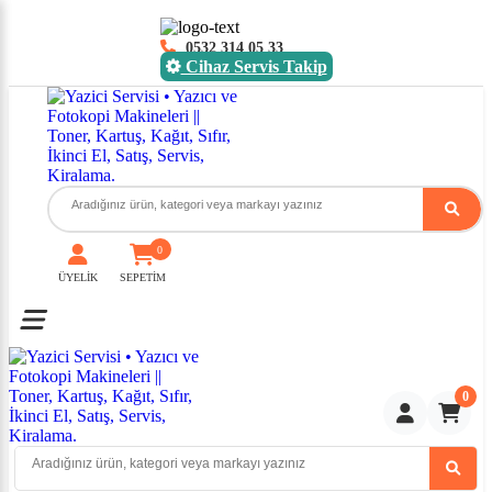
0532 314 05 33
Cihaz Servis Takip
0
ÜYELİK
SEPETİM
Toggle mobile menu
0