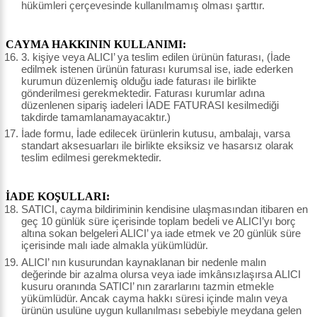
hükümleri çerçevesinde kullanılmamış olması şarttır.
CAYMA HAKKININ KULLANIMI:
3. kişiye veya ALICI’ ya teslim edilen ürünün faturası, (İade
edilmek istenen ürünün faturası kurumsal ise, iade ederken
kurumun düzenlemiş olduğu iade faturası ile birlikte
gönderilmesi gerekmektedir. Faturası kurumlar adına
düzenlenen sipariş iadeleri İADE FATURASI kesilmediği
takdirde tamamlanamayacaktır.)
İade formu, İade edilecek ürünlerin kutusu, ambalajı, varsa
standart aksesuarları ile birlikte eksiksiz ve hasarsız olarak
teslim edilmesi gerekmektedir.
İADE KOŞULLARI:
SATICI, cayma bildiriminin kendisine ulaşmasından itibaren en
geç 10 günlük süre içerisinde toplam bedeli ve ALICI’yı borç
altına sokan belgeleri ALICI’ ya iade etmek ve 20 günlük süre
içerisinde malı iade almakla yükümlüdür.
ALICI’ nın kusurundan kaynaklanan bir nedenle malın
değerinde bir azalma olursa veya iade imkânsızlaşırsa ALICI
kusuru oranında SATICI’ nın zararlarını tazmin etmekle
yükümlüdür. Ancak cayma hakkı süresi içinde malın veya
ürünün usulüne uygun kullanılması sebebiyle meydana gelen