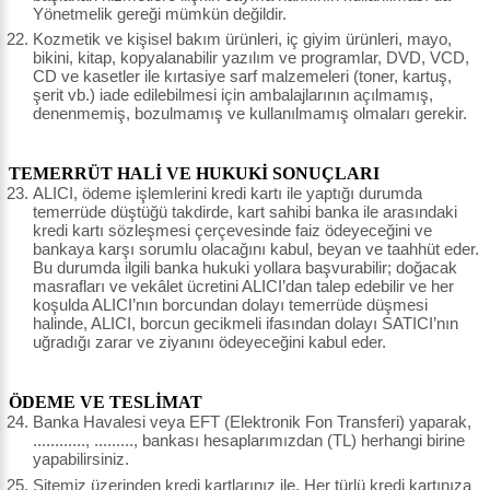
Yönetmelik gereği mümkün değildir.
Kozmetik ve kişisel bakım ürünleri, iç giyim ürünleri, mayo,
bikini, kitap, kopyalanabilir yazılım ve programlar, DVD, VCD,
CD ve kasetler ile kırtasiye sarf malzemeleri (toner, kartuş,
şerit vb.) iade edilebilmesi için ambalajlarının açılmamış,
denenmemiş, bozulmamış ve kullanılmamış olmaları gerekir.
TEMERRÜT HALİ VE HUKUKİ SONUÇLARI
ALICI, ödeme işlemlerini kredi kartı ile yaptığı durumda
temerrüde düştüğü takdirde, kart sahibi banka ile arasındaki
kredi kartı sözleşmesi çerçevesinde faiz ödeyeceğini ve
bankaya karşı sorumlu olacağını kabul, beyan ve taahhüt eder.
Bu durumda ilgili banka hukuki yollara başvurabilir; doğacak
masrafları ve vekâlet ücretini ALICI’dan talep edebilir ve her
koşulda ALICI’nın borcundan dolayı temerrüde düşmesi
halinde, ALICI, borcun gecikmeli ifasından dolayı SATICI’nın
uğradığı zarar ve ziyanını ödeyeceğini kabul eder.
ÖDEME VE TESLİMAT
Banka Havalesi veya EFT (Elektronik Fon Transferi) yaparak,
............, ........., bankası hesaplarımızdan (TL) herhangi birine
yapabilirsiniz.
Sitemiz üzerinden kredi kartlarınız ile, Her türlü kredi kartınıza