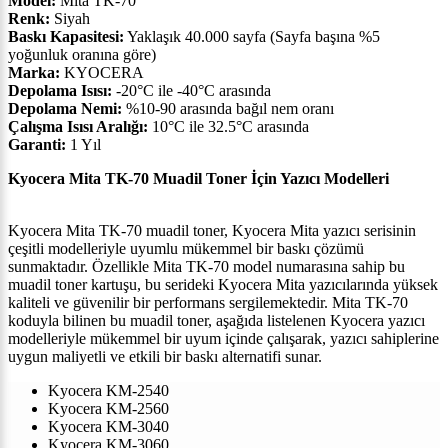
Model:
Mita TK-70
Renk:
Siyah
Baskı Kapasitesi:
Yaklaşık 40.000 sayfa (Sayfa başına %5
yoğunluk oranına göre)
Marka:
KYOCERA
Depolama Isısı:
-20°C ile -40°C arasında
Depolama Nemi:
%10-90 arasında bağıl nem oranı
Çalışma Isısı Aralığı:
10°C ile 32.5°C arasında
Garanti:
1 Yıl
Kyocera Mita TK-70 Muadil Toner İçin Yazıcı Modelleri
Kyocera Mita TK-70 muadil toner, Kyocera Mita yazıcı serisinin
çeşitli modelleriyle uyumlu mükemmel bir baskı çözümü
sunmaktadır. Özellikle Mita TK-70 model numarasına sahip bu
muadil toner kartuşu, bu serideki Kyocera Mita yazıcılarında yüksek
kaliteli ve güvenilir bir performans sergilemektedir. Mita TK-70
koduyla bilinen bu muadil toner, aşağıda listelenen Kyocera yazıcı
modelleriyle mükemmel bir uyum içinde çalışarak, yazıcı sahiplerine
uygun maliyetli ve etkili bir baskı alternatifi sunar.
Kyocera KM-2540
Kyocera KM-2560
Kyocera KM-3040
Kyocera KM-3060