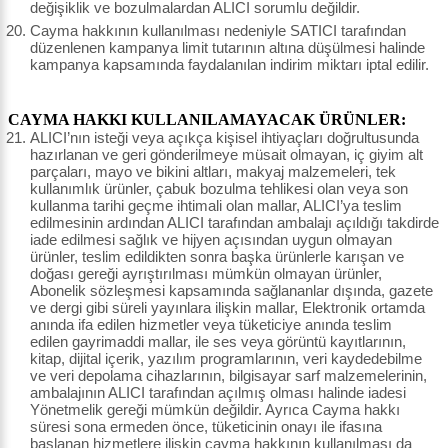
değişiklik ve bozulmalardan ALICI sorumlu değildir.
Cayma hakkının kullanılması nedeniyle SATICI tarafından
düzenlenen kampanya limit tutarının altına düşülmesi halinde
kampanya kapsamında faydalanılan indirim miktarı iptal edilir.
CAYMA HAKKI KULLANILAMAYACAK ÜRÜNLER:
ALICI’nın isteği veya açıkça kişisel ihtiyaçları doğrultusunda
hazırlanan ve geri gönderilmeye müsait olmayan, iç giyim alt
parçaları, mayo ve bikini altları, makyaj malzemeleri, tek
kullanımlık ürünler, çabuk bozulma tehlikesi olan veya son
kullanma tarihi geçme ihtimali olan mallar, ALICI’ya teslim
edilmesinin ardından ALICI tarafından ambalajı açıldığı takdirde
iade edilmesi sağlık ve hijyen açısından uygun olmayan
ürünler, teslim edildikten sonra başka ürünlerle karışan ve
doğası gereği ayrıştırılması mümkün olmayan ürünler,
Abonelik sözleşmesi kapsamında sağlananlar dışında, gazete
ve dergi gibi süreli yayınlara ilişkin mallar, Elektronik ortamda
anında ifa edilen hizmetler veya tüketiciye anında teslim
edilen gayrimaddi mallar, ile ses veya görüntü kayıtlarının,
kitap, dijital içerik, yazılım programlarının, veri kaydedebilme
ve veri depolama cihazlarının, bilgisayar sarf malzemelerinin,
ambalajının ALICI tarafından açılmış olması halinde iadesi
Yönetmelik gereği mümkün değildir. Ayrıca Cayma hakkı
süresi sona ermeden önce, tüketicinin onayı ile ifasına
başlanan hizmetlere ilişkin cayma hakkının kullanılması da