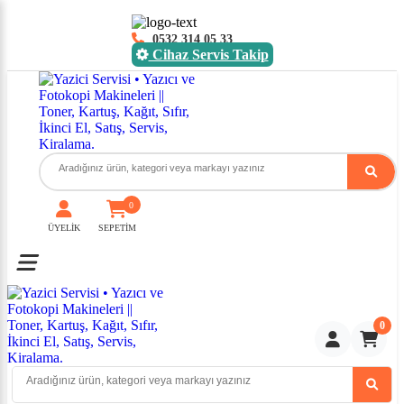
0532 314 05 33
Cihaz Servis Takip
0
ÜYELİK
SEPETİM
Toggle mobile menu
0