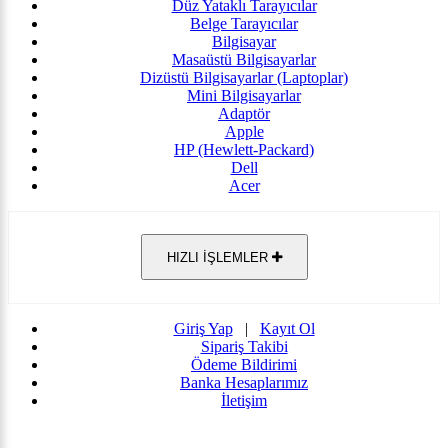
Düz Yataklı Tarayıcılar
Belge Tarayıcılar
Bilgisayar
Masaüstü Bilgisayarlar
Dizüstü Bilgisayarlar (Laptoplar)
Mini Bilgisayarlar
Adaptör
Apple
HP (Hewlett-Packard)
Dell
Acer
HIZLI İŞLEMLER
Giriş Yap
|
Kayıt Ol
Sipariş Takibi
Ödeme Bildirimi
Banka Hesaplarımız
İletişim