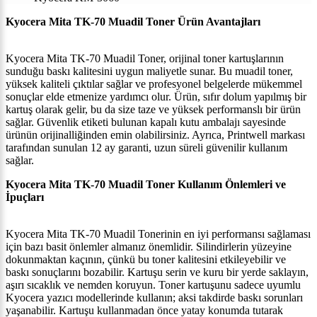
Kyocera Mita TK-70 Muadil Toner Ürün Avantajları
Kyocera Mita TK-70 Muadil Toner, orijinal toner kartuşlarının
sunduğu baskı kalitesini uygun maliyetle sunar. Bu muadil toner,
yüksek kaliteli çıktılar sağlar ve profesyonel belgelerde mükemmel
sonuçlar elde etmenize yardımcı olur. Ürün, sıfır dolum yapılmış bir
kartuş olarak gelir, bu da size taze ve yüksek performanslı bir ürün
sağlar. Güvenlik etiketi bulunan kapalı kutu ambalajı sayesinde
ürünün orijinalliğinden emin olabilirsiniz. Ayrıca, Printwell markası
tarafından sunulan 12 ay garanti, uzun süreli güvenilir kullanım
sağlar.
Kyocera Mita TK-70 Muadil Toner Kullanım Önlemleri ve
İpuçları
Kyocera Mita TK-70 Muadil Tonerinin en iyi performansı sağlaması
için bazı basit önlemler almanız önemlidir. Silindirlerin yüzeyine
dokunmaktan kaçının, çünkü bu toner kalitesini etkileyebilir ve
baskı sonuçlarını bozabilir. Kartuşu serin ve kuru bir yerde saklayın,
aşırı sıcaklık ve nemden koruyun. Toner kartuşunu sadece uyumlu
Kyocera yazıcı modellerinde kullanın; aksi takdirde baskı sorunları
yaşanabilir. Kartuşu kullanmadan önce yatay konumda tutarak