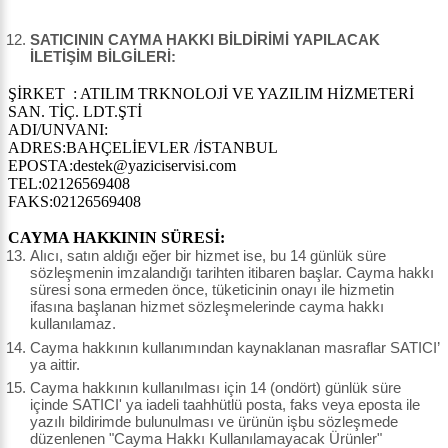
SATICININ CAYMA HAKKI BİLDİRİMİ YAPILACAK
İLETİŞİM BİLGİLERİ:
ŞİRKET : ATILIM TRKNOLOJİ VE YAZILIM HİZMETERİ
SAN. TİÇ. LDT.ŞTİ
ADI/UNVANI:
ADRES:BAHÇELİEVLER /İSTANBUL
EPOSTA:destek@yaziciservisi.com
TEL:02126569408
FAKS:02126569408
CAYMA HAKKININ SÜRESİ:
Alıcı, satın aldığı eğer bir hizmet ise, bu 14 günlük süre
sözleşmenin imzalandığı tarihten itibaren başlar. Cayma hakkı
süresi sona ermeden önce, tüketicinin onayı ile hizmetin
ifasına başlanan hizmet sözleşmelerinde cayma hakkı
kullanılamaz.
Cayma hakkının kullanımından kaynaklanan masraflar SATICI’
ya aittir.
Cayma hakkının kullanılması için 14 (ondört) günlük süre
içinde SATICI' ya iadeli taahhütlü posta, faks veya eposta ile
yazılı bildirimde bulunulması ve ürünün işbu sözleşmede
düzenlenen "Cayma Hakkı Kullanılamayacak Ürünler"