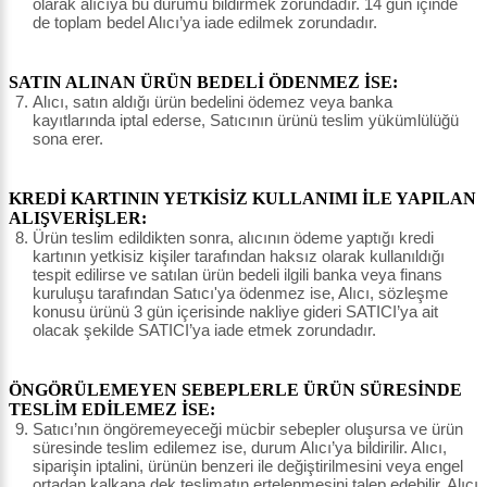
olarak alıcıya bu durumu bildirmek zorundadır. 14 gün içinde
de toplam bedel Alıcı’ya iade edilmek zorundadır.
SATIN ALINAN ÜRÜN BEDELİ ÖDENMEZ İSE:
Alıcı, satın aldığı ürün bedelini ödemez veya banka
kayıtlarında iptal ederse, Satıcının ürünü teslim yükümlülüğü
sona erer.
KREDİ KARTININ YETKİSİZ KULLANIMI İLE YAPILAN
ALIŞVERİŞLER:
Ürün teslim edildikten sonra, alıcının ödeme yaptığı kredi
kartının yetkisiz kişiler tarafından haksız olarak kullanıldığı
tespit edilirse ve satılan ürün bedeli ilgili banka veya finans
kuruluşu tarafından Satıcı'ya ödenmez ise, Alıcı, sözleşme
konusu ürünü 3 gün içerisinde nakliye gideri SATICI’ya ait
olacak şekilde SATICI’ya iade etmek zorundadır.
ÖNGÖRÜLEMEYEN SEBEPLERLE ÜRÜN SÜRESİNDE
TESLİM EDİLEMEZ İSE:
Satıcı’nın öngöremeyeceği mücbir sebepler oluşursa ve ürün
süresinde teslim edilemez ise, durum Alıcı’ya bildirilir. Alıcı,
siparişin iptalini, ürünün benzeri ile değiştirilmesini veya engel
ortadan kalkana dek teslimatın ertelenmesini talep edebilir. Alıcı