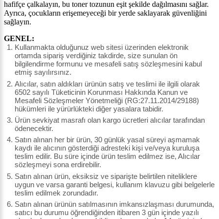
hafifçe çalkalayın, bu toner tozunun eşit şekilde dağılmasını sağlar.
Ayrıca, çocukların erişemeyeceği bir yerde saklayarak güvenliğini
sağlayın.
GENEL:
Kullanmakta olduğunuz web sitesi üzerinden elektronik
ortamda sipariş verdiğiniz takdirde, size sunulan ön
bilgilendirme formunu ve mesafeli satış sözleşmesini kabul
etmiş sayılırsınız.
Alıcılar, satın aldıkları ürünün satış ve teslimi ile ilgili olarak
6502 sayılı Tüketicinin Korunması Hakkında Kanun ve
Mesafeli Sözleşmeler Yönetmeliği (RG:27.11.2014/29188)
hükümleri ile yürürlükteki diğer yasalara tabidir.
Ürün sevkiyat masrafı olan kargo ücretleri alıcılar tarafından
ödenecektir.
Satın alınan her bir ürün, 30 günlük yasal süreyi aşmamak
kaydı ile alıcının gösterdiği adresteki kişi ve/veya kuruluşa
teslim edilir. Bu süre içinde ürün teslim edilmez ise, Alıcılar
sözleşmeyi sona erdirebilir.
Satın alınan ürün, eksiksiz ve siparişte belirtilen niteliklere
uygun ve varsa garanti belgesi, kullanım klavuzu gibi belgelerle
teslim edilmek zorundadır.
Satın alınan ürünün satılmasının imkansızlaşması durumunda,
satıcı bu durumu öğrendiğinden itibaren 3 gün içinde yazılı