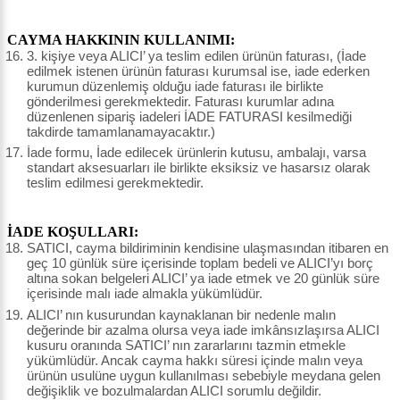
CAYMA HAKKININ KULLANIMI:
3. kişiye veya ALICI’ ya teslim edilen ürünün faturası, (İade
edilmek istenen ürünün faturası kurumsal ise, iade ederken
kurumun düzenlemiş olduğu iade faturası ile birlikte
gönderilmesi gerekmektedir. Faturası kurumlar adına
düzenlenen sipariş iadeleri İADE FATURASI kesilmediği
takdirde tamamlanamayacaktır.)
İade formu, İade edilecek ürünlerin kutusu, ambalajı, varsa
standart aksesuarları ile birlikte eksiksiz ve hasarsız olarak
teslim edilmesi gerekmektedir.
İADE KOŞULLARI:
SATICI, cayma bildiriminin kendisine ulaşmasından itibaren en
geç 10 günlük süre içerisinde toplam bedeli ve ALICI’yı borç
altına sokan belgeleri ALICI’ ya iade etmek ve 20 günlük süre
içerisinde malı iade almakla yükümlüdür.
ALICI’ nın kusurundan kaynaklanan bir nedenle malın
değerinde bir azalma olursa veya iade imkânsızlaşırsa ALICI
kusuru oranında SATICI’ nın zararlarını tazmin etmekle
yükümlüdür. Ancak cayma hakkı süresi içinde malın veya
ürünün usulüne uygun kullanılması sebebiyle meydana gelen
değişiklik ve bozulmalardan ALICI sorumlu değildir.