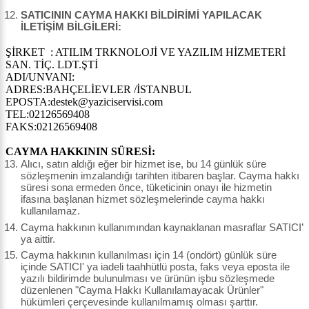
SATICININ CAYMA HAKKI BİLDİRİMİ YAPILACAK
İLETİŞİM BİLGİLERİ:
ŞİRKET : ATILIM TRKNOLOJİ VE YAZILIM HİZMETERİ
SAN. TİÇ. LDT.ŞTİ
ADI/UNVANI:
ADRES:BAHÇELİEVLER /İSTANBUL
EPOSTA:destek@yaziciservisi.com
TEL:02126569408
FAKS:02126569408
CAYMA HAKKININ SÜRESİ:
Alıcı, satın aldığı eğer bir hizmet ise, bu 14 günlük süre
sözleşmenin imzalandığı tarihten itibaren başlar. Cayma hakkı
süresi sona ermeden önce, tüketicinin onayı ile hizmetin
ifasına başlanan hizmet sözleşmelerinde cayma hakkı
kullanılamaz.
Cayma hakkının kullanımından kaynaklanan masraflar SATICI’
ya aittir.
Cayma hakkının kullanılması için 14 (ondört) günlük süre
içinde SATICI' ya iadeli taahhütlü posta, faks veya eposta ile
yazılı bildirimde bulunulması ve ürünün işbu sözleşmede
düzenlenen "Cayma Hakkı Kullanılamayacak Ürünler"
hükümleri çerçevesinde kullanılmamış olması şarttır.