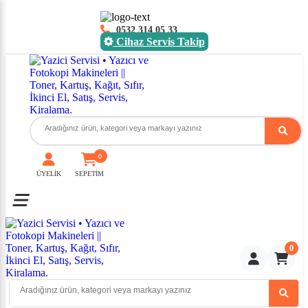
0532 314 05 33
Cihaz Servis Takip
0
ÜYELİK
SEPETİM
Toggle mobile menu
0