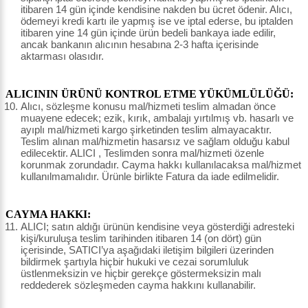
itibaren 14 gün içinde kendisine nakden bu ücret ödenir. Alıcı,
ödemeyi kredi kartı ile yapmış ise ve iptal ederse, bu iptalden
itibaren yine 14 gün içinde ürün bedeli bankaya iade edilir,
ancak bankanın alıcının hesabına 2-3 hafta içerisinde
aktarması olasıdır.
ALICININ ÜRÜNÜ KONTROL ETME YÜKÜMLÜLÜĞÜ:
Alıcı, sözleşme konusu mal/hizmeti teslim almadan önce
muayene edecek; ezik, kırık, ambalajı yırtılmış vb. hasarlı ve
ayıplı mal/hizmeti kargo şirketinden teslim almayacaktır.
Teslim alınan mal/hizmetin hasarsız ve sağlam olduğu kabul
edilecektir. ALICI , Teslimden sonra mal/hizmeti özenle
korunmak zorundadır. Cayma hakkı kullanılacaksa mal/hizmet
kullanılmamalıdır. Ürünle birlikte Fatura da iade edilmelidir.
CAYMA HAKKI:
ALICI; satın aldığı ürünün kendisine veya gösterdiği adresteki
kişi/kuruluşa teslim tarihinden itibaren 14 (on dört) gün
içerisinde, SATICI’ya aşağıdaki iletişim bilgileri üzerinden
bildirmek şartıyla hiçbir hukuki ve cezai sorumluluk
üstlenmeksizin ve hiçbir gerekçe göstermeksizin malı
reddederek sözleşmeden cayma hakkını kullanabilir.