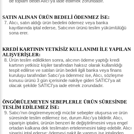
de toplam bedel Alıcı’ya iade edilmek zorundadır.
SATIN ALINAN ÜRÜN BEDELİ ÖDENMEZ İSE:
Alıcı, satın aldığı ürün bedelini ödemez veya banka
kayıtlarında iptal ederse, Satıcının ürünü teslim yükümlülüğü
sona erer.
KREDİ KARTININ YETKİSİZ KULLANIMI İLE YAPILAN
ALIŞVERİŞLER:
Ürün teslim edildikten sonra, alıcının ödeme yaptığı kredi
kartının yetkisiz kişiler tarafından haksız olarak kullanıldığı
tespit edilirse ve satılan ürün bedeli ilgili banka veya finans
kuruluşu tarafından Satıcı'ya ödenmez ise, Alıcı, sözleşme
konusu ürünü 3 gün içerisinde nakliye gideri SATICI’ya ait
olacak şekilde SATICI’ya iade etmek zorundadır.
ÖNGÖRÜLEMEYEN SEBEPLERLE ÜRÜN SÜRESİNDE
TESLİM EDİLEMEZ İSE:
Satıcı’nın öngöremeyeceği mücbir sebepler oluşursa ve ürün
süresinde teslim edilemez ise, durum Alıcı’ya bildirilir. Alıcı,
siparişin iptalini, ürünün benzeri ile değiştirilmesini veya engel
ortadan kalkana dek teslimatın ertelenmesini talep edebilir. Alıcı
siparişi iptal ederse; ödemeyi nakit ile yapmış ise iptalinden