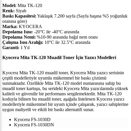
Model:
Mita TK-120
Renk:
Siyah
Baskı Kapasitesi:
Yaklaşık 7.200 sayfa (Sayfa başına %5 yoğunluk
oranına göre)
Marka:
KYOCERA
Depolama Isısı:
-20°C ile -40°C arasında
Depolama Nemi:
%10-90 arasında bağıl nem oranı
Çalışma Isısı Aralığı:
10°C ile 32.5°C arasında
Garanti:
1 Yıl
Kyocera Mita TK-120 Muadil Toner İçin Yazıcı Modelleri
Kyocera Mita TK-120 muadil toner, Kyocera Mita yazıcı serisinin
çeşitli modelleriyle uyumlu mükemmel bir baskı çözümü
sunmaktadır. Özellikle Mita TK-120 model numarasına sahip bu
muadil toner kartuşu, bu serideki Kyocera Mita yazıcılarında yüksek
kaliteli ve güvenilir bir performans sergilemektedir. Mita TK-120
koduyla bilinen bu muadil toner, aşağıda listelenen Kyocera yazıcı
modelleriyle mükemmel bir uyum içinde çalışarak, yazıcı sahiplerine
uygun maliyetli ve etkili bir baskı alternatifi sunar.
Kyocera FS-1030D
Kyocera FS-1030DN