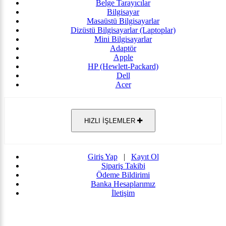
Belge Tarayıcılar
Bilgisayar
Masaüstü Bilgisayarlar
Dizüstü Bilgisayarlar (Laptoplar)
Mini Bilgisayarlar
Adaptör
Apple
HP (Hewlett-Packard)
Dell
Acer
HIZLI İŞLEMLER
Giriş Yap
|
Kayıt Ol
Sipariş Takibi
Ödeme Bildirimi
Banka Hesaplarımız
İletişim