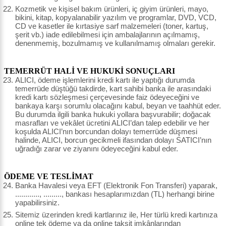
Kozmetik ve kişisel bakım ürünleri, iç giyim ürünleri, mayo,
bikini, kitap, kopyalanabilir yazılım ve programlar, DVD, VCD,
CD ve kasetler ile kırtasiye sarf malzemeleri (toner, kartuş,
şerit vb.) iade edilebilmesi için ambalajlarının açılmamış,
denenmemiş, bozulmamış ve kullanılmamış olmaları gerekir.
TEMERRÜT HALİ VE HUKUKİ SONUÇLARI
ALICI, ödeme işlemlerini kredi kartı ile yaptığı durumda
temerrüde düştüğü takdirde, kart sahibi banka ile arasındaki
kredi kartı sözleşmesi çerçevesinde faiz ödeyeceğini ve
bankaya karşı sorumlu olacağını kabul, beyan ve taahhüt eder.
Bu durumda ilgili banka hukuki yollara başvurabilir; doğacak
masrafları ve vekâlet ücretini ALICI’dan talep edebilir ve her
koşulda ALICI’nın borcundan dolayı temerrüde düşmesi
halinde, ALICI, borcun gecikmeli ifasından dolayı SATICI’nın
uğradığı zarar ve ziyanını ödeyeceğini kabul eder.
ÖDEME VE TESLİMAT
Banka Havalesi veya EFT (Elektronik Fon Transferi) yaparak,
............, ........., bankası hesaplarımızdan (TL) herhangi birine
yapabilirsiniz.
Sitemiz üzerinden kredi kartlarınız ile, Her türlü kredi kartınıza
online tek ödeme ya da online taksit imkânlarından