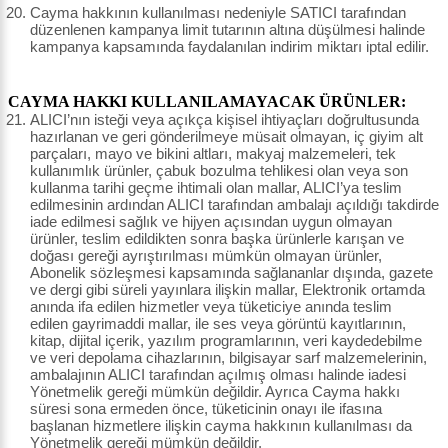
Cayma hakkının kullanılması nedeniyle SATICI tarafından
düzenlenen kampanya limit tutarının altına düşülmesi halinde
kampanya kapsamında faydalanılan indirim miktarı iptal edilir.
CAYMA HAKKI KULLANILAMAYACAK ÜRÜNLER:
ALICI’nın isteği veya açıkça kişisel ihtiyaçları doğrultusunda
hazırlanan ve geri gönderilmeye müsait olmayan, iç giyim alt
parçaları, mayo ve bikini altları, makyaj malzemeleri, tek
kullanımlık ürünler, çabuk bozulma tehlikesi olan veya son
kullanma tarihi geçme ihtimali olan mallar, ALICI’ya teslim
edilmesinin ardından ALICI tarafından ambalajı açıldığı takdirde
iade edilmesi sağlık ve hijyen açısından uygun olmayan
ürünler, teslim edildikten sonra başka ürünlerle karışan ve
doğası gereği ayrıştırılması mümkün olmayan ürünler,
Abonelik sözleşmesi kapsamında sağlananlar dışında, gazete
ve dergi gibi süreli yayınlara ilişkin mallar, Elektronik ortamda
anında ifa edilen hizmetler veya tüketiciye anında teslim
edilen gayrimaddi mallar, ile ses veya görüntü kayıtlarının,
kitap, dijital içerik, yazılım programlarının, veri kaydedebilme
ve veri depolama cihazlarının, bilgisayar sarf malzemelerinin,
ambalajının ALICI tarafından açılmış olması halinde iadesi
Yönetmelik gereği mümkün değildir. Ayrıca Cayma hakkı
süresi sona ermeden önce, tüketicinin onayı ile ifasına
başlanan hizmetlere ilişkin cayma hakkının kullanılması da
Yönetmelik gereği mümkün değildir.