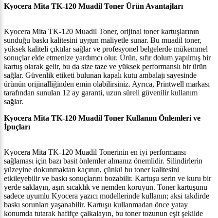
Kyocera Mita TK-120 Muadil Toner Ürün Avantajları
Kyocera Mita TK-120 Muadil Toner, orijinal toner kartuşlarının
sunduğu baskı kalitesini uygun maliyetle sunar. Bu muadil toner,
yüksek kaliteli çıktılar sağlar ve profesyonel belgelerde mükemmel
sonuçlar elde etmenize yardımcı olur. Ürün, sıfır dolum yapılmış bir
kartuş olarak gelir, bu da size taze ve yüksek performanslı bir ürün
sağlar. Güvenlik etiketi bulunan kapalı kutu ambalajı sayesinde
ürünün orijinalliğinden emin olabilirsiniz. Ayrıca, Printwell markası
tarafından sunulan 12 ay garanti, uzun süreli güvenilir kullanım
sağlar.
Kyocera Mita TK-120 Muadil Toner Kullanım Önlemleri ve
İpuçları
Kyocera Mita TK-120 Muadil Tonerinin en iyi performansı
sağlaması için bazı basit önlemler almanız önemlidir. Silindirlerin
yüzeyine dokunmaktan kaçının, çünkü bu toner kalitesini
etkileyebilir ve baskı sonuçlarını bozabilir. Kartuşu serin ve kuru bir
yerde saklayın, aşırı sıcaklık ve nemden koruyun. Toner kartuşunu
sadece uyumlu Kyocera yazıcı modellerinde kullanın; aksi takdirde
baskı sorunları yaşanabilir. Kartuşu kullanmadan önce yatay
konumda tutarak hafifçe çalkalayın, bu toner tozunun eşit şekilde