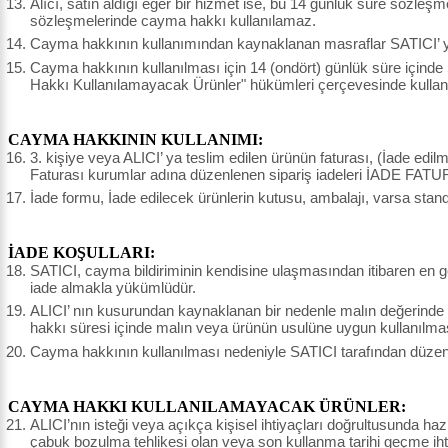
Alıcı, satın aldığı eğer bir hizmet ise, bu 14 günlük süre sözleş
sözleşmelerinde cayma hakkı kullanılamaz.
Cayma hakkının kullanımından kaynaklanan masraflar SATICI’ ya 
Cayma hakkının kullanılması için 14 (ondört) günlük süre içinde
Hakkı Kullanılamayacak Ürünler" hükümleri çerçevesinde kullanı
CAYMA HAKKININ KULLANIMI:
3. kişiye veya ALICI’ ya teslim edilen ürünün faturası, (İade edi
Faturası kurumlar adına düzenlenen sipariş iadeleri İADE FATU
İade formu, İade edilecek ürünlerin kutusu, ambalajı, varsa stand
İADE KOŞULLARI:
SATICI, cayma bildiriminin kendisine ulaşmasından itibaren en ge
iade almakla yükümlüdür.
ALICI’ nın kusurundan kaynaklanan bir nedenle malın değerinde
hakkı süresi içinde malın veya ürünün usulüne uygun kullanılma
Cayma hakkının kullanılması nedeniyle SATICI tarafından düzenle
CAYMA HAKKI KULLANILAMAYACAK ÜRÜNLER:
ALICI’nın isteği veya açıkça kişisel ihtiyaçları doğrultusunda haz
çabuk bozulma tehlikesi olan veya son kullanma tarihi geçme ihtim