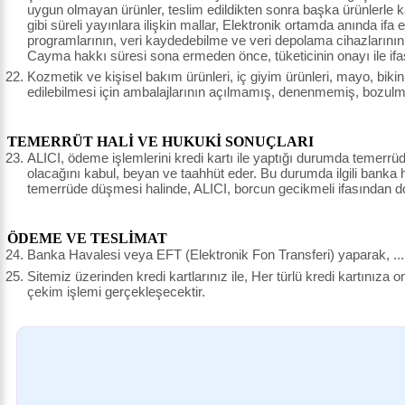
uygun olmayan ürünler, teslim edildikten sonra başka ürünlerle
gibi süreli yayınlara ilişkin mallar, Elektronik ortamda anında ifa 
programlarının, veri kaydedebilme ve veri depolama cihazlarının,
Cayma hakkı süresi sona ermeden önce, tüketicinin onayı ile ifa
Kozmetik ve kişisel bakım ürünleri, iç giyim ürünleri, mayo, bikin
edilebilmesi için ambalajlarının açılmamış, denenmemiş, bozulm
TEMERRÜT HALİ VE HUKUKİ SONUÇLARI
ALICI, ödeme işlemlerini kredi kartı ile yaptığı durumda temerrü
olacağını kabul, beyan ve taahhüt eder. Bu durumda ilgili banka h
temerrüde düşmesi halinde, ALICI, borcun gecikmeli ifasından do
ÖDEME VE TESLİMAT
Banka Havalesi veya EFT (Elektronik Fon Transferi) yaparak, .......
Sitemiz üzerinden kredi kartlarınız ile, Her türlü kredi kartınıza
çekim işlemi gerçekleşecektir.