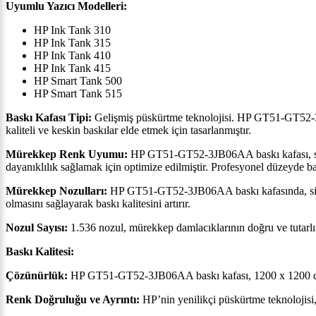
Uyumlu Yazıcı Modelleri:
HP Ink Tank 310
HP Ink Tank 315
HP Ink Tank 410
HP Ink Tank 415
HP Smart Tank 500
HP Smart Tank 515
Baskı Kafası Tipi:
Gelişmiş püskürtme teknolojisi. HP GT51-GT52-3JB
kaliteli ve keskin baskılar elde etmek için tasarlanmıştır.
Mürekkep Renk Uyumu:
HP GT51-GT52-3JB06AA baskı kafası, siyah
dayanıklılık sağlamak için optimize edilmiştir. Profesyonel düzeyde ba
Mürekkep Nozulları:
HP GT51-GT52-3JB06AA baskı kafasında, siyah
olmasını sağlayarak baskı kalitesini artırır.
Nozul Sayısı:
1.536 nozul, mürekkep damlacıklarının doğru ve tutarlı b
Baskı Kalitesi:
Çözünürlük:
HP GT51-GT52-3JB06AA baskı kafası, 1200 x 1200 dpi’y
Renk Doğruluğu ve Ayrıntı:
HP’nin yenilikçi püskürtme teknolojisi, 