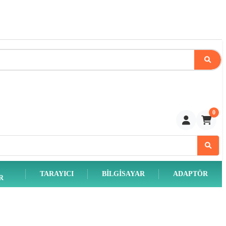
0
TARAYICI
BILGISAYAR
ADAPTÖR
R