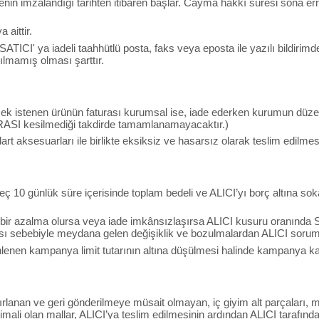
menin imzalandığı tarihten itibaren başlar. Cayma hakkı süresi sona e
aittir.
 SATICI' ya iadeli taahhütlü posta, faks veya eposta ile yazılı bild
lmamış olması şarttır.
lmek istenen ürünün faturası kurumsal ise, iade ederken kurumun düzen
RASI kesilmediği takdirde tamamlanamayacaktır.)
art aksesuarları ile birlikte eksiksiz ve hasarsız olarak teslim edilme
ç 10 günlük süre içerisinde toplam bedeli ve ALICI’yı borç altına sok
 bir azalma olursa veya iade imkânsızlaşırsa ALICI kusuru oranında 
sı sebebiyle meydana gelen değişiklik ve bozulmalardan ALICI soruml
nen kampanya limit tutarının altına düşülmesi halinde kampanya kapsa
ırlanan ve geri gönderilmeye müsait olmayan, iç giyim alt parçaları, ma
ali olan mallar, ALICI’ya teslim edilmesinin ardından ALICI tarafında