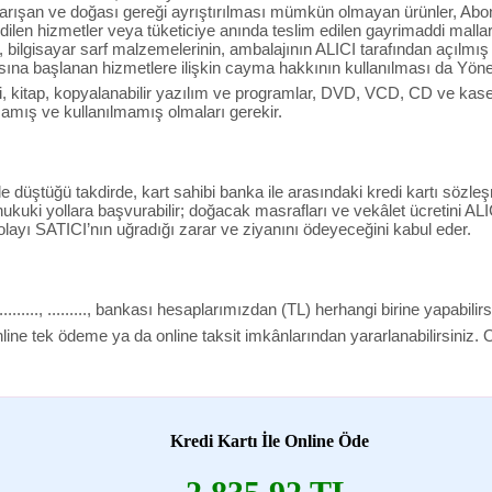
 karışan ve doğası gereği ayrıştırılması mümkün olmayan ürünler, Ab
edilen hizmetler veya tüketiciye anında teslim edilen gayrimaddi mallar, i
 bilgisayar sarf malzemelerinin, ambalajının ALICI tarafından açılmı
sına başlanan hizmetlere ilişkin cayma hakkının kullanılması da Yön
i, kitap, kopyalanabilir yazılım ve programlar, DVD, VCD, CD ve kasetle
amış ve kullanılmamış olmaları gerekir.
de düştüğü takdirde, kart sahibi banka ile arasındaki kredi kartı sö
ukuki yollara başvurabilir; doğacak masrafları ve vekâlet ücretini ALI
layı SATICI’nın uğradığı zarar ve ziyanını ödeyeceğini kabul eder.
....., ........., bankası hesaplarımızdan (TL) herhangi birine yapabilirs
 online tek ödeme ya da online taksit imkânlarından yararlanabilirsiniz.
Kredi Kartı İle Online Öde