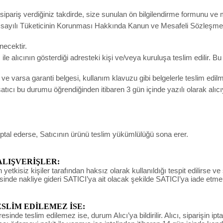
pariş verdiğiniz takdirde, size sunulan ön bilgilendirme formunu ve m
ak 6502 sayılı Tüketicinin Korunması Hakkında Kanun ve Mesafeli Sözleş
necektir.
e alıcının gösterdiği adresteki kişi ve/veya kuruluşa teslim edilir. B
un ve varsa garanti belgesi, kullanım klavuzu gibi belgelerle teslim edi
ıcı bu durumu öğrendiğinden itibaren 3 gün içinde yazılı olarak alıc
iptal ederse, Satıcının ürünü teslim yükümlülüğü sona erer.
ALIŞVERİŞLER:
yetkisiz kişiler tarafından haksız olarak kullanıldığı tespit edilirse ve
sinde nakliye gideri SATICI’ya ait olacak şekilde SATICI’ya iade etme
LİM EDİLEMEZ İSE:
de teslim edilemez ise, durum Alıcı’ya bildirilir. Alıcı, siparişin ipta