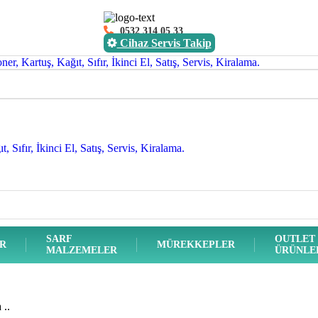
0532 314 05 33
Cihaz Servis Takip
SARF
OUTLET
ER
MÜREKKEPLER
MALZEMELER
ÜRÜNLE
..