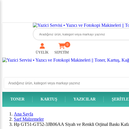
0
ÜYELİK
SEPETİM
TONER
KARTUŞ
YAZICILAR
ŞERITL
Ana Sayfa
Sarf Malzemeler
Hp GT51-GT52-3JB06AA Siyah ve Renkli Orjinal Baskı Kafa 