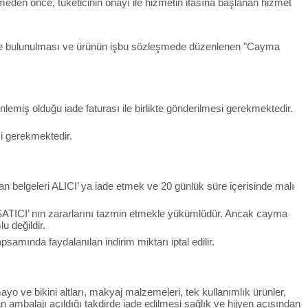
rmeden önce, tüketicinin onayı ile hizmetin ifasına başlanan hizmet
irimde bulunulması ve ürünün işbu sözleşmede düzenlenen "Cayma
lemiş olduğu iade faturası ile birlikte gönderilmesi gerekmektedir.
si gerekmektedir.
an belgeleri ALICI’ ya iade etmek ve 20 günlük süre içerisinde malı
SATICI’ nın zararlarını tazmin etmekle yükümlüdür. Ancak cayma
u değildir.
mında faydalanılan indirim miktarı iptal edilir.
yo ve bikini altları, makyaj malzemeleri, tek kullanımlık ürünler,
n ambalajı açıldığı takdirde iade edilmesi sağlık ve hijyen açısından