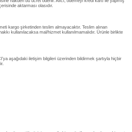
ndisine nakden bu ücret ödenir. Alıcı, ödemeyi kredi kartı ile yapmış
çerisinde aktarması olasıdır.
eti kargo şirketinden teslim almayacaktır. Teslim alınan
kkı kullanılacaksa mal/hizmet kullanılmamalıdır. Ürünle birlikte
ya aşağıdaki iletişim bilgileri üzerinden bildirmek şartıyla hiçbir
r.