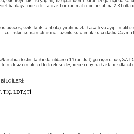
derse; ödemeyi nakit ile yapmış ise iptalinden itibaren 14 gün içinde ke
bedeli bankaya iade edilir, ancak bankanın alıcının hesabına 2-3 hafta i
decek; ezik, kırık, ambalajı yırtılmış vb. hasarlı ve ayıplı mal/hizm
 , Teslimden sonra mal/hizmeti özenle korunmak zorundadır. Cayma ha
/kuruluşa teslim tarihinden itibaren 14 (on dört) gün içerisinde, SATICI’
östermeksizin malı reddederek sözleşmeden cayma hakkını kullanabili
 BİLGİLERİ:
 TİÇ. LDT.ŞTİ