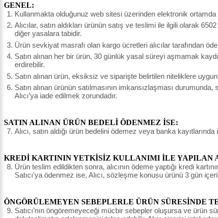
GENEL:
Kullanmakta olduğunuz web sitesi üzerinden elektronik ortamda si
Alıcılar, satın aldıkları ürünün satış ve teslimi ile ilgili olar
diğer yasalara tabidir.
Ürün sevkiyat masrafı olan kargo ücretleri alıcılar tarafından öde
Satın alınan her bir ürün, 30 günlük yasal süreyi aşmamak kaydı il
erdirebilir.
Satın alınan ürün, eksiksiz ve siparişte belirtilen niteliklere uyg
Satın alınan ürünün satılmasının imkansızlaşması durumunda, sat
Alıcı’ya iade edilmek zorundadır.
SATIN ALINAN ÜRÜN BEDELİ ÖDENMEZ İSE:
Alıcı, satın aldığı ürün bedelini ödemez veya banka kayıtlarında 
KREDİ KARTININ YETKİSİZ KULLANIMI İLE YAPILAN 
Ürün teslim edildikten sonra, alıcının ödeme yaptığı kredi kartının 
Satıcı'ya ödenmez ise, Alıcı, sözleşme konusu ürünü 3 gün içeri
ÖNGÖRÜLEMEYEN SEBEPLERLE ÜRÜN SÜRESİNDE TES
Satıcı’nın öngöremeyeceği mücbir sebepler oluşursa ve ürün süresin