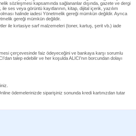
onelik sözleşmesi kapsamında sağlananlar dışında, gazete ve dergi
le ses veya görüntü kayıtlarının, kitap, dijital içerik, yazılım
ş olması halinde iadesi Yönetmelik gereği mümkün değildir. Ayrıca
etmelik gereği mümkün değildir.
r ile kırtasiye sarf malzemeleri (toner, kartuş, şerit vb.) iade
zleşmesi çerçevesinde faiz ödeyeceğini ve bankaya karşı sorumlu
CI’dan talep edebilir ve her koşulda ALICI’nın borcundan dolayı
iniz.
 Online ödemelerinizde siparişiniz sonunda kredi kartınızdan tutar