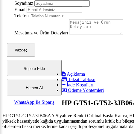
Soyadınız
Email
Telefon
Mesajınız ve Ürün Detayları
Vazgeç
Sepete Ekle
Açıklama
Taksit Tablosu
İade Koşulları
Hemen Al
Ödeme Yöntemleri
HP GT51-GT52-3JB06AA 
WhatsApp İle Sipariş
HP GT51-GT52-3JB06AA Siyah ve Renkli Orijinal Baskı Kafası, HP yaz
yüksek hassasiyetle kağıda uygulanmasından sorumlu kritik bir bileşe
ofislerden baskı merkezlerine kadar çeşitli profesyonel uygulamalarda