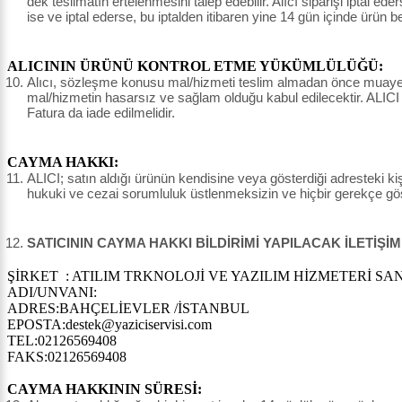
dek teslimatın ertelenmesini talep edebilir. Alıcı siparişi iptal e
ise ve iptal ederse, bu iptalden itibaren yine 14 gün içinde ürün 
ALICININ ÜRÜNÜ KONTROL ETME YÜKÜMLÜLÜĞÜ:
Alıcı, sözleşme konusu mal/hizmeti teslim almadan önce muayene e
mal/hizmetin hasarsız ve sağlam olduğu kabul edilecektir. ALICI
Fatura da iade edilmelidir.
CAYMA HAKKI:
ALICI; satın aldığı ürünün kendisine veya gösterdiği adresteki kişi
hukuki ve cezai sorumluluk üstlenmeksizin ve hiçbir gerekçe g
SATICININ CAYMA HAKKI BİLDİRİMİ YAPILACAK İLETİŞİM
ŞİRKET : ATILIM TRKNOLOJİ VE YAZILIM HİZMETERİ SAN.
ADI/UNVANI:
ADRES:BAHÇELİEVLER /İSTANBUL
EPOSTA:destek@yaziciservisi.com
TEL:02126569408
FAKS:02126569408
CAYMA HAKKININ SÜRESİ: