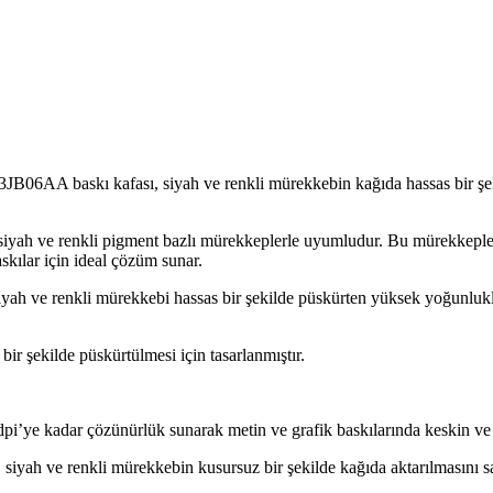
06AA baskı kafası, siyah ve renkli mürekkebin kağıda hassas bir şeki
 ve renkli pigment bazlı mürekkeplerle uyumludur. Bu mürekkepler, öz
skılar için ideal çözüm sunar.
 ve renkli mürekkebi hassas bir şekilde püskürten yüksek yoğunluklu
ir şekilde püskürtülmesi için tasarlanmıştır.
e kadar çözünürlük sunarak metin ve grafik baskılarında keskin ve n
siyah ve renkli mürekkebin kusursuz bir şekilde kağıda aktarılmasını sağl