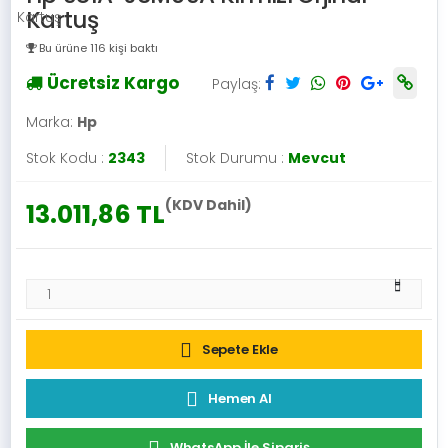
Kartuş
Bu ürüne 116 kişi baktı
Ücretsiz Kargo
Paylaş:
Marka:
Hp
Stok Kodu :
2343
Stok Durumu :
Mevcut
(KDV Dahil)
13.011,86 TL
Sepete Ekle
Hemen Al
WhatsApp İle Sipariş