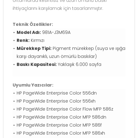
ortamlarda kesintisiz ve uzun ömürlü baskı
ihtiyaçlarını karşılamak için tasarlanmıştır.
Teknik Özellikler:
Model Adı:
981A-J3M69A
Renk:
Kırmızı
Mürekkep Tipi:
Pigment mürekkep (suya ve ışığa
karşı dayanıklı, uzun ömürlü baskılar)
Baskı Kapasitesi:
Yaklaşık 6.000 sayfa
Uyumlu Yazıcılar:
HP PageWide Enterprise Color 556dn
HP PageWide Enterprise Color 556xh
HP PageWide Enterprise Color Flow MFP 586z
HP PageWide Enterprise Color MFP 586dn
HP PageWide Enterprise Color MFP 586f
HP PageWide Enterprise Color MFP 586xh