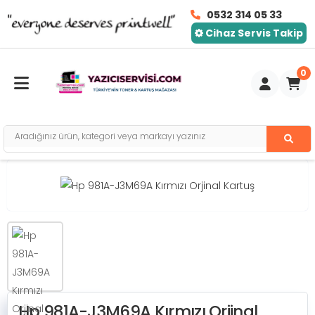
0532 314 05 33
Cihaz Servis Takip
0
Toggle mobile menu
Hp 981A-J3M69A Kırmızı Orjinal