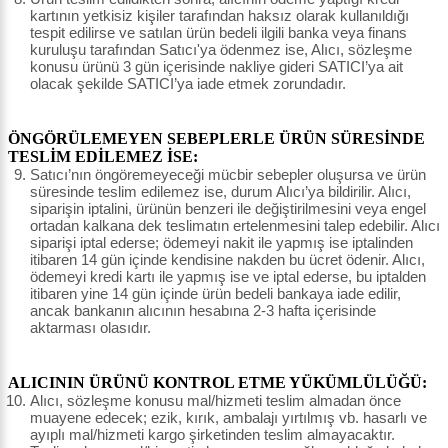
kartının yetkisiz kişiler tarafından haksız olarak kullanıldığı
tespit edilirse ve satılan ürün bedeli ilgili banka veya finans
kuruluşu tarafından Satıcı'ya ödenmez ise, Alıcı, sözleşme
konusu ürünü 3 gün içerisinde nakliye gideri SATICI’ya ait
olacak şekilde SATICI’ya iade etmek zorundadır.
ÖNGÖRÜLEMEYEN SEBEPLERLE ÜRÜN SÜRESİNDE
TESLİM EDİLEMEZ İSE:
Satıcı’nın öngöremeyeceği mücbir sebepler oluşursa ve ürün
süresinde teslim edilemez ise, durum Alıcı’ya bildirilir. Alıcı,
siparişin iptalini, ürünün benzeri ile değiştirilmesini veya engel
ortadan kalkana dek teslimatın ertelenmesini talep edebilir. Alıcı
siparişi iptal ederse; ödemeyi nakit ile yapmış ise iptalinden
itibaren 14 gün içinde kendisine nakden bu ücret ödenir. Alıcı,
ödemeyi kredi kartı ile yapmış ise ve iptal ederse, bu iptalden
itibaren yine 14 gün içinde ürün bedeli bankaya iade edilir,
ancak bankanın alıcının hesabına 2-3 hafta içerisinde
aktarması olasıdır.
ALICININ ÜRÜNÜ KONTROL ETME YÜKÜMLÜLÜĞÜ:
Alıcı, sözleşme konusu mal/hizmeti teslim almadan önce
muayene edecek; ezik, kırık, ambalajı yırtılmış vb. hasarlı ve
ayıplı mal/hizmeti kargo şirketinden teslim almayacaktır.