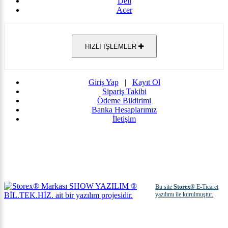
Dell
Acer
HIZLI İŞLEMLER
Giriş Yap
|
Kayıt Ol
Sipariş Takibi
Ödeme Bildirimi
Banka Hesaplarımız
İletişim
Bu site
Storex
® E-Ticaret
yazılımı ile kurulmuştur.