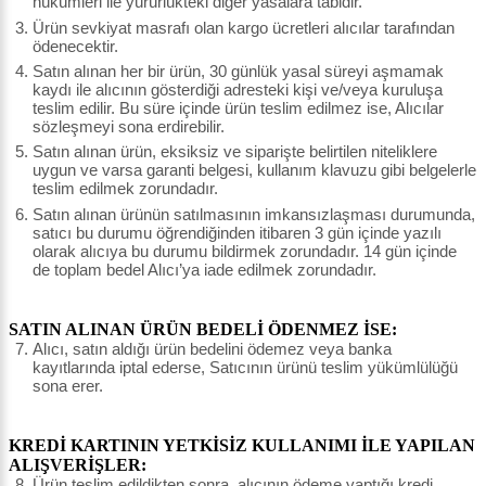
hükümleri ile yürürlükteki diğer yasalara tabidir.
Ürün sevkiyat masrafı olan kargo ücretleri alıcılar tarafından
ödenecektir.
Satın alınan her bir ürün, 30 günlük yasal süreyi aşmamak
kaydı ile alıcının gösterdiği adresteki kişi ve/veya kuruluşa
teslim edilir. Bu süre içinde ürün teslim edilmez ise, Alıcılar
sözleşmeyi sona erdirebilir.
Satın alınan ürün, eksiksiz ve siparişte belirtilen niteliklere
uygun ve varsa garanti belgesi, kullanım klavuzu gibi belgelerle
teslim edilmek zorundadır.
Satın alınan ürünün satılmasının imkansızlaşması durumunda,
satıcı bu durumu öğrendiğinden itibaren 3 gün içinde yazılı
olarak alıcıya bu durumu bildirmek zorundadır. 14 gün içinde
de toplam bedel Alıcı’ya iade edilmek zorundadır.
SATIN ALINAN ÜRÜN BEDELİ ÖDENMEZ İSE:
Alıcı, satın aldığı ürün bedelini ödemez veya banka
kayıtlarında iptal ederse, Satıcının ürünü teslim yükümlülüğü
sona erer.
KREDİ KARTININ YETKİSİZ KULLANIMI İLE YAPILAN
ALIŞVERİŞLER:
Ürün teslim edildikten sonra, alıcının ödeme yaptığı kredi