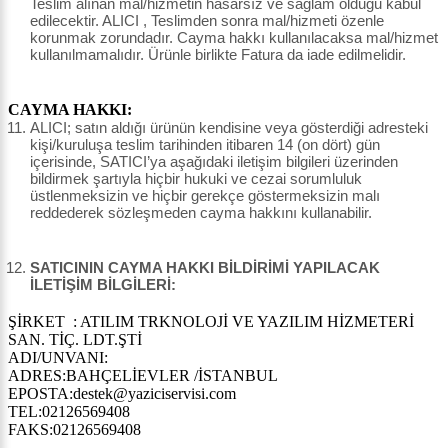
Teslim alınan mal/hizmetin hasarsız ve sağlam olduğu kabul
edilecektir. ALICI , Teslimden sonra mal/hizmeti özenle
korunmak zorundadır. Cayma hakkı kullanılacaksa mal/hizmet
kullanılmamalıdır. Ürünle birlikte Fatura da iade edilmelidir.
CAYMA HAKKI:
ALICI; satın aldığı ürünün kendisine veya gösterdiği adresteki
kişi/kuruluşa teslim tarihinden itibaren 14 (on dört) gün
içerisinde, SATICI’ya aşağıdaki iletişim bilgileri üzerinden
bildirmek şartıyla hiçbir hukuki ve cezai sorumluluk
üstlenmeksizin ve hiçbir gerekçe göstermeksizin malı
reddederek sözleşmeden cayma hakkını kullanabilir.
SATICININ CAYMA HAKKI BİLDİRİMİ YAPILACAK
İLETİŞİM BİLGİLERİ:
ŞİRKET : ATILIM TRKNOLOJİ VE YAZILIM HİZMETERİ
SAN. TİÇ. LDT.ŞTİ
ADI/UNVANI:
ADRES:BAHÇELİEVLER /İSTANBUL
EPOSTA:destek@yaziciservisi.com
TEL:02126569408
FAKS:02126569408