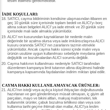
teslim edilmesi gerekmektedir.
İADE KOŞULLARI:
SATICI, cayma bildiriminin kendisine ulaşmasından itibaren en
geç 10 günlük süre içerisinde toplam bedeli ve ALICI’yı borç
altına sokan belgeleri ALICI’ ya iade etmek ve 20 günlük süre
içerisinde malı iade almakla yükümlüdür.
ALICI’ nın kusurundan kaynaklanan bir nedenle malın
değerinde bir azalma olursa veya iade imkânsızlaşırsa ALICI
kusuru oranında SATICI’ nın zararlarını tazmin etmekle
yükümlüdür. Ancak cayma hakkı süresi içinde malın veya
ürünün usulüne uygun kullanılması sebebiyle meydana gelen
değişiklik ve bozulmalardan ALICI sorumlu değildir.
Cayma hakkının kullanılması nedeniyle SATICI tarafından
düzenlenen kampanya limit tutarının altına düşülmesi halinde
kampanya kapsamında faydalanılan indirim miktarı iptal edilir.
CAYMA HAKKI KULLANILAMAYACAK ÜRÜNLER:
ALICI’nın isteği veya açıkça kişisel ihtiyaçları doğrultusunda
hazırlanan ve geri gönderilmeye müsait olmayan, iç giyim alt
parçaları, mayo ve bikini altları, makyaj malzemeleri, tek
kullanımlık ürünler, çabuk bozulma tehlikesi olan veya son
kullanma tarihi geçme ihtimali olan mallar, ALICI’ya teslim