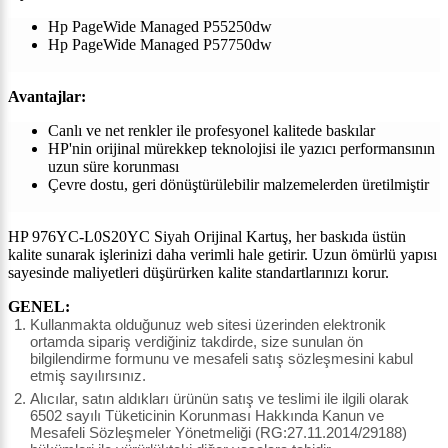
Hp PageWide Managed P55250dw
Hp PageWide Managed P57750dw
Avantajlar:
Canlı ve net renkler ile profesyonel kalitede baskılar
HP'nin orijinal mürekkep teknolojisi ile yazıcı performansının
uzun süre korunması
Çevre dostu, geri dönüştürülebilir malzemelerden üretilmiştir
HP 976YC-L0S20YC Siyah Orijinal Kartuş, her baskıda üstün
kalite sunarak işlerinizi daha verimli hale getirir. Uzun ömürlü yapısı
sayesinde maliyetleri düşürürken kalite standartlarınızı korur.
GENEL:
Kullanmakta olduğunuz web sitesi üzerinden elektronik
ortamda sipariş verdiğiniz takdirde, size sunulan ön
bilgilendirme formunu ve mesafeli satış sözleşmesini kabul
etmiş sayılırsınız.
Alıcılar, satın aldıkları ürünün satış ve teslimi ile ilgili olarak
6502 sayılı Tüketicinin Korunması Hakkında Kanun ve
Mesafeli Sözleşmeler Yönetmeliği (RG:27.11.2014/29188)