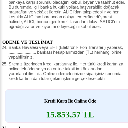
bankaya karşı sorumlu olacağını kabul, beyan ve taahhüt eder.
Bu durumda ilgili banka hukuki yollara başvurabilir; doğacak
masrafları ve vekâlet ücretini ALICI’dan talep edebilir ve her
koşulda ALICI’nın borcundan dolayı temerrüde düşmesi
halinde, ALICI, borcun gecikmeli ifasından dolayı SATICI’nın
uğradığı zarar ve ziyanını ödeyeceğini kabul eder.
ÖDEME VE TESLİMAT
Banka Havalesi veya EFT (Elektronik Fon Transferi) yaparak,
............, ........., bankası hesaplarımızdan (TL) herhangi birine
yapabilirsiniz.
Sitemiz üzerinden kredi kartlarınız ile, Her türlü kredi kartınıza
online tek ödeme ya da online taksit imkânlarından
yararlanabilirsiniz. Online ödemelerinizde siparişiniz sonunda
kredi kartınızdan tutar çekim işlemi gerçekleşecektir.
Kredi Kartı İle Online Öde
15.853,57 TL