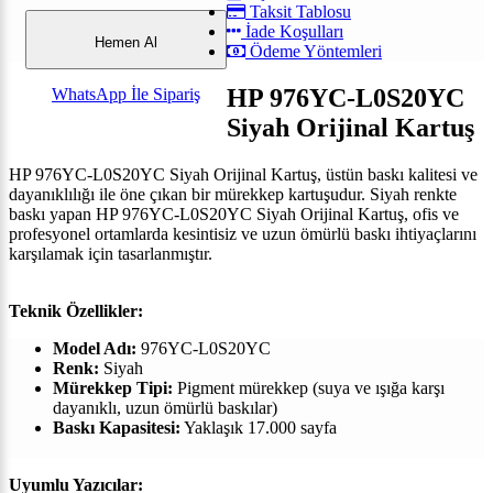
Taksit Tablosu
İade Koşulları
Hemen Al
Ödeme Yöntemleri
HP 976YC-L0S20YC
WhatsApp İle Sipariş
Siyah Orijinal Kartuş
HP 976YC-L0S20YC Siyah Orijinal Kartuş, üstün baskı kalitesi ve
dayanıklılığı ile öne çıkan bir mürekkep kartuşudur. Siyah renkte
baskı yapan HP 976YC-L0S20YC Siyah Orijinal Kartuş, ofis ve
profesyonel ortamlarda kesintisiz ve uzun ömürlü baskı ihtiyaçlarını
karşılamak için tasarlanmıştır.
Teknik Özellikler:
Model Adı:
976YC-L0S20YC
Renk:
Siyah
Mürekkep Tipi:
Pigment mürekkep (suya ve ışığa karşı
dayanıklı, uzun ömürlü baskılar)
Baskı Kapasitesi:
Yaklaşık 17.000 sayfa
Uyumlu Yazıcılar: