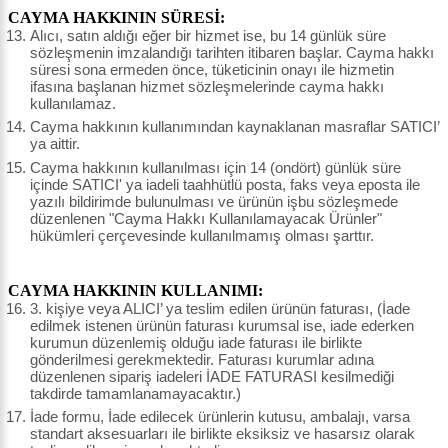
CAYMA HAKKININ SÜRESİ:
Alıcı, satın aldığı eğer bir hizmet ise, bu 14 günlük süre
sözleşmenin imzalandığı tarihten itibaren başlar. Cayma hakkı
süresi sona ermeden önce, tüketicinin onayı ile hizmetin
ifasına başlanan hizmet sözleşmelerinde cayma hakkı
kullanılamaz.
Cayma hakkının kullanımından kaynaklanan masraflar SATICI’
ya aittir.
Cayma hakkının kullanılması için 14 (ondört) günlük süre
içinde SATICI' ya iadeli taahhütlü posta, faks veya eposta ile
yazılı bildirimde bulunulması ve ürünün işbu sözleşmede
düzenlenen "Cayma Hakkı Kullanılamayacak Ürünler"
hükümleri çerçevesinde kullanılmamış olması şarttır.
CAYMA HAKKININ KULLANIMI:
3. kişiye veya ALICI’ ya teslim edilen ürünün faturası, (İade
edilmek istenen ürünün faturası kurumsal ise, iade ederken
kurumun düzenlemiş olduğu iade faturası ile birlikte
gönderilmesi gerekmektedir. Faturası kurumlar adına
düzenlenen sipariş iadeleri İADE FATURASI kesilmediği
takdirde tamamlanamayacaktır.)
İade formu, İade edilecek ürünlerin kutusu, ambalajı, varsa
standart aksesuarları ile birlikte eksiksiz ve hasarsız olarak