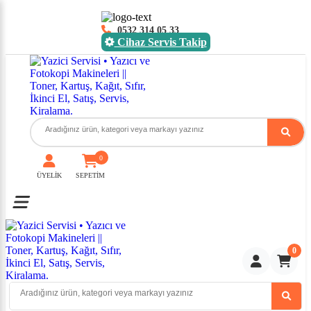
0532 314 05 33
Cihaz Servis Takip
0
ÜYELİK
SEPETİM
Toggle mobile menu
0