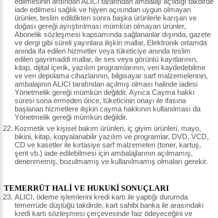
edilmesinin ardından ALICI tarafından ambalajı açıldığı takdirde
iade edilmesi sağlık ve hijyen açısından uygun olmayan
ürünler, teslim edildikten sonra başka ürünlerle karışan ve
doğası gereği ayrıştırılması mümkün olmayan ürünler,
Abonelik sözleşmesi kapsamında sağlananlar dışında, gazete
ve dergi gibi süreli yayınlara ilişkin mallar, Elektronik ortamda
anında ifa edilen hizmetler veya tüketiciye anında teslim
edilen gayrimaddi mallar, ile ses veya görüntü kayıtlarının,
kitap, dijital içerik, yazılım programlarının, veri kaydedebilme
ve veri depolama cihazlarının, bilgisayar sarf malzemelerinin,
ambalajının ALICI tarafından açılmış olması halinde iadesi
Yönetmelik gereği mümkün değildir. Ayrıca Cayma hakkı
süresi sona ermeden önce, tüketicinin onayı ile ifasına
başlanan hizmetlere ilişkin cayma hakkının kullanılması da
Yönetmelik gereği mümkün değildir.
Kozmetik ve kişisel bakım ürünleri, iç giyim ürünleri, mayo,
bikini, kitap, kopyalanabilir yazılım ve programlar, DVD, VCD,
CD ve kasetler ile kırtasiye sarf malzemeleri (toner, kartuş,
şerit vb.) iade edilebilmesi için ambalajlarının açılmamış,
denenmemiş, bozulmamış ve kullanılmamış olmaları gerekir.
TEMERRÜT HALİ VE HUKUKİ SONUÇLARI
ALICI, ödeme işlemlerini kredi kartı ile yaptığı durumda
temerrüde düştüğü takdirde, kart sahibi banka ile arasındaki
kredi kartı sözleşmesi çerçevesinde faiz ödeyeceğini ve