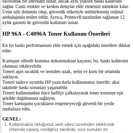
ekonomik bir alternatif sunar, ancak aynı yüksek baskı kalitesini
sağlar. Canlı renkler ve keskin detaylar elde etmenizi mümkün kılar.
Ürün sıfır dolumlu olup, güvenlik etiketiyle mühürlenmiş orijinal
ambalajında teslim edilir. Ayrıca, Printwell tarafından sağlanan 12
aylık garanti ile güvenilir kullanım sunar.
HP 96A - C4096A Toner Kullanım Önerileri
En iyi baskı performansını elde etmek için aşağıdaki önerilere dikkat
edin:
Kartuşun silindir kısmına dokunmaktan kaçının; bu, baskı kalitesini
olumsuz etkileyebilir.
Toneri aşırı sıcaklık ve nemden uzak, serin ve kuru bir ortamda
saklayın.
Toneri sadece uyumlu HP yazıcılarla kullanmanız önerilir; aksi
takdirde baskı sorunları yaşanabilir.
Toneri kullanmadan önce hafifçe çalkalayarak toner tozunun eşit
şekilde dağılmasını sağlayın.
Toner kartuşunu çocukların erişemeyeceği güvenli bir yerde
muhafaza edin.
GENEL:
Kullanmakta olduğunuz web sitesi üzerinden elektronik
ortamda sipariş verdiğiniz takdirde, size sunulan ön