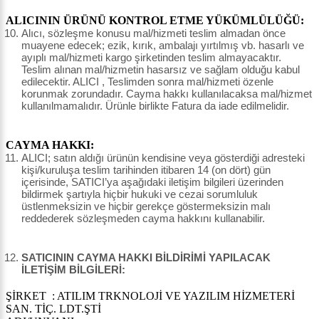
ALICININ ÜRÜNÜ KONTROL ETME YÜKÜMLÜLÜĞÜ:
Alıcı, sözleşme konusu mal/hizmeti teslim almadan önce
muayene edecek; ezik, kırık, ambalajı yırtılmış vb. hasarlı ve
ayıplı mal/hizmeti kargo şirketinden teslim almayacaktır.
Teslim alınan mal/hizmetin hasarsız ve sağlam olduğu kabul
edilecektir. ALICI , Teslimden sonra mal/hizmeti özenle
korunmak zorundadır. Cayma hakkı kullanılacaksa mal/hizmet
kullanılmamalıdır. Ürünle birlikte Fatura da iade edilmelidir.
CAYMA HAKKI:
ALICI; satın aldığı ürünün kendisine veya gösterdiği adresteki
kişi/kuruluşa teslim tarihinden itibaren 14 (on dört) gün
içerisinde, SATICI’ya aşağıdaki iletişim bilgileri üzerinden
bildirmek şartıyla hiçbir hukuki ve cezai sorumluluk
üstlenmeksizin ve hiçbir gerekçe göstermeksizin malı
reddederek sözleşmeden cayma hakkını kullanabilir.
SATICININ CAYMA HAKKI BİLDİRİMİ YAPILACAK
İLETİŞİM BİLGİLERİ:
ŞİRKET : ATILIM TRKNOLOJİ VE YAZILIM HİZMETERİ
SAN. TİÇ. LDT.ŞTİ