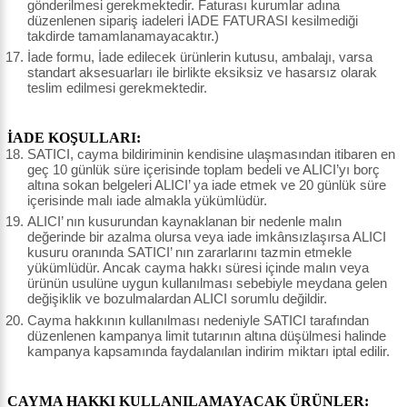
gönderilmesi gerekmektedir. Faturası kurumlar adına
düzenlenen sipariş iadeleri İADE FATURASI kesilmediği
takdirde tamamlanamayacaktır.)
İade formu, İade edilecek ürünlerin kutusu, ambalajı, varsa
standart aksesuarları ile birlikte eksiksiz ve hasarsız olarak
teslim edilmesi gerekmektedir.
İADE KOŞULLARI:
SATICI, cayma bildiriminin kendisine ulaşmasından itibaren en
geç 10 günlük süre içerisinde toplam bedeli ve ALICI’yı borç
altına sokan belgeleri ALICI’ ya iade etmek ve 20 günlük süre
içerisinde malı iade almakla yükümlüdür.
ALICI’ nın kusurundan kaynaklanan bir nedenle malın
değerinde bir azalma olursa veya iade imkânsızlaşırsa ALICI
kusuru oranında SATICI’ nın zararlarını tazmin etmekle
yükümlüdür. Ancak cayma hakkı süresi içinde malın veya
ürünün usulüne uygun kullanılması sebebiyle meydana gelen
değişiklik ve bozulmalardan ALICI sorumlu değildir.
Cayma hakkının kullanılması nedeniyle SATICI tarafından
düzenlenen kampanya limit tutarının altına düşülmesi halinde
kampanya kapsamında faydalanılan indirim miktarı iptal edilir.
CAYMA HAKKI KULLANILAMAYACAK ÜRÜNLER: