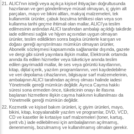
ALICI’nın isteği veya açıkça kişisel ihtiyaçları doğrultusunda
hazırlanan ve geri gönderilmeye müsait olmayan, iç giyim alt
parçaları, mayo ve bikini altları, makyaj malzemeleri, tek
kullanımlık ürünler, çabuk bozulma tehlikesi olan veya son
kullanma tarihi geçme ihtimali olan mallar, ALICI’ya teslim
edilmesinin ardından ALICI tarafından ambalajı açıldığı takdirde
iade edilmesi sağlık ve hijyen açısından uygun olmayan
ürünler, teslim edildikten sonra başka ürünlerle karışan ve
doğası gereği ayrıştırılması mümkün olmayan ürünler,
Abonelik sözleşmesi kapsamında sağlananlar dışında, gazete
ve dergi gibi süreli yayınlara ilişkin mallar, Elektronik ortamda
anında ifa edilen hizmetler veya tüketiciye anında teslim
edilen gayrimaddi mallar, ile ses veya görüntü kayıtlarının,
kitap, dijital içerik, yazılım programlarının, veri kaydedebilme
ve veri depolama cihazlarının, bilgisayar sarf malzemelerinin,
ambalajının ALICI tarafından açılmış olması halinde iadesi
Yönetmelik gereği mümkün değildir. Ayrıca Cayma hakkı
süresi sona ermeden önce, tüketicinin onayı ile ifasına
başlanan hizmetlere ilişkin cayma hakkının kullanılması da
Yönetmelik gereği mümkün değildir.
Kozmetik ve kişisel bakım ürünleri, iç giyim ürünleri, mayo,
bikini, kitap, kopyalanabilir yazılım ve programlar, DVD, VCD,
CD ve kasetler ile kırtasiye sarf malzemeleri (toner, kartuş,
şerit vb.) iade edilebilmesi için ambalajlarının açılmamış,
denenmemiş, bozulmamış ve kullanılmamış olmaları gerekir.