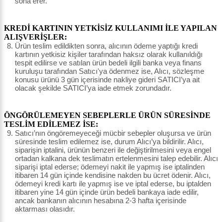
sona erer.
KREDİ KARTININ YETKİSİZ KULLANIMI İLE YAPILAN
ALIŞVERİŞLER:
Ürün teslim edildikten sonra, alıcının ödeme yaptığı kredi
kartının yetkisiz kişiler tarafından haksız olarak kullanıldığı
tespit edilirse ve satılan ürün bedeli ilgili banka veya finans
kuruluşu tarafından Satıcı'ya ödenmez ise, Alıcı, sözleşme
konusu ürünü 3 gün içerisinde nakliye gideri SATICI’ya ait
olacak şekilde SATICI’ya iade etmek zorundadır.
ÖNGÖRÜLEMEYEN SEBEPLERLE ÜRÜN SÜRESİNDE
TESLİM EDİLEMEZ İSE:
Satıcı’nın öngöremeyeceği mücbir sebepler oluşursa ve ürün
süresinde teslim edilemez ise, durum Alıcı’ya bildirilir. Alıcı,
siparişin iptalini, ürünün benzeri ile değiştirilmesini veya engel
ortadan kalkana dek teslimatın ertelenmesini talep edebilir. Alıcı
siparişi iptal ederse; ödemeyi nakit ile yapmış ise iptalinden
itibaren 14 gün içinde kendisine nakden bu ücret ödenir. Alıcı,
ödemeyi kredi kartı ile yapmış ise ve iptal ederse, bu iptalden
itibaren yine 14 gün içinde ürün bedeli bankaya iade edilir,
ancak bankanın alıcının hesabına 2-3 hafta içerisinde
aktarması olasıdır.