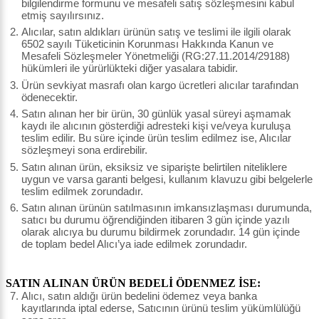
bilgilendirme formunu ve mesafeli satış sözleşmesini kabul
etmiş sayılırsınız.
Alıcılar, satın aldıkları ürünün satış ve teslimi ile ilgili olarak
6502 sayılı Tüketicinin Korunması Hakkında Kanun ve
Mesafeli Sözleşmeler Yönetmeliği (RG:27.11.2014/29188)
hükümleri ile yürürlükteki diğer yasalara tabidir.
Ürün sevkiyat masrafı olan kargo ücretleri alıcılar tarafından
ödenecektir.
Satın alınan her bir ürün, 30 günlük yasal süreyi aşmamak
kaydı ile alıcının gösterdiği adresteki kişi ve/veya kuruluşa
teslim edilir. Bu süre içinde ürün teslim edilmez ise, Alıcılar
sözleşmeyi sona erdirebilir.
Satın alınan ürün, eksiksiz ve siparişte belirtilen niteliklere
uygun ve varsa garanti belgesi, kullanım klavuzu gibi belgelerle
teslim edilmek zorundadır.
Satın alınan ürünün satılmasının imkansızlaşması durumunda,
satıcı bu durumu öğrendiğinden itibaren 3 gün içinde yazılı
olarak alıcıya bu durumu bildirmek zorundadır. 14 gün içinde
de toplam bedel Alıcı’ya iade edilmek zorundadır.
SATIN ALINAN ÜRÜN BEDELİ ÖDENMEZ İSE:
Alıcı, satın aldığı ürün bedelini ödemez veya banka
kayıtlarında iptal ederse, Satıcının ürünü teslim yükümlülüğü