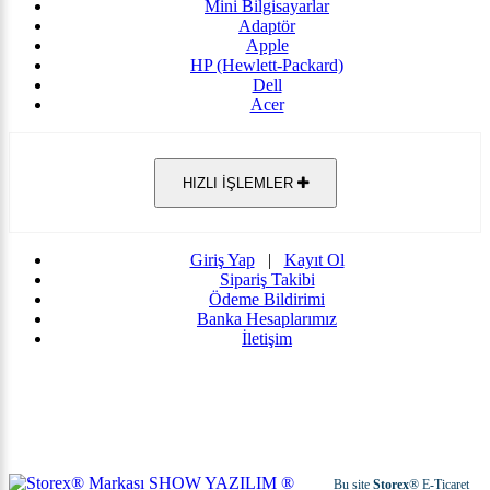
Mini Bilgisayarlar
Adaptör
Apple
HP (Hewlett-Packard)
Dell
Acer
HIZLI İŞLEMLER
Giriş Yap
|
Kayıt Ol
Sipariş Takibi
Ödeme Bildirimi
Banka Hesaplarımız
İletişim
Bu site
Storex
® E-Ticaret