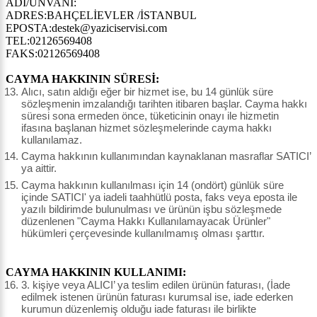
ADI/UNVANI:
ADRES:BAHÇELİEVLER /İSTANBUL
EPOSTA:destek@yaziciservisi.com
TEL:02126569408
FAKS:02126569408
CAYMA HAKKININ SÜRESİ:
Alıcı, satın aldığı eğer bir hizmet ise, bu 14 günlük süre
sözleşmenin imzalandığı tarihten itibaren başlar. Cayma hakkı
süresi sona ermeden önce, tüketicinin onayı ile hizmetin
ifasına başlanan hizmet sözleşmelerinde cayma hakkı
kullanılamaz.
Cayma hakkının kullanımından kaynaklanan masraflar SATICI’
ya aittir.
Cayma hakkının kullanılması için 14 (ondört) günlük süre
içinde SATICI' ya iadeli taahhütlü posta, faks veya eposta ile
yazılı bildirimde bulunulması ve ürünün işbu sözleşmede
düzenlenen "Cayma Hakkı Kullanılamayacak Ürünler"
hükümleri çerçevesinde kullanılmamış olması şarttır.
CAYMA HAKKININ KULLANIMI:
3. kişiye veya ALICI’ ya teslim edilen ürünün faturası, (İade
edilmek istenen ürünün faturası kurumsal ise, iade ederken
kurumun düzenlemiş olduğu iade faturası ile birlikte