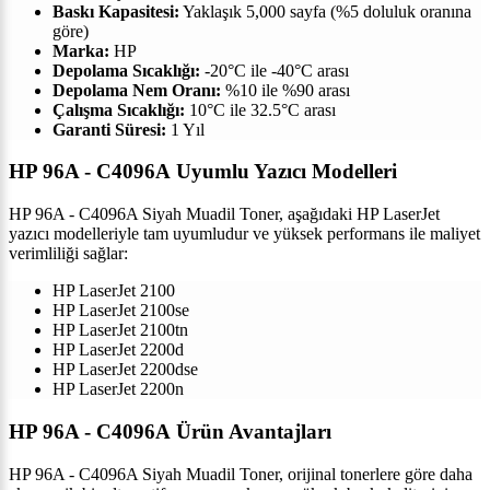
Baskı Kapasitesi:
Yaklaşık 5,000 sayfa (%5 doluluk oranına
göre)
Marka:
HP
Depolama Sıcaklığı:
-20°C ile -40°C arası
Depolama Nem Oranı:
%10 ile %90 arası
Çalışma Sıcaklığı:
10°C ile 32.5°C arası
Garanti Süresi:
1 Yıl
HP 96A - C4096A Uyumlu Yazıcı Modelleri
HP 96A - C4096A Siyah Muadil Toner, aşağıdaki HP LaserJet
yazıcı modelleriyle tam uyumludur ve yüksek performans ile maliyet
verimliliği sağlar:
HP LaserJet 2100
HP LaserJet 2100se
HP LaserJet 2100tn
HP LaserJet 2200d
HP LaserJet 2200dse
HP LaserJet 2200n
HP 96A - C4096A Ürün Avantajları
HP 96A - C4096A Siyah Muadil Toner, orijinal tonerlere göre daha