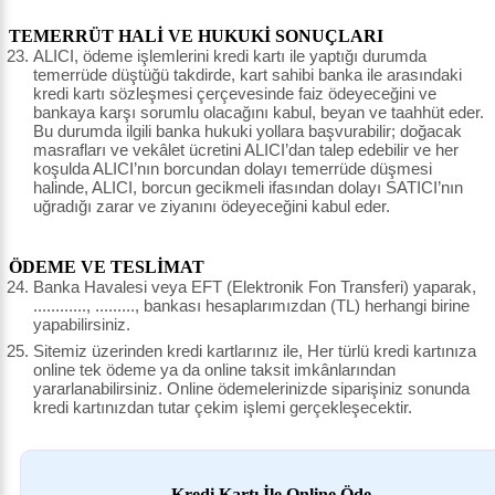
TEMERRÜT HALİ VE HUKUKİ SONUÇLARI
ALICI, ödeme işlemlerini kredi kartı ile yaptığı durumda
temerrüde düştüğü takdirde, kart sahibi banka ile arasındaki
kredi kartı sözleşmesi çerçevesinde faiz ödeyeceğini ve
bankaya karşı sorumlu olacağını kabul, beyan ve taahhüt eder.
Bu durumda ilgili banka hukuki yollara başvurabilir; doğacak
masrafları ve vekâlet ücretini ALICI’dan talep edebilir ve her
koşulda ALICI’nın borcundan dolayı temerrüde düşmesi
halinde, ALICI, borcun gecikmeli ifasından dolayı SATICI’nın
uğradığı zarar ve ziyanını ödeyeceğini kabul eder.
ÖDEME VE TESLİMAT
Banka Havalesi veya EFT (Elektronik Fon Transferi) yaparak,
............, ........., bankası hesaplarımızdan (TL) herhangi birine
yapabilirsiniz.
Sitemiz üzerinden kredi kartlarınız ile, Her türlü kredi kartınıza
online tek ödeme ya da online taksit imkânlarından
yararlanabilirsiniz. Online ödemelerinizde siparişiniz sonunda
kredi kartınızdan tutar çekim işlemi gerçekleşecektir.
Kredi Kartı İle Online Öde