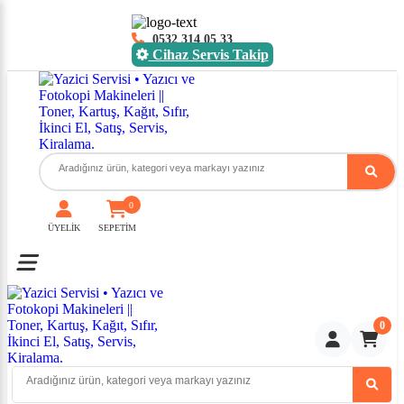
0532 314 05 33
Cihaz Servis Takip
0
ÜYELİK
SEPETİM
Toggle mobile menu
0