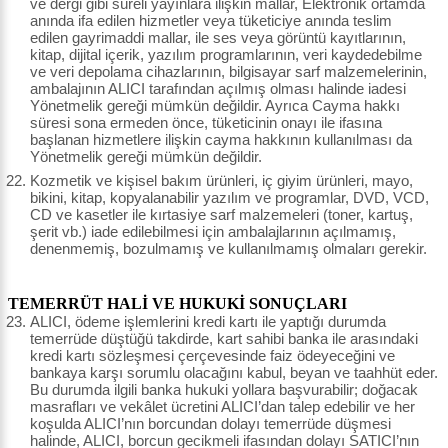
ve dergi gibi süreli yayınlara ilişkin mallar, Elektronik ortamda
anında ifa edilen hizmetler veya tüketiciye anında teslim
edilen gayrimaddi mallar, ile ses veya görüntü kayıtlarının,
kitap, dijital içerik, yazılım programlarının, veri kaydedebilme
ve veri depolama cihazlarının, bilgisayar sarf malzemelerinin,
ambalajının ALICI tarafından açılmış olması halinde iadesi
Yönetmelik gereği mümkün değildir. Ayrıca Cayma hakkı
süresi sona ermeden önce, tüketicinin onayı ile ifasına
başlanan hizmetlere ilişkin cayma hakkının kullanılması da
Yönetmelik gereği mümkün değildir.
Kozmetik ve kişisel bakım ürünleri, iç giyim ürünleri, mayo,
bikini, kitap, kopyalanabilir yazılım ve programlar, DVD, VCD,
CD ve kasetler ile kırtasiye sarf malzemeleri (toner, kartuş,
şerit vb.) iade edilebilmesi için ambalajlarının açılmamış,
denenmemiş, bozulmamış ve kullanılmamış olmaları gerekir.
TEMERRÜT HALİ VE HUKUKİ SONUÇLARI
ALICI, ödeme işlemlerini kredi kartı ile yaptığı durumda
temerrüde düştüğü takdirde, kart sahibi banka ile arasındaki
kredi kartı sözleşmesi çerçevesinde faiz ödeyeceğini ve
bankaya karşı sorumlu olacağını kabul, beyan ve taahhüt eder.
Bu durumda ilgili banka hukuki yollara başvurabilir; doğacak
masrafları ve vekâlet ücretini ALICI’dan talep edebilir ve her
koşulda ALICI’nın borcundan dolayı temerrüde düşmesi
halinde, ALICI, borcun gecikmeli ifasından dolayı SATICI’nın