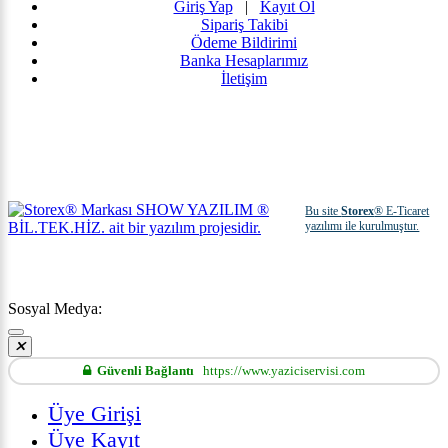
Giriş Yap
|
Kayıt Ol
Sipariş Takibi
Ödeme Bildirimi
Banka Hesaplarımız
İletişim
Bu site
Storex
® E-Ticaret
yazılımı ile kurulmuştur.
Sosyal Medya:
Güvenli Bağlantı
https://www.yaziciservisi.com
Üye Girişi
Üye Kayıt