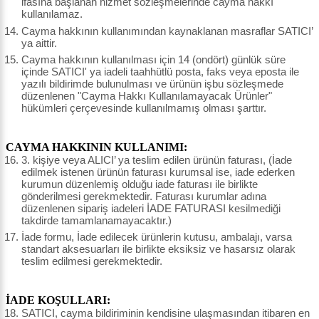
ifasına başlanan hizmet sözleşmelerinde cayma hakkı
kullanılamaz.
Cayma hakkının kullanımından kaynaklanan masraflar SATICI’
ya aittir.
Cayma hakkının kullanılması için 14 (ondört) günlük süre
içinde SATICI' ya iadeli taahhütlü posta, faks veya eposta ile
yazılı bildirimde bulunulması ve ürünün işbu sözleşmede
düzenlenen "Cayma Hakkı Kullanılamayacak Ürünler"
hükümleri çerçevesinde kullanılmamış olması şarttır.
CAYMA HAKKININ KULLANIMI:
3. kişiye veya ALICI’ ya teslim edilen ürünün faturası, (İade
edilmek istenen ürünün faturası kurumsal ise, iade ederken
kurumun düzenlemiş olduğu iade faturası ile birlikte
gönderilmesi gerekmektedir. Faturası kurumlar adına
düzenlenen sipariş iadeleri İADE FATURASI kesilmediği
takdirde tamamlanamayacaktır.)
İade formu, İade edilecek ürünlerin kutusu, ambalajı, varsa
standart aksesuarları ile birlikte eksiksiz ve hasarsız olarak
teslim edilmesi gerekmektedir.
İADE KOŞULLARI:
SATICI, cayma bildiriminin kendisine ulaşmasından itibaren en