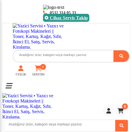
0532 314 05 33
Cihaz Servis Takip
0
ÜYELİK
SEPETİM
Toggle mobile menu
0