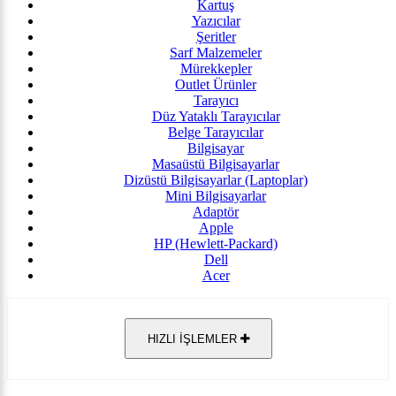
Kartuş
Yazıcılar
Şeritler
Sarf Malzemeler
Mürekkepler
Outlet Ürünler
Tarayıcı
Düz Yataklı Tarayıcılar
Belge Tarayıcılar
Bilgisayar
Masaüstü Bilgisayarlar
Dizüstü Bilgisayarlar (Laptoplar)
Mini Bilgisayarlar
Adaptör
Apple
HP (Hewlett-Packard)
Dell
Acer
HIZLI İŞLEMLER