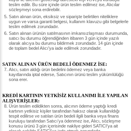
teslim edilir. Bu süre içinde ürün teslim edilmez ise, Alıcılar
sözleşmeyi sona erdirebilir.
Satın alınan ürün, eksiksiz ve siparişte belirtilen niteliklere
uygun ve varsa garanti belgesi, kullanım klavuzu gibi belgelerle
teslim edilmek zorundadır.
Satın alınan ürünün satılmasının imkansızlaşması durumunda,
satıcı bu durumu öğrendiğinden itibaren 3 gün içinde yazılı
olarak alıcıya bu durumu bildirmek zorundadır. 14 gün içinde
de toplam bedel Alıcı’ya iade edilmek zorundadır.
SATIN ALINAN ÜRÜN BEDELİ ÖDENMEZ İSE:
Alıcı, satın aldığı ürün bedelini ödemez veya banka
kayıtlarında iptal ederse, Satıcının ürünü teslim yükümlülüğü
sona erer.
KREDİ KARTININ YETKİSİZ KULLANIMI İLE YAPILAN
ALIŞVERİŞLER:
Ürün teslim edildikten sonra, alıcının ödeme yaptığı kredi
kartının yetkisiz kişiler tarafından haksız olarak kullanıldığı
tespit edilirse ve satılan ürün bedeli ilgili banka veya finans
kuruluşu tarafından Satıcı'ya ödenmez ise, Alıcı, sözleşme
konusu ürünü 3 gün içerisinde nakliye gideri SATICI’ya ait
olacak şekilde SATICI’ya iade etmek zorundadır.