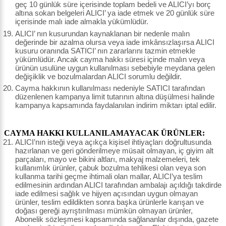
geç 10 günlük süre içerisinde toplam bedeli ve ALICI’yı borç
altına sokan belgeleri ALICI’ ya iade etmek ve 20 günlük süre
içerisinde malı iade almakla yükümlüdür.
ALICI’ nın kusurundan kaynaklanan bir nedenle malın
değerinde bir azalma olursa veya iade imkânsızlaşırsa ALICI
kusuru oranında SATICI’ nın zararlarını tazmin etmekle
yükümlüdür. Ancak cayma hakkı süresi içinde malın veya
ürünün usulüne uygun kullanılması sebebiyle meydana gelen
değişiklik ve bozulmalardan ALICI sorumlu değildir.
Cayma hakkının kullanılması nedeniyle SATICI tarafından
düzenlenen kampanya limit tutarının altına düşülmesi halinde
kampanya kapsamında faydalanılan indirim miktarı iptal edilir.
CAYMA HAKKI KULLANILAMAYACAK ÜRÜNLER:
ALICI’nın isteği veya açıkça kişisel ihtiyaçları doğrultusunda
hazırlanan ve geri gönderilmeye müsait olmayan, iç giyim alt
parçaları, mayo ve bikini altları, makyaj malzemeleri, tek
kullanımlık ürünler, çabuk bozulma tehlikesi olan veya son
kullanma tarihi geçme ihtimali olan mallar, ALICI’ya teslim
edilmesinin ardından ALICI tarafından ambalajı açıldığı takdirde
iade edilmesi sağlık ve hijyen açısından uygun olmayan
ürünler, teslim edildikten sonra başka ürünlerle karışan ve
doğası gereği ayrıştırılması mümkün olmayan ürünler,
Abonelik sözleşmesi kapsamında sağlananlar dışında, gazete