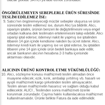
ÖNGÖRÜLEMEYEN SEBEPLERLE ÜRÜN SÜRESİNDE
TESLİM EDİLEMEZ İSE:
Satıcı’nın öngöremeyeceği mücbir sebepler oluşursa ve ürün
süresinde teslim edilemez ise, durum Alıcı’ya bildirilir. Alıcı,
siparişin iptalini, ürünün benzeri ile değiştirilmesini veya engel
ortadan kalkana dek teslimatın ertelenmesini talep edebilir. Alıcı
siparişi iptal ederse; ödemeyi nakit ile yapmış ise iptalinden
itibaren 14 gün içinde kendisine nakden bu ücret ödenir. Alıcı,
ödemeyi kredi kartı ile yapmış ise ve iptal ederse, bu iptalden
itibaren yine 14 gün içinde ürün bedeli bankaya iade edilir,
ancak bankanın alıcının hesabına 2-3 hafta içerisinde
aktarması olasıdır.
ALICININ ÜRÜNÜ KONTROL ETME YÜKÜMLÜLÜĞÜ:
Alıcı, sözleşme konusu mal/hizmeti teslim almadan önce
muayene edecek; ezik, kırık, ambalajı yırtılmış vb. hasarlı ve
ayıplı mal/hizmeti kargo şirketinden teslim almayacaktır.
Teslim alınan mal/hizmetin hasarsız ve sağlam olduğu kabul
edilecektir. ALICI , Teslimden sonra mal/hizmeti özenle
korunmak zorundadır. Cayma hakkı kullanılacaksa mal/hizmet
kullanılmamalıdır. Ürünle birlikte Fatura da iade edilmelidir.