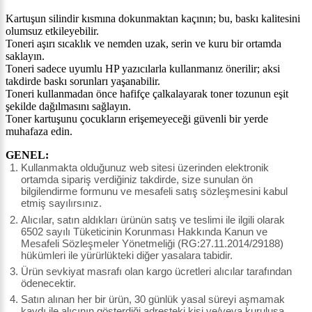
Kartuşun silindir kısmına dokunmaktan kaçının; bu, baskı kalitesini
olumsuz etkileyebilir.
Toneri aşırı sıcaklık ve nemden uzak, serin ve kuru bir ortamda
saklayın.
Toneri sadece uyumlu HP yazıcılarla kullanmanız önerilir; aksi
takdirde baskı sorunları yaşanabilir.
Toneri kullanmadan önce hafifçe çalkalayarak toner tozunun eşit
şekilde dağılmasını sağlayın.
Toner kartuşunu çocukların erişemeyeceği güvenli bir yerde
muhafaza edin.
GENEL:
Kullanmakta olduğunuz web sitesi üzerinden elektronik
ortamda sipariş verdiğiniz takdirde, size sunulan ön
bilgilendirme formunu ve mesafeli satış sözleşmesini kabul
etmiş sayılırsınız.
Alıcılar, satın aldıkları ürünün satış ve teslimi ile ilgili olarak
6502 sayılı Tüketicinin Korunması Hakkında Kanun ve
Mesafeli Sözleşmeler Yönetmeliği (RG:27.11.2014/29188)
hükümleri ile yürürlükteki diğer yasalara tabidir.
Ürün sevkiyat masrafı olan kargo ücretleri alıcılar tarafından
ödenecektir.
Satın alınan her bir ürün, 30 günlük yasal süreyi aşmamak
kaydı ile alıcının gösterdiği adresteki kişi ve/veya kuruluşa