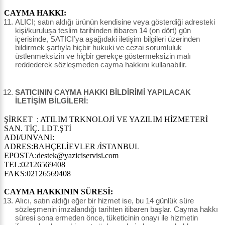
CAYMA HAKKI:
ALICI; satın aldığı ürünün kendisine veya gösterdiği adresteki
kişi/kuruluşa teslim tarihinden itibaren 14 (on dört) gün
içerisinde, SATICI’ya aşağıdaki iletişim bilgileri üzerinden
bildirmek şartıyla hiçbir hukuki ve cezai sorumluluk
üstlenmeksizin ve hiçbir gerekçe göstermeksizin malı
reddederek sözleşmeden cayma hakkını kullanabilir.
SATICININ CAYMA HAKKI BİLDİRİMİ YAPILACAK
İLETİŞİM BİLGİLERİ:
ŞİRKET : ATILIM TRKNOLOJİ VE YAZILIM HİZMETERİ
SAN. TİÇ. LDT.ŞTİ
ADI/UNVANI:
ADRES:BAHÇELİEVLER /İSTANBUL
EPOSTA:destek@yaziciservisi.com
TEL:02126569408
FAKS:02126569408
CAYMA HAKKININ SÜRESİ:
Alıcı, satın aldığı eğer bir hizmet ise, bu 14 günlük süre
sözleşmenin imzalandığı tarihten itibaren başlar. Cayma hakkı
süresi sona ermeden önce, tüketicinin onayı ile hizmetin