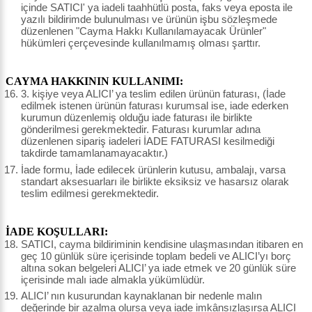
içinde SATICI' ya iadeli taahhütlü posta, faks veya eposta ile
yazılı bildirimde bulunulması ve ürünün işbu sözleşmede
düzenlenen "Cayma Hakkı Kullanılamayacak Ürünler"
hükümleri çerçevesinde kullanılmamış olması şarttır.
CAYMA HAKKININ KULLANIMI:
3. kişiye veya ALICI’ ya teslim edilen ürünün faturası, (İade
edilmek istenen ürünün faturası kurumsal ise, iade ederken
kurumun düzenlemiş olduğu iade faturası ile birlikte
gönderilmesi gerekmektedir. Faturası kurumlar adına
düzenlenen sipariş iadeleri İADE FATURASI kesilmediği
takdirde tamamlanamayacaktır.)
İade formu, İade edilecek ürünlerin kutusu, ambalajı, varsa
standart aksesuarları ile birlikte eksiksiz ve hasarsız olarak
teslim edilmesi gerekmektedir.
İADE KOŞULLARI:
SATICI, cayma bildiriminin kendisine ulaşmasından itibaren en
geç 10 günlük süre içerisinde toplam bedeli ve ALICI’yı borç
altına sokan belgeleri ALICI’ ya iade etmek ve 20 günlük süre
içerisinde malı iade almakla yükümlüdür.
ALICI’ nın kusurundan kaynaklanan bir nedenle malın
değerinde bir azalma olursa veya iade imkânsızlaşırsa ALICI