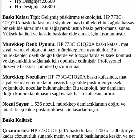
Hp Designjet Z6600
Hp Designjet Z6800
Baskı Kafası Tipi:
Gelişmiş püskürtme teknolojisi. HP 773C-
C1Q20A baskı kafası, mat siyah ve mavi mürekkebin kağıda hassas
bir şekilde aktarılmasını sağlayarak üstün baskı performansı sunar.
Yüksek kaliteli ve keskin baskılar elde etmek için tasarlanmıştır.
Mürekkep Renk Uyumu:
HP 773C-C1Q20A baskı kafası, mat
siyah ve mavi pigment bazlı mürekkeplerle uyumludur. Bu
mürekkepler, özellikle grafiklerde ve fotoğraflarda yüksek kontrast
ve dayanıklılık sağlamak için optimize edilmiştir. Profesyonel
düzeyde baskılar için ideal çözüm sunar.
Mürekkep Nozulları:
HP 773C-C1Q20A baskı kafasında, mat
siyah ve mavi mürekkebi hassas bir şekilde püskürten yüksek
yoğunluklu nozullar bulunmaktadır. Bu teknoloji, her damlanın
doğru konumda olmasını sağlayarak baskı kalitesini artırır.
Nozul Sayısı:
1.536 nozul, mürekkep damlacıklarının doğru ve
tutarlı bir şekilde püskürtülmesi için tasarlanmıştır.
Baskı Kalitesi:
Çözünürlük:
HP 773C-C1Q20A baskı kafası, 1200 x 1200 dpi’ye
kadar çözünürlük sunarak metin ve grafik baskılarında keskin ve net