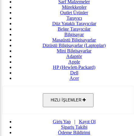
Sarf Malzemeler
Mürekkepler
Outlet Ürünler
Tarayıcı
Düz Yataklı Tarayıcılar
Belge Tarayıcılar
Bilgisayar
Masaüstü Bilgisayarlar
Dizüstü Bilgisayarlar (Laptoplar)
Mini Bilgisayarlar
Adaptör
Apple
HP (Hewlett-Packard)
Dell
Acer
HIZLI İŞLEMLER
Giriş Yap
|
Kayıt Ol
Sipariş Takibi
Ödeme Bildirimi