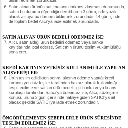
teslim edilmek zorundadır.
Satın alınan ürünün satılmasının imkansızlaşması durumunda,
satıcı bu durumu öğrendiğinden itibaren 3 gün içinde yazılı
olarak alıcıya bu durumu bildirmek zorundadır. 14 gün içinde
de toplam bedel Alıcı’ya iade edilmek zorundadır.
SATIN ALINAN ÜRÜN BEDELİ ÖDENMEZ İSE:
Alıcı, satın aldığı ürün bedelini ödemez veya banka
kayıtlarında iptal ederse, Satıcının ürünü teslim yükümlülüğü
sona erer.
KREDİ KARTININ YETKİSİZ KULLANIMI İLE YAPILAN
ALIŞVERİŞLER:
Ürün teslim edildikten sonra, alıcının ödeme yaptığı kredi
kartının yetkisiz kişiler tarafından haksız olarak kullanıldığı
tespit edilirse ve satılan ürün bedeli ilgili banka veya finans
kuruluşu tarafından Satıcı'ya ödenmez ise, Alıcı, sözleşme
konusu ürünü 3 gün içerisinde nakliye gideri SATICI’ya ait
olacak şekilde SATICI’ya iade etmek zorundadır.
ÖNGÖRÜLEMEYEN SEBEPLERLE ÜRÜN SÜRESİNDE
TESLİM EDİLEMEZ İSE: