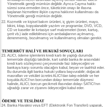
Yönetmelik gereği mümkün değildir. Ayrıca Cayma hakkı
süresi sona ermeden önce, tüketicinin onayı ile ifasına
başlanan hizmetlere ilişkin cayma hakkının kullanılması da
Yönetmelik gereği mümkün değildir.
Kozmetik ve kişisel bakım ürünleri, iç giyim ürünleri, mayo,
bikini, kitap, kopyalanabilir yazılım ve programlar, DVD, VCD,
CD ve kasetler ile kırtasiye sarf malzemeleri (toner, kartuş,
şerit vb.) iade edilebilmesi için ambalajlarının açılmamış,
denenmemiş, bozulmamış ve kullanılmamış olmaları gerekir.
TEMERRÜT HALİ VE HUKUKİ SONUÇLARI
ALICI, ödeme işlemlerini kredi kartı ile yaptığı durumda
temerrüde düştüğü takdirde, kart sahibi banka ile arasındaki
kredi kartı sözleşmesi çerçevesinde faiz ödeyeceğini ve
bankaya karşı sorumlu olacağını kabul, beyan ve taahhüt eder.
Bu durumda ilgili banka hukuki yollara başvurabilir; doğacak
masrafları ve vekâlet ücretini ALICI’dan talep edebilir ve her
koşulda ALICI’nın borcundan dolayı temerrüde düşmesi
halinde, ALICI, borcun gecikmeli ifasından dolayı SATICI’nın
uğradığı zarar ve ziyanını ödeyeceğini kabul eder.
ÖDEME VE TESLİMAT
Banka Havalesi veya EFT (Elektronik Fon Transferi) yaparak,