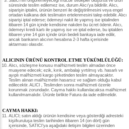
Satıcı’nın öngöremeyeceği mücbir sebepler oluşursa ve ürün
süresinde teslim edilemez ise, durum Alıcı’ya bildirilir. Alıcı,
siparişin iptalini, ürünün benzeri ile değiştirilmesini veya engel
ortadan kalkana dek teslimatın ertelenmesini talep edebilir. Alıcı
siparişi iptal ederse; ödemeyi nakit ile yapmış ise iptalinden
itibaren 14 gün içinde kendisine nakden bu ücret ödenir. Alıcı,
ödemeyi kredi kartı ile yapmış ise ve iptal ederse, bu iptalden
itibaren yine 14 gün içinde ürün bedeli bankaya iade edilir,
ancak bankanın alıcının hesabına 2-3 hafta içerisinde
aktarması olasıdır.
ALICININ ÜRÜNÜ KONTROL ETME YÜKÜMLÜLÜĞÜ:
Alıcı, sözleşme konusu mal/hizmeti teslim almadan önce
muayene edecek; ezik, kırık, ambalajı yırtılmış vb. hasarlı ve
ayıplı mal/hizmeti kargo şirketinden teslim almayacaktır.
Teslim alınan mal/hizmetin hasarsız ve sağlam olduğu kabul
edilecektir. ALICI , Teslimden sonra mal/hizmeti özenle
korunmak zorundadır. Cayma hakkı kullanılacaksa mal/hizmet
kullanılmamalıdır. Ürünle birlikte Fatura da iade edilmelidir.
CAYMA HAKKI:
ALICI; satın aldığı ürünün kendisine veya gösterdiği adresteki
kişi/kuruluşa teslim tarihinden itibaren 14 (on dört) gün
içerisinde, SATICI’ya aşağıdaki iletişim bilgileri üzerinden