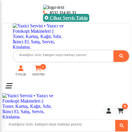
0532 314 05 33
Cihaz Servis Takip
0
ÜYELİK
SEPETİM
Toggle mobile menu
0