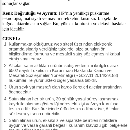
sonuçlar sağlar.
Renk Doğruluğu ve Ayrıntı:
HP’nin yenilikçi püskürtme
teknolojisi, mat siyah ve mavi mürekkebin kusursuz bir şekilde
kağıda aktarılmasını sağlar. Bu, yüksek kontrastlı ve detaylı baskılar
için idealdir.
GENEL:
Kullanmakta olduğunuz web sitesi üzerinden elektronik
ortamda sipariş verdiğiniz takdirde, size sunulan ön
bilgilendirme formunu ve mesafeli satış sözleşmesini kabul
etmiş sayılırsınız.
Alıcılar, satın aldıkları ürünün satış ve teslimi ile ilgili olarak
6502 sayılı Tüketicinin Korunması Hakkında Kanun ve
Mesafeli Sözleşmeler Yönetmeliği (RG:27.11.2014/29188)
hükümleri ile yürürlükteki diğer yasalara tabidir.
Ürün sevkiyat masrafı olan kargo ücretleri alıcılar tarafından
ödenecektir.
Satın alınan her bir ürün, 30 günlük yasal süreyi aşmamak
kaydı ile alıcının gösterdiği adresteki kişi ve/veya kuruluşa
teslim edilir. Bu süre içinde ürün teslim edilmez ise, Alıcılar
sözleşmeyi sona erdirebilir.
Satın alınan ürün, eksiksiz ve siparişte belirtilen niteliklere
uygun ve varsa garanti belgesi, kullanım klavuzu gibi belgelerle