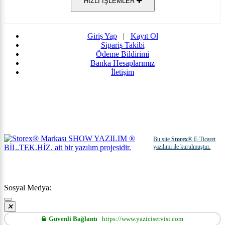
HIZLI İŞLEMLER
Giriş Yap
|
Kayıt Ol
Sipariş Takibi
Ödeme Bildirimi
Banka Hesaplarımız
İletişim
Bu site
Storex
® E-Ticaret
yazılımı ile kurulmuştur.
Sosyal Medya:
Güvenli Bağlantı
https://www.yaziciservisi.com