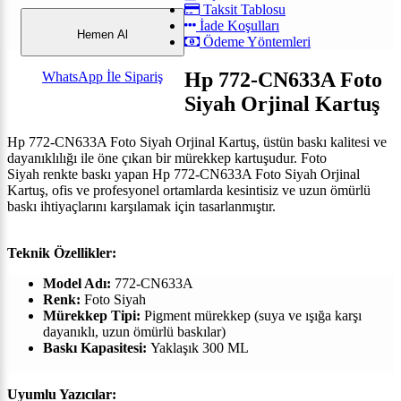
Taksit Tablosu
İade Koşulları
Hemen Al
Ödeme Yöntemleri
Hp 772-CN633A Foto
WhatsApp İle Sipariş
Siyah Orjinal Kartuş
Hp 772-CN633A Foto Siyah Orjinal Kartuş, üstün baskı kalitesi ve
dayanıklılığı ile öne çıkan bir mürekkep kartuşudur.
Foto
Siyah
renkte baskı yapan
Hp 772-CN633A Foto Siyah Orjinal
Kartuş, ofis ve profesyonel ortamlarda kesintisiz ve uzun ömürlü
baskı ihtiyaçlarını karşılamak için tasarlanmıştır.
Teknik Özellikler:
Model Adı:
772-CN633A
Renk:
Foto Siyah
Mürekkep Tipi:
Pigment mürekkep (suya ve ışığa karşı
dayanıklı, uzun ömürlü baskılar)
Baskı Kapasitesi:
Yaklaşık
300 ML
Uyumlu Yazıcılar: