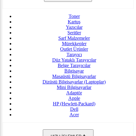
Toner
Kartuş
Yazıcılar
Şeritler
Sarf Malzemeler
Mürekkepler
Outlet Ürünler
Tarayıcı
Düz Yataklı Tarayıcılar
Belge Tarayıcılar
Bilgisayar
Masaüstü Bilgisayarlar
Dizüstü Bilgisayarlar (Laptoplar)
Mini Bilgisayarlar
Adaptör
Apple
HP (Hewlett-Packard)
Dell
Acer