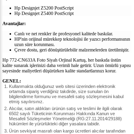
Hp Designjet Z5200 PostScript
Hp Designjet Z5400 PostScript
Avantajlar:
Canlı ve net renkler ile profesyonel kalitede baskılar.
HP'nin orijinal mürekkep teknolojisi ile yazıcı performansının
uzun süre korunması.
Çevre dostu, geri dönüştürülebilir malzemelerden üretilmiştir.
Hp 772-CN633A Foto Siyah Orjinal Kartuş, her baskıda üstün
kalite sunarak işlerinizi daha verimli hale getirir. Uzun ömürlü yapısı
sayesinde maliyetleri düşürürken kalite standartlarınızı korur.
GENEL:
Kullanmakta olduğunuz web sitesi üzerinden elektronik
ortamda sipariş verdiğiniz takdirde, size sunulan ön
bilgilendirme formunu ve mesafeli satış sözleşmesini kabul
etmiş sayılırsınız.
Alıcılar, satın aldıkları ürünün satış ve teslimi ile ilgili olarak
6502 sayılı Tüketicinin Korunması Hakkında Kanun ve
Mesafeli Sözleşmeler Yönetmeliği (RG:27.11.2014/29188)
hükümleri ile yürürlükteki diğer yasalara tabidir.
Ürün sevkiyat masrafı olan kargo ücretleri alıcılar tarafından