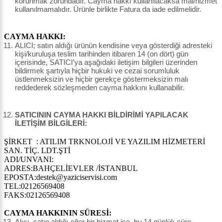
korunmak zorundadır. Cayma hakkı kullanılacaksa mal/hizmet
kullanılmamalıdır. Ürünle birlikte Fatura da iade edilmelidir.
CAYMA HAKKI:
ALICI; satın aldığı ürünün kendisine veya gösterdiği adresteki
kişi/kuruluşa teslim tarihinden itibaren 14 (on dört) gün
içerisinde, SATICI’ya aşağıdaki iletişim bilgileri üzerinden
bildirmek şartıyla hiçbir hukuki ve cezai sorumluluk
üstlenmeksizin ve hiçbir gerekçe göstermeksizin malı
reddederek sözleşmeden cayma hakkını kullanabilir.
SATICININ CAYMA HAKKI BİLDİRİMİ YAPILACAK
İLETİŞİM BİLGİLERİ:
ŞİRKET : ATILIM TRKNOLOJİ VE YAZILIM HİZMETERİ
SAN. TİÇ. LDT.ŞTİ
ADI/UNVANI:
ADRES:BAHÇELİEVLER /İSTANBUL
EPOSTA:destek@yaziciservisi.com
TEL:02126569408
FAKS:02126569408
CAYMA HAKKININ SÜRESİ:
Alıcı, satın aldığı eğer bir hizmet ise, bu 14 günlük süre