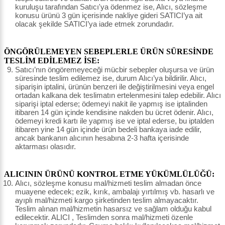
kuruluşu tarafından Satıcı'ya ödenmez ise, Alıcı, sözleşme
konusu ürünü 3 gün içerisinde nakliye gideri SATICI’ya ait
olacak şekilde SATICI’ya iade etmek zorundadır.
ÖNGÖRÜLEMEYEN SEBEPLERLE ÜRÜN SÜRESİNDE
TESLİM EDİLEMEZ İSE:
Satıcı’nın öngöremeyeceği mücbir sebepler oluşursa ve ürün
süresinde teslim edilemez ise, durum Alıcı’ya bildirilir. Alıcı,
siparişin iptalini, ürünün benzeri ile değiştirilmesini veya engel
ortadan kalkana dek teslimatın ertelenmesini talep edebilir. Alıcı
siparişi iptal ederse; ödemeyi nakit ile yapmış ise iptalinden
itibaren 14 gün içinde kendisine nakden bu ücret ödenir. Alıcı,
ödemeyi kredi kartı ile yapmış ise ve iptal ederse, bu iptalden
itibaren yine 14 gün içinde ürün bedeli bankaya iade edilir,
ancak bankanın alıcının hesabına 2-3 hafta içerisinde
aktarması olasıdır.
ALICININ ÜRÜNÜ KONTROL ETME YÜKÜMLÜLÜĞÜ:
Alıcı, sözleşme konusu mal/hizmeti teslim almadan önce
muayene edecek; ezik, kırık, ambalajı yırtılmış vb. hasarlı ve
ayıplı mal/hizmeti kargo şirketinden teslim almayacaktır.
Teslim alınan mal/hizmetin hasarsız ve sağlam olduğu kabul
edilecektir. ALICI , Teslimden sonra mal/hizmeti özenle