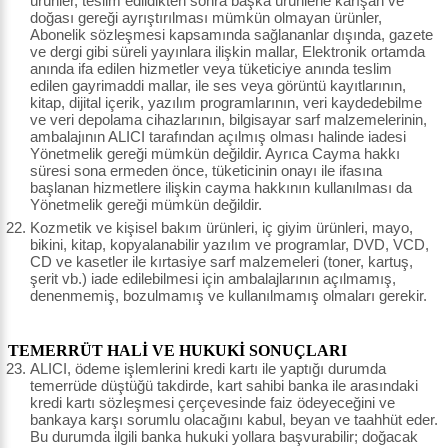
ürünler, teslim edildikten sonra başka ürünlerle karışan ve
doğası gereği ayrıştırılması mümkün olmayan ürünler,
Abonelik sözleşmesi kapsamında sağlananlar dışında, gazete
ve dergi gibi süreli yayınlara ilişkin mallar, Elektronik ortamda
anında ifa edilen hizmetler veya tüketiciye anında teslim
edilen gayrimaddi mallar, ile ses veya görüntü kayıtlarının,
kitap, dijital içerik, yazılım programlarının, veri kaydedebilme
ve veri depolama cihazlarının, bilgisayar sarf malzemelerinin,
ambalajının ALICI tarafından açılmış olması halinde iadesi
Yönetmelik gereği mümkün değildir. Ayrıca Cayma hakkı
süresi sona ermeden önce, tüketicinin onayı ile ifasına
başlanan hizmetlere ilişkin cayma hakkının kullanılması da
Yönetmelik gereği mümkün değildir.
Kozmetik ve kişisel bakım ürünleri, iç giyim ürünleri, mayo,
bikini, kitap, kopyalanabilir yazılım ve programlar, DVD, VCD,
CD ve kasetler ile kırtasiye sarf malzemeleri (toner, kartuş,
şerit vb.) iade edilebilmesi için ambalajlarının açılmamış,
denenmemiş, bozulmamış ve kullanılmamış olmaları gerekir.
TEMERRÜT HALİ VE HUKUKİ SONUÇLARI
ALICI, ödeme işlemlerini kredi kartı ile yaptığı durumda
temerrüde düştüğü takdirde, kart sahibi banka ile arasındaki
kredi kartı sözleşmesi çerçevesinde faiz ödeyeceğini ve
bankaya karşı sorumlu olacağını kabul, beyan ve taahhüt eder.
Bu durumda ilgili banka hukuki yollara başvurabilir; doğacak