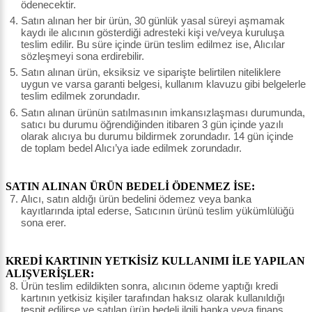
ödenecektir.
Satın alınan her bir ürün, 30 günlük yasal süreyi aşmamak
kaydı ile alıcının gösterdiği adresteki kişi ve/veya kuruluşa
teslim edilir. Bu süre içinde ürün teslim edilmez ise, Alıcılar
sözleşmeyi sona erdirebilir.
Satın alınan ürün, eksiksiz ve siparişte belirtilen niteliklere
uygun ve varsa garanti belgesi, kullanım klavuzu gibi belgelerle
teslim edilmek zorundadır.
Satın alınan ürünün satılmasının imkansızlaşması durumunda,
satıcı bu durumu öğrendiğinden itibaren 3 gün içinde yazılı
olarak alıcıya bu durumu bildirmek zorundadır. 14 gün içinde
de toplam bedel Alıcı’ya iade edilmek zorundadır.
SATIN ALINAN ÜRÜN BEDELİ ÖDENMEZ İSE:
Alıcı, satın aldığı ürün bedelini ödemez veya banka
kayıtlarında iptal ederse, Satıcının ürünü teslim yükümlülüğü
sona erer.
KREDİ KARTININ YETKİSİZ KULLANIMI İLE YAPILAN
ALIŞVERİŞLER:
Ürün teslim edildikten sonra, alıcının ödeme yaptığı kredi
kartının yetkisiz kişiler tarafından haksız olarak kullanıldığı
tespit edilirse ve satılan ürün bedeli ilgili banka veya finans