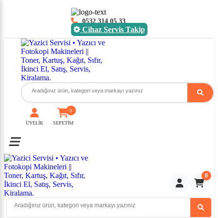
0532 314 05 33
Cihaz Servis Takip
0
ÜYELİK
SEPETİM
Toggle mobile menu
0