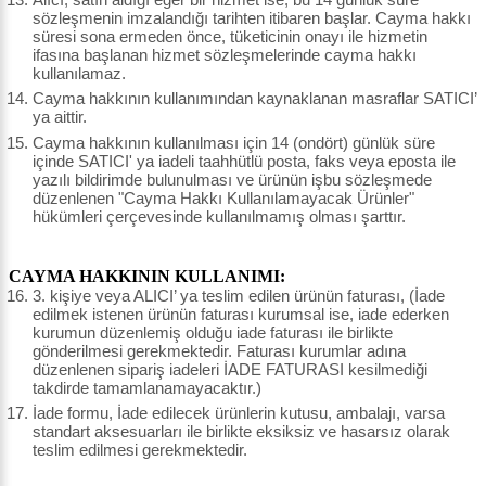
sözleşmenin imzalandığı tarihten itibaren başlar. Cayma hakkı
süresi sona ermeden önce, tüketicinin onayı ile hizmetin
ifasına başlanan hizmet sözleşmelerinde cayma hakkı
kullanılamaz.
Cayma hakkının kullanımından kaynaklanan masraflar SATICI’
ya aittir.
Cayma hakkının kullanılması için 14 (ondört) günlük süre
içinde SATICI' ya iadeli taahhütlü posta, faks veya eposta ile
yazılı bildirimde bulunulması ve ürünün işbu sözleşmede
düzenlenen "Cayma Hakkı Kullanılamayacak Ürünler"
hükümleri çerçevesinde kullanılmamış olması şarttır.
CAYMA HAKKININ KULLANIMI:
3. kişiye veya ALICI’ ya teslim edilen ürünün faturası, (İade
edilmek istenen ürünün faturası kurumsal ise, iade ederken
kurumun düzenlemiş olduğu iade faturası ile birlikte
gönderilmesi gerekmektedir. Faturası kurumlar adına
düzenlenen sipariş iadeleri İADE FATURASI kesilmediği
takdirde tamamlanamayacaktır.)
İade formu, İade edilecek ürünlerin kutusu, ambalajı, varsa
standart aksesuarları ile birlikte eksiksiz ve hasarsız olarak
teslim edilmesi gerekmektedir.