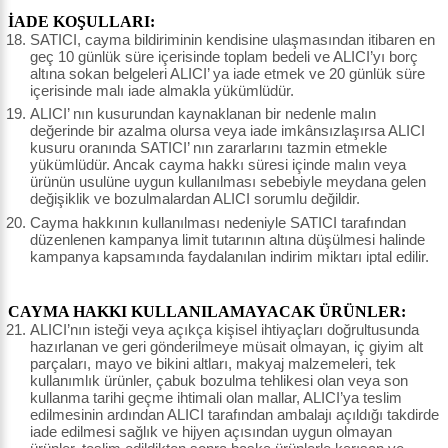
İADE KOŞULLARI:
SATICI, cayma bildiriminin kendisine ulaşmasından itibaren en
geç 10 günlük süre içerisinde toplam bedeli ve ALICI’yı borç
altına sokan belgeleri ALICI’ ya iade etmek ve 20 günlük süre
içerisinde malı iade almakla yükümlüdür.
ALICI’ nın kusurundan kaynaklanan bir nedenle malın
değerinde bir azalma olursa veya iade imkânsızlaşırsa ALICI
kusuru oranında SATICI’ nın zararlarını tazmin etmekle
yükümlüdür. Ancak cayma hakkı süresi içinde malın veya
ürünün usulüne uygun kullanılması sebebiyle meydana gelen
değişiklik ve bozulmalardan ALICI sorumlu değildir.
Cayma hakkının kullanılması nedeniyle SATICI tarafından
düzenlenen kampanya limit tutarının altına düşülmesi halinde
kampanya kapsamında faydalanılan indirim miktarı iptal edilir.
CAYMA HAKKI KULLANILAMAYACAK ÜRÜNLER:
ALICI’nın isteği veya açıkça kişisel ihtiyaçları doğrultusunda
hazırlanan ve geri gönderilmeye müsait olmayan, iç giyim alt
parçaları, mayo ve bikini altları, makyaj malzemeleri, tek
kullanımlık ürünler, çabuk bozulma tehlikesi olan veya son
kullanma tarihi geçme ihtimali olan mallar, ALICI’ya teslim
edilmesinin ardından ALICI tarafından ambalajı açıldığı takdirde
iade edilmesi sağlık ve hijyen açısından uygun olmayan