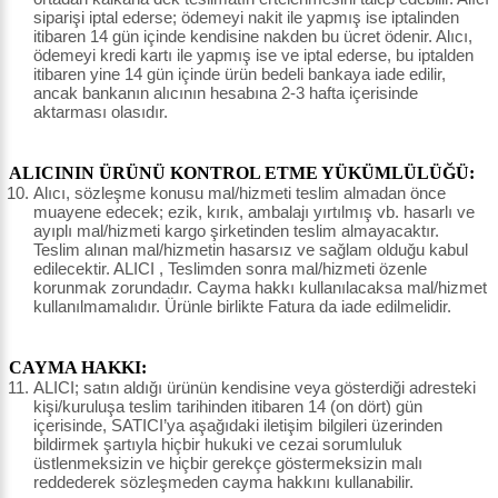
siparişi iptal ederse; ödemeyi nakit ile yapmış ise iptalinden
itibaren 14 gün içinde kendisine nakden bu ücret ödenir. Alıcı,
ödemeyi kredi kartı ile yapmış ise ve iptal ederse, bu iptalden
itibaren yine 14 gün içinde ürün bedeli bankaya iade edilir,
ancak bankanın alıcının hesabına 2-3 hafta içerisinde
aktarması olasıdır.
ALICININ ÜRÜNÜ KONTROL ETME YÜKÜMLÜLÜĞÜ:
Alıcı, sözleşme konusu mal/hizmeti teslim almadan önce
muayene edecek; ezik, kırık, ambalajı yırtılmış vb. hasarlı ve
ayıplı mal/hizmeti kargo şirketinden teslim almayacaktır.
Teslim alınan mal/hizmetin hasarsız ve sağlam olduğu kabul
edilecektir. ALICI , Teslimden sonra mal/hizmeti özenle
korunmak zorundadır. Cayma hakkı kullanılacaksa mal/hizmet
kullanılmamalıdır. Ürünle birlikte Fatura da iade edilmelidir.
CAYMA HAKKI:
ALICI; satın aldığı ürünün kendisine veya gösterdiği adresteki
kişi/kuruluşa teslim tarihinden itibaren 14 (on dört) gün
içerisinde, SATICI’ya aşağıdaki iletişim bilgileri üzerinden
bildirmek şartıyla hiçbir hukuki ve cezai sorumluluk
üstlenmeksizin ve hiçbir gerekçe göstermeksizin malı
reddederek sözleşmeden cayma hakkını kullanabilir.