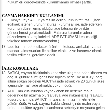
hükümleri çerçevesinde kullanılmamış olması şarttır.
CAYMA HAKKININ KULLANIMI:
3. kişiye veya ALICI’ ya teslim edilen ürünün faturası, (İade
edilmek istenen ürünün faturası kurumsal ise, iade ederken
kurumun düzenlemiş olduğu iade faturası ile birlikte
gönderilmesi gerekmektedir. Faturası kurumlar adına
düzenlenen sipariş iadeleri İADE FATURASI kesilmediği
takdirde tamamlanamayacaktır.)
İade formu, İade edilecek ürünlerin kutusu, ambalajı, varsa
standart aksesuarları ile birlikte eksiksiz ve hasarsız olarak
teslim edilmesi gerekmektedir.
İADE KOŞULLARI:
SATICI, cayma bildiriminin kendisine ulaşmasından itibaren en
geç 10 günlük süre içerisinde toplam bedeli ve ALICI’yı borç
altına sokan belgeleri ALICI’ ya iade etmek ve 20 günlük süre
içerisinde malı iade almakla yükümlüdür.
ALICI’ nın kusurundan kaynaklanan bir nedenle malın
değerinde bir azalma olursa veya iade imkânsızlaşırsa ALICI
kusuru oranında SATICI’ nın zararlarını tazmin etmekle
yükümlüdür. Ancak cayma hakkı süresi içinde malın veya
ürünün usulüne uygun kullanılması sebebiyle meydana gelen