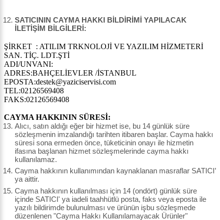
SATICININ CAYMA HAKKI BİLDİRİMİ YAPILACAK
İLETİŞİM BİLGİLERİ:
ŞİRKET : ATILIM TRKNOLOJİ VE YAZILIM HİZMETERİ
SAN. TİÇ. LDT.ŞTİ
ADI/UNVANI:
ADRES:BAHÇELİEVLER /İSTANBUL
EPOSTA:destek@yaziciservisi.com
TEL:02126569408
FAKS:02126569408
CAYMA HAKKININ SÜRESİ:
Alıcı, satın aldığı eğer bir hizmet ise, bu 14 günlük süre
sözleşmenin imzalandığı tarihten itibaren başlar. Cayma hakkı
süresi sona ermeden önce, tüketicinin onayı ile hizmetin
ifasına başlanan hizmet sözleşmelerinde cayma hakkı
kullanılamaz.
Cayma hakkının kullanımından kaynaklanan masraflar SATICI’
ya aittir.
Cayma hakkının kullanılması için 14 (ondört) günlük süre
içinde SATICI' ya iadeli taahhütlü posta, faks veya eposta ile
yazılı bildirimde bulunulması ve ürünün işbu sözleşmede
düzenlenen "Cayma Hakkı Kullanılamayacak Ürünler"