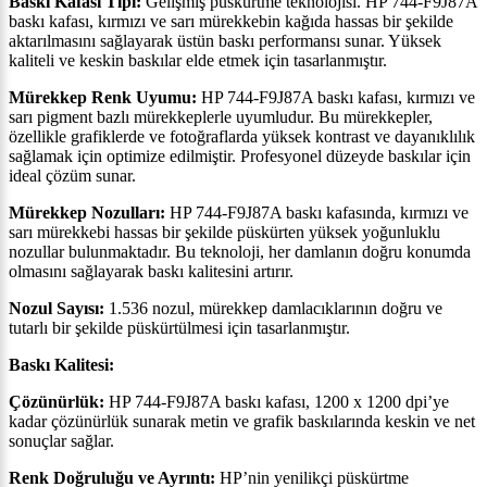
Baskı Kafası Tipi:
Gelişmiş püskürtme teknolojisi. HP 744-F9J87A
baskı kafası, kırmızı ve sarı mürekkebin kağıda hassas bir şekilde
aktarılmasını sağlayarak üstün baskı performansı sunar. Yüksek
kaliteli ve keskin baskılar elde etmek için tasarlanmıştır.
Mürekkep Renk Uyumu:
HP 744-F9J87A baskı kafası, kırmızı ve
sarı pigment bazlı mürekkeplerle uyumludur. Bu mürekkepler,
özellikle grafiklerde ve fotoğraflarda yüksek kontrast ve dayanıklılık
sağlamak için optimize edilmiştir. Profesyonel düzeyde baskılar için
ideal çözüm sunar.
Mürekkep Nozulları:
HP 744-F9J87A baskı kafasında, kırmızı ve
sarı mürekkebi hassas bir şekilde püskürten yüksek yoğunluklu
nozullar bulunmaktadır. Bu teknoloji, her damlanın doğru konumda
olmasını sağlayarak baskı kalitesini artırır.
Nozul Sayısı:
1.536 nozul, mürekkep damlacıklarının doğru ve
tutarlı bir şekilde püskürtülmesi için tasarlanmıştır.
Baskı Kalitesi:
Çözünürlük:
HP 744-F9J87A baskı kafası, 1200 x 1200 dpi’ye
kadar çözünürlük sunarak metin ve grafik baskılarında keskin ve net
sonuçlar sağlar.
Renk Doğruluğu ve Ayrıntı:
HP’nin yenilikçi püskürtme