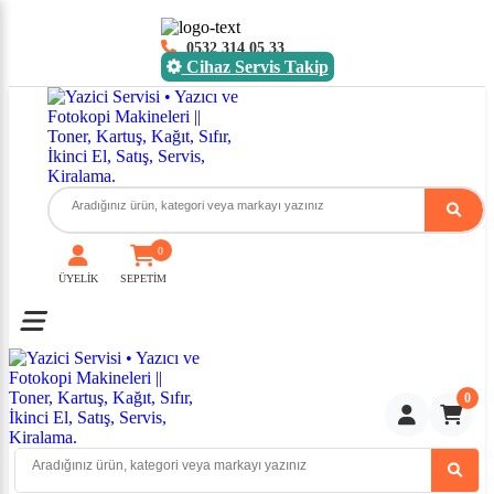
0532 314 05 33
Cihaz Servis Takip
0
ÜYELİK
SEPETİM
Toggle mobile menu
0