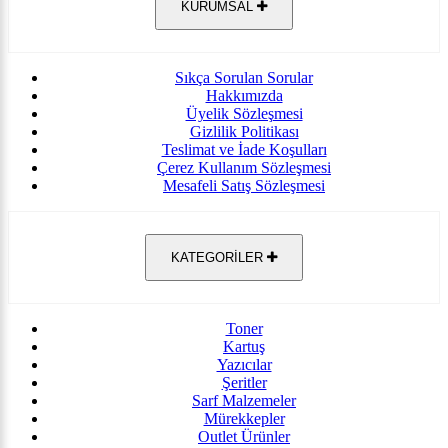
KURUMSAL
Sıkça Sorulan Sorular
Hakkımızda
Üyelik Sözleşmesi
Gizlilik Politikası
Teslimat ve İade Koşulları
Çerez Kullanım Sözleşmesi
Mesafeli Satış Sözleşmesi
KATEGORİLER
Toner
Kartuş
Yazıcılar
Şeritler
Sarf Malzemeler
Mürekkepler
Outlet Ürünler