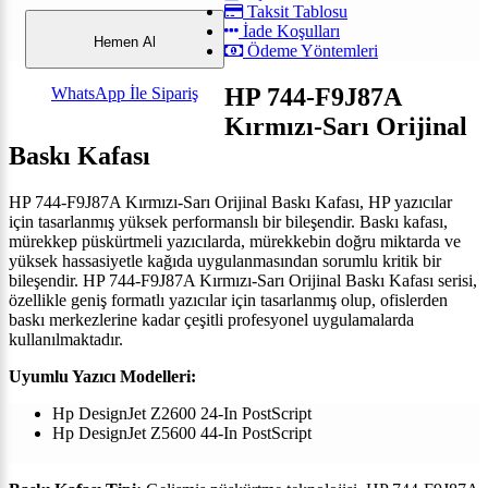
Taksit Tablosu
İade Koşulları
Hemen Al
Ödeme Yöntemleri
HP 744-F9J87A
WhatsApp İle Sipariş
Kırmızı-Sarı Orijinal
Baskı Kafası
HP 744-F9J87A Kırmızı-Sarı Orijinal Baskı Kafası, HP yazıcılar
için tasarlanmış yüksek performanslı bir bileşendir. Baskı kafası,
mürekkep püskürtmeli yazıcılarda, mürekkebin doğru miktarda ve
yüksek hassasiyetle kağıda uygulanmasından sorumlu kritik bir
bileşendir. HP 744-F9J87A Kırmızı-Sarı Orijinal Baskı Kafası serisi,
özellikle geniş formatlı yazıcılar için tasarlanmış olup, ofislerden
baskı merkezlerine kadar çeşitli profesyonel uygulamalarda
kullanılmaktadır.
Uyumlu Yazıcı Modelleri:
Hp DesignJet Z2600 24-In PostScript
Hp DesignJet Z5600 44-In PostScript