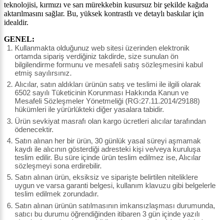
teknolojisi, kırmızı ve sarı mürekkebin kusursuz bir şekilde kağıda
aktarılmasını sağlar. Bu, yüksek kontrastlı ve detaylı baskılar için
idealdir.
GENEL:
Kullanmakta olduğunuz web sitesi üzerinden elektronik
ortamda sipariş verdiğiniz takdirde, size sunulan ön
bilgilendirme formunu ve mesafeli satış sözleşmesini kabul
etmiş sayılırsınız.
Alıcılar, satın aldıkları ürünün satış ve teslimi ile ilgili olarak
6502 sayılı Tüketicinin Korunması Hakkında Kanun ve
Mesafeli Sözleşmeler Yönetmeliği (RG:27.11.2014/29188)
hükümleri ile yürürlükteki diğer yasalara tabidir.
Ürün sevkiyat masrafı olan kargo ücretleri alıcılar tarafından
ödenecektir.
Satın alınan her bir ürün, 30 günlük yasal süreyi aşmamak
kaydı ile alıcının gösterdiği adresteki kişi ve/veya kuruluşa
teslim edilir. Bu süre içinde ürün teslim edilmez ise, Alıcılar
sözleşmeyi sona erdirebilir.
Satın alınan ürün, eksiksiz ve siparişte belirtilen niteliklere
uygun ve varsa garanti belgesi, kullanım klavuzu gibi belgelerle
teslim edilmek zorundadır.
Satın alınan ürünün satılmasının imkansızlaşması durumunda,
satıcı bu durumu öğrendiğinden itibaren 3 gün içinde yazılı