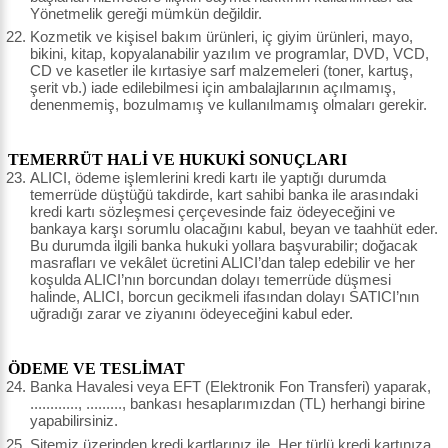
Yönetmelik gereği mümkün değildir.
Kozmetik ve kişisel bakım ürünleri, iç giyim ürünleri, mayo,
bikini, kitap, kopyalanabilir yazılım ve programlar, DVD, VCD,
CD ve kasetler ile kırtasiye sarf malzemeleri (toner, kartuş,
şerit vb.) iade edilebilmesi için ambalajlarının açılmamış,
denenmemiş, bozulmamış ve kullanılmamış olmaları gerekir.
TEMERRÜT HALİ VE HUKUKİ SONUÇLARI
ALICI, ödeme işlemlerini kredi kartı ile yaptığı durumda
temerrüde düştüğü takdirde, kart sahibi banka ile arasındaki
kredi kartı sözleşmesi çerçevesinde faiz ödeyeceğini ve
bankaya karşı sorumlu olacağını kabul, beyan ve taahhüt eder.
Bu durumda ilgili banka hukuki yollara başvurabilir; doğacak
masrafları ve vekâlet ücretini ALICI’dan talep edebilir ve her
koşulda ALICI’nın borcundan dolayı temerrüde düşmesi
halinde, ALICI, borcun gecikmeli ifasından dolayı SATICI’nın
uğradığı zarar ve ziyanını ödeyeceğini kabul eder.
ÖDEME VE TESLİMAT
Banka Havalesi veya EFT (Elektronik Fon Transferi) yaparak,
............, ........., bankası hesaplarımızdan (TL) herhangi birine
yapabilirsiniz.
Sitemiz üzerinden kredi kartlarınız ile, Her türlü kredi kartınıza