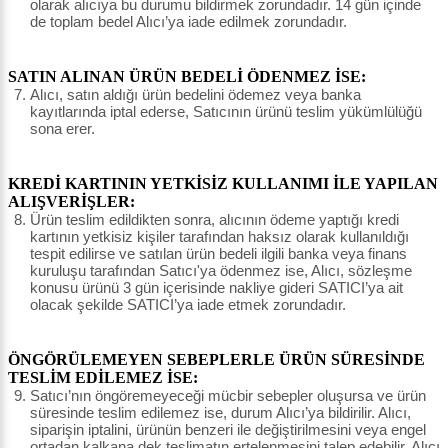
olarak alıcıya bu durumu bildirmek zorundadır. 14 gün içinde
de toplam bedel Alıcı’ya iade edilmek zorundadır.
SATIN ALINAN ÜRÜN BEDELİ ÖDENMEZ İSE:
Alıcı, satın aldığı ürün bedelini ödemez veya banka
kayıtlarında iptal ederse, Satıcının ürünü teslim yükümlülüğü
sona erer.
KREDİ KARTININ YETKİSİZ KULLANIMI İLE YAPILAN
ALIŞVERİŞLER:
Ürün teslim edildikten sonra, alıcının ödeme yaptığı kredi
kartının yetkisiz kişiler tarafından haksız olarak kullanıldığı
tespit edilirse ve satılan ürün bedeli ilgili banka veya finans
kuruluşu tarafından Satıcı'ya ödenmez ise, Alıcı, sözleşme
konusu ürünü 3 gün içerisinde nakliye gideri SATICI’ya ait
olacak şekilde SATICI’ya iade etmek zorundadır.
ÖNGÖRÜLEMEYEN SEBEPLERLE ÜRÜN SÜRESİNDE
TESLİM EDİLEMEZ İSE:
Satıcı’nın öngöremeyeceği mücbir sebepler oluşursa ve ürün
süresinde teslim edilemez ise, durum Alıcı’ya bildirilir. Alıcı,
siparişin iptalini, ürünün benzeri ile değiştirilmesini veya engel
ortadan kalkana dek teslimatın ertelenmesini talep edebilir. Alıcı