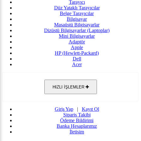
Tarayıcı
Düz Yataklı Tarayıcılar
Belge Tarayıcılar
Bilgisayar
Masaüstü Bilgisayarlar
Dizüstü Bilgisayarlar (Laptoplar)
Mini Bilgisayarlar
Adaptör
Apple
HP (Hewlett-Packard)
Dell
Acer
HIZLI İŞLEMLER
Giriş Yap
|
Kayıt Ol
Sipariş Takibi
Ödeme Bildirimi
Banka Hesaplarımız
İletişim