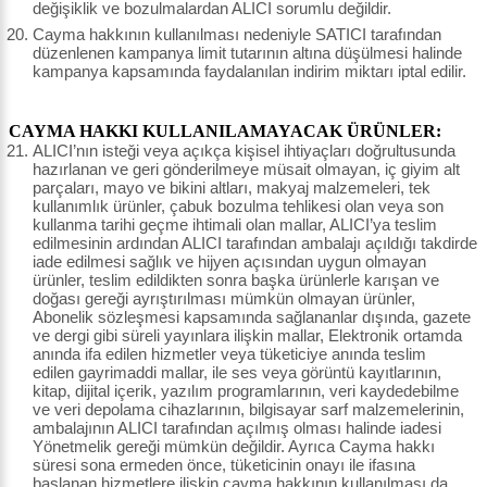
değişiklik ve bozulmalardan ALICI sorumlu değildir.
Cayma hakkının kullanılması nedeniyle SATICI tarafından
düzenlenen kampanya limit tutarının altına düşülmesi halinde
kampanya kapsamında faydalanılan indirim miktarı iptal edilir.
CAYMA HAKKI KULLANILAMAYACAK ÜRÜNLER:
ALICI’nın isteği veya açıkça kişisel ihtiyaçları doğrultusunda
hazırlanan ve geri gönderilmeye müsait olmayan, iç giyim alt
parçaları, mayo ve bikini altları, makyaj malzemeleri, tek
kullanımlık ürünler, çabuk bozulma tehlikesi olan veya son
kullanma tarihi geçme ihtimali olan mallar, ALICI’ya teslim
edilmesinin ardından ALICI tarafından ambalajı açıldığı takdirde
iade edilmesi sağlık ve hijyen açısından uygun olmayan
ürünler, teslim edildikten sonra başka ürünlerle karışan ve
doğası gereği ayrıştırılması mümkün olmayan ürünler,
Abonelik sözleşmesi kapsamında sağlananlar dışında, gazete
ve dergi gibi süreli yayınlara ilişkin mallar, Elektronik ortamda
anında ifa edilen hizmetler veya tüketiciye anında teslim
edilen gayrimaddi mallar, ile ses veya görüntü kayıtlarının,
kitap, dijital içerik, yazılım programlarının, veri kaydedebilme
ve veri depolama cihazlarının, bilgisayar sarf malzemelerinin,
ambalajının ALICI tarafından açılmış olması halinde iadesi
Yönetmelik gereği mümkün değildir. Ayrıca Cayma hakkı
süresi sona ermeden önce, tüketicinin onayı ile ifasına
başlanan hizmetlere ilişkin cayma hakkının kullanılması da