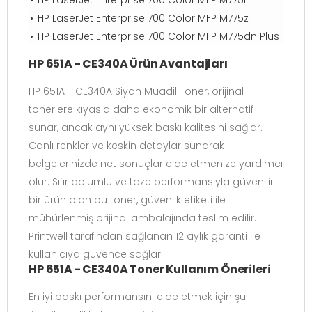
HP LaserJet Enterprise 700 Color MFP M775f
HP LaserJet Enterprise 700 Color MFP M775z
HP LaserJet Enterprise 700 Color MFP M775dn Plus
HP 651A - CE340A Ürün Avantajları
HP 651A - CE340A Siyah Muadil Toner, orijinal
tonerlere kıyasla daha ekonomik bir alternatif
sunar, ancak aynı yüksek baskı kalitesini sağlar.
Canlı renkler ve keskin detaylar sunarak
belgelerinizde net sonuçlar elde etmenize yardımcı
olur. Sıfır dolumlu ve taze performansıyla güvenilir
bir ürün olan bu toner, güvenlik etiketi ile
mühürlenmiş orijinal ambalajında teslim edilir.
Printwell tarafından sağlanan 12 aylık garanti ile
kullanıcıya güvence sağlar.
HP 651A - CE340A Toner Kullanım Önerileri
En iyi baskı performansını elde etmek için şu