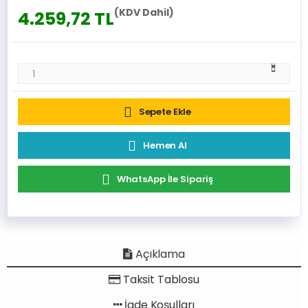
(KDV Dahil)
4.259,72 TL
Sepete Ekle
Hemen Al
WhatsApp İle Sipariş
Açıklama
Taksit Tablosu
İade Koşulları