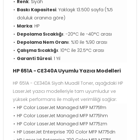
Renk
: Siyah
Baskı Kapasitesi
: Yaklaşık 13.500 sayfa (%5
doluluk oranına göre)
Marka
: HP
Depolama Sıcaklığı
: -20°C ile -40°C arası
Depolama Nem Oranı
: %10 ile %90 arası
Çalışma Sıcaklığı
: 10°C ile 32.5°C arası
Garanti Süresi
: 1 Yıl
HP 651A - CE340A Uyumlu Yazıcı Modelleri
HP 651A - CE340A Siyah Muadil Toner, aşağıdaki HP
LaserJet yazıcı modelleriyle tam uyumludur ve
yüksek performans ile maliyet verimliliği sağlar:
HP Color LaserJet Managed MFP M775fm
HP Color LaserJet Managed MFP M775hm
HP Color LaserJet Managed MFP M775zm
HP LaserJet Enterprise 700 Color MFP M775dn