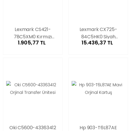
Lexmark CS421-
Lexmark CX725-
78C5XM0 Kırmızı
84C5HK0 Siyah
1.905,77 TL
15.436,37 TL
Muadil Toner
Orjinal Toner
Oki C5600-43363412
Hp 903-T6L87AE