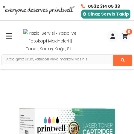
0532 314 05 33
Cihaz Servis Takip
0
Toggle mobile menu