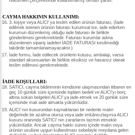
hükümleri çerçevesinde kullanılmamış olması şarttır.
CAYMA HAKKININ KULLANIMI:
3. kişiye veya ALICI’ ya teslim edilen ürünün faturası, (İade
edilmek istenen ürünün faturası kurumsal ise, iade ederken
kurumun düzenlemiş olduğu iade faturası ile birlikte
gönderilmesi gerekmektedir. Faturası kurumlar adına
düzenlenen sipariş iadeleri İADE FATURASI kesilmediği
takdirde tamamlanamayacaktır.)
İade formu, İade edilecek ürünlerin kutusu, ambalajı, varsa
standart aksesuarları ile birlikte eksiksiz ve hasarsız olarak
teslim edilmesi gerekmektedir.
İADE KOŞULLARI:
SATICI, cayma bildiriminin kendisine ulaşmasından itibaren en
geç 10 günlük süre içerisinde toplam bedeli ve ALICI’yı borç
altına sokan belgeleri ALICI’ ya iade etmek ve 20 günlük süre
içerisinde malı iade almakla yükümlüdür.
ALICI’ nın kusurundan kaynaklanan bir nedenle malın
değerinde bir azalma olursa veya iade imkânsızlaşırsa ALICI
kusuru oranında SATICI’ nın zararlarını tazmin etmekle
yükümlüdür. Ancak cayma hakkı süresi içinde malın veya
ürünün usulüne uygun kullanılması sebebiyle meydana gelen