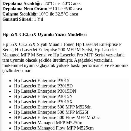
Depolama Sıcaklığı:
-20°C ile -40°C arası
Depolama Nem Oranı:
%10 ile %90 arası
Çalışma Sıcaklığı:
10°C ile 32.5°C arası
Garanti Süresi:
1 Yıl
Hp 55X-CE255X Uyumlu Yazıcı Modelleri
Hp 55X-CE255X Siyah Muadil Toner, Hp LaserJet Enterprise P
Serisi, Hp LaserJet Enterprise 500 MFP M Serisi, Hp LaserJet
Managed MFP M Serisi ve Hp LaserJet Pro MFP Serisi yazıcılarla
tam uyumlu olacak şekilde üretilmiştir. Aşağıdaki yazıcılarla
mükemmel uyum sağlayarak yüksek baskı performansı ve ekonomik
çözümler sunar:
Hp LaserJet Enterprise P3015
Hp LaserJet Enterprise P3015D
Hp LaserJet Enterprise P3015DN
Hp LaserJet Enterprise P3015N
Hp LaserJet Enterprise P3015X
Hp LaserJet Enterprise 500 MFP M525dn
Hp LaserJet Enterprise 500 MFP M525f
HP LaserJet Enterprise 500 Flow MFP M525c
Hp LaserJet Managed MFP M525fm
Hp LaserJet Managed Flow MFP M525cm