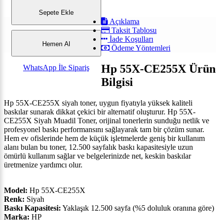
Sepete Ekle
Açıklama
Taksit Tablosu
İade Koşulları
Hemen Al
Ödeme Yöntemleri
Hp 55X-CE255X Ürün
WhatsApp İle Sipariş
Bilgisi
Hp 55X-CE255X siyah toner, uygun fiyatıyla yüksek kaliteli
baskılar sunarak dikkat çekici bir alternatif oluşturur. Hp 55X-
CE255X Siyah Muadil Toner, orijinal tonerlerin sunduğu netlik ve
profesyonel baskı performansını sağlayarak tam bir çözüm sunar.
Hem ev ofislerinde hem de küçük işletmelerde geniş bir kullanım
alanı bulan bu toner, 12.500 sayfalık baskı kapasitesiyle uzun
ömürlü kullanım sağlar ve belgelerinizde net, keskin baskılar
üretmenize yardımcı olur.
Model:
Hp 55X-CE255X
Renk:
Siyah
Baskı Kapasitesi:
Yaklaşık 12.500 sayfa (%5 doluluk oranına göre)
Marka:
HP