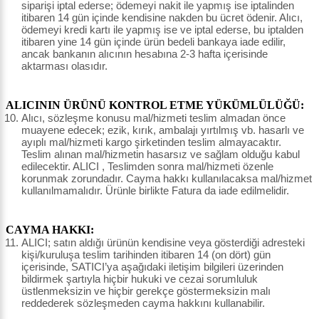
siparişi iptal ederse; ödemeyi nakit ile yapmış ise iptalinden
itibaren 14 gün içinde kendisine nakden bu ücret ödenir. Alıcı,
ödemeyi kredi kartı ile yapmış ise ve iptal ederse, bu iptalden
itibaren yine 14 gün içinde ürün bedeli bankaya iade edilir,
ancak bankanın alıcının hesabına 2-3 hafta içerisinde
aktarması olasıdır.
ALICININ ÜRÜNÜ KONTROL ETME YÜKÜMLÜLÜĞÜ:
Alıcı, sözleşme konusu mal/hizmeti teslim almadan önce
muayene edecek; ezik, kırık, ambalajı yırtılmış vb. hasarlı ve
ayıplı mal/hizmeti kargo şirketinden teslim almayacaktır.
Teslim alınan mal/hizmetin hasarsız ve sağlam olduğu kabul
edilecektir. ALICI , Teslimden sonra mal/hizmeti özenle
korunmak zorundadır. Cayma hakkı kullanılacaksa mal/hizmet
kullanılmamalıdır. Ürünle birlikte Fatura da iade edilmelidir.
CAYMA HAKKI:
ALICI; satın aldığı ürünün kendisine veya gösterdiği adresteki
kişi/kuruluşa teslim tarihinden itibaren 14 (on dört) gün
içerisinde, SATICI’ya aşağıdaki iletişim bilgileri üzerinden
bildirmek şartıyla hiçbir hukuki ve cezai sorumluluk
üstlenmeksizin ve hiçbir gerekçe göstermeksizin malı
reddederek sözleşmeden cayma hakkını kullanabilir.