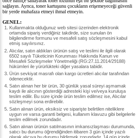
önce hafifçe sallayarak toner tozunun eşit bir şekilde dağılmasını
sağlayın. Ayrıca, toner kartuşunu çocukların erişemeyeceği güvenli
bir yerde muhafaza etmeyi ihmal etmeyin.
GENEL:
Kullanmakta olduğunuz web sitesi üzerinden elektronik
ortamda sipariş verdiğiniz takdirde, size sunulan ön
bilgilendirme formunu ve mesafeli satış sözleşmesini kabul
etmiş sayılırsınız.
Alıcılar, satın aldıkları ürünün satış ve teslimi ile ilgili olarak
6502 sayılı Tüketicinin Korunması Hakkında Kanun ve
Mesafeli Sözleşmeler Yönetmeliği (RG:27.11.2014/29188)
hükümleri ile yürürlükteki diğer yasalara tabidir.
Ürün sevkiyat masrafı olan kargo ücretleri alıcılar tarafından
ödenecektir.
Satın alınan her bir ürün, 30 günlük yasal süreyi aşmamak
kaydı ile alıcının gösterdiği adresteki kişi ve/veya kuruluşa
teslim edilir. Bu süre içinde ürün teslim edilmez ise, Alıcılar
sözleşmeyi sona erdirebilir.
Satın alınan ürün, eksiksiz ve siparişte belirtilen niteliklere
uygun ve varsa garanti belgesi, kullanım klavuzu gibi belgelerle
teslim edilmek zorundadır.
Satın alınan ürünün satılmasının imkansızlaşması durumunda,
satıcı bu durumu öğrendiğinden itibaren 3 gün içinde yazılı
olarak alıcıya bu durumu bildirmek zorundadır. 14 gün içinde