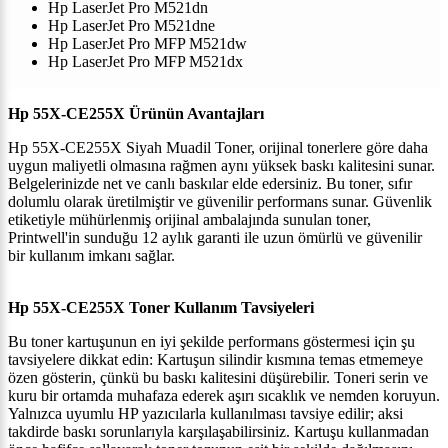
Hp LaserJet Pro M521dn
Hp LaserJet Pro M521dne
Hp LaserJet Pro MFP M521dw
Hp LaserJet Pro MFP M521dx
Hp 55X-CE255X Ürünün Avantajları
Hp 55X-CE255X Siyah Muadil Toner, orijinal tonerlere göre daha
uygun maliyetli olmasına rağmen aynı yüksek baskı kalitesini sunar.
Belgelerinizde net ve canlı baskılar elde edersiniz. Bu toner, sıfır
dolumlu olarak üretilmiştir ve güvenilir performans sunar. Güvenlik
etiketiyle mühürlenmiş orijinal ambalajında sunulan toner,
Printwell'in sunduğu 12 aylık garanti ile uzun ömürlü ve güvenilir
bir kullanım imkanı sağlar.
Hp 55X-CE255X Toner Kullanım Tavsiyeleri
Bu toner kartuşunun en iyi şekilde performans göstermesi için şu
tavsiyelere dikkat edin: Kartuşun silindir kısmına temas etmemeye
özen gösterin, çünkü bu baskı kalitesini düşürebilir. Toneri serin ve
kuru bir ortamda muhafaza ederek aşırı sıcaklık ve nemden koruyun.
Yalnızca uyumlu HP yazıcılarla kullanılması tavsiye edilir; aksi
takdirde baskı sorunlarıyla karşılaşabilirsiniz. Kartuşu kullanmadan