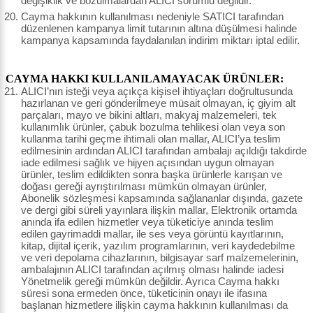
değişiklik ve bozulmalardan ALICI sorumlu değildir.
Cayma hakkının kullanılması nedeniyle SATICI tarafından
düzenlenen kampanya limit tutarının altına düşülmesi halinde
kampanya kapsamında faydalanılan indirim miktarı iptal edilir.
CAYMA HAKKI KULLANILAMAYACAK ÜRÜNLER:
ALICI’nın isteği veya açıkça kişisel ihtiyaçları doğrultusunda
hazırlanan ve geri gönderilmeye müsait olmayan, iç giyim alt
parçaları, mayo ve bikini altları, makyaj malzemeleri, tek
kullanımlık ürünler, çabuk bozulma tehlikesi olan veya son
kullanma tarihi geçme ihtimali olan mallar, ALICI’ya teslim
edilmesinin ardından ALICI tarafından ambalajı açıldığı takdirde
iade edilmesi sağlık ve hijyen açısından uygun olmayan
ürünler, teslim edildikten sonra başka ürünlerle karışan ve
doğası gereği ayrıştırılması mümkün olmayan ürünler,
Abonelik sözleşmesi kapsamında sağlananlar dışında, gazete
ve dergi gibi süreli yayınlara ilişkin mallar, Elektronik ortamda
anında ifa edilen hizmetler veya tüketiciye anında teslim
edilen gayrimaddi mallar, ile ses veya görüntü kayıtlarının,
kitap, dijital içerik, yazılım programlarının, veri kaydedebilme
ve veri depolama cihazlarının, bilgisayar sarf malzemelerinin,
ambalajının ALICI tarafından açılmış olması halinde iadesi
Yönetmelik gereği mümkün değildir. Ayrıca Cayma hakkı
süresi sona ermeden önce, tüketicinin onayı ile ifasına
başlanan hizmetlere ilişkin cayma hakkının kullanılması da