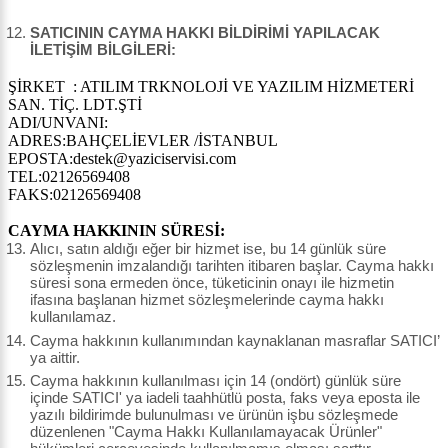
SATICININ CAYMA HAKKI BİLDİRİMİ YAPILACAK
İLETİŞİM BİLGİLERİ:
ŞİRKET : ATILIM TRKNOLOJİ VE YAZILIM HİZMETERİ
SAN. TİÇ. LDT.ŞTİ
ADI/UNVANI:
ADRES:BAHÇELİEVLER /İSTANBUL
EPOSTA:destek@yaziciservisi.com
TEL:02126569408
FAKS:02126569408
CAYMA HAKKININ SÜRESİ:
Alıcı, satın aldığı eğer bir hizmet ise, bu 14 günlük süre
sözleşmenin imzalandığı tarihten itibaren başlar. Cayma hakkı
süresi sona ermeden önce, tüketicinin onayı ile hizmetin
ifasına başlanan hizmet sözleşmelerinde cayma hakkı
kullanılamaz.
Cayma hakkının kullanımından kaynaklanan masraflar SATICI’
ya aittir.
Cayma hakkının kullanılması için 14 (ondört) günlük süre
içinde SATICI' ya iadeli taahhütlü posta, faks veya eposta ile
yazılı bildirimde bulunulması ve ürünün işbu sözleşmede
düzenlenen "Cayma Hakkı Kullanılamayacak Ürünler"