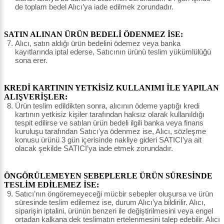
de toplam bedel Alıcı’ya iade edilmek zorundadır.
SATIN ALINAN ÜRÜN BEDELİ ÖDENMEZ İSE:
Alıcı, satın aldığı ürün bedelini ödemez veya banka
kayıtlarında iptal ederse, Satıcının ürünü teslim yükümlülüğü
sona erer.
KREDİ KARTININ YETKİSİZ KULLANIMI İLE YAPILAN
ALIŞVERİŞLER:
Ürün teslim edildikten sonra, alıcının ödeme yaptığı kredi
kartının yetkisiz kişiler tarafından haksız olarak kullanıldığı
tespit edilirse ve satılan ürün bedeli ilgili banka veya finans
kuruluşu tarafından Satıcı'ya ödenmez ise, Alıcı, sözleşme
konusu ürünü 3 gün içerisinde nakliye gideri SATICI’ya ait
olacak şekilde SATICI’ya iade etmek zorundadır.
ÖNGÖRÜLEMEYEN SEBEPLERLE ÜRÜN SÜRESİNDE
TESLİM EDİLEMEZ İSE:
Satıcı’nın öngöremeyeceği mücbir sebepler oluşursa ve ürün
süresinde teslim edilemez ise, durum Alıcı’ya bildirilir. Alıcı,
siparişin iptalini, ürünün benzeri ile değiştirilmesini veya engel
ortadan kalkana dek teslimatın ertelenmesini talep edebilir. Alıcı