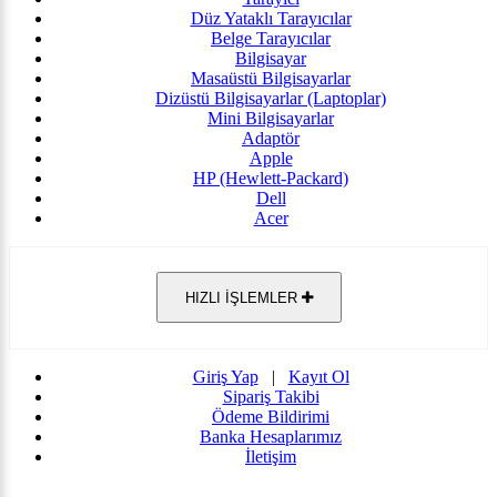
Düz Yataklı Tarayıcılar
Belge Tarayıcılar
Bilgisayar
Masaüstü Bilgisayarlar
Dizüstü Bilgisayarlar (Laptoplar)
Mini Bilgisayarlar
Adaptör
Apple
HP (Hewlett-Packard)
Dell
Acer
HIZLI İŞLEMLER
Giriş Yap
|
Kayıt Ol
Sipariş Takibi
Ödeme Bildirimi
Banka Hesaplarımız
İletişim