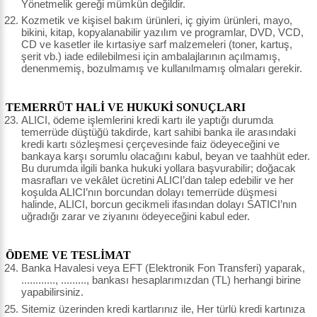
Yönetmelik gereği mümkün değildir.
Kozmetik ve kişisel bakım ürünleri, iç giyim ürünleri, mayo,
bikini, kitap, kopyalanabilir yazılım ve programlar, DVD, VCD,
CD ve kasetler ile kırtasiye sarf malzemeleri (toner, kartuş,
şerit vb.) iade edilebilmesi için ambalajlarının açılmamış,
denenmemiş, bozulmamış ve kullanılmamış olmaları gerekir.
TEMERRÜT HALİ VE HUKUKİ SONUÇLARI
ALICI, ödeme işlemlerini kredi kartı ile yaptığı durumda
temerrüde düştüğü takdirde, kart sahibi banka ile arasındaki
kredi kartı sözleşmesi çerçevesinde faiz ödeyeceğini ve
bankaya karşı sorumlu olacağını kabul, beyan ve taahhüt eder.
Bu durumda ilgili banka hukuki yollara başvurabilir; doğacak
masrafları ve vekâlet ücretini ALICI’dan talep edebilir ve her
koşulda ALICI’nın borcundan dolayı temerrüde düşmesi
halinde, ALICI, borcun gecikmeli ifasından dolayı SATICI’nın
uğradığı zarar ve ziyanını ödeyeceğini kabul eder.
ÖDEME VE TESLİMAT
Banka Havalesi veya EFT (Elektronik Fon Transferi) yaparak,
............, ........., bankası hesaplarımızdan (TL) herhangi birine
yapabilirsiniz.
Sitemiz üzerinden kredi kartlarınız ile, Her türlü kredi kartınıza