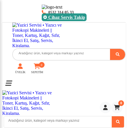
0532 314 05 33
Cihaz Servis Takip
0
ÜYELİK
SEPETİM
Toggle mobile menu
0