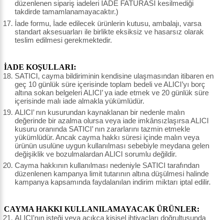
düzenlenen sipariş iadeleri İADE FATURASI kesilmediği
takdirde tamamlanamayacaktır.)
İade formu, İade edilecek ürünlerin kutusu, ambalajı, varsa
standart aksesuarları ile birlikte eksiksiz ve hasarsız olarak
teslim edilmesi gerekmektedir.
İADE KOŞULLARI:
SATICI, cayma bildiriminin kendisine ulaşmasından itibaren en
geç 10 günlük süre içerisinde toplam bedeli ve ALICI’yı borç
altına sokan belgeleri ALICI’ ya iade etmek ve 20 günlük süre
içerisinde malı iade almakla yükümlüdür.
ALICI’ nın kusurundan kaynaklanan bir nedenle malın
değerinde bir azalma olursa veya iade imkânsızlaşırsa ALICI
kusuru oranında SATICI’ nın zararlarını tazmin etmekle
yükümlüdür. Ancak cayma hakkı süresi içinde malın veya
ürünün usulüne uygun kullanılması sebebiyle meydana gelen
değişiklik ve bozulmalardan ALICI sorumlu değildir.
Cayma hakkının kullanılması nedeniyle SATICI tarafından
düzenlenen kampanya limit tutarının altına düşülmesi halinde
kampanya kapsamında faydalanılan indirim miktarı iptal edilir.
CAYMA HAKKI KULLANILAMAYACAK ÜRÜNLER:
ALICI’nın isteği veya açıkça kişisel ihtiyaçları doğrultusunda