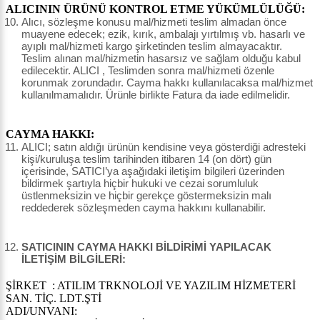
ALICININ ÜRÜNÜ KONTROL ETME YÜKÜMLÜLÜĞÜ:
Alıcı, sözleşme konusu mal/hizmeti teslim almadan önce
muayene edecek; ezik, kırık, ambalajı yırtılmış vb. hasarlı ve
ayıplı mal/hizmeti kargo şirketinden teslim almayacaktır.
Teslim alınan mal/hizmetin hasarsız ve sağlam olduğu kabul
edilecektir. ALICI , Teslimden sonra mal/hizmeti özenle
korunmak zorundadır. Cayma hakkı kullanılacaksa mal/hizmet
kullanılmamalıdır. Ürünle birlikte Fatura da iade edilmelidir.
CAYMA HAKKI:
ALICI; satın aldığı ürünün kendisine veya gösterdiği adresteki
kişi/kuruluşa teslim tarihinden itibaren 14 (on dört) gün
içerisinde, SATICI’ya aşağıdaki iletişim bilgileri üzerinden
bildirmek şartıyla hiçbir hukuki ve cezai sorumluluk
üstlenmeksizin ve hiçbir gerekçe göstermeksizin malı
reddederek sözleşmeden cayma hakkını kullanabilir.
SATICININ CAYMA HAKKI BİLDİRİMİ YAPILACAK
İLETİŞİM BİLGİLERİ:
ŞİRKET : ATILIM TRKNOLOJİ VE YAZILIM HİZMETERİ
SAN. TİÇ. LDT.ŞTİ
ADI/UNVANI: