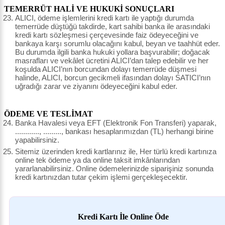
TEMERRÜT HALİ VE HUKUKİ SONUÇLARI
ALICI, ödeme işlemlerini kredi kartı ile yaptığı durumda
temerrüde düştüğü takdirde, kart sahibi banka ile arasındaki
kredi kartı sözleşmesi çerçevesinde faiz ödeyeceğini ve
bankaya karşı sorumlu olacağını kabul, beyan ve taahhüt eder.
Bu durumda ilgili banka hukuki yollara başvurabilir; doğacak
masrafları ve vekâlet ücretini ALICI’dan talep edebilir ve her
koşulda ALICI’nın borcundan dolayı temerrüde düşmesi
halinde, ALICI, borcun gecikmeli ifasından dolayı SATICI’nın
uğradığı zarar ve ziyanını ödeyeceğini kabul eder.
ÖDEME VE TESLİMAT
Banka Havalesi veya EFT (Elektronik Fon Transferi) yaparak,
............, ........., bankası hesaplarımızdan (TL) herhangi birine
yapabilirsiniz.
Sitemiz üzerinden kredi kartlarınız ile, Her türlü kredi kartınıza
online tek ödeme ya da online taksit imkânlarından
yararlanabilirsiniz. Online ödemelerinizde siparişiniz sonunda
kredi kartınızdan tutar çekim işlemi gerçekleşecektir.
Kredi Kartı İle Online Öde