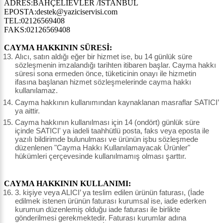
ADRES:BAHÇELİEVLER /İSTANBUL
EPOSTA:destek@yaziciservisi.com
TEL:02126569408
FAKS:02126569408
CAYMA HAKKININ SÜRESİ:
Alıcı, satın aldığı eğer bir hizmet ise, bu 14 günlük süre
sözleşmenin imzalandığı tarihten itibaren başlar. Cayma hakkı
süresi sona ermeden önce, tüketicinin onayı ile hizmetin
ifasına başlanan hizmet sözleşmelerinde cayma hakkı
kullanılamaz.
Cayma hakkının kullanımından kaynaklanan masraflar SATICI’
ya aittir.
Cayma hakkının kullanılması için 14 (ondört) günlük süre
içinde SATICI' ya iadeli taahhütlü posta, faks veya eposta ile
yazılı bildirimde bulunulması ve ürünün işbu sözleşmede
düzenlenen "Cayma Hakkı Kullanılamayacak Ürünler"
hükümleri çerçevesinde kullanılmamış olması şarttır.
CAYMA HAKKININ KULLANIMI:
3. kişiye veya ALICI’ ya teslim edilen ürünün faturası, (İade
edilmek istenen ürünün faturası kurumsal ise, iade ederken
kurumun düzenlemiş olduğu iade faturası ile birlikte
gönderilmesi gerekmektedir. Faturası kurumlar adına