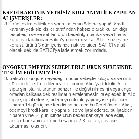
KREDİ KARTININ YETKİSİZ KULLANIMI İLE YAPILAN
ALIŞVERİŞLER:
Ürün teslim edildikten sonra, alıcının ödeme yaptığı kredi
kartının yetkisiz kişiler tarafından haksız olarak kullanıldığı
tespit edilirse ve satılan ürün bedeli ilgili banka veya finans
kuruluşu tarafından Satıcı'ya ödenmez ise, Alıcı, sözleşme
konusu ürünü 3 gün içerisinde nakliye gideri SATICI’ya ait
olacak şekilde SATICI’ya iade etmek zorundadır.
ÖNGÖRÜLEMEYEN SEBEPLERLE ÜRÜN SÜRESİNDE
TESLİM EDİLEMEZ İSE:
Satıcı’nın öngöremeyeceği mücbir sebepler oluşursa ve ürün
süresinde teslim edilemez ise, durum Alıcı’ya bildirilir. Alıcı,
siparişin iptalini, ürünün benzeri ile değiştirilmesini veya engel
ortadan kalkana dek teslimatın ertelenmesini talep edebilir. Alıcı
siparişi iptal ederse; ödemeyi nakit ile yapmış ise iptalinden
itibaren 14 gün içinde kendisine nakden bu ücret ödenir. Alıcı,
ödemeyi kredi kartı ile yapmış ise ve iptal ederse, bu iptalden
itibaren yine 14 gün içinde ürün bedeli bankaya iade edilir,
ancak bankanın alıcının hesabına 2-3 hafta içerisinde
aktarması olasıdır.