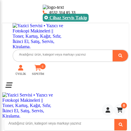
0532 314 05 33
Cihaz Servis Takip
0
ÜYELİK
SEPETİM
Toggle mobile menu
0