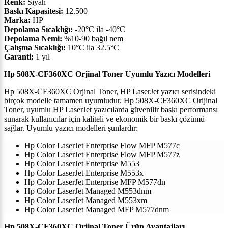
Renk:
Siyah
Baskı Kapasitesi:
12.500
Marka:
HP
Depolama Sıcaklığı:
-20°C ila -40°C
Depolama Nemi:
%10-90 bağıl nem
Çalışma Sıcaklığı:
10°C ila 32.5°C
Garanti:
1 yıl
Hp 508X-CF360XC Orjinal Toner Uyumlu Yazıcı Modelleri
Hp 508X-CF360XC Orjinal Toner, HP LaserJet yazıcı serisindeki
birçok modelle tamamen uyumludur. Hp 508X-CF360XC Orijinal
Toner, uyumlu HP LaserJet yazıcılarda güvenilir baskı performansı
sunarak kullanıcılar için kaliteli ve ekonomik bir baskı çözümü
sağlar. Uyumlu yazıcı modelleri şunlardır:
Hp Color LaserJet Enterprise Flow MFP M577c
Hp Color LaserJet Enterprise Flow MFP M577z
Hp Color LaserJet Enterprise M553
Hp Color LaserJet Enterprise M553x
Hp Color LaserJet Enterprise MFP M577dn
Hp Color LaserJet Managed M553dnm
Hp Color LaserJet Managed M553xm
Hp Color LaserJet Managed MFP M577dnm
Hp 508X-CF360XC Orjinal Toner Ürün Avantajları