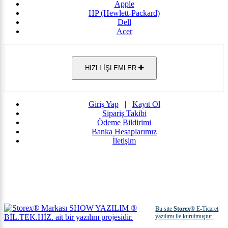
Apple
HP (Hewlett-Packard)
Dell
Acer
HIZLI İŞLEMLER
Giriş Yap
|
Kayıt Ol
Sipariş Takibi
Ödeme Bildirimi
Banka Hesaplarımız
İletişim
Bu site
Storex
® E-Ticaret
yazılımı ile kurulmuştur.