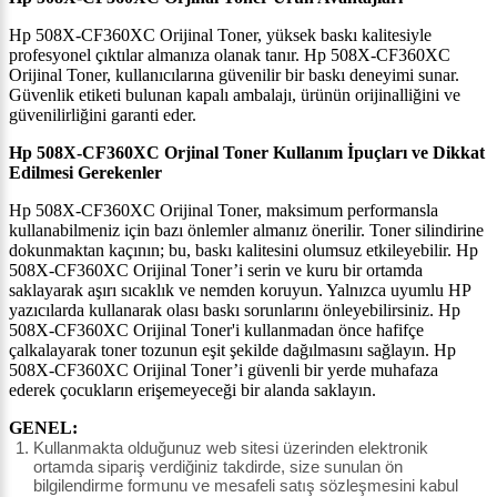
Hp 508X-CF360XC Orijinal Toner, yüksek baskı kalitesiyle
profesyonel çıktılar almanıza olanak tanır. Hp 508X-CF360XC
Orijinal Toner, kullanıcılarına güvenilir bir baskı deneyimi sunar.
Güvenlik etiketi bulunan kapalı ambalajı, ürünün orijinalliğini ve
güvenilirliğini garanti eder.
Hp 508X-CF360XC Orjinal Toner Kullanım İpuçları ve Dikkat
Edilmesi Gerekenler
Hp 508X-CF360XC Orijinal Toner, maksimum performansla
kullanabilmeniz için bazı önlemler almanız önerilir. Toner silindirine
dokunmaktan kaçının; bu, baskı kalitesini olumsuz etkileyebilir. Hp
508X-CF360XC Orijinal Toner’i serin ve kuru bir ortamda
saklayarak aşırı sıcaklık ve nemden koruyun. Yalnızca uyumlu HP
yazıcılarda kullanarak olası baskı sorunlarını önleyebilirsiniz. Hp
508X-CF360XC Orijinal Toner'i kullanmadan önce hafifçe
çalkalayarak toner tozunun eşit şekilde dağılmasını sağlayın. Hp
508X-CF360XC Orijinal Toner’i güvenli bir yerde muhafaza
ederek çocukların erişemeyeceği bir alanda saklayın.
GENEL:
Kullanmakta olduğunuz web sitesi üzerinden elektronik
ortamda sipariş verdiğiniz takdirde, size sunulan ön
bilgilendirme formunu ve mesafeli satış sözleşmesini kabul