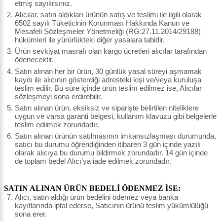
etmiş sayılırsınız.
Alıcılar, satın aldıkları ürünün satış ve teslimi ile ilgili olarak
6502 sayılı Tüketicinin Korunması Hakkında Kanun ve
Mesafeli Sözleşmeler Yönetmeliği (RG:27.11.2014/29188)
hükümleri ile yürürlükteki diğer yasalara tabidir.
Ürün sevkiyat masrafı olan kargo ücretleri alıcılar tarafından
ödenecektir.
Satın alınan her bir ürün, 30 günlük yasal süreyi aşmamak
kaydı ile alıcının gösterdiği adresteki kişi ve/veya kuruluşa
teslim edilir. Bu süre içinde ürün teslim edilmez ise, Alıcılar
sözleşmeyi sona erdirebilir.
Satın alınan ürün, eksiksiz ve siparişte belirtilen niteliklere
uygun ve varsa garanti belgesi, kullanım klavuzu gibi belgelerle
teslim edilmek zorundadır.
Satın alınan ürünün satılmasının imkansızlaşması durumunda,
satıcı bu durumu öğrendiğinden itibaren 3 gün içinde yazılı
olarak alıcıya bu durumu bildirmek zorundadır. 14 gün içinde
de toplam bedel Alıcı’ya iade edilmek zorundadır.
SATIN ALINAN ÜRÜN BEDELİ ÖDENMEZ İSE:
Alıcı, satın aldığı ürün bedelini ödemez veya banka
kayıtlarında iptal ederse, Satıcının ürünü teslim yükümlülüğü
sona erer.