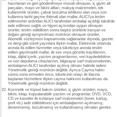
hazırlanan ve geri gönderilmeye müsait olmayan, iç giyim alt
parçaları, mayo ve bikini altları, makyaj malzemeleri, tek
kullanımlık ürünler, çabuk bozulma tehlikesi olan veya son
kullanma tarihi geçme ihtimali olan mallar, ALICI’ya teslim
edilmesinin ardından ALICI tarafından ambalajı açıldığı takdirde
iade edilmesi sağlık ve hijyen açısından uygun olmayan
ürünler, teslim edildikten sonra başka ürünlerle karışan ve
doğası gereği ayrıştırılması mümkün olmayan ürünler,
Abonelik sözleşmesi kapsamında sağlananlar dışında, gazete
ve dergi gibi süreli yayınlara ilişkin mallar, Elektronik ortamda
anında ifa edilen hizmetler veya tüketiciye anında teslim
edilen gayrimaddi mallar, ile ses veya görüntü kayıtlarının,
kitap, dijital içerik, yazılım programlarının, veri kaydedebilme
ve veri depolama cihazlarının, bilgisayar sarf malzemelerinin,
ambalajının ALICI tarafından açılmış olması halinde iadesi
Yönetmelik gereği mümkün değildir. Ayrıca Cayma hakkı
süresi sona ermeden önce, tüketicinin onayı ile ifasına
başlanan hizmetlere ilişkin cayma hakkının kullanılması da
Yönetmelik gereği mümkün değildir.
Kozmetik ve kişisel bakım ürünleri, iç giyim ürünleri, mayo,
bikini, kitap, kopyalanabilir yazılım ve programlar, DVD, VCD,
CD ve kasetler ile kırtasiye sarf malzemeleri (toner, kartuş,
şerit vb.) iade edilebilmesi için ambalajlarının açılmamış,
denenmemiş, bozulmamış ve kullanılmamış olmaları gerekir.