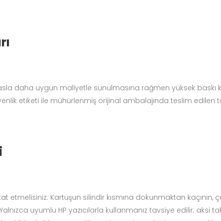
rı
yasla daha uygun maliyetle sunulmasına rağmen yüksek baskı kalit
lik etiketi ile mühürlenmiş orijinal ambalajında teslim edilen to
i
at etmelisiniz: Kartuşun silindir kısmına dokunmaktan kaçının, çünk
nızca uyumlu HP yazıcılarla kullanmanız tavsiye edilir; aksi takd