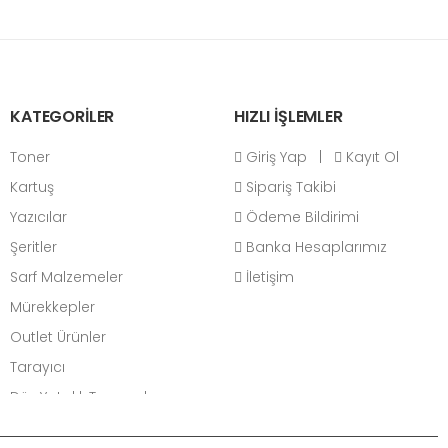
KATEGORİLER
HIZLI İŞLEMLER
Toner
Giriş Yap
|
Kayıt Ol
Kartuş
Sipariş Takibi
Yazıcılar
Ödeme Bildirimi
Şeritler
Banka Hesaplarımız
Sarf Malzemeler
İletişim
Mürekkepler
Outlet Ürünler
Tarayıcı
Düz Yataklı Tarayıcılar
Belge Tarayıcılar