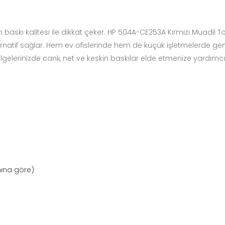
baskı kalitesi ile dikkat çeker. HP 504A-CE253A Kırmızı Muadil To
rnatif sağlar. Hem ev ofislerinde hem de küçük işletmelerde geni
gelerinizde canlı, net ve keskin baskılar elde etmenize yardımcı 
nına göre)