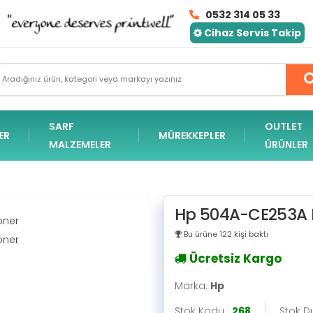
0532 314 05 33
Cihaz Servis Takip
SARF
OUTLET
ER
MÜREKKEPLER
MALZEMELER
ÜRÜNLER
Hp 504A-CE253A K
Bu ürüne 122 kişi baktı
Ücretsiz Kargo
Marka:
Hp
Stok Kodu :
268
Stok D