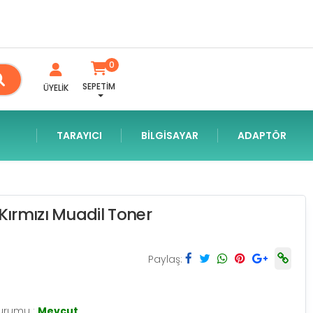
0
SEPETİM
ÜYELİK
TARAYICI
BILGISAYAR
ADAPTÖR
ırmızı Muadil Toner
Paylaş:
urumu :
Mevcut