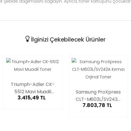
 şekilde dağılmasını sağlayın. Ayrıca, toner kartuşunu çocukl
İlginizi Çekebilecek Ürünler
Triumph-Adler CK-
5512 Mavi Muadil
Samsung ProXpress
3.415,49 TL
Toner
CLT-M603L/SV243A
7.803,78 TL
Kırmızı Orjinal Toner