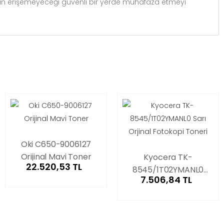
arın erişemeyeceği güvenli bir yerde muhafaza etmeyi
Oki C650-9006127
Orijinal Mavi Toner
Kyocera TK-
22.520,53 TL
8545/1T02YMANL0
7.506,84 TL
Sarı Orjinal Fotokopi
Toneri