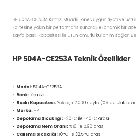
HP 504A-CE253A Kırmızı Muadil Toner, uygun fiyatı ve üstün 
kalitesine yakın bir performans sunarak ekonomik bir alte
sayfa baskı kapasitesi ile uzun ömürlü kullanım sağlar. Bel
HP 504A-CE253A Teknik Özellikler
Model:
504A-CE253A
Renk:
Kırmızı
Baskı Kapasitesi:
Yaklaşık 7.000 sayfa (%5 doluluk ora
Marka:
HP
Depolama Sıcaklığı:
-20°C ile -40°C arası
Depolama Nem Oranı:
%10 ile %90 arası
Çalışma Sıcaklığı:
10°C ile 32.5°C arası