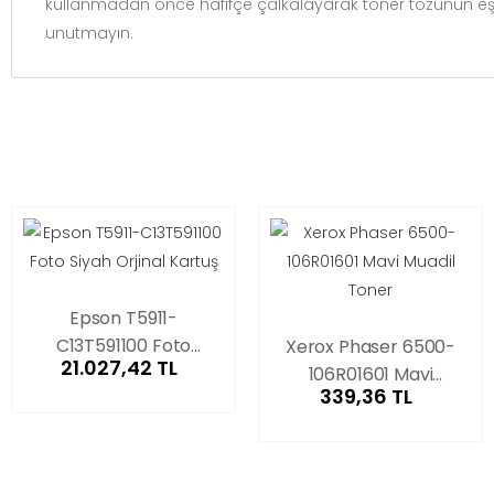
kullanmadan önce hafifçe çalkalayarak toner tozunun eşit
unutmayın.
Epson T5911-
C13T591100 Foto
Xerox Phaser 6500-
21.027,42 TL
Siyah Orjinal Kartuş
106R01601 Mavi
339,36 TL
Muadil Toner