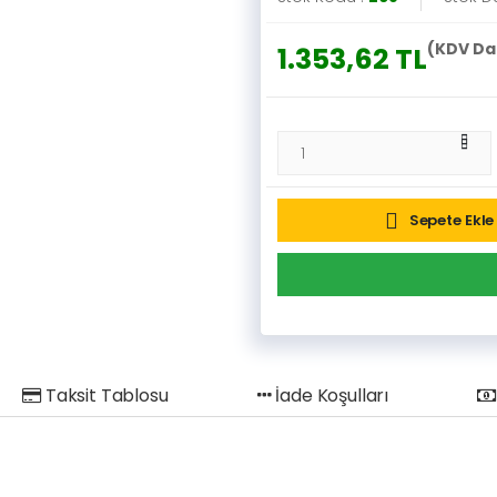
(KDV Da
1.353,62 TL
Sepete Ekle
Taksit Tablosu
İade Koşulları