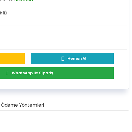
hil)
Hemen Al
WhatsApp İle Sipariş
Ödeme Yöntemleri