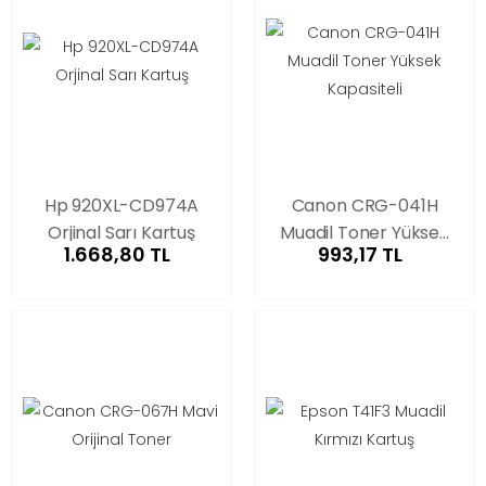
Hp 920XL-CD974A
Canon CRG-041H
Orjinal Sarı Kartuş
Muadil Toner Yüksek
1.668,80 TL
993,17 TL
Kapasiteli