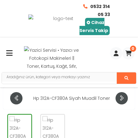
0532 314
05 33
Cihaz
Servis Takip
0
Toggle mobile menu