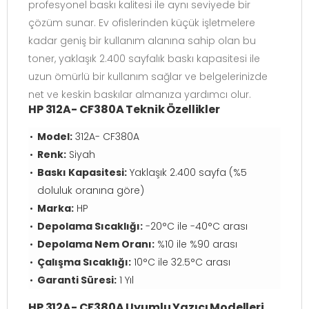
profesyonel baskı kalitesi ile aynı seviyede bir
çözüm sunar. Ev ofislerinden küçük işletmelere
kadar geniş bir kullanım alanına sahip olan bu
toner, yaklaşık 2.400 sayfalık baskı kapasitesi ile
uzun ömürlü bir kullanım sağlar ve belgelerinizde
net ve keskin baskılar almanıza yardımcı olur.
HP 312A- CF380A Teknik Özellikler
Model:
312A- CF380A
Renk:
Siyah
Baskı Kapasitesi:
Yaklaşık 2.400 sayfa (%5
doluluk oranına göre)
Marka:
HP
Depolama Sıcaklığı:
-20°C ile -40°C arası
Depolama Nem Oranı:
%10 ile %90 arası
Çalışma Sıcaklığı:
10°C ile 32.5°C arası
Garanti Süresi:
1 Yıl
HP 312A- CF380A Uyumlu Yazıcı Modelleri