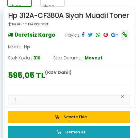
Hp 312A-CF380A Siyah Muadil Toner
Bu ürüne 134 kişi baktı
Ücretsiz Kargo
Paylaş:
Marka:
Hp
Stok Kodu :
310
Stok Durumu :
Mevcut
(KDV Dahil)
595,05 TL
Sepete Ekle
Hemen Al