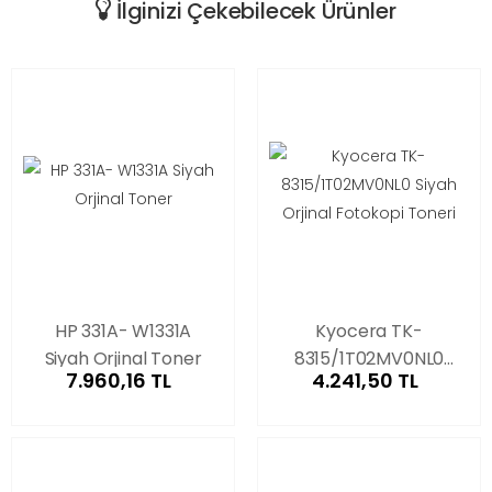
İlginizi Çekebilecek Ürünler
HP 331A- W1331A
Kyocera TK-
Siyah Orjinal Toner
8315/1T02MV0NL0
7.960,16 TL
4.241,50 TL
Siyah Orjinal
Fotokopi Toneri