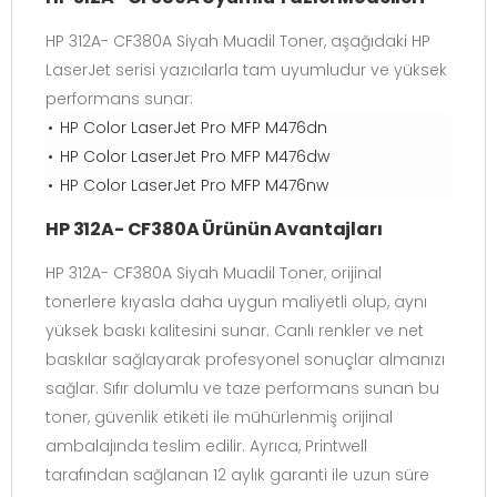
HP 312A- CF380A Siyah Muadil Toner, aşağıdaki HP
LaserJet serisi yazıcılarla tam uyumludur ve yüksek
performans sunar:
HP Color LaserJet Pro MFP M476dn
HP Color LaserJet Pro MFP M476dw
HP Color LaserJet Pro MFP M476nw
HP 312A- CF380A Ürünün Avantajları
HP 312A- CF380A Siyah Muadil Toner, orijinal
tonerlere kıyasla daha uygun maliyetli olup, aynı
yüksek baskı kalitesini sunar. Canlı renkler ve net
baskılar sağlayarak profesyonel sonuçlar almanızı
sağlar. Sıfır dolumlu ve taze performans sunan bu
toner, güvenlik etiketi ile mühürlenmiş orijinal
ambalajında teslim edilir. Ayrıca, Printwell
tarafından sağlanan 12 aylık garanti ile uzun süre