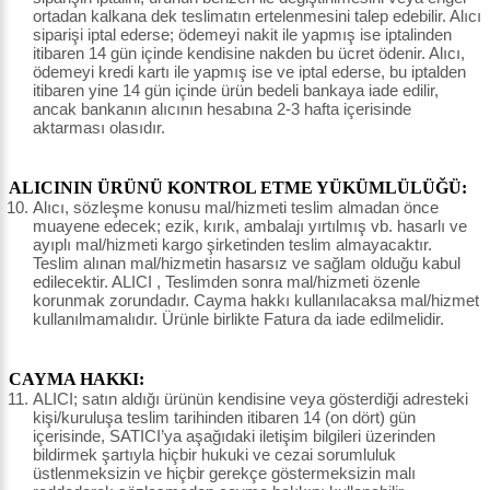
ortadan kalkana dek teslimatın ertelenmesini talep edebilir. Alıcı
siparişi iptal ederse; ödemeyi nakit ile yapmış ise iptalinden
itibaren 14 gün içinde kendisine nakden bu ücret ödenir. Alıcı,
ödemeyi kredi kartı ile yapmış ise ve iptal ederse, bu iptalden
itibaren yine 14 gün içinde ürün bedeli bankaya iade edilir,
ancak bankanın alıcının hesabına 2-3 hafta içerisinde
aktarması olasıdır.
ALICININ ÜRÜNÜ KONTROL ETME YÜKÜMLÜLÜĞÜ:
Alıcı, sözleşme konusu mal/hizmeti teslim almadan önce
muayene edecek; ezik, kırık, ambalajı yırtılmış vb. hasarlı ve
ayıplı mal/hizmeti kargo şirketinden teslim almayacaktır.
Teslim alınan mal/hizmetin hasarsız ve sağlam olduğu kabul
edilecektir. ALICI , Teslimden sonra mal/hizmeti özenle
korunmak zorundadır. Cayma hakkı kullanılacaksa mal/hizmet
kullanılmamalıdır. Ürünle birlikte Fatura da iade edilmelidir.
CAYMA HAKKI:
ALICI; satın aldığı ürünün kendisine veya gösterdiği adresteki
kişi/kuruluşa teslim tarihinden itibaren 14 (on dört) gün
içerisinde, SATICI’ya aşağıdaki iletişim bilgileri üzerinden
bildirmek şartıyla hiçbir hukuki ve cezai sorumluluk
üstlenmeksizin ve hiçbir gerekçe göstermeksizin malı