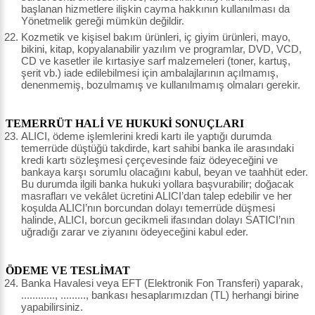
başlanan hizmetlere ilişkin cayma hakkının kullanılması da
Yönetmelik gereği mümkün değildir.
Kozmetik ve kişisel bakım ürünleri, iç giyim ürünleri, mayo,
bikini, kitap, kopyalanabilir yazılım ve programlar, DVD, VCD,
CD ve kasetler ile kırtasiye sarf malzemeleri (toner, kartuş,
şerit vb.) iade edilebilmesi için ambalajlarının açılmamış,
denenmemiş, bozulmamış ve kullanılmamış olmaları gerekir.
TEMERRÜT HALİ VE HUKUKİ SONUÇLARI
ALICI, ödeme işlemlerini kredi kartı ile yaptığı durumda
temerrüde düştüğü takdirde, kart sahibi banka ile arasındaki
kredi kartı sözleşmesi çerçevesinde faiz ödeyeceğini ve
bankaya karşı sorumlu olacağını kabul, beyan ve taahhüt eder.
Bu durumda ilgili banka hukuki yollara başvurabilir; doğacak
masrafları ve vekâlet ücretini ALICI’dan talep edebilir ve her
koşulda ALICI’nın borcundan dolayı temerrüde düşmesi
halinde, ALICI, borcun gecikmeli ifasından dolayı SATICI’nın
uğradığı zarar ve ziyanını ödeyeceğini kabul eder.
ÖDEME VE TESLİMAT
Banka Havalesi veya EFT (Elektronik Fon Transferi) yaparak,
............, ........., bankası hesaplarımızdan (TL) herhangi birine
yapabilirsiniz.