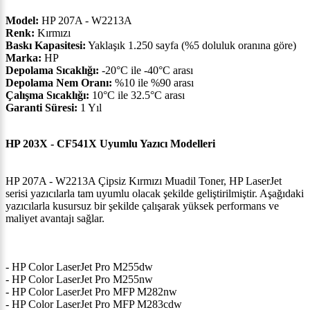
Model:
HP 207A - W2213A
Renk:
Kırmızı
Baskı Kapasitesi:
Yaklaşık 1.250 sayfa (%5 doluluk oranına göre)
Marka:
HP
Depolama Sıcaklığı:
-20°C ile -40°C arası
Depolama Nem Oranı:
%10 ile %90 arası
Çalışma Sıcaklığı:
10°C ile 32.5°C arası
Garanti Süresi:
1 Yıl
HP 203X - CF541X Uyumlu Yazıcı Modelleri
HP 207A - W2213A Çipsiz Kırmızı Muadil Toner, HP LaserJet
serisi yazıcılarla tam uyumlu olacak şekilde geliştirilmiştir. Aşağıdaki
yazıcılarla kusursuz bir şekilde çalışarak yüksek performans ve
maliyet avantajı sağlar.
- HP Color LaserJet Pro M255dw
- HP Color LaserJet Pro M255nw
- HP Color LaserJet Pro MFP M282nw
- HP Color LaserJet Pro MFP M283cdw