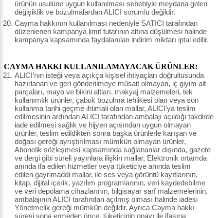
ürünün usulüne uygun kullanılması sebebiyle meydana gelen
değişiklik ve bozulmalardan ALICI sorumlu değildir.
Cayma hakkının kullanılması nedeniyle SATICI tarafından
düzenlenen kampanya limit tutarının altına düşülmesi halinde
kampanya kapsamında faydalanılan indirim miktarı iptal edilir.
CAYMA HAKKI KULLANILAMAYACAK ÜRÜNLER:
ALICI’nın isteği veya açıkça kişisel ihtiyaçları doğrultusunda
hazırlanan ve geri gönderilmeye müsait olmayan, iç giyim alt
parçaları, mayo ve bikini altları, makyaj malzemeleri, tek
kullanımlık ürünler, çabuk bozulma tehlikesi olan veya son
kullanma tarihi geçme ihtimali olan mallar, ALICI’ya teslim
edilmesinin ardından ALICI tarafından ambalajı açıldığı takdirde
iade edilmesi sağlık ve hijyen açısından uygun olmayan
ürünler, teslim edildikten sonra başka ürünlerle karışan ve
doğası gereği ayrıştırılması mümkün olmayan ürünler,
Abonelik sözleşmesi kapsamında sağlananlar dışında, gazete
ve dergi gibi süreli yayınlara ilişkin mallar, Elektronik ortamda
anında ifa edilen hizmetler veya tüketiciye anında teslim
edilen gayrimaddi mallar, ile ses veya görüntü kayıtlarının,
kitap, dijital içerik, yazılım programlarının, veri kaydedebilme
ve veri depolama cihazlarının, bilgisayar sarf malzemelerinin,
ambalajının ALICI tarafından açılmış olması halinde iadesi
Yönetmelik gereği mümkün değildir. Ayrıca Cayma hakkı
süresi sona ermeden önce, tüketicinin onayı ile ifasına