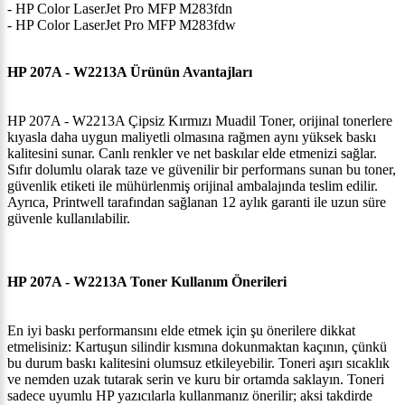
- HP Color LaserJet Pro MFP M283fdn
- HP Color LaserJet Pro MFP M283fdw
HP 207A - W2213A Ürünün Avantajları
HP 207A - W2213A Çipsiz Kırmızı Muadil Toner, orijinal tonerlere
kıyasla daha uygun maliyetli olmasına rağmen aynı yüksek baskı
kalitesini sunar. Canlı renkler ve net baskılar elde etmenizi sağlar.
Sıfır dolumlu olarak taze ve güvenilir bir performans sunan bu toner,
güvenlik etiketi ile mühürlenmiş orijinal ambalajında teslim edilir.
Ayrıca, Printwell tarafından sağlanan 12 aylık garanti ile uzun süre
güvenle kullanılabilir.
HP 207A - W2213A Toner Kullanım Önerileri
En iyi baskı performansını elde etmek için şu önerilere dikkat
etmelisiniz: Kartuşun silindir kısmına dokunmaktan kaçının, çünkü
bu durum baskı kalitesini olumsuz etkileyebilir. Toneri aşırı sıcaklık
ve nemden uzak tutarak serin ve kuru bir ortamda saklayın. Toneri
sadece uyumlu HP yazıcılarla kullanmanız önerilir; aksi takdirde