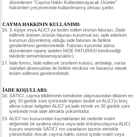
düzenlenen "Cayma Hakkı Kullanılamayacak Ürünler"
hükümleri çerçevesinde kullanılmamış olması şarttır.
CAYMA HAKKININ KULLANIMI:
3. kişiye veya ALICI’ ya teslim edilen ürünün faturası, (İade
edilmek istenen ürünün faturası kurumsal ise, iade ederken
kurumun düzenlemiş olduğu iade faturası ile birlikte
gönderilmesi gerekmektedir. Faturası kurumlar adına
düzenlenen sipariş iadeleri İADE FATURASI kesilmediği
takdirde tamamlanamayacaktır.)
İade formu, İade edilecek ürünlerin kutusu, ambalajı, varsa
standart aksesuarları ile birlikte eksiksiz ve hasarsız olarak
teslim edilmesi gerekmektedir.
İADE KOŞULLARI:
SATICI, cayma bildiriminin kendisine ulaşmasından itibaren en
geç 10 günlük süre içerisinde toplam bedeli ve ALICI’yı borç
altına sokan belgeleri ALICI’ ya iade etmek ve 20 günlük süre
içerisinde malı iade almakla yükümlüdür.
ALICI’ nın kusurundan kaynaklanan bir nedenle malın
değerinde bir azalma olursa veya iade imkânsızlaşırsa ALICI
kusuru oranında SATICI’ nın zararlarını tazmin etmekle
yükümlüdür. Ancak cayma hakkı süresi içinde malın veya