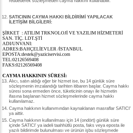
reddederek sözleşmeden cayma hakkını kullanabilir.
SATICININ CAYMA HAKKI BİLDİRİMİ YAPILACAK
İLETİŞİM BİLGİLERİ:
ŞİRKET : ATILIM TRKNOLOJİ VE YAZILIM HİZMETERİ
SAN. TİÇ. LDT.ŞTİ
ADI/UNVANI:
ADRES:BAHÇELİEVLER /İSTANBUL
EPOSTA:destek@yaziciservisi.com
TEL:02126569408
FAKS:02126569408
CAYMA HAKKININ SÜRESİ:
Alıcı, satın aldığı eğer bir hizmet ise, bu 14 günlük süre
sözleşmenin imzalandığı tarihten itibaren başlar. Cayma hakkı
süresi sona ermeden önce, tüketicinin onayı ile hizmetin
ifasına başlanan hizmet sözleşmelerinde cayma hakkı
kullanılamaz.
Cayma hakkının kullanımından kaynaklanan masraflar SATICI’
ya aittir.
Cayma hakkının kullanılması için 14 (ondört) günlük süre
içinde SATICI' ya iadeli taahhütlü posta, faks veya eposta ile
yazılı bildirimde bulunulması ve ürünün işbu sözleşmede