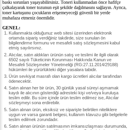
baskı sorunları yaşayabilirsiniz. Toneri kullanmadan önce hafifçe
çalkalayarak toner tozunun eşit şekilde dağılmasını sağlayın. Ayrıca,
toner kartuşunu çocukların erişemeyeceği güvenli bir yerde
muhafaza etmeniz önemlidir.
GENEL:
Kullanmakta olduğunuz web sitesi üzerinden elektronik
ortamda sipariş verdiğiniz takdirde, size sunulan ön
bilgilendirme formunu ve mesafeli satış sözleşmesini kabul
etmiş sayılırsınız.
Alıcılar, satın aldıkları ürünün satış ve teslimi ile ilgili olarak
6502 sayılı Tüketicinin Korunması Hakkında Kanun ve
Mesafeli Sözleşmeler Yönetmeliği (RG:27.11.2014/29188)
hükümleri ile yürürlükteki diğer yasalara tabidir.
Ürün sevkiyat masrafı olan kargo ücretleri alıcılar tarafından
ödenecektir.
Satın alınan her bir ürün, 30 günlük yasal süreyi aşmamak
kaydı ile alıcının gösterdiği adresteki kişi ve/veya kuruluşa
teslim edilir. Bu süre içinde ürün teslim edilmez ise, Alıcılar
sözleşmeyi sona erdirebilir.
Satın alınan ürün, eksiksiz ve siparişte belirtilen niteliklere
uygun ve varsa garanti belgesi, kullanım klavuzu gibi belgelerle
teslim edilmek zorundadır.
Satın alınan ürünün satılmasının imkansızlaşması durumunda,