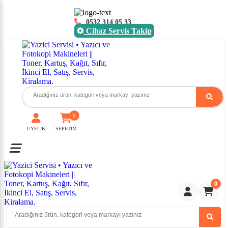
0532 314 05 33
Cihaz Servis Takip
0
ÜYELİK
SEPETİM
Toggle mobile menu
0