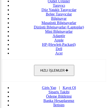
Outlet Ürünler
Tarayıcı
Düz Yataklı Tarayıcılar
Belge Tarayıcılar
Bilgisayar
Masaüstü Bilgisayarlar
Dizüstü Bilgisayarlar (Laptoplar)
Mini Bilgisayarlar
Adaptör
Apple
HP (Hewlett-Packard)
Dell
Acer
HIZLI İŞLEMLER
Giriş Yap
|
Kayıt Ol
Sipariş Takibi
Ödeme Bildirimi
Banka Hesaplarımız
İletişim