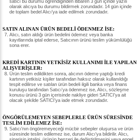
satıcı bu durumu öğrendiğinden itibaren 3 gün içinde yazılı
olarak alıcıya bu durumu bildirmek zorundadır. 14 gün içinde
de toplam bedel Alıcı’ya iade edilmek zorundadır.
SATIN ALINAN ÜRÜN BEDELİ ÖDENMEZ İSE:
Alıcı, satın aldığı ürün bedelini ödemez veya banka
kayıtlarında iptal ederse, Satıcının ürünü teslim yükümlülüğü
sona erer.
KREDİ KARTININ YETKİSİZ KULLANIMI İLE YAPILAN
ALIŞVERİŞLER:
Ürün teslim edildikten sonra, alıcının ödeme yaptığı kredi
kartının yetkisiz kişiler tarafından haksız olarak kullanıldığı
tespit edilirse ve satılan ürün bedeli ilgili banka veya finans
kuruluşu tarafından Satıcı'ya ödenmez ise, Alıcı, sözleşme
konusu ürünü 3 gün içerisinde nakliye gideri SATICI’ya ait
olacak şekilde SATICI’ya iade etmek zorundadır.
ÖNGÖRÜLEMEYEN SEBEPLERLE ÜRÜN SÜRESİNDE
TESLİM EDİLEMEZ İSE:
Satıcı’nın öngöremeyeceği mücbir sebepler oluşursa ve ürün
süresinde teslim edilemez ise, durum Alıcı’ya bildirilir. Alıcı,
siparişin iptalini, ürünün benzeri ile değiştirilmesini veya engel