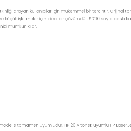
inliği arayan kullanıcılar için mükemmel bir tercihtir. Orijinal t
i ve küçük işletmeler için ideal bir çözümdür. 5.700 sayfa baskı 
nizi mümkün kılar.
rçok modelle tamamen uyumludur. HP 201A toner, uyumlu HP LaserJ