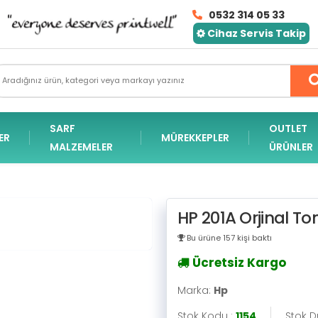
0532 314 05 33
Cihaz Servis Takip
SARF
OUTLET
ER
MÜREKKEPLER
MALZEMELER
ÜRÜNLER
HP 201A Orjinal Ton
Bu ürüne 157 kişi baktı
Ücretsiz Kargo
Marka:
Hp
Stok Kodu :
1154
Stok 