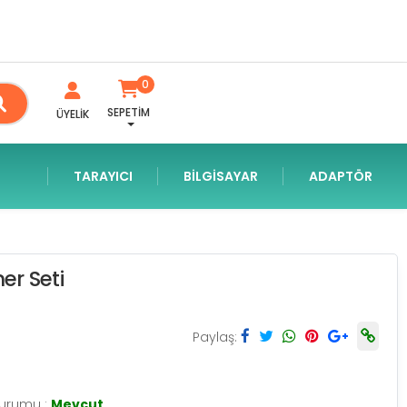
0
SEPETİM
ÜYELİK
TARAYICI
BILGISAYAR
ADAPTÖR
er Seti
Paylaş:
Durumu :
Mevcut