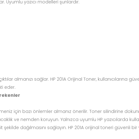
ar. Uyumlu yazıcı modelleri şunlardır:
çıktılar almanızı sağlar. HP 201A Orijinal Toner, kullanıcılarına gü
ti eder.
erekenler
niz için bazı önlemler almanız önerilir. Toner silindirine dokunm
ıcaklık ve nemden koruyun. Yalnızca uyumlu HP yazıcılarda kullana
şekilde dağılmasını sağlayın. HP 201A orijinal toneri güvenli 