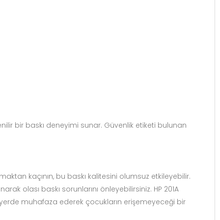
venilir bir baskı deneyimi sunar. Güvenlik etiketi bulunan
aktan kaçının, bu baskı kalitesini olumsuz etkileyebilir.
rak olası baskı sorunlarını önleyebilirsiniz. HP 201A
bir yerde muhafaza ederek çocukların erişemeyeceği bir