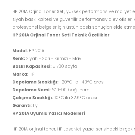
HP 201A Orjinal Toner Seti, yüksek performans ve maliyet etk
siyah baskı kalitesi ve güvenilir performansıyla ev ofisler
profesyonel belgeler için üstün baskı sonuçları elde etme
HP 201A Orjinal Toner Seti Teknik Özellikler
Model:
HP 201A
Renk:
Siyah - Sarı - Kırmızı - Mavi
Baskı Kapasitesi:
5.700 sayfa
Marka:
HP
Depolama Sıcaklığı:
-20°C ila -40°C arası
Depolama Nemi:
%10-90 bağıl nem
Çalışma Sıcaklığı:
10°C ila 32.5°C arası
Garanti:
1 yıl
HP 201A Uyumlu Yazıcı Modelleri
HP 201A orijinal toner, HP LaserJet yazıcı serisindeki bi