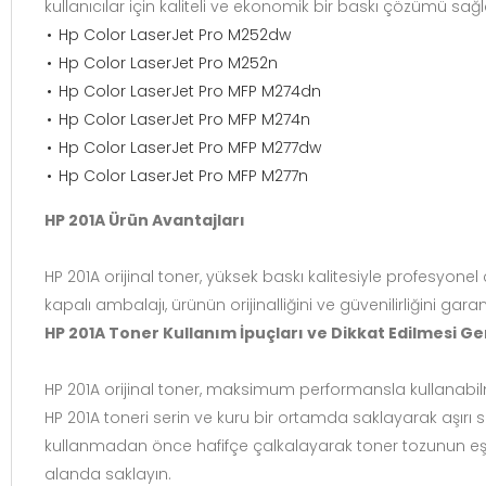
kullanıcılar için kaliteli ve ekonomik bir baskı çözümü sağl
Hp Color LaserJet Pro M252dw
Hp Color LaserJet Pro M252n
Hp Color LaserJet Pro MFP M274dn
Hp Color LaserJet Pro MFP M274n
Hp Color LaserJet Pro MFP M277dw
Hp Color LaserJet Pro MFP M277n
HP 201A Ürün Avantajları
HP 201A orijinal toner, yüksek baskı kalitesiyle profesyonel 
kapalı ambalajı, ürünün orijinalliğini ve güvenilirliğini garan
HP 201A Toner Kullanım İpuçları ve Dikkat Edilmesi G
HP 201A orijinal toner, maksimum performansla kullanabilme
HP 201A toneri serin ve kuru bir ortamda saklayarak aşırı s
kullanmadan önce hafifçe çalkalayarak toner tozunun eşit 
alanda saklayın.