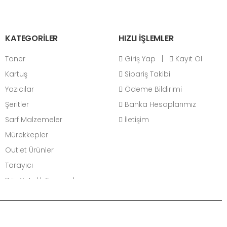
KATEGORİLER
HIZLI İŞLEMLER
Toner
Giriş Yap
|
Kayıt Ol
Kartuş
Sipariş Takibi
Yazıcılar
Ödeme Bildirimi
Şeritler
Banka Hesaplarımız
Sarf Malzemeler
İletişim
Mürekkepler
Outlet Ürünler
Tarayıcı
Düz Yataklı Tarayıcılar
Belge Tarayıcılar
Bilgisayar
Masaüstü Bilgisayarlar