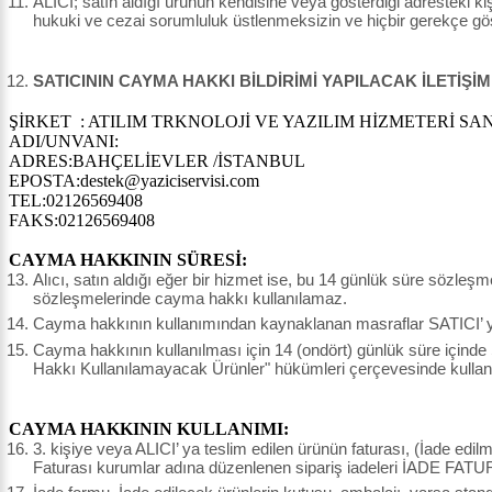
ALICI; satın aldığı ürünün kendisine veya gösterdiği adresteki kişi
hukuki ve cezai sorumluluk üstlenmeksizin ve hiçbir gerekçe g
SATICININ CAYMA HAKKI BİLDİRİMİ YAPILACAK İLETİŞİM
ŞİRKET : ATILIM TRKNOLOJİ VE YAZILIM HİZMETERİ SAN.
ADI/UNVANI:
ADRES:BAHÇELİEVLER /İSTANBUL
EPOSTA:destek@yaziciservisi.com
TEL:02126569408
FAKS:02126569408
CAYMA HAKKININ SÜRESİ:
Alıcı, satın aldığı eğer bir hizmet ise, bu 14 günlük süre sözleş
sözleşmelerinde cayma hakkı kullanılamaz.
Cayma hakkının kullanımından kaynaklanan masraflar SATICI’ ya 
Cayma hakkının kullanılması için 14 (ondört) günlük süre içinde
Hakkı Kullanılamayacak Ürünler" hükümleri çerçevesinde kullanı
CAYMA HAKKININ KULLANIMI:
3. kişiye veya ALICI’ ya teslim edilen ürünün faturası, (İade edi
Faturası kurumlar adına düzenlenen sipariş iadeleri İADE FATU