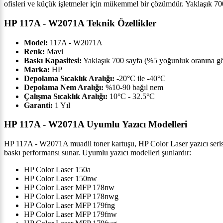
ofisleri ve küçük işletmeler için mükemmel bir çözümdür. Yaklaşık 700 
HP 117A - W2071A Teknik Özellikler
Model:
117A - W2071A
Renk:
Mavi
Baskı Kapasitesi:
Yaklaşık 700 sayfa (%5 yoğunluk oranına gö
Marka:
HP
Depolama Sıcaklık Aralığı:
-20°C ile -40°C
Depolama Nem Aralığı:
%10-90 bağıl nem
Çalışma Sıcaklık Aralığı:
10°C - 32.5°C
Garanti:
1 Yıl
HP 117A - W2071A Uyumlu Yazıcı Modelleri
HP 117A - W2071A muadil toner kartuşu, HP Color Laser yazıcı seris
baskı performansı sunar. Uyumlu yazıcı modelleri şunlardır:
HP Color Laser 150a
HP Color Laser 150nw
HP Color Laser MFP 178nw
HP Color Laser MFP 178nwg
HP Color Laser MFP 179fng
HP Color Laser MFP 179fnw