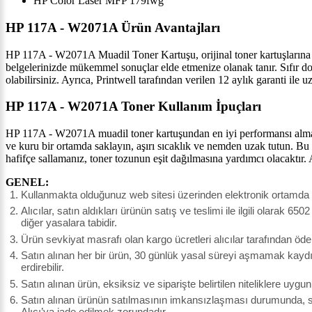
HP Color Laser MFP 179fwg
HP 117A - W2071A Ürün Avantajları
HP 117A - W2071A Muadil Toner Kartuşu, orijinal toner kartuşlarına k
belgelerinizde mükemmel sonuçlar elde etmenize olanak tanır. Sıfır dol
olabilirsiniz. Ayrıca, Printwell tarafından verilen 12 aylık garanti ile 
HP 117A - W2071A Toner Kullanım İpuçları
HP 117A - W2071A muadil toner kartuşundan en iyi performansı almak i
ve kuru bir ortamda saklayın, aşırı sıcaklık ve nemden uzak tutun. Bu
hafifçe sallamanız, toner tozunun eşit dağılmasına yardımcı olacaktır
GENEL:
Kullanmakta olduğunuz web sitesi üzerinden elektronik ortamda si
Alıcılar, satın aldıkları ürünün satış ve teslimi ile ilgili olar
diğer yasalara tabidir.
Ürün sevkiyat masrafı olan kargo ücretleri alıcılar tarafından öde
Satın alınan her bir ürün, 30 günlük yasal süreyi aşmamak kaydı il
erdirebilir.
Satın alınan ürün, eksiksiz ve siparişte belirtilen niteliklere uyg
Satın alınan ürünün satılmasının imkansızlaşması durumunda, sat
Alıcı’ya iade edilmek zorundadır.