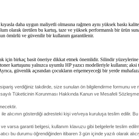
ıyasla daha uygun maliyetli olmasına rağmen aynı yüksek baskı kalitesi
um olarak üretilen bu kartuş, taze ve yüksek performanslı bir ürün sunar
uzun ömürlü ve güvenilir bir kullanım garantilenir.
çin birkaç basit öneriye dikkat etmek önemlidir. Silindir yüzeylerine 
 toner kartuşunu yalnızca uyumlu HP yazıcı modelleriyle kullanın; aksi 
. Ayrıca, güvenlik açısından çocukların erişemeyeceği bir yerde muhafaz
pariş verdiğiniz takdirde, size sunulan ön bilgilendirme formunu ve m
ak 6502 sayılı Tüketicinin Korunması Hakkında Kanun ve Mesafeli Sözleş
necektir.
e alıcının gösterdiği adresteki kişi ve/veya kuruluşa teslim edilir. B
un ve varsa garanti belgesi, kullanım klavuzu gibi belgelerle teslim edi
ıcı bu durumu öğrendiğinden itibaren 3 gün içinde yazılı olarak alıc