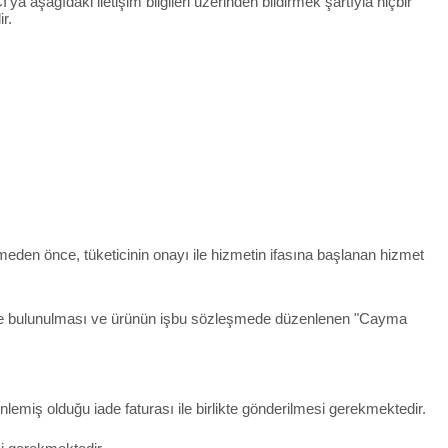
ya aşağıdaki iletişim bilgileri üzerinden bildirmek şartıyla hiçbir
r.
rmeden önce, tüketicinin onayı ile hizmetin ifasına başlanan hizmet
irimde bulunulması ve ürünün işbu sözleşmede düzenlenen "Cayma
lemiş olduğu iade faturası ile birlikte gönderilmesi gerekmektedir.