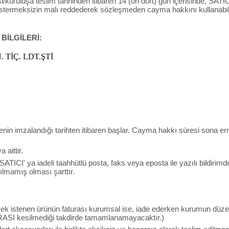
/kuruluşa teslim tarihinden itibaren 14 (on dört) gün içerisinde, SATICI’
östermeksizin malı reddederek sözleşmeden cayma hakkını kullanabili
 BİLGİLERİ:
 TİÇ. LDT.ŞTİ
menin imzalandığı tarihten itibaren başlar. Cayma hakkı süresi sona e
aittir.
 SATICI' ya iadeli taahhütlü posta, faks veya eposta ile yazılı bild
lmamış olması şarttır.
lmek istenen ürünün faturası kurumsal ise, iade ederken kurumun düzen
RASI kesilmediği takdirde tamamlanamayacaktır.)