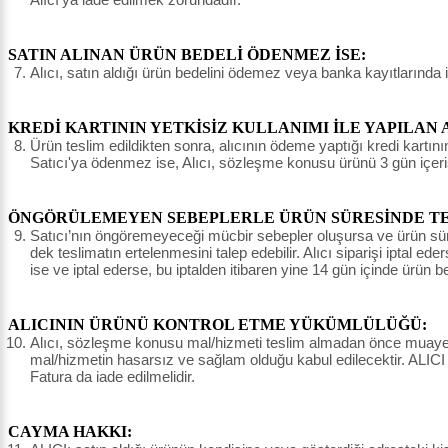
SATIN ALINAN ÜRÜN BEDELİ ÖDENMEZ İSE:
Alıcı, satın aldığı ürün bedelini ödemez veya banka kayıtlarında 
KREDİ KARTININ YETKİSİZ KULLANIMI İLE YAPILAN 
Ürün teslim edildikten sonra, alıcının ödeme yaptığı kredi kartının 
Satıcı'ya ödenmez ise, Alıcı, sözleşme konusu ürünü 3 gün içeri
ÖNGÖRÜLEMEYEN SEBEPLERLE ÜRÜN SÜRESİNDE TES
Satıcı’nın öngöremeyeceği mücbir sebepler oluşursa ve ürün süresin
dek teslimatın ertelenmesini talep edebilir. Alıcı siparişi iptal e
ise ve iptal ederse, bu iptalden itibaren yine 14 gün içinde ürün 
ALICININ ÜRÜNÜ KONTROL ETME YÜKÜMLÜLÜĞÜ:
Alıcı, sözleşme konusu mal/hizmeti teslim almadan önce muayene e
mal/hizmetin hasarsız ve sağlam olduğu kabul edilecektir. ALICI
Fatura da iade edilmelidir.
CAYMA HAKKI: