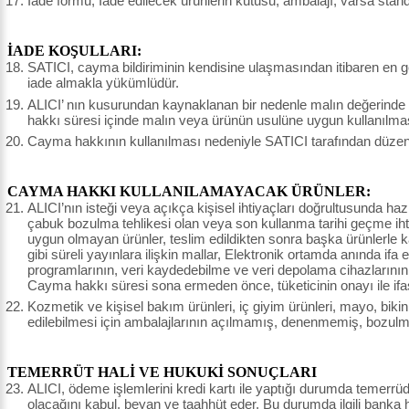
İade formu, İade edilecek ürünlerin kutusu, ambalajı, varsa stand
İADE KOŞULLARI:
SATICI, cayma bildiriminin kendisine ulaşmasından itibaren en ge
iade almakla yükümlüdür.
ALICI’ nın kusurundan kaynaklanan bir nedenle malın değerinde
hakkı süresi içinde malın veya ürünün usulüne uygun kullanılma
Cayma hakkının kullanılması nedeniyle SATICI tarafından düzenle
CAYMA HAKKI KULLANILAMAYACAK ÜRÜNLER:
ALICI’nın isteği veya açıkça kişisel ihtiyaçları doğrultusunda haz
çabuk bozulma tehlikesi olan veya son kullanma tarihi geçme ihtim
uygun olmayan ürünler, teslim edildikten sonra başka ürünlerle
gibi süreli yayınlara ilişkin mallar, Elektronik ortamda anında ifa 
programlarının, veri kaydedebilme ve veri depolama cihazlarının,
Cayma hakkı süresi sona ermeden önce, tüketicinin onayı ile ifa
Kozmetik ve kişisel bakım ürünleri, iç giyim ürünleri, mayo, bikin
edilebilmesi için ambalajlarının açılmamış, denenmemiş, bozulm
TEMERRÜT HALİ VE HUKUKİ SONUÇLARI
ALICI, ödeme işlemlerini kredi kartı ile yaptığı durumda temerrü
olacağını kabul, beyan ve taahhüt eder. Bu durumda ilgili banka h