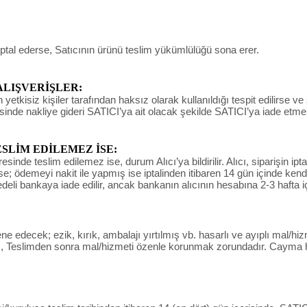
iptal ederse, Satıcının ürünü teslim yükümlülüğü sona erer.
ALIŞVERİŞLER:
yetkisiz kişiler tarafından haksız olarak kullanıldığı tespit edilirse ve
sinde nakliye gideri SATICI’ya ait olacak şekilde SATICI’ya iade etme
LİM EDİLEMEZ İSE:
de teslim edilemez ise, durum Alıcı’ya bildirilir. Alıcı, siparişin ipta
derse; ödemeyi nakit ile yapmış ise iptalinden itibaren 14 gün içinde ke
bedeli bankaya iade edilir, ancak bankanın alıcının hesabına 2-3 hafta i
decek; ezik, kırık, ambalajı yırtılmış vb. hasarlı ve ayıplı mal/hizm
 , Teslimden sonra mal/hizmeti özenle korunmak zorundadır. Cayma ha