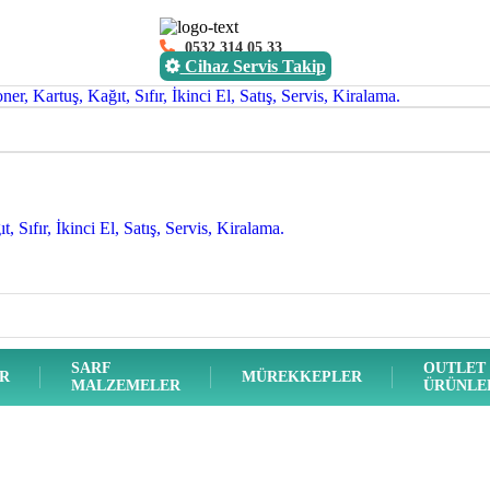
0532 314 05 33
Cihaz Servis Takip
SARF
OUTLET
ER
MÜREKKEPLER
MALZEMELER
ÜRÜNLE