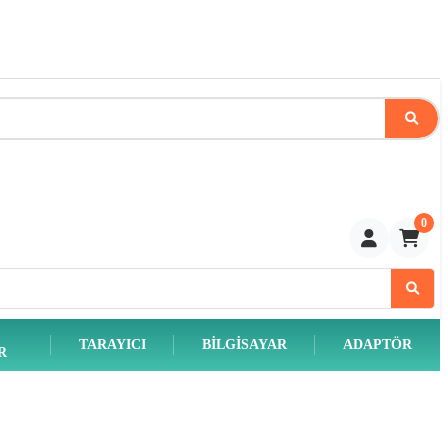
0
TARAYICI
BILGISAYAR
ADAPTÖR
R