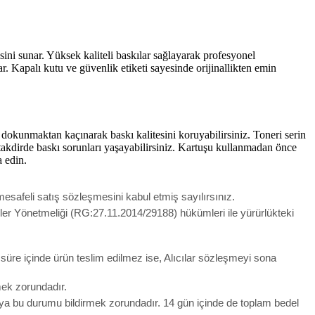
ni sunar. Yüksek kaliteli baskılar sağlayarak profesyonel
. Kapalı kutu ve güvenlik etiketi sayesinde orijinallikten emin
dokunmaktan kaçınarak baskı kalitesini koruyabilirsiniz. Toneri serin
takdirde baskı sorunları yaşayabilirsiniz. Kartuşu kullanmadan önce
a edin.
esafeli satış sözleşmesini kabul etmiş sayılırsınız.
meler Yönetmeliği (RG:27.11.2014/29188) hükümleri ile yürürlükteki
u süre içinde ürün teslim edilmez ise, Alıcılar sözleşmeyi sona
lmek zorundadır.
ıya bu durumu bildirmek zorundadır. 14 gün içinde de toplam bedel