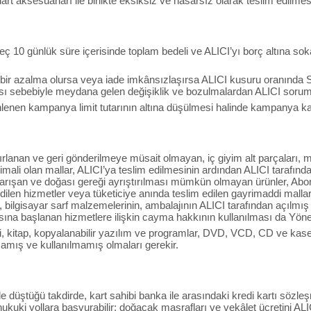
art aksesuarları ile birlikte eksiksiz ve hasarsız olarak teslim edilme
ç 10 günlük süre içerisinde toplam bedeli ve ALICI’yı borç altına sok
 bir azalma olursa veya iade imkânsızlaşırsa ALICI kusuru oranında 
sı sebebiyle meydana gelen değişiklik ve bozulmalardan ALICI soruml
nen kampanya limit tutarının altına düşülmesi halinde kampanya kapsa
ırlanan ve geri gönderilmeye müsait olmayan, iç giyim alt parçaları, ma
ali olan mallar, ALICI’ya teslim edilmesinin ardından ALICI tarafında
 karışan ve doğası gereği ayrıştırılması mümkün olmayan ürünler, Ab
edilen hizmetler veya tüketiciye anında teslim edilen gayrimaddi mallar, i
 bilgisayar sarf malzemelerinin, ambalajının ALICI tarafından açılmı
sına başlanan hizmetlere ilişkin cayma hakkının kullanılması da Yön
i, kitap, kopyalanabilir yazılım ve programlar, DVD, VCD, CD ve kasetle
amış ve kullanılmamış olmaları gerekir.
de düştüğü takdirde, kart sahibi banka ile arasındaki kredi kartı sö
ukuki yollara başvurabilir; doğacak masrafları ve vekâlet ücretini ALI