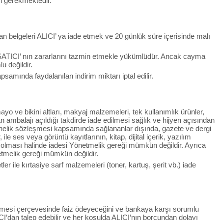
si gerekmektedir.
an belgeleri ALICI’ ya iade etmek ve 20 günlük süre içerisinde malı
SATICI’ nın zararlarını tazmin etmekle yükümlüdür. Ancak cayma
u değildir.
mında faydalanılan indirim miktarı iptal edilir.
yo ve bikini altları, makyaj malzemeleri, tek kullanımlık ürünler,
n ambalajı açıldığı takdirde iade edilmesi sağlık ve hijyen açısından
onelik sözleşmesi kapsamında sağlananlar dışında, gazete ve dergi
le ses veya görüntü kayıtlarının, kitap, dijital içerik, yazılım
ş olması halinde iadesi Yönetmelik gereği mümkün değildir. Ayrıca
etmelik gereği mümkün değildir.
r ile kırtasiye sarf malzemeleri (toner, kartuş, şerit vb.) iade
zleşmesi çerçevesinde faiz ödeyeceğini ve bankaya karşı sorumlu
CI’dan talep edebilir ve her koşulda ALICI’nın borcundan dolayı