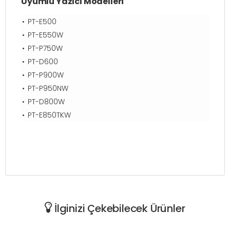
Uyumlu Yazıcı Modelleri
PT-E500
PT-E550W
PT-P750W
PT-D600
PT-P900W
PT-P950NW
PT-D800W
PT-E850TKW
İlginizi Çekebilecek Ürünler