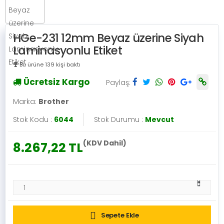
HGe-231 12mm Beyaz üzerine Siyah
Laminasyonlu Etiket
Bu ürüne 139 kişi baktı
Ücretsiz Kargo
Paylaş:
Marka:
Brother
Stok Kodu :
6044
Stok Durumu :
Mevcut
(KDV Dahil)
8.267,22 TL
Sepete Ekle