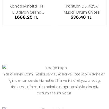
Konica Minolta TN-
Pantum DL-425X
310 Siyah Orijinal
Muadil Drum Ünitesi
1.688,25 TL
536,40 TL
Fotokopi Toner
Yaziciservisi.Com -Yazici Servisi, Yazıcı ve Fotokopi Makineleri
için uzman servis hizmetleri. Sıfır ve ikinci el yazıcı satışı,
kiralama, ofis malzemeleri ve kağıt teminiyle eksiksiz
çözümler sunuyoruz.