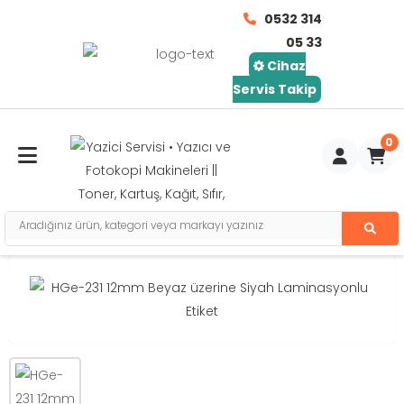
0532 314
05 33
Cihaz
Servis Takip
0
Toggle mobile menu