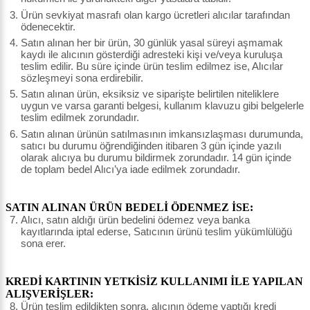
Ürün sevkiyat masrafı olan kargo ücretleri alıcılar tarafından
ödenecektir.
Satın alınan her bir ürün, 30 günlük yasal süreyi aşmamak
kaydı ile alıcının gösterdiği adresteki kişi ve/veya kuruluşa
teslim edilir. Bu süre içinde ürün teslim edilmez ise, Alıcılar
sözleşmeyi sona erdirebilir.
Satın alınan ürün, eksiksiz ve siparişte belirtilen niteliklere
uygun ve varsa garanti belgesi, kullanım klavuzu gibi belgelerle
teslim edilmek zorundadır.
Satın alınan ürünün satılmasının imkansızlaşması durumunda,
satıcı bu durumu öğrendiğinden itibaren 3 gün içinde yazılı
olarak alıcıya bu durumu bildirmek zorundadır. 14 gün içinde
de toplam bedel Alıcı’ya iade edilmek zorundadır.
SATIN ALINAN ÜRÜN BEDELİ ÖDENMEZ İSE:
Alıcı, satın aldığı ürün bedelini ödemez veya banka
kayıtlarında iptal ederse, Satıcının ürünü teslim yükümlülüğü
sona erer.
KREDİ KARTININ YETKİSİZ KULLANIMI İLE YAPILAN
ALIŞVERİŞLER:
Ürün teslim edildikten sonra, alıcının ödeme yaptığı kredi