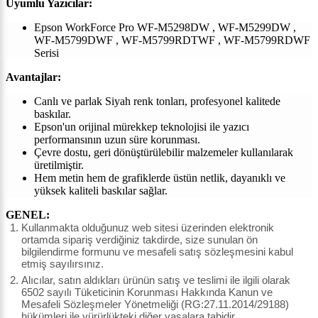
Uyumlu Yazıcılar:
Epson WorkForce Pro WF-M5298DW , WF-M5299DW ,
WF-M5799DWF ,
WF-M5799RDTWF , WF-M5799RDWF
Serisi
Avantajlar:
Canlı ve parlak
Siyah
renk tonları, profesyonel kalitede
baskılar.
Epson'un orijinal mürekkep teknolojisi ile yazıcı
performansının uzun süre korunması.
Çevre dostu, geri dönüştürülebilir malzemeler kullanılarak
üretilmiştir.
Hem metin hem de grafiklerde üstün netlik, dayanıklı ve
yüksek kaliteli baskılar sağlar.
GENEL:
Kullanmakta olduğunuz web sitesi üzerinden elektronik
ortamda sipariş verdiğiniz takdirde, size sunulan ön
bilgilendirme formunu ve mesafeli satış sözleşmesini kabul
etmiş sayılırsınız.
Alıcılar, satın aldıkları ürünün satış ve teslimi ile ilgili olarak
6502 sayılı Tüketicinin Korunması Hakkında Kanun ve
Mesafeli Sözleşmeler Yönetmeliği (RG:27.11.2014/29188)
hükümleri ile yürürlükteki diğer yasalara tabidir.