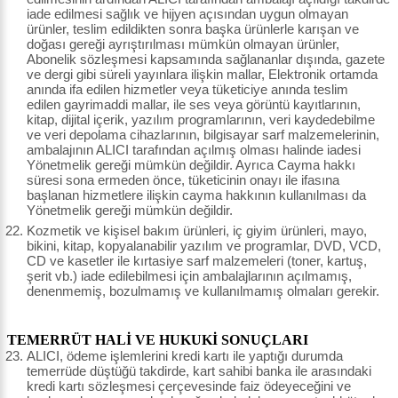
iade edilmesi sağlık ve hijyen açısından uygun olmayan
ürünler, teslim edildikten sonra başka ürünlerle karışan ve
doğası gereği ayrıştırılması mümkün olmayan ürünler,
Abonelik sözleşmesi kapsamında sağlananlar dışında, gazete
ve dergi gibi süreli yayınlara ilişkin mallar, Elektronik ortamda
anında ifa edilen hizmetler veya tüketiciye anında teslim
edilen gayrimaddi mallar, ile ses veya görüntü kayıtlarının,
kitap, dijital içerik, yazılım programlarının, veri kaydedebilme
ve veri depolama cihazlarının, bilgisayar sarf malzemelerinin,
ambalajının ALICI tarafından açılmış olması halinde iadesi
Yönetmelik gereği mümkün değildir. Ayrıca Cayma hakkı
süresi sona ermeden önce, tüketicinin onayı ile ifasına
başlanan hizmetlere ilişkin cayma hakkının kullanılması da
Yönetmelik gereği mümkün değildir.
Kozmetik ve kişisel bakım ürünleri, iç giyim ürünleri, mayo,
bikini, kitap, kopyalanabilir yazılım ve programlar, DVD, VCD,
CD ve kasetler ile kırtasiye sarf malzemeleri (toner, kartuş,
şerit vb.) iade edilebilmesi için ambalajlarının açılmamış,
denenmemiş, bozulmamış ve kullanılmamış olmaları gerekir.
TEMERRÜT HALİ VE HUKUKİ SONUÇLARI
ALICI, ödeme işlemlerini kredi kartı ile yaptığı durumda
temerrüde düştüğü takdirde, kart sahibi banka ile arasındaki
kredi kartı sözleşmesi çerçevesinde faiz ödeyeceğini ve