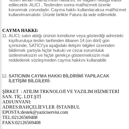
edilecektir. ALICI , Teslimden sonra mal/hizmeti özenle
korunmak zorundadır. Cayma hakkı kullanılacaksa mal/hizmet
kullanılmamalıdır. Ürünle birlikte Fatura da iade edilmelidir.
CAYMA HAKKI:
ALICI; satın aldığı ürünün kendisine veya gösterdiği adresteki
kişi/kuruluşa teslim tarihinden itibaren 14 (on dört) gün
içerisinde, SATICI’ya aşağıdaki iletişim bilgileri üzerinden
bildirmek şartıyla hiçbir hukuki ve cezai sorumluluk
üstlenmeksizin ve hiçbir gerekçe göstermeksizin malı
reddederek sözleşmeden cayma hakkını kullanabilir.
SATICININ CAYMA HAKKI BİLDİRİMİ YAPILACAK
İLETİŞİM BİLGİLERİ:
ŞİRKET : ATILIM TRKNOLOJİ VE YAZILIM HİZMETERİ
SAN. TİÇ. LDT.ŞTİ
ADI/UNVANI:
ADRES:BAHÇELİEVLER /İSTANBUL
EPOSTA:destek@yaziciservisi.com
TEL:02126569408
FAKS:02126569408