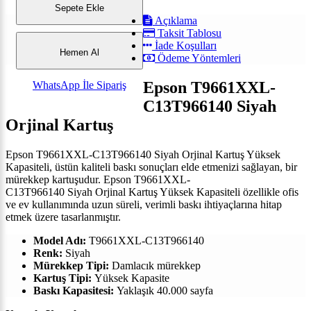
Sepete Ekle
Açıklama
Taksit Tablosu
İade Koşulları
Hemen Al
Ödeme Yöntemleri
Epson T9661XXL-
WhatsApp İle Sipariş
C13T966140 Siyah
Orjinal Kartuş
Epson T9661XXL-C13T966140 Siyah Orjinal Kartuş Yüksek
Kapasiteli, üstün kaliteli baskı sonuçları elde etmenizi sağlayan, bir
mürekkep kartuşudur.
Epson T9661XXL-
C13T966140 Siyah Orjinal Kartuş Yüksek Kapasiteli ö
zellikle ofis
ve ev kullanımında uzun süreli, verimli baskı ihtiyaçlarına hitap
etmek üzere tasarlanmıştır.
Model Adı:
T9661XXL-C13T966140
Renk:
Siyah
Mürekkep Tipi:
Damlacık mürekkep
Kartuş Tipi:
Yüksek Kapasite
Baskı Kapasitesi:
Yaklaşık 40.000 sayfa