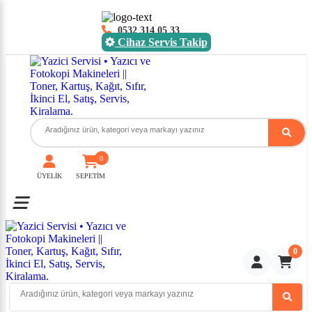
0532 314 05 33
Cihaz Servis Takip
0
ÜYELİK
SEPETİM
Toggle mobile menu
0