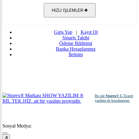
HIZLI İŞLEMLER
Giriş Yap
|
Kayıt Ol
Sipariş Takibi
Ödeme Bildirimi
Banka Hesaplarımız
İletişim
Bu site
Storex
® E-Ticaret
yazılımı ile kurulmuştur.
Sosyal Medya: