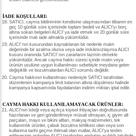
İADE KOŞULLARI:
SATICI, cayma bildiriminin kendisine ulaşmasından itibaren en
geç 10 günlük süre içerisinde toplam bedeli ve ALICI’yı borç
altına sokan belgeleri ALICI’ ya iade etmek ve 20 günlük süre
içerisinde malı iade almakla yükümlüdür.
ALICI’ nın kusurundan kaynaklanan bir nedenle malın
değerinde bir azalma olursa veya iade imkânsızlaşırsa ALICI
kusuru oranında SATICI’ nın zararlarını tazmin etmekle
yükümlüdür. Ancak cayma hakkı süresi içinde malın veya
ürünün usulüne uygun kullanılması sebebiyle meydana gelen
değişiklik ve bozulmalardan ALICI sorumlu değildir.
Cayma hakkının kullanılması nedeniyle SATICI tarafından
düzenlenen kampanya limit tutarının altına düşülmesi halinde
kampanya kapsamında faydalanılan indirim miktarı iptal edilir.
CAYMA HAKKI KULLANILAMAYACAK ÜRÜNLER:
ALICI’nın isteği veya açıkça kişisel ihtiyaçları doğrultusunda
hazırlanan ve geri gönderilmeye müsait olmayan, iç giyim alt
parçaları, mayo ve bikini altları, makyaj malzemeleri, tek
kullanımlık ürünler, çabuk bozulma tehlikesi olan veya son
kullanma tarihi geçme ihtimali olan mallar, ALICI’ya teslim
edilmesinin ardından ALICI tarafından ambalajı açıldığı takdirde