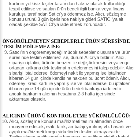
kartının yetkisiz kişiler tarafından haksız olarak kullanıldığı
tespit edilirse ve satılan ürün bedeli ilgili banka veya finans
kuruluşu tarafından Satıcı'ya ödenmez ise, Alıcı, sözleşme
konusu ürünü 3 gün içerisinde nakliye gideri SATICI’ya ait
olacak şekilde SATICI’ya iade etmek zorundadır.
ÖNGÖRÜLEMEYEN SEBEPLERLE ÜRÜN SÜRESİNDE
TESLİM EDİLEMEZ İSE:
Satıcı’nın öngöremeyeceği mücbir sebepler oluşursa ve ürün
süresinde teslim edilemez ise, durum Alıcı’ya bildirilir. Alıcı,
siparişin iptalini, ürünün benzeri ile değiştirilmesini veya engel
ortadan kalkana dek teslimatın ertelenmesini talep edebilir. Alıcı
siparişi iptal ederse; ödemeyi nakit ile yapmış ise iptalinden
itibaren 14 gün içinde kendisine nakden bu ücret ödenir. Alıcı,
ödemeyi kredi kartı ile yapmış ise ve iptal ederse, bu iptalden
itibaren yine 14 gün içinde ürün bedeli bankaya iade edilir,
ancak bankanın alıcının hesabına 2-3 hafta içerisinde
aktarması olasıdır.
ALICININ ÜRÜNÜ KONTROL ETME YÜKÜMLÜLÜĞÜ:
Alıcı, sözleşme konusu mal/hizmeti teslim almadan önce
muayene edecek; ezik, kırık, ambalajı yırtılmış vb. hasarlı ve
ayıplı mal/hizmeti kargo şirketinden teslim almayacaktır.
Teslim alınan mal/hizmetin hasarsız ve sağlam olduğu kabul