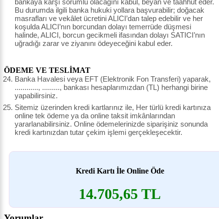
bankaya karşı sorumlu olacağını kabul, beyan ve taahhüt eder.
Bu durumda ilgili banka hukuki yollara başvurabilir; doğacak
masrafları ve vekâlet ücretini ALICI’dan talep edebilir ve her
koşulda ALICI’nın borcundan dolayı temerrüde düşmesi
halinde, ALICI, borcun gecikmeli ifasından dolayı SATICI’nın
uğradığı zarar ve ziyanını ödeyeceğini kabul eder.
ÖDEME VE TESLİMAT
Banka Havalesi veya EFT (Elektronik Fon Transferi) yaparak,
............, ........., bankası hesaplarımızdan (TL) herhangi birine
yapabilirsiniz.
Sitemiz üzerinden kredi kartlarınız ile, Her türlü kredi kartınıza
online tek ödeme ya da online taksit imkânlarından
yararlanabilirsiniz. Online ödemelerinizde siparişiniz sonunda
kredi kartınızdan tutar çekim işlemi gerçekleşecektir.
Kredi Kartı İle Online Öde
14.705,65 TL
Yorumlar