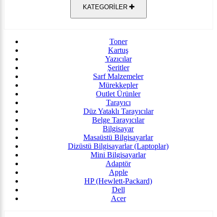
KATEGORİLER
Toner
Kartuş
Yazıcılar
Şeritler
Sarf Malzemeler
Mürekkepler
Outlet Ürünler
Tarayıcı
Düz Yataklı Tarayıcılar
Belge Tarayıcılar
Bilgisayar
Masaüstü Bilgisayarlar
Dizüstü Bilgisayarlar (Laptoplar)
Mini Bilgisayarlar
Adaptör
Apple
HP (Hewlett-Packard)
Dell
Acer