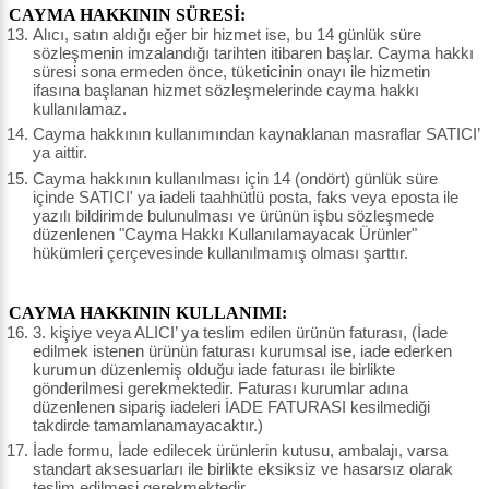
CAYMA HAKKININ SÜRESİ:
Alıcı, satın aldığı eğer bir hizmet ise, bu 14 günlük süre
sözleşmenin imzalandığı tarihten itibaren başlar. Cayma hakkı
süresi sona ermeden önce, tüketicinin onayı ile hizmetin
ifasına başlanan hizmet sözleşmelerinde cayma hakkı
kullanılamaz.
Cayma hakkının kullanımından kaynaklanan masraflar SATICI’
ya aittir.
Cayma hakkının kullanılması için 14 (ondört) günlük süre
içinde SATICI' ya iadeli taahhütlü posta, faks veya eposta ile
yazılı bildirimde bulunulması ve ürünün işbu sözleşmede
düzenlenen "Cayma Hakkı Kullanılamayacak Ürünler"
hükümleri çerçevesinde kullanılmamış olması şarttır.
CAYMA HAKKININ KULLANIMI:
3. kişiye veya ALICI’ ya teslim edilen ürünün faturası, (İade
edilmek istenen ürünün faturası kurumsal ise, iade ederken
kurumun düzenlemiş olduğu iade faturası ile birlikte
gönderilmesi gerekmektedir. Faturası kurumlar adına
düzenlenen sipariş iadeleri İADE FATURASI kesilmediği
takdirde tamamlanamayacaktır.)
İade formu, İade edilecek ürünlerin kutusu, ambalajı, varsa
standart aksesuarları ile birlikte eksiksiz ve hasarsız olarak
teslim edilmesi gerekmektedir.